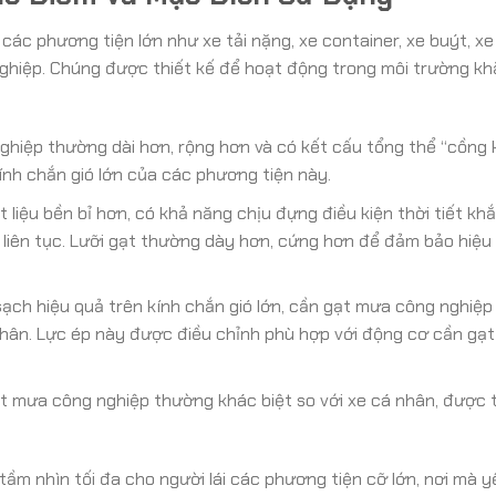
ác phương tiện lớn như xe tải nặng, xe container, xe buýt, x
ghiệp. Chúng được thiết kế để hoạt động trong môi trường kh
hiệp thường dài hơn, rộng hơn và có kết cấu tổng thể “cồng 
ính chắn gió lớn của các phương tiện này.
liệu bền bỉ hơn, có khả năng chịu đựng điều kiện thời tiết kh
i liên tục. Lưỡi gạt thường dày hơn, cứng hơn để đảm bảo hiệu
ạch hiệu quả trên kính chắn gió lớn, cần gạt mưa công nghiệp
nhân. Lực ép này được điều chỉnh phù hợp với động cơ cần gạ
t mưa công nghiệp thường khác biệt so với xe cá nhân, được t
m nhìn tối đa cho người lái các phương tiện cỡ lớn, nơi mà y