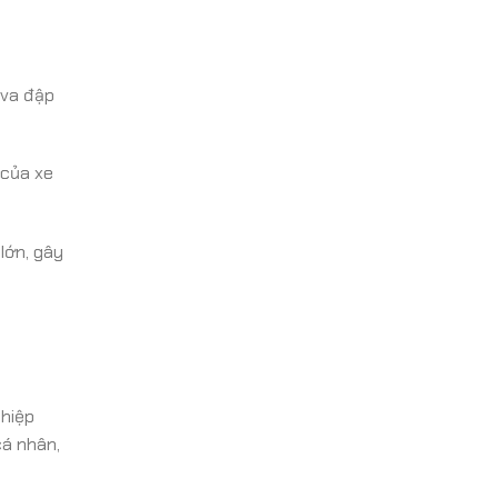
 va đập
 của xe
lớn, gây
ghiệp
cá nhân,