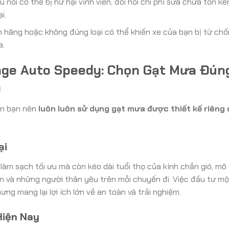
 nối có thể bị hư hại vĩnh viễn, đòi hỏi chi phí sửa chữa tốn k
i.
 hãng hoặc không đúng loại có thể khiến xe của bạn bị từ chố
a.
age Auto Speedy: Chọn Gạt Mưa Đún
n
ên bạn nên
luôn luôn sử dụng gạt mưa được thiết kế riêng 
ại
àm sạch tối ưu mà còn kéo dài tuổi thọ của kính chắn gió, mô 
n và những người thân yêu trên mỗi chuyến đi. Việc đầu tư mộ
ng mang lại lợi ích lớn về an toàn và trải nghiệm.
Hiện Nay