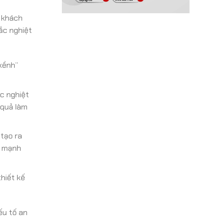
e khách
ắc nghiệt
kềnh”
ắc nghiệt
 quả làm
 tạo ra
t mạnh
hiết kế
ếu tố an