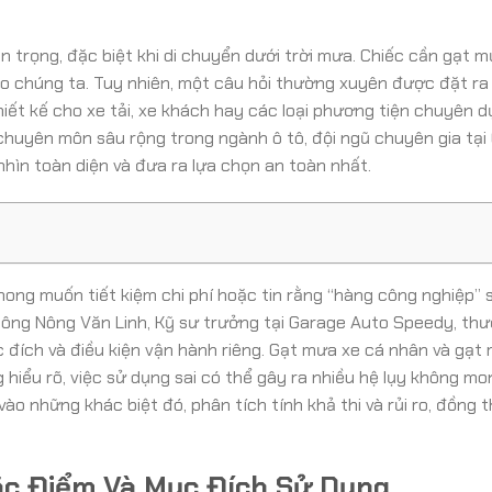
uan trọng, đặc biệt khi di chuyển dưới trời mưa. Chiếc cần gạt 
 chúng ta. Tuy nhiên, một câu hỏi thường xuyên được đặt ra l
iết kế cho xe tải, xe khách hay các loại phương tiện chuyên d
chuyên môn sâu rộng trong ngành ô tô, đội ngũ chuyên gia tại
nhìn toàn diện và đưa ra lựa chọn an toàn nhất.
 mong muốn tiết kiệm chi phí hoặc tin rằng “hàng công nghiệp” 
hư ông Nông Văn Linh, Kỹ sư trưởng tại Garage Auto Speedy, th
 đích và điều kiện vận hành riêng. Gạt mưa xe cá nhân và gạt
hiểu rõ, việc sử dụng sai có thể gây ra nhiều hệ lụy không mo
ào những khác biệt đó, phân tích tính khả thi và rủi ro, đồng 
ặc Điểm Và Mục Đích Sử Dụng