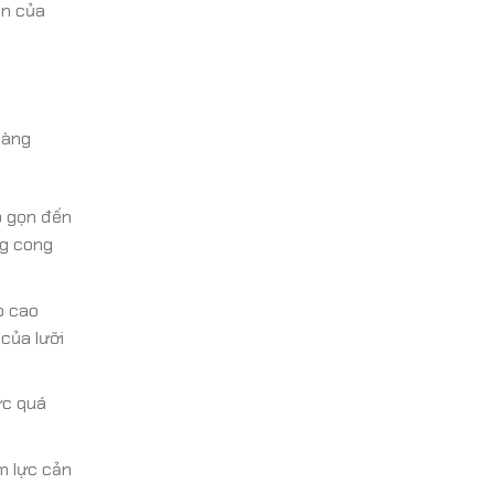
ịn của
hàng
ỏ gọn đến
ng cong
p cao
của lưỡi
ực quá
m lực cản