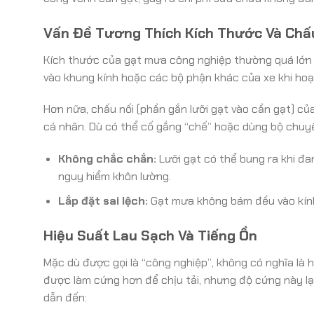
Vấn Đề Tương Thích Kích Thước Và Chấ
Kích thước của gạt mưa công nghiệp thường quá lớn so
vào khung kính hoặc các bộ phận khác của xe khi hoạ
Hơn nữa, chấu nối (phần gắn lưỡi gạt vào cần gạt) c
cá nhân. Dù có thể cố gắng “chế” hoặc dùng bộ chuyển
Không chắc chắn:
Lưỡi gạt có thể bung ra khi đa
nguy hiểm khôn lường.
Lắp đặt sai lệch:
Gạt mưa không bám đều vào kính,
Hiệu Suất Lau Sạch Và Tiếng Ồn
Mặc dù được gọi là “công nghiệp”, không có nghĩa là h
được làm cứng hơn để chịu tải, nhưng độ cứng này lạ
dẫn đến: