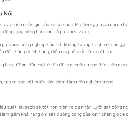
u Nối
 với kính chắn gió của xe cá nhân. Một lưỡi gạt quá dài sẽ bị
t động, gây hỏng hóc cho cả gạt mưa và xe.
ủa gạt mưa công nghiệp hầu hết không tương thích với cần gạt
 đổi không chính hãng, điều này tiềm ẩn rủi ro rất cao:
ng hoạt động, đặc biệt ở tốc độ cao hoặc trong điều kiện mưa 
 tạo ra các vệt nước, làm giảm tầm nhìn nghiêm trọng.
iệu suất lau sạch sẽ tốt hơn trên xe cá nhân. Lưỡi gạt công n
i làm giảm khả năng ôm sát đường cong của kính chắn gió xe 