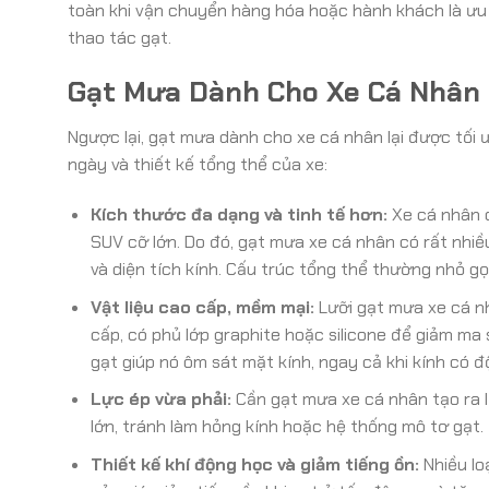
toàn khi vận chuyển hàng hóa hoặc hành khách là ưu 
thao tác gạt.
Gạt Mưa Dành Cho Xe Cá Nhân 
Ngược lại, gạt mưa dành cho xe cá nhân lại được tối ư
ngày và thiết kế tổng thể của xe:
Kích thước đa dạng và tinh tế hơn:
Xe cá nhân c
SUV cỡ lớn. Do đó, gạt mưa xe cá nhân có rất nhiề
và diện tích kính. Cấu trúc tổng thể thường nhỏ g
Vật liệu cao cấp, mềm mại:
Lưỡi gạt mưa xe cá n
cấp, có phủ lớp graphite hoặc silicone để giảm ma
gạt giúp nó ôm sát mặt kính, ngay cả khi kính có đ
Lực ép vừa phải:
Cần gạt mưa xe cá nhân tạo ra l
lớn, tránh làm hỏng kính hoặc hệ thống mô tơ gạt.
Thiết kế khí động học và giảm tiếng ồn:
Nhiều lo