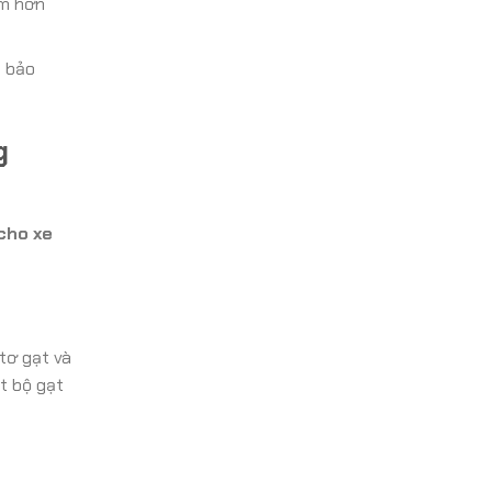
ém hơn
i bảo
g
cho xe
tơ gạt và
t bộ gạt