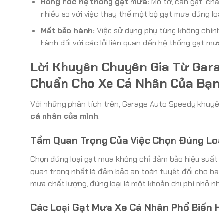
Hỏng hóc hệ thống gạt mưa:
Mô tơ, cần gạt, chấu
nhiều so với việc thay thế một bộ gạt mưa đúng loạ
Mất bảo hành:
Việc sử dụng phụ tùng không chính
hành đối với các lỗi liên quan đến hệ thống gạt mư
Lời Khuyên Chuyên Gia Từ Gar
Chuẩn Cho Xe Cá Nhân Của Bạ
Với những phân tích trên, Garage Auto Speedy khuy
cá nhân của mình
.
Tầm Quan Trọng Của Việc Chọn Đúng Lo
Chọn đúng loại gạt mưa không chỉ đảm bảo hiệu suất l
quan trọng nhất là đảm bảo an toàn tuyệt đối cho bạ
mưa chất lượng, đúng loại là một khoản chi phí nhỏ như
Các Loại Gạt Mưa Xe Cá Nhân Phổ Biến 