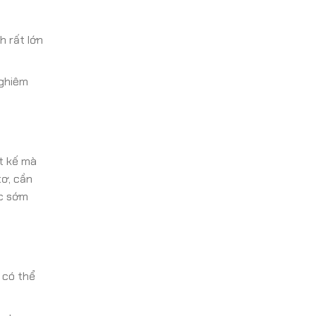
h rất lớn
nghiêm
t kế mà
tơ, cần
óc sớm
 có thể