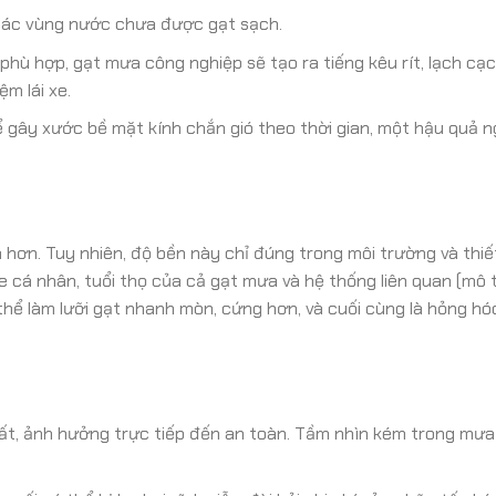
 các vùng nước chưa được gạt sạch.
phù hợp, gạt mưa công nghiệp sẽ tạo ra tiếng kêu rít, lạch cạc
m lái xe.
ể gây xước bề mặt kính chắn gió theo thời gian, một hậu quả 
hơn. Tuy nhiên, độ bền này chỉ đúng trong môi trường và thiế
 xe cá nhân, tuổi thọ của cả gạt mưa và hệ thống liên quan (mô 
thể làm lưỡi gạt nhanh mòn, cứng hơn, và cuối cùng là hỏng h
nhất, ảnh hưởng trực tiếp đến an toàn. Tầm nhìn kém trong mưa