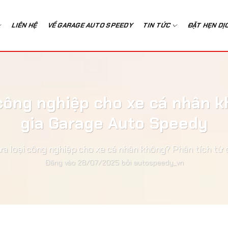
LIÊN HỆ
VỀ GARAGE AUTO SPEEDY
TIN TỨC
ĐẶT HẸN DỊ
công nghiệp cho xe cá nhân 
gia Garage Auto Speedy
a loại công nghiệp cho xe cá nhân không? Phân tích từ
Đăng vào
28/07/2025
bởi
autospeedy_vn