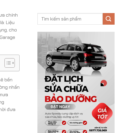
mưa chính
à: Liệu
ụng, cho
 Garage
sẽ bền
ường nhấn
 mưa
ng
thời đưa