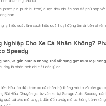
g tính thẩm mỹ cho xe.
ayonet, pin, push button) được tiêu chuẩn hóa để phù hợp với
dàng hơn.
 lại hiệu suất làm sạch hiệu quả, hoạt động êm ái, bền bỉ và h
g Nghiệp Cho Xe Cá Nhân Không? Ph
to Speedy
 nên, và gần như là không thể sử dụng gạt mưa loại công
i đây là phân tích chi tiết các lý do:
 lớn. Nếu lắp đặt trên xe cá nhân, hệ thống mô tơ và cần gạt 
g Bùi Hiếu, Chuyên gia tư vấn xe tại Garage Auto Speedy, cản
ây quá tải cho mô tơ gạt, dẫn đến cháy mô tơ, hỏng bánh răn
ng có.”