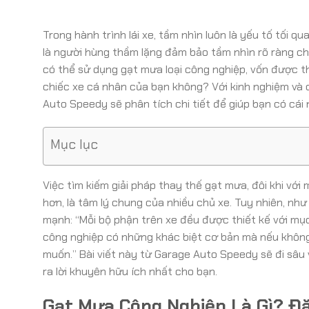
Trong hành trình lái xe, tầm nhìn luôn là yếu tố tối q
là người hùng thầm lặng đảm bảo tầm nhìn rõ ràng cho
có thể sử dụng gạt mưa loại công nghiệp, vốn được th
chiếc xe cá nhân của bạn không? Với kinh nghiệm và 
Auto Speedy sẽ phân tích chi tiết để giúp bạn có cái 
Mục lục
Việc tìm kiếm giải pháp thay thế gạt mưa, đôi khi với
hơn, là tâm lý chung của nhiều chủ xe. Tuy nhiên, n
mạnh: “Mỗi bộ phận trên xe đều được thiết kế với mục
công nghiệp có những khác biệt cơ bản mà nếu không 
muốn.” Bài viết này từ Garage Auto Speedy sẽ đi sâu v
ra lời khuyên hữu ích nhất cho bạn.
Gạt Mưa Công Nghiệp Là Gì? Đ