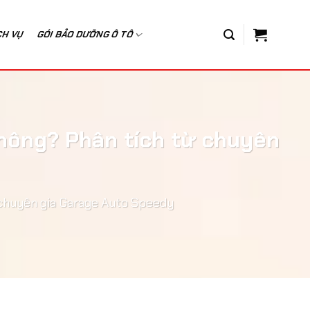
CH VỤ
GÓI BẢO DƯỠNG Ô TÔ
không? Phân tích từ chuyên
 chuyên gia Garage Auto Speedy