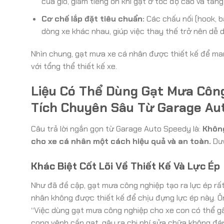
của gió, giảm tiếng ồn khi gạt ở tốc độ cao và tăn
Cơ chế lắp đặt tiêu chuẩn:
Các chấu nối (hook, b
dòng xe khác nhau, giúp việc thay thế trở nên dễ 
Nhìn chung, gạt mưa xe cá nhân được thiết kế để mang
với tổng thể thiết kế xe.
Liệu Có Thể Dùng Gạt Mưa Côn
Tích Chuyên Sâu Từ Garage Au
Câu trả lời ngắn gọn từ Garage Auto Speedy là:
Không
cho xe cá nhân một cách hiệu quả và an toàn.
Dướ
Khác Biệt Cốt Lõi Về Thiết Kế Và Lực Ép
Như đã đề cập, gạt mưa công nghiệp tạo ra lực ép rất
nhân không được thiết kế để chịu đựng lực ép này. Ôn
“Việc dùng gạt mưa công nghiệp cho xe con có thể g
cong vênh cần gạt, gây ra chi phí sửa chữa không đá