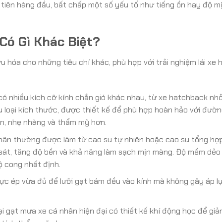
tiên hàng đầu, bất chấp một số yếu tố như tiếng ồn hay độ m
Có Gì Khác Biệt?
u hóa cho những tiêu chí khác, phù hợp với trải nghiệm lái xe 
ó nhiều kích cỡ kính chắn gió khác nhau, từ xe hatchback nh
u loại kích thước, được thiết kế để phù hợp hoàn hảo với đườ
ọn, nhẹ nhàng và thẩm mỹ hơn.
hân thường được làm từ cao su tự nhiên hoặc cao su tổng hợ
 sát, tăng độ bền và khả năng làm sạch mịn màng. Độ mềm dẻo 
ộ cong nhất định.
ực ép vừa đủ để lưỡi gạt bám đều vào kính mà không gây áp l
ại gạt mưa xe cá nhân hiện đại có thiết kế khí động học để giả