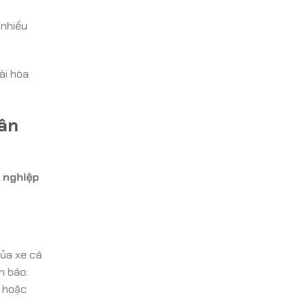
 nhiều
ài hòa
ân
 nghiệp
của xe cá
h báo:
g hoặc