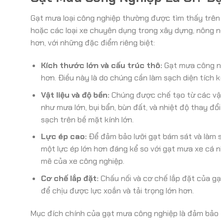
Gạt mưa loại công nghiệp thường được tìm thấy trên c
hoặc các loại xe chuyên dụng trong xây dựng, nông n
hơn, với những đặc điểm riêng biệt:
Kích thước lớn và cấu trúc thô:
Gạt mưa công ng
hơn. Điều này là do chúng cần làm sạch diện tích k
Vật liệu và độ bền:
Chúng được chế tạo từ các vật 
như mưa lớn, bụi bẩn, bùn đất, và nhiệt độ thay đổ
sạch trên bề mặt kính lớn.
Lực ép cao:
Để đảm bảo lưỡi gạt bám sát và làm s
một lực ép lớn hơn đáng kể so với gạt mưa xe cá 
mẽ của xe công nghiệp.
Cơ chế lắp đặt:
Chấu nối và cơ chế lắp đặt của gạ
để chịu được lực xoắn và tải trọng lớn hơn.
Mục đích chính của gạt mưa công nghiệp là đảm bảo tầ