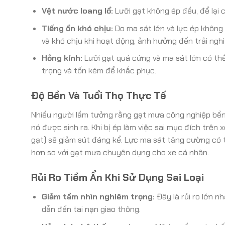
Vệt nước loang lổ:
Lưỡi gạt không ép đều, để lại
Tiếng ồn khó chịu:
Do ma sát lớn và lực ép không 
và khó chịu khi hoạt động, ảnh hưởng đến trải nghiệ
Hỏng kính:
Lưỡi gạt quá cứng và ma sát lớn có th
trọng và tốn kém để khắc phục.
Độ Bền Và Tuổi Thọ Thực Tế
Nhiều người lầm tưởng rằng gạt mưa công nghiệp bền 
nó được sinh ra. Khi bị ép làm việc sai mục đích trên
gạt) sẽ giảm sút đáng kể. Lực ma sát tăng cường có 
hơn so với gạt mưa chuyên dụng cho xe cá nhân.
Rủi Ro Tiềm Ẩn Khi Sử Dụng Sai Loại
Giảm tầm nhìn nghiêm trọng:
Đây là rủi ro lớn 
dẫn đến tai nạn giao thông.