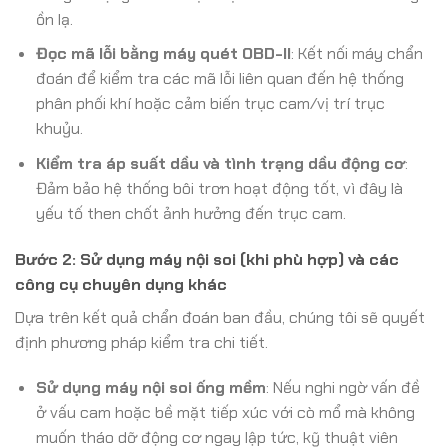
ồn lạ.
Đọc mã lỗi bằng máy quét OBD-II
: Kết nối máy chẩn
đoán để kiểm tra các mã lỗi liên quan đến hệ thống
phân phối khí hoặc cảm biến trục cam/vị trí trục
khuỷu.
Kiểm tra áp suất dầu và tình trạng dầu động cơ
:
Đảm bảo hệ thống bôi trơn hoạt động tốt, vì đây là
yếu tố then chốt ảnh hưởng đến trục cam.
Bước 2: Sử dụng máy nội soi (khi phù hợp) và các
công cụ chuyên dụng khác
Dựa trên kết quả chẩn đoán ban đầu, chúng tôi sẽ quyết
định phương pháp kiểm tra chi tiết.
Sử dụng máy nội soi ống mềm
: Nếu nghi ngờ vấn đề
ở vấu cam hoặc bề mặt tiếp xúc với cò mổ mà không
muốn tháo dỡ động cơ ngay lập tức, kỹ thuật viên