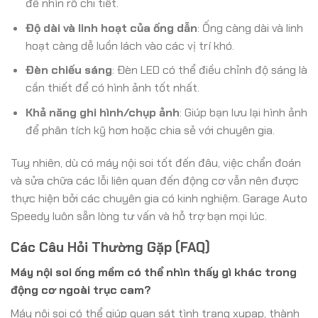
để nhìn rõ chi tiết.
Độ dài và linh hoạt của ống dẫn
: Ống càng dài và linh
hoạt càng dễ luồn lách vào các vị trí khó.
Đèn chiếu sáng
: Đèn LED có thể điều chỉnh độ sáng là
cần thiết để có hình ảnh tốt nhất.
Khả năng ghi hình/chụp ảnh
: Giúp bạn lưu lại hình ảnh
để phân tích kỹ hơn hoặc chia sẻ với chuyên gia.
Tuy nhiên, dù có máy nội soi tốt đến đâu, việc chẩn đoán
và sửa chữa các lỗi liên quan đến động cơ vẫn nên được
thực hiện bởi các chuyên gia có kinh nghiệm. Garage Auto
Speedy luôn sẵn lòng tư vấn và hỗ trợ bạn mọi lúc.
Các Câu Hỏi Thường Gặp (FAQ)
Máy nội soi ống mềm có thể nhìn thấy gì khác trong
động cơ ngoài trục cam?
Máy nội soi có thể giúp quan sát tình trạng xupap, thành