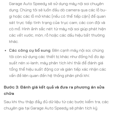
Garage Auto Speedy sẽ sử dụng máy nội soi chuyên
dụng. Chúng tôi sẽ luồn đầu dò camera qua các lỗ bu-
gi hoặc các lỗ mở khác (nếu có thể tiếp cận) để quan
sát trực tiếp tình trạng của trục cam, các con đội và
cò mổ. Hình ảnh sắc nét từ máy nội soi giúp phát hiện
các vết xước, mòn, rỗ hoặc các dấu hiệu bất thường
khác.
Các công cụ bổ sung
: Bên cạnh máy nội soi, chúng
tôi còn sử dụng các thiết bị khác như đồng hồ đo áp
suất nén xi-lanh, máy phân tích khí thải để đánh giá
tổng thể hiệu suất động cơ và gián tiếp xác nhận các
vấn đề liên quan đến hệ thống phân phối khí.
Bước 3: Đánh giá kết quả và đưa ra phương án sửa
chữa
Sau khi thu thập đầy đủ dữ liệu từ các bước kiểm tra, các
chuyên gia tại Garage Auto Speedy sẽ phân tích kỹ