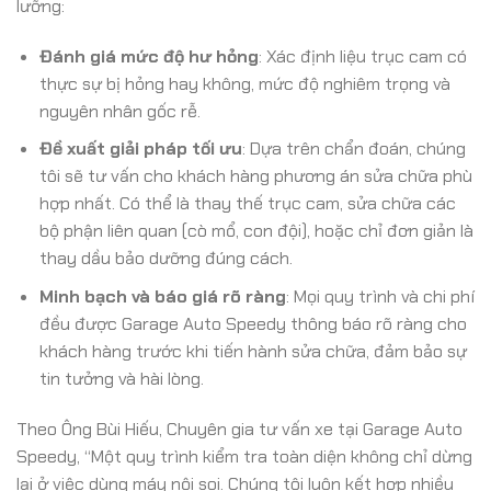
lưỡng:
Đánh giá mức độ hư hỏng
: Xác định liệu trục cam có
thực sự bị hỏng hay không, mức độ nghiêm trọng và
nguyên nhân gốc rễ.
Đề xuất giải pháp tối ưu
: Dựa trên chẩn đoán, chúng
tôi sẽ tư vấn cho khách hàng phương án sửa chữa phù
hợp nhất. Có thể là thay thế trục cam, sửa chữa các
bộ phận liên quan (cò mổ, con đội), hoặc chỉ đơn giản là
thay dầu bảo dưỡng đúng cách.
Minh bạch và báo giá rõ ràng
: Mọi quy trình và chi phí
đều được Garage Auto Speedy thông báo rõ ràng cho
khách hàng trước khi tiến hành sửa chữa, đảm bảo sự
tin tưởng và hài lòng.
Theo Ông Bùi Hiếu, Chuyên gia tư vấn xe tại Garage Auto
Speedy, “Một quy trình kiểm tra toàn diện không chỉ dừng
lại ở việc dùng máy nội soi. Chúng tôi luôn kết hợp nhiều