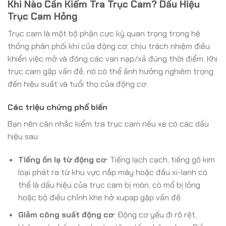
Khi Nào Cần Kiểm Tra Trục Cam? Dấu Hiệu
Trục Cam Hỏng
Trục cam là một bộ phận cực kỳ quan trọng trong hệ
thống phân phối khí của động cơ, chịu trách nhiệm điều
khiển việc mở và đóng các van nạp/xả đúng thời điểm. Khi
trục cam gặp vấn đề, nó có thể ảnh hưởng nghiêm trọng
đến hiệu suất và tuổi thọ của động cơ.
Các triệu chứng phổ biến
Bạn nên cân nhắc kiểm tra trục cam nếu xe có các dấu
hiệu sau:
Tiếng ồn lạ từ động cơ
: Tiếng lạch cạch, tiếng gõ kim
loại phát ra từ khu vực nắp máy hoặc đầu xi-lanh có
thể là dấu hiệu của trục cam bị mòn, cò mổ bị lỏng
hoặc bộ điều chỉnh khe hở xupap gặp vấn đề.
Giảm công suất động cơ
: Động cơ yếu đi rõ rệt,