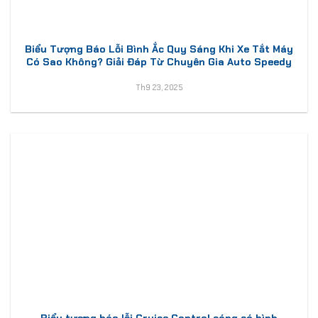
Biểu Tượng Báo Lỗi Bình Ắc Quy Sáng Khi Xe Tắt Máy
Có Sao Không? Giải Đáp Từ Chuyên Gia Auto Speedy
Th9 23, 2025
Biểu tượng báo lỗi Cruise Control sáng có bình