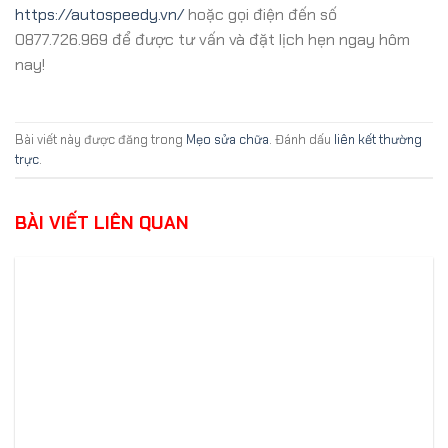
https://autospeedy.vn/
hoặc gọi điện đến số
0877.726.969 để được tư vấn và đặt lịch hẹn ngay hôm
nay!
Bài viết này được đăng trong
Mẹo sửa chữa
. Đánh dấu
liên kết thường
trực
.
BÀI VIẾT LIÊN QUAN