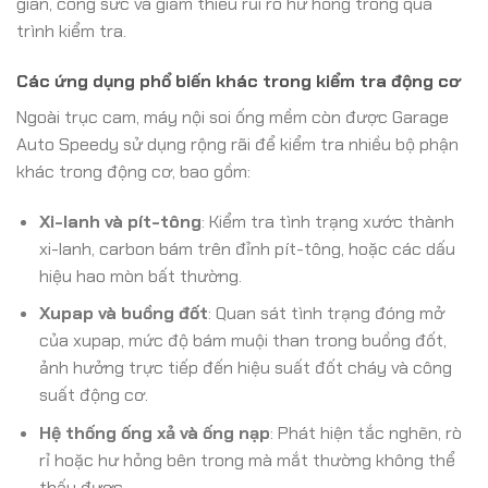
gian, công sức và giảm thiểu rủi ro hư hỏng trong quá
trình kiểm tra.
Các ứng dụng phổ biến khác trong kiểm tra động cơ
Ngoài trục cam, máy nội soi ống mềm còn được Garage
Auto Speedy sử dụng rộng rãi để kiểm tra nhiều bộ phận
khác trong động cơ, bao gồm:
Xi-lanh và pít-tông
: Kiểm tra tình trạng xước thành
xi-lanh, carbon bám trên đỉnh pít-tông, hoặc các dấu
hiệu hao mòn bất thường.
Xupap và buồng đốt
: Quan sát tình trạng đóng mở
của xupap, mức độ bám muội than trong buồng đốt,
ảnh hưởng trực tiếp đến hiệu suất đốt cháy và công
suất động cơ.
Hệ thống ống xả và ống nạp
: Phát hiện tắc nghẽn, rò
rỉ hoặc hư hỏng bên trong mà mắt thường không thể
thấy được.