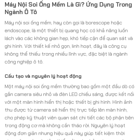
Máy Nội Soi Ống Mềm Là Gì? Ứng Dụng Trong
Ngành Ô Tô
Máy nội soi ống mềm, hay còn gọi là borescope hoặc
endoscope, là một thiết bị quang học có khả năng luồn
lách vào các không gian hẹp, khó tiếp cận để quan sát và
ghi hình. Với thiết kế nhỏ gọn, linh hoạt, đây là công cụ
không thể thiếu trong nhiều lĩnh vực, đặc biệt là ngành
công nghiệp ô tô.
Cấu tạo và nguyên lý hoạt động
Một máy nội soi ống mềm thường bao gồm một đầu dò có
gắn camera siêu nhỏ và đèn LED chiếu sáng, được kết nối
với một màn hình hiển thị hoặc thiết bị ghi hình. Hình ảnh
thu được từ camera sẽ hiển thị trực tiếp lên màn hình,
cho phép kỹ thuật viên quan sát chi tiết các bộ phận bên
trong động cơ mà không cần tháo rời. Nguyên lý hoạt
động đơn giản nhưng hiệu quả này giúp tiết kiệm thời