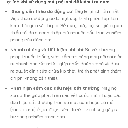
Lợi ích khi sử dụng máy nội soi để kiểm tra cam
Không cần tháo dỡ động cơ
: Đây là lợi ích lớn nhất.
Việc tháo dỡ động cơ là một quy trình phức tạp, tốn
kém thời gian và chi phí. Sử dụng máy nội soi giúp giảm
thiểu tối đa sự can thiệp, giữ nguyên cấu trúc và niêm
phong của động cơ.
Nhanh chóng và tiết kiệm chi phí
: So với phương
pháp truyền thống, việc kiểm tra bằng máy nội soi diễn
ra nhanh hơn rất nhiều, giúp chẩn đoán sơ bộ và đưa
ra quyết định sửa chữa kịp thời, tránh phát sinh thêm
chi phí không cần thiết.
Phát hiện sớm các dấu hiệu bất thường
: Máy nội
soi có thể giúp phát hiện các vết xước, mòn, hoặc các
dấu hiệu bất thường trên bề mặt cam hoặc cò mổ
(rocker arm) ở giai đoạn sớm, trước khi chúng gây ra
hư hỏng nghiêm trọng hơn.