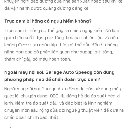
khuyến nghị bảo dưỡng của nhà sản xuất hoặc sau khi xe
đã vận hành được quãng đường đáng kể.
Trục cam bị hỏng có nguy hiểm không?
Trục cam bị hỏng có thể gây ra nhiều nguy hiểm. Nó làm
giảm hiệu suất động cơ, tăng tiêu hao nhiên liệu, và nếu
không được sửa chữa kịp thời, có thể dẫn đến hư hỏng
nặng hơn các bộ phận liên quan như xupap, pít-tông,
thậm chí gây bó máy hoàn toàn.
Ngoài máy nội soi, Garage Auto Speedy còn dùng
phương pháp nào để chẩn đoán trục cam?
Ngoài máy nội soi, Garage Auto Speedy còn sử dụng máy
quét lỗi chuyên dụng (OBD-II), đồng hồ đo áp suất nén xi-
lanh, kiểm tra áp suất dầu, và đặc biệt là kinh nghiệm
chuyên môn sâu rộng của đội ngũ kỹ thuật viên để đưa ra
chẩn đoán chính xác nhất.