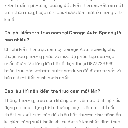
xi-lanh, đỉnh pít-tông, buồng đốt, kiểm tra các vết rạn nứt
trên thân máy, hoặc rò rỉ dầu/nước làm mát ở những vị trí
khuất.
Chi phí kiểm tra trục cam tại Garage Auto Speedy là
bao nhiêu?
Chi phí kiểm tra trục cam tại Garage Auto Speedy phụ
thuộc vào phương pháp và mức độ phức tạp của việc
chẩn đoán. Vui lòng liên hệ số điện thoại 0877.726.969
hoặc truy cập website autospeedy.vn để được tư vấn và
báo giá chi tiết, minh bạch nhất.
Bao lâu thì nên kiểm tra trục cam một lần?
Thông thường, trục cam không cần kiểm tra định kỳ nếu
động cơ hoạt động bình thường. Việc kiểm tra chỉ cần
thiết khi xuất hiện các dấu hiệu bất thường như tiếng ồn
lạ, giảm công suất, hoặc khi xe đạt số km nhất định theo