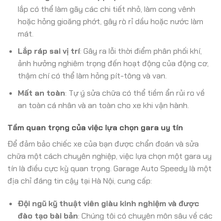
lắp có thể làm gãy các chi tiết nhỏ, làm cong vênh
hoặc hỏng gioăng phớt, gây rò rỉ dầu hoặc nước làm
mát.
Lắp ráp sai vị trí
: Gây ra lỗi thời điểm phân phối khí,
ảnh hưởng nghiêm trọng đến hoạt động của động cơ,
thậm chí có thể làm hỏng pít-tông và van.
Mất an toàn
: Tự ý sửa chữa có thể tiềm ẩn rủi ro về
an toàn cá nhân và an toàn cho xe khi vận hành.
Tầm quan trọng của việc lựa chọn gara uy tín
Để đảm bảo chiếc xe của bạn được chẩn đoán và sửa
chữa một cách chuyên nghiệp, việc lựa chọn một gara uy
tín là điều cực kỳ quan trọng. Garage Auto Speedy là một
địa chỉ đáng tin cậy tại Hà Nội, cung cấp:
Đội ngũ kỹ thuật viên giàu kinh nghiệm và được
đào tạo bài bản
: Chúng tôi có chuyên môn sâu về các