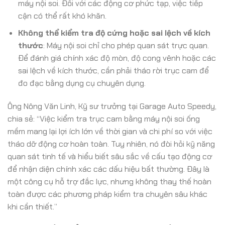
máy nội soi. Đối với các động cơ phức tạp, việc tiếp
cận có thể rất khó khăn.
Không thể kiểm tra độ cứng hoặc sai lệch về kích
thước
: Máy nội soi chỉ cho phép quan sát trực quan.
Để đánh giá chính xác độ mòn, độ cong vênh hoặc các
sai lệch về kích thước, cần phải tháo rời trục cam để
đo đạc bằng dụng cụ chuyên dụng.
Ông Nông Văn Linh, Kỹ sư trưởng tại Garage Auto Speedy,
chia sẻ: “Việc kiểm tra trục cam bằng máy nội soi ống
mềm mang lại lợi ích lớn về thời gian và chi phí so với việc
tháo dỡ động cơ hoàn toàn. Tuy nhiên, nó đòi hỏi kỹ năng
quan sát tinh tế và hiểu biết sâu sắc về cấu tạo động cơ
để nhận diện chính xác các dấu hiệu bất thường. Đây là
một công cụ hỗ trợ đắc lực, nhưng không thay thế hoàn
toàn được các phương pháp kiểm tra chuyên sâu khác
khi cần thiết.”