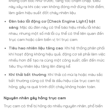
không còn bốc như trước, tăng tốc chậm chạp. Điều
này xảy ra khi các van không đóng mở đúng thời điểm,
làm giảm hiệu suất đốt cháy nhiên liệu.
Đèn báo lỗi động cơ (Check Engine Light) bật
sáng
: Mặc dù đèn này có thể báo hiệu nhiều lỗi khác
nhau, nhưng một số mã lỗi cụ thể có thể liên quan đến
trục cam hoặc cảm biến vị trí trục cam.
Tiêu hao nhiên liệu tăng cao
: Khi hệ thống phân phối
khí hoạt động không hiệu quả, động cơ sẽ phải làm việc
nhiều hơn để tạo ra cùng một công suất, dẫn đến mức
tiêu thụ nhiên liệu tăng lên đáng kể.
Khí thải bất thường
: Khí thải có mùi lạ hoặc màu sắc
bất thường cũng có thể là dấu hiệu của trục cam bị
hỏng, gây ra quá trình đốt cháy không hoàn toàn.
Nguyên nhân gây hỏng trục cam
Trục cam có thể bị hỏng do nhiều nguyên nhân, phổ biến