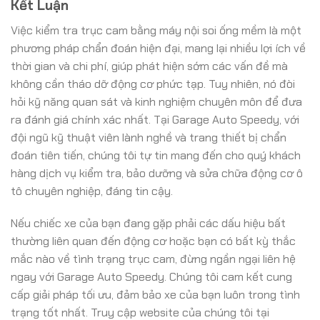
Kết Luận
Việc kiểm tra trục cam bằng máy nội soi ống mềm là một
phương pháp chẩn đoán hiện đại, mang lại nhiều lợi ích về
thời gian và chi phí, giúp phát hiện sớm các vấn đề mà
không cần tháo dỡ động cơ phức tạp. Tuy nhiên, nó đòi
hỏi kỹ năng quan sát và kinh nghiệm chuyên môn để đưa
ra đánh giá chính xác nhất. Tại Garage Auto Speedy, với
đội ngũ kỹ thuật viên lành nghề và trang thiết bị chẩn
đoán tiên tiến, chúng tôi tự tin mang đến cho quý khách
hàng dịch vụ kiểm tra, bảo dưỡng và sửa chữa động cơ ô
tô chuyên nghiệp, đáng tin cậy.
Nếu chiếc xe của bạn đang gặp phải các dấu hiệu bất
thường liên quan đến động cơ hoặc bạn có bất kỳ thắc
mắc nào về tình trạng trục cam, đừng ngần ngại liên hệ
ngay với Garage Auto Speedy. Chúng tôi cam kết cung
cấp giải pháp tối ưu, đảm bảo xe của bạn luôn trong tình
trạng tốt nhất. Truy cập website của chúng tôi tại