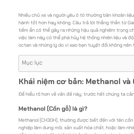
Nhiều chủ xe và người yêu ô tô thường băn khoăn liệu
hành tốt hơn hay không. Câu trả lời thẳng thắn từ G
tiềm ẩn có thể gây ra những hậu quả nghiêm trọng cho
việc làm này có thể phá hủy hệ thống nhiên liệu và độn
octan và những lý do vì sao bạn tuyệt đối không nên 
Mục lục
Khái niệm cơ bản: Methanol và 
Để hiểu rõ hơn về vấn đề này, trước hết chúng ta cần
Methanol (Cồn gỗ) là gì?
Methanol (CH3OH), thường được biết đến với tên cồn g
nghiệp làm dung môi, sản xuất hóa chất, hoặc làm nhi