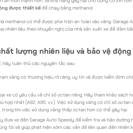
nh ăn mòn mạnh hơn, và khả năng gây hại cho động cơ lớn hơn 
ông được thiết kế
để chạy bằng methanol.
 là methanol có thể được pha trộn an toàn vào xăng. Garage 
i nhiên liệu theo khuyến nghị của nhà sản xuất xe để đảm bả
hất lượng nhiên liệu và bảo vệ động
ỉ, hãy tuân thủ các nguyên tắc sau:
ạm xăng có thương hiệu rõ ràng, uy tín và được kiểm định chấ
oại xe có yêu cầu về chỉ số octan riêng. Hãy tham khảo sách 
ù hợp nhất (A92, A95, v.v.). Việc sử dụng xăng có chỉ số octan
, trong khi việc sử dụng xăng thấp octan hơn có thể gây hại.
y đưa xe đến Garage Auto Speedy để kiểm tra và bảo dưỡng 
úng tôi sẽ giúp phát hiện sớm các vấn đề liên quan đến nhiên l