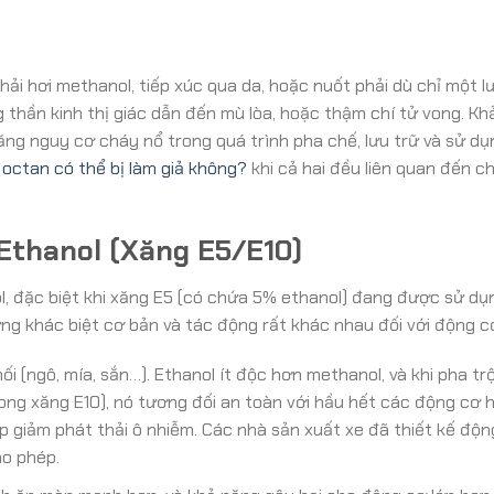
hải hơi methanol, tiếp xúc qua da, hoặc nuốt phải dù chỉ một 
 thần kinh thị giác dẫn đến mù lòa, hoặc thậm chí tử vong. Kh
ng nguy cơ cháy nổ trong quá trình pha chế, lưu trữ và sử dụ
 octan có thể bị làm giả không?
khi cả hai đều liên quan đến c
 Ethanol (Xăng E5/E10)
l, đặc biệt khi xăng E5 (có chứa 5% ethanol) đang được sử dụ
ững khác biệt cơ bản và tác động rất khác nhau đối với động c
i (ngô, mía, sắn…). Ethanol ít độc hơn methanol, và khi pha trộ
ng xăng E10), nó tương đối an toàn với hầu hết các động cơ hi
p giảm phát thải ô nhiễm. Các nhà sản xuất xe đã thiết kế độ
ho phép.