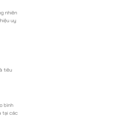
ng nhiên
 hiệu uy
à tiêu
o bình
 tại các