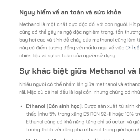
Nguy hiểm về an toàn và sức khỏe
Methanol là một chất cực độc đối với con người. Hít p
cũng có thể gây ra ngộ độc nghiêm trọng, tổn thương
bay hơi cao và tính dễ cháy của methanol cũng làm tă
này có điểm tương đồng với mối lo ngại về việc
Chỉ số
nhiên liệu và sự an toàn của người sử dụng.
Sự khác biệt giữa Methanol và
Nhiều người có thể nhầm lẫn giữa methanol và ethano
rãi. Mặc dù cả hai đều là loại cồn, nhưng chúng có nh
Ethanol (Cồn sinh học):
Được sản xuất từ sinh khố
thấp (như 5% trong xăng E5 RON 92-II hoặc 10% tro
Ethanol cũng có khả năng tăng chỉ số octan và giú
tương thích với xăng pha ethanol trong giới hạn c