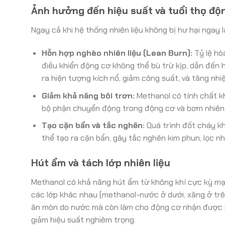
Ảnh hưởng đến hiệu suất và tuổi thọ độ
Ngay cả khi hệ thống nhiên liệu không bị hư hại ngay
Hỗn hợp nghèo nhiên liệu (Lean Burn):
Tỷ lệ hòa
điều khiển động cơ không thể bù trừ kịp, dẫn đến hỗ
ra hiện tượng kích nổ, giảm công suất, và tăng nhi
Giảm khả năng bôi trơn:
Methanol có tính chất k
bộ phận chuyển động trong động cơ và bơm nhiên l
Tạo cặn bẩn và tắc nghẽn:
Quá trình đốt cháy k
thể tạo ra cặn bẩn, gây tắc nghẽn kim phun, lọc n
Hút ẩm và tách lớp nhiên liệu
Methanol có khả năng hút ẩm từ không khí cực kỳ mạn
các lớp khác nhau (methanol-nước ở dưới, xăng ở trê
ăn mòn do nước mà còn làm cho động cơ nhận được nh
giảm hiệu suất nghiêm trọng.