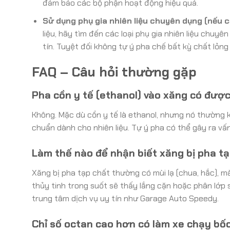
đảm bảo các bộ phận hoạt động hiệu quả.
Sử dụng phụ gia nhiên liệu chuyên dụng (nếu c
liệu, hãy tìm đến các loại phụ gia nhiên liệu chuy
tín. Tuyệt đối không tự ý pha chế bất kỳ chất lỏng
FAQ – Câu hỏi thường gặp
Pha cồn y tế (ethanol) vào xăng có đượ
Không. Mặc dù cồn y tế là ethanol, nhưng nó thường k
chuẩn dành cho nhiên liệu. Tự ý pha có thể gây ra vấn
Làm thế nào để nhận biết xăng bị pha t
Xăng bị pha tạp chất thường có mùi lạ (chua, hắc), 
thủy tinh trong suốt sẽ thấy lắng cặn hoặc phân lớp 
trung tâm dịch vụ uy tín như Garage Auto Speedy.
Chỉ số octan cao hơn có làm xe chạy bố