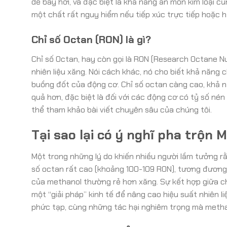
dễ bay hơi, và đặc biệt là khả năng ăn mòn kim loại cũn
một chất rất nguy hiểm nếu tiếp xúc trực tiếp hoặc hí
Chỉ số Octan (RON) là gì?
Chỉ số Octan, hay còn gọi là RON (Research Octane N
nhiên liệu xăng. Nói cách khác, nó cho biết khả năng 
buồng đốt của động cơ. Chỉ số octan càng cao, khả 
quả hơn, đặc biệt là đối với các động cơ có tỷ số nén
thể tham khảo bài viết chuyên sâu của chúng tôi.
Tại sao lại có ý nghĩ pha trộn
Một trong những lý do khiến nhiều người lầm tưởng r
số octan rất cao (khoảng 100-109 RON), tương đương
của methanol thường rẻ hơn xăng. Sự kết hợp giữa chỉ
một “giải pháp” kinh tế để nâng cao hiệu suất nhiên l
phức tạp, cùng những tác hại nghiêm trọng mà metha