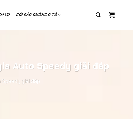
CH VỤ
GÓI BẢO DƯỠNG Ô TÔ
ia Auto Speedy giải đáp
 Speedy giải đáp