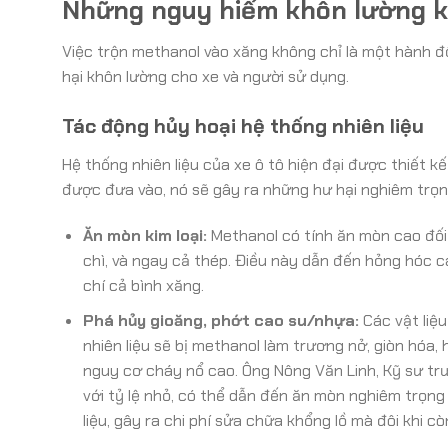
Những nguy hiểm khôn lường k
Việc trộn methanol vào xăng không chỉ là một hành đ
hại khôn lường cho xe và người sử dụng.
Tác động hủy hoại hệ thống nhiên liệu
Hệ thống nhiên liệu của xe ô tô hiện đại được thiết 
được đưa vào, nó sẽ gây ra những hư hại nghiêm trọn
Ăn mòn kim loại:
Methanol có tính ăn mòn cao đối 
chì, và ngay cả thép. Điều này dẫn đến hỏng hóc c
chí cả bình xăng.
Phá hủy gioăng, phớt cao su/nhựa:
Các vật liệu
nhiên liệu sẽ bị methanol làm trương nở, giòn hóa, 
nguy cơ cháy nổ cao. Ông Nông Văn Linh, Kỹ sư trư
với tỷ lệ nhỏ, có thể dẫn đến ăn mòn nghiêm trọng 
liệu, gây ra chi phí sửa chữa khổng lồ mà đôi khi c