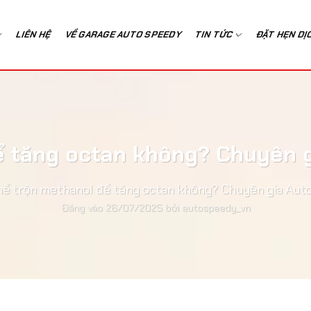
LIÊN HỆ
VỀ GARAGE AUTO SPEEDY
TIN TỨC
ĐẶT HẸN DỊ
ể tăng octan không? Chuyên g
hể trộn methanol để tăng octan không? Chuyên gia Auto
Đăng vào
26/07/2025
bởi
autospeedy_vn