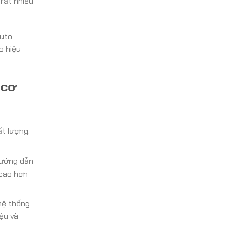
rất nhiều
Auto
o hiệu
 cơ
t lượng.
hướng dẫn
 cao hơn
hệ thống
iệu và