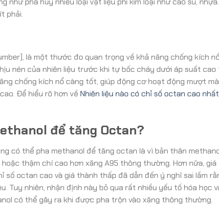
g như phá hủy nhiều loại vật liệu phi kim loại như cao su, nhựa.
t phải.
umber), là một thước đo quan trọng về khả năng chống kích n
chịu nén của nhiên liệu trước khi tự bốc cháy dưới áp suất cao
năng chống kích nổ càng tốt, giúp động cơ hoạt động mượt mà
 cao. Để hiểu rõ hơn về
Nhiên liệu nào có chỉ số octan cao nhấ
 Methanol để tăng Octan?
ằng có thể pha methanol để tăng octan là vì bản thân methano
 hoặc thậm chí cao hơn xăng A95 thông thường. Hơn nữa, giá
 số octan cao và giá thành thấp đã dẫn đến ý nghĩ sai lầm rằ
iệu. Tuy nhiên, nhận định này bỏ qua rất nhiều yếu tố hóa học v
nol có thể gây ra khi được pha trộn vào xăng thông thường.