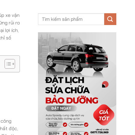
úp xe vận
ững rủi ro
 lợi ích,
chỉ số
g công
chất độc,