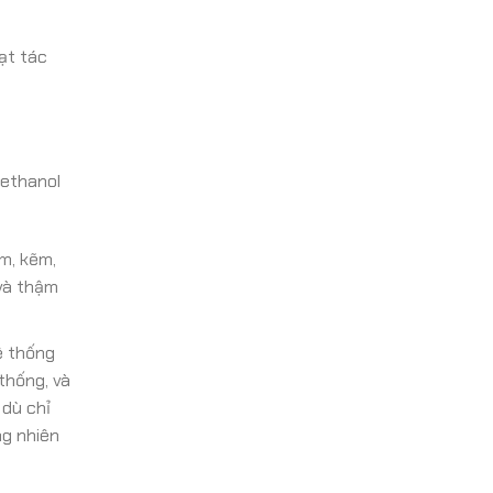
ạt tác
methanol
m, kẽm,
 và thậm
ệ thống
 thống, và
 dù chỉ
ng nhiên