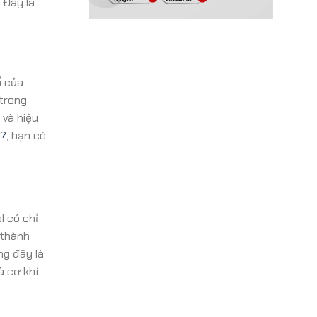
 Đây là
ổ của
 trong
 và hiệu
t?
, bạn có
l có chỉ
 thành
ng đây là
à cơ khí