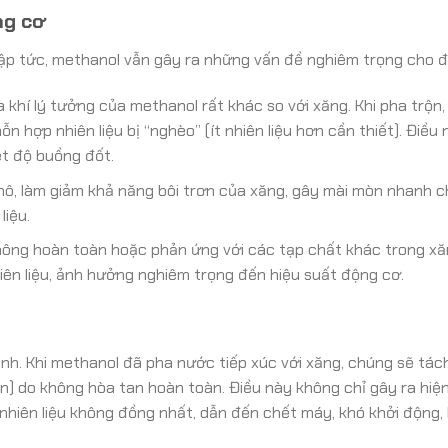
ng cơ
 lập tức, methanol vẫn gây ra những vấn đề nghiêm trọng cho 
 khí lý tưởng của methanol rất khác so với xăng. Khi pha trộn
n hợp nhiên liệu bị “nghèo” (ít nhiên liệu hơn cần thiết). Điều
ệt độ buồng đốt.
hô, làm giảm khả năng bôi trơn của xăng, gây mài mòn nhanh 
iệu.
hông hoàn toàn hoặc phản ứng với các tạp chất khác trong xă
hiên liệu, ảnh hưởng nghiêm trọng đến hiệu suất động cơ.
h. Khi methanol đã pha nước tiếp xúc với xăng, chúng sẽ tác
n) do không hòa tan hoàn toàn. Điều này không chỉ gây ra hiệ
iên liệu không đồng nhất, dẫn đến chết máy, khó khởi động,