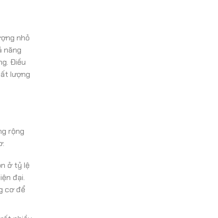
lượng nhỏ
ả năng
ng. Điều
hất lượng
ng rộng
ơ:
n ở tỷ lệ
ện đại.
ng cơ để