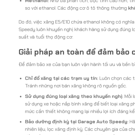
Methanol:
Như đã phân tích, độc tính cao hơn, tí
so với ethanol. Các động cơ ô tô thông thường
kh
Do đó, việc xăng E5/E10 chứa ethanol không có nghĩa
Speedy luôn khuyến nghị khách hàng sử dụng đúng loạ
suất và tuổi thọ động cơ.
Giải pháp an toàn để đảm bảo c
Để đảm bảo xe của bạn luôn vận hành tối ưu và bền b
Chỉ đổ xăng tại các trạm uy tín:
Luôn chọn các tr
Tránh những nơi bán xăng không rõ nguồn gốc.
Sử dụng đúng loại xăng theo khuyến nghị:
Mỗi l
sử dụng xe hoặc nắp bình xăng để biết loại xăng ph
mức cần thiết không mang lại nhiều lợi ích đáng kể
Bảo dưỡng định kỳ tại Garage Auto Speedy:
Hã
nhiên liệu, lọc xăng định kỳ. Các chuyên gia của ch