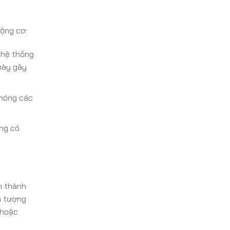
động cơ:
, hệ thống
 này gây
chóng các
ng có
h thành
n tượng
 hoặc