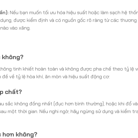
ần):
Nếu bạn muốn tối ưu hóa hiệu suất hoặc làm sạch hệ thố
ên dụng, được kiểm định và có nguồn gốc rõ ràng từ các thương
 nào vào xăng.
c không?
hông tinh khiết hoàn toàn và không được pha chế theo tỷ lệ v
 đề về tỷ lệ hòa khí, ăn mòn và hiệu suất động cơ.
ạp chất?
màu sắc không đồng nhất (đục hơn bình thường), hoặc khi đổ và
sau một thời gian. Nếu nghi ngờ, hãy ngừng sử dụng và kiểm tra
c hơn không?