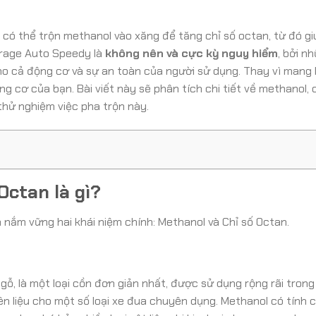
 có thể trộn methanol vào xăng để tăng chỉ số octan, từ đó gi
arage Auto Speedy là
không nên và cực kỳ nguy hiểm
, bởi nh
 cả động cơ và sự an toàn của người sử dụng. Thay vì mang lại
g cơ của bạn. Bài viết này sẽ phân tích chi tiết về methanol, 
thử nghiệm việc pha trộn này.
Octan là gì?
 nắm vững hai khái niệm chính: Methanol và Chỉ số Octan.
ỗ, là một loại cồn đơn giản nhất, được sử dụng rộng rãi tron
ên liệu cho một số loại xe đua chuyên dụng. Methanol có tính 