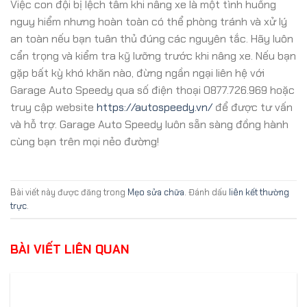
Việc con đội bị lệch tâm khi nâng xe là một tình huống
nguy hiểm nhưng hoàn toàn có thể phòng tránh và xử lý
an toàn nếu bạn tuân thủ đúng các nguyên tắc. Hãy luôn
cẩn trọng và kiểm tra kỹ lưỡng trước khi nâng xe. Nếu bạn
gặp bất kỳ khó khăn nào, đừng ngần ngại liên hệ với
Garage Auto Speedy qua số điện thoại 0877.726.969 hoặc
truy cập website
https://autospeedy.vn/
để được tư vấn
và hỗ trợ. Garage Auto Speedy luôn sẵn sàng đồng hành
cùng bạn trên mọi nẻo đường!
Bài viết này được đăng trong
Mẹo sửa chữa
. Đánh dấu
liên kết thường
trực
.
BÀI VIẾT LIÊN QUAN