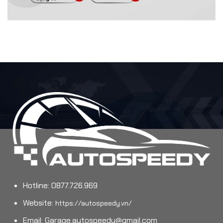
Hotline: 0877.726.969
Website:
https://autospeedy.vn/
Email:
Garage.autospeedy@gmail.com