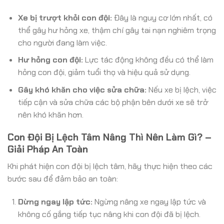
Xe bị trượt khỏi con đội:
Đây là nguy cơ lớn nhất, có
thể gây hư hỏng xe, thậm chí gây tai nạn nghiêm trọng
cho người đang làm việc.
Hư hỏng con đội:
Lực tác động không đều có thể làm
hỏng con đội, giảm tuổi thọ và hiệu quả sử dụng.
Gây khó khăn cho việc sửa chữa:
Nếu xe bị lệch, việc
tiếp cận và sửa chữa các bộ phận bên dưới xe sẽ trở
nên khó khăn hơn.
Con Đội Bị Lệch Tâm Nâng Thì Nên Làm Gì? –
Giải Pháp An Toàn
Khi phát hiện con đội bị lệch tâm, hãy thực hiện theo các
bước sau để đảm bảo an toàn:
Dừng ngay lập tức:
Ngừng nâng xe ngay lập tức và
không cố gắng tiếp tục nâng khi con đội đã bị lệch.