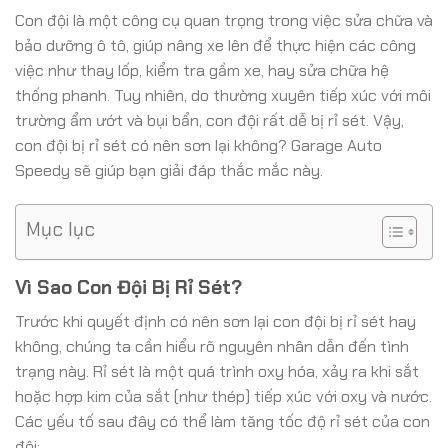
Con đội là một công cụ quan trọng trong việc sửa chữa và
bảo dưỡng ô tô, giúp nâng xe lên để thực hiện các công
việc như thay lốp, kiểm tra gầm xe, hay sửa chữa hệ
thống phanh. Tuy nhiên, do thường xuyên tiếp xúc với môi
trường ẩm ướt và bụi bẩn, con đội rất dễ bị rỉ sét. Vậy,
con đội bị rỉ sét có nên sơn lại không? Garage Auto
Speedy sẽ giúp bạn giải đáp thắc mắc này.
Mục lục
Vì Sao Con Đội Bị Rỉ Sét?
Trước khi quyết định có nên sơn lại con đội bị rỉ sét hay
không, chúng ta cần hiểu rõ nguyên nhân dẫn đến tình
trạng này. Rỉ sét là một quá trình oxy hóa, xảy ra khi sắt
hoặc hợp kim của sắt (như thép) tiếp xúc với oxy và nước.
Các yếu tố sau đây có thể làm tăng tốc độ rỉ sét của con
đội: