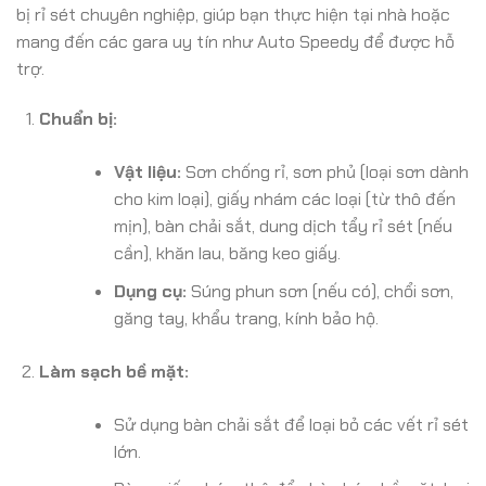
bị rỉ sét chuyên nghiệp, giúp bạn thực hiện tại nhà hoặc
mang đến các gara uy tín như Auto Speedy để được hỗ
trợ.
Chuẩn bị:
Vật liệu:
Sơn chống rỉ, sơn phủ (loại sơn dành
cho kim loại), giấy nhám các loại (từ thô đến
mịn), bàn chải sắt, dung dịch tẩy rỉ sét (nếu
cần), khăn lau, băng keo giấy.
Dụng cụ:
Súng phun sơn (nếu có), chổi sơn,
găng tay, khẩu trang, kính bảo hộ.
Làm sạch bề mặt:
Sử dụng bàn chải sắt để loại bỏ các vết rỉ sét
lớn.