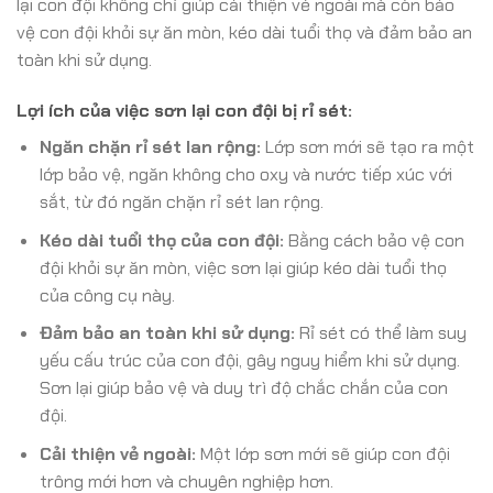
lại con đội không chỉ giúp cải thiện vẻ ngoài mà còn bảo
vệ con đội khỏi sự ăn mòn, kéo dài tuổi thọ và đảm bảo an
toàn khi sử dụng.
Lợi ích của việc sơn lại con đội bị rỉ sét:
Ngăn chặn rỉ sét lan rộng:
Lớp sơn mới sẽ tạo ra một
lớp bảo vệ, ngăn không cho oxy và nước tiếp xúc với
sắt, từ đó ngăn chặn rỉ sét lan rộng.
Kéo dài tuổi thọ của con đội:
Bằng cách bảo vệ con
đội khỏi sự ăn mòn, việc sơn lại giúp kéo dài tuổi thọ
của công cụ này.
Đảm bảo an toàn khi sử dụng:
Rỉ sét có thể làm suy
yếu cấu trúc của con đội, gây nguy hiểm khi sử dụng.
Sơn lại giúp bảo vệ và duy trì độ chắc chắn của con
đội.
Cải thiện vẻ ngoài:
Một lớp sơn mới sẽ giúp con đội
trông mới hơn và chuyên nghiệp hơn.