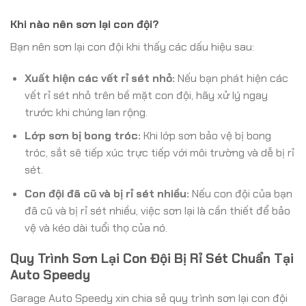
Khi nào nên sơn lại con đội?
Bạn nên sơn lại con đội khi thấy các dấu hiệu sau:
Xuất hiện các vết rỉ sét nhỏ:
Nếu bạn phát hiện các
vết rỉ sét nhỏ trên bề mặt con đội, hãy xử lý ngay
trước khi chúng lan rộng.
Lớp sơn bị bong tróc:
Khi lớp sơn bảo vệ bị bong
tróc, sắt sẽ tiếp xúc trực tiếp với môi trường và dễ bị rỉ
sét.
Con đội đã cũ và bị rỉ sét nhiều:
Nếu con đội của bạn
đã cũ và bị rỉ sét nhiều, việc sơn lại là cần thiết để bảo
vệ và kéo dài tuổi thọ của nó.
Quy Trình Sơn Lại Con Đội Bị Rỉ Sét Chuẩn Tại
Auto Speedy
Garage Auto Speedy xin chia sẻ quy trình sơn lại con đội