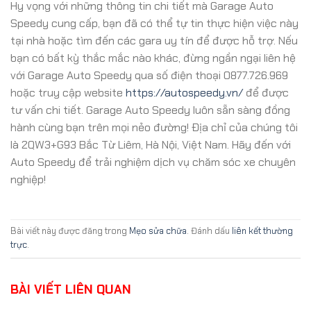
Hy vọng với những thông tin chi tiết mà Garage Auto
Speedy cung cấp, bạn đã có thể tự tin thực hiện việc này
tại nhà hoặc tìm đến các gara uy tín để được hỗ trợ. Nếu
bạn có bất kỳ thắc mắc nào khác, đừng ngần ngại liên hệ
với Garage Auto Speedy qua số điện thoại 0877.726.969
hoặc truy cập website
https://autospeedy.vn/
để được
tư vấn chi tiết. Garage Auto Speedy luôn sẵn sàng đồng
hành cùng bạn trên mọi nẻo đường! Địa chỉ của chúng tôi
là 2QW3+G93 Bắc Từ Liêm, Hà Nội, Việt Nam. Hãy đến với
Auto Speedy để trải nghiệm dịch vụ chăm sóc xe chuyên
nghiệp!
Bài viết này được đăng trong
Mẹo sửa chữa
. Đánh dấu
liên kết thường
trực
.
BÀI VIẾT LIÊN QUAN