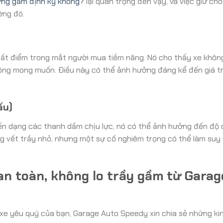
ng gầm định kỳ không?
lại quan trọng đến vậy, và việc giữ ch
ỡng đó.
 mất điểm trong mắt người mua tiềm năng. Nó cho thấy xe khô
ng mong muốn. Điều này có thể ảnh hưởng đáng kể đến giá trị
ấu)
ến dạng các thanh dầm chịu lực, nó có thể ảnh hưởng đến độ
g vết trầy nhỏ, nhưng một sự cố nghiêm trọng có thể làm suy
an toàn, không lo trầy gầm từ Garag
 xe yêu quý của bạn, Garage Auto Speedy xin chia sẻ những ki