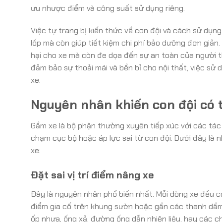
ưu nhược điểm và công suất sử dụng riêng.
Việc tự trang bị kiến thức về con đội và cách sử dụn
lốp mà còn giúp tiết kiệm chi phí bảo dưỡng đơn giản. 
hại cho xe mà còn đe dọa đến sự an toàn của người 
đảm bảo sự thoải mái và bền bỉ cho nội thất, việc sử
xe.
Nguyên nhân khiến con đội có 
Gầm xe là bộ phận thường xuyên tiếp xúc với các tá
chạm cục bộ hoặc áp lực sai từ con đội. Dưới đây là
xe:
Đặt sai vị trí điểm nâng xe
Đây là nguyên nhân phổ biến nhất. Mỗi dòng xe đều c
điểm gia cố trên khung sườn hoặc gần các thanh dầm 
ốp nhựa, ống xả, đường ống dẫn nhiên liệu, hay các c