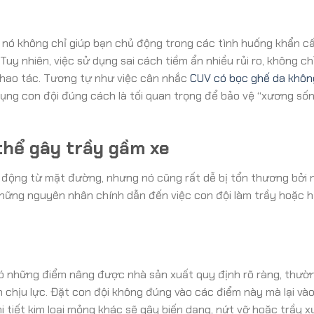
g nó không chỉ giúp bạn chủ động trong các tình huống khẩn cấ
Tuy nhiên, việc sử dụng sai cách tiềm ẩn nhiều rủi ro, không ch
thao tác. Tương tự như việc cân nhắc
CUV có bọc ghế da khôn
 dụng con đội đúng cách là tối quan trọng để bảo vệ “xương số
thể gây trầy gầm xe
c động từ mặt đường, nhưng nó cũng rất dễ bị tổn thương bởi
 những nguyên nhân chính dẫn đến việc con đội làm trầy hoặc
ó những điểm nâng được nhà sản xuất quy định rõ ràng, thườn
chịu lực. Đặt con đội không đúng vào các điểm này mà lại và
hi tiết kim loại mỏng khác sẽ gây biến dạng, nứt vỡ hoặc trầy 