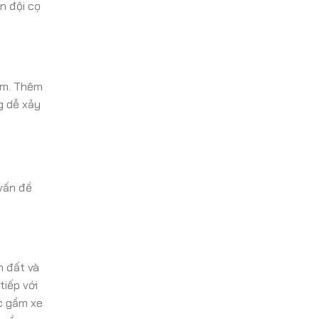
n đội cọ
gầm. Thêm
g dễ xảy
vấn đề
n đất và
tiếp với
úc gầm xe