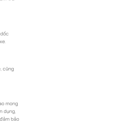
 dốc
xe.
e, cũng
cao mong
n dụng,
n đảm bảo