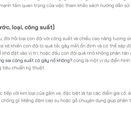
n mạnh tầm quan trọng của việc tham khảo sách hướng dẫn sử
ớc, loại, công suất)
, đòi hỏi loại con đội với công suất và chiều cao nâng tương ứ
 sẽ khiến con đội bị quá tải, gây mất ổn định và có thể sập đ
ể khó đặt vào vị trí, hoặc đầu con đội quá nhỏ không phân tán 
ng sai công suất có gây nổ không?
cũng là một ví dụ điển hình
g tiêu chuẩn kỹ thuật.
 tiếp với kim loại của gầm xe, đặc biệt là tại các điểm gia cố, 
vệ chống gỉ. Miếng đệm cao su hoặc gỗ chuyên dụng giúp phân t