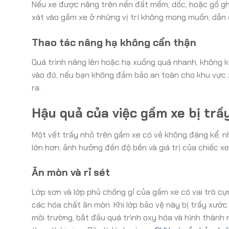
Nếu xe được nâng trên nền đất mềm, dốc, hoặc gồ ghề
xát vào gầm xe ở những vị trí không mong muốn, dẫn 
Thao tác nâng hạ không cẩn thận
Quá trình nâng lên hoặc hạ xuống quá nhanh, không ki
vào đó, nếu bạn không đảm bảo an toàn cho khu vực x
ra.
Hậu quả của việc gầm xe bị trầ
Một vết trầy nhỏ trên gầm xe có vẻ không đáng kể, n
lớn hơn, ảnh hưởng đến độ bền và giá trị của chiếc xe
Ăn mòn và rỉ sét
Lớp sơn và lớp phủ chống gỉ của gầm xe có vai trò cực
các hóa chất ăn mòn. Khi lớp bảo vệ này bị trầy xước 
môi trường, bắt đầu quá trình oxy hóa và hình thành r