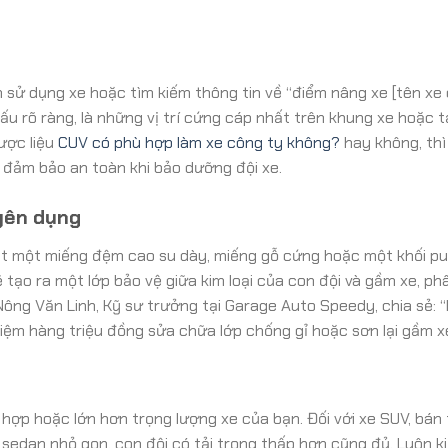
 sử dụng xe hoặc tìm kiếm thông tin về “điểm nâng xe [tên xe
rõ ràng, là những vị trí cứng cáp nhất trên khung xe hoặc tại
ược liệu
CUV có phù hợp làm xe công ty không?
hay không, thì
đảm bảo an toàn khi bảo dưỡng đội xe.
yên dụng
đặt một miếng đệm cao su dày, miếng gỗ cứng hoặc một khối p
tạo ra một lớp bảo vệ giữa kim loại của con đội và gầm xe, ph
ông Văn Linh, Kỹ sư trưởng tại Garage Auto Speedy, chia sẻ: 
iệm hàng triệu đồng sửa chữa lớp chống gỉ hoặc sơn lại gầm x
ợp hoặc lớn hơn trọng lượng xe của bạn. Đối với xe SUV, bán 
e sedan nhỏ gọn, con đội có tải trọng thấp hơn cũng đủ. Luôn k