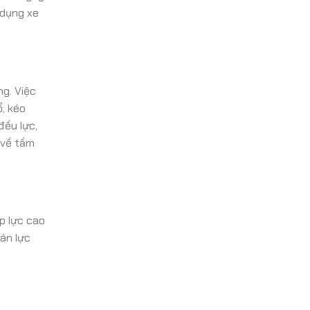
 dụng xe
ng. Việc
ổ, kéo
đều lực,
 về tầm
áp lực cao
án lực