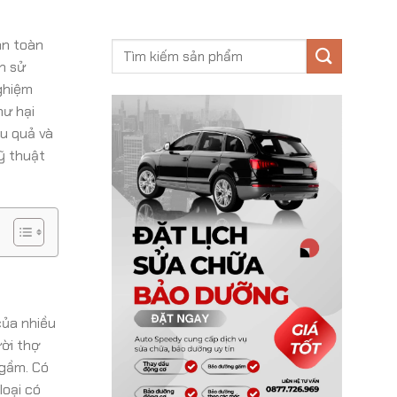
àn toàn
n sử
nghiệm
hư hại
u quả và
ỹ thuật
của nhiều
ười thợ
 gầm. Có
loại có