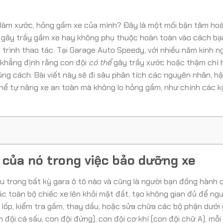
ể làm xước, hỏng gầm xe của mình? Đây là một mối bận tâm ho
có gây trầy gầm xe hay không phụ thuộc hoàn toàn vào cách bạ
á trình thao tác. Tại Garage Auto Speedy, với nhiều năm kinh 
 khẳng định rằng con đội
có thể
gây trầy xước hoặc thậm chí 
g cách. Bài viết này sẽ đi sâu phân tích các nguyên nhân, hậ
thể tự nâng xe an toàn mà không lo hỏng gầm, như chính các k
g của nó trong việc bảo dưỡng xe
yếu trong bất kỳ gara ô tô nào và cũng là người bạn đồng hành 
c toàn bộ chiếc xe lên khỏi mặt đất, tạo không gian đủ để ng
 lốp, kiểm tra gầm, thay dầu, hoặc sửa chữa các bộ phận dưới
 đội cá sấu, con đội đứng), con đội cơ khí (con đội chữ A), mỗi 