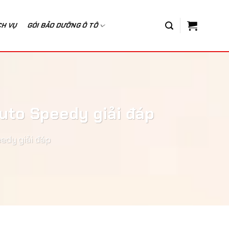
CH VỤ
GÓI BẢO DƯỠNG Ô TÔ
uto Speedy giải đáp
edy giải đáp