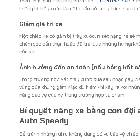
theo thời gian. Đây là lý do vì sao
CUV có cần bảo dưỡ
không bị trầy xước là một phần của quy trình bảo dư
Giảm giá trị xe
Một chiếc xe có gầm bị trầy xước, rỉ sét nặng nề sẽ
chăm sóc cẩn thận hoặc đã trải qua những hư hại khô
của xe.
Ảnh hưởng đến an toàn (nếu hỏng kết c
Trong trường hợp vết trầy xước quá sâu hoặc gây bi
vững của khung gầm. Mặc dù hiếm khi xảy ra với nhữn
năng bảo vệ của xe trong trường hợp va chạm.
Bí quyết nâng xe bằng con đội 
Auto Speedy
Để tránh những rủi ro không đáng có và bảo vệ chiếc