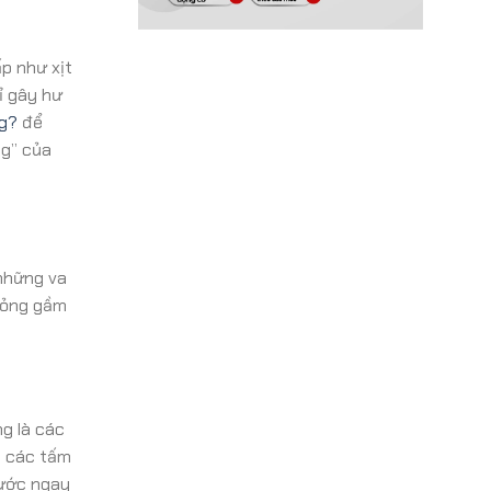
p như xịt
ỉ gây hư
g?
để
ng” của
 những va
 hỏng gầm
g là các
o các tấm
xước ngay