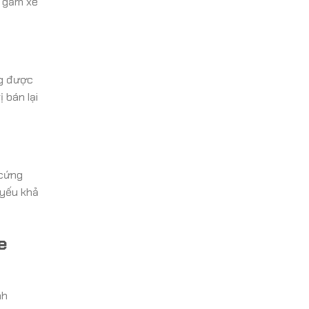
o gầm xe
ng được
 bán lại
 cứng
 yếu khả
e
nh