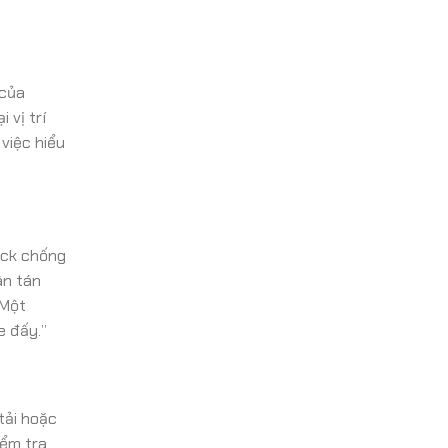
 của
 vị trí
 việc hiểu
uck chống
ân tán
“Một
e đấy.”
tải hoặc
iểm tra