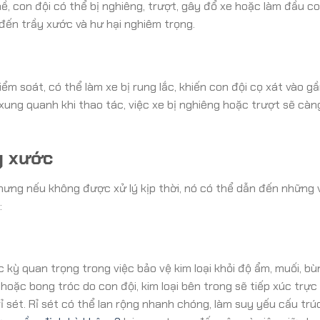
, con đội có thể bị nghiêng, trượt, gây đổ xe hoặc làm đầu co
đến trầy xước và hư hại nghiêm trọng.
ểm soát, có thể làm xe bị rung lắc, khiến con đội cọ xát vào 
ung quanh khi thao tác, việc xe bị nghiêng hoặc trượt sẽ càn
y xước
hưng nếu không được xử lý kịp thời, nó có thể dẫn đến những 
:
 kỳ quan trọng trong việc bảo vệ kim loại khỏi độ ẩm, muối, bù
hoặc bong tróc do con đội, kim loại bên trong sẽ tiếp xúc trực 
ỉ sét. Rỉ sét có thể lan rộng nhanh chóng, làm suy yếu cấu tr