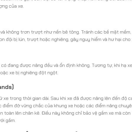
ượng của xe.
và không trơn trượt như nền bê tông. Tránh các bề mặt mềm,
on đội bị lún, trượt hoặc nghiêng, gây nguy hiểm và hư hại cho 
e có đang được nâng đều và ổn định không. Tương tự, khi hạ x
oặc xe bị nghiêng đột ngột.
ands)
iữ xe trong thời gian dài. Sau khi xe đã được nâng lên đến độ 
ác điểm đỡ vững chắc của khung xe hoặc các điểm nâng chuyê
àn toàn lên chân kê. Điều này không chỉ bảo vệ gầm xe mà cò
ưới gầm.