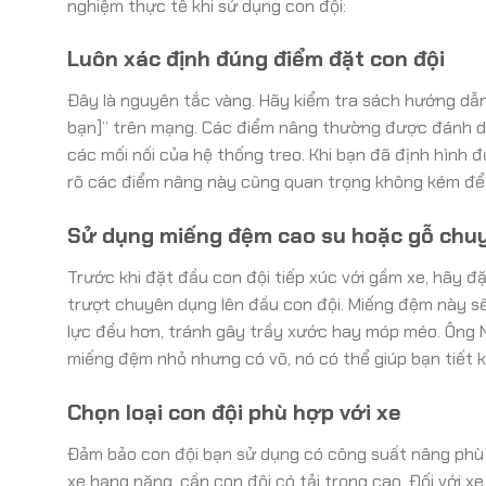
nghiệm thực tế khi sử dụng con đội:
Luôn xác định đúng điểm đặt con đội
Đây là nguyên tắc vàng. Hãy kiểm tra sách hướng dẫn
bạn]” trên mạng. Các điểm nâng thường được đánh dấu 
các mối nối của hệ thống treo. Khi bạn đã định hình đ
rõ các điểm nâng này cũng quan trọng không kém để 
Sử dụng miếng đệm cao su hoặc gỗ chu
Trước khi đặt đầu con đội tiếp xúc với gầm xe, hãy 
trượt chuyên dụng lên đầu con đội. Miếng đệm này sẽ 
lực đều hơn, tránh gây trầy xước hay móp méo. Ông N
miếng đệm nhỏ nhưng có võ, nó có thể giúp bạn tiết k
Chọn loại con đội phù hợp với xe
Đảm bảo con đội bạn sử dụng có công suất nâng phù h
xe hạng nặng, cần con đội có tải trọng cao. Đối với x