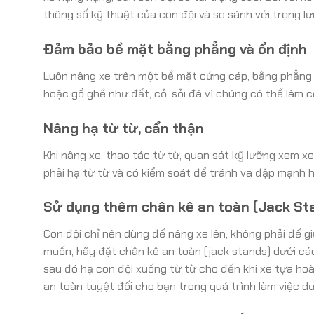
thông số kỹ thuật của con đội và so sánh với trọng l
Đảm bảo bề mặt bằng phẳng và ổn định
Luôn nâng xe trên một bề mặt cứng cáp, bằng phẳng 
hoặc gồ ghề như đất, cỏ, sỏi đá vì chúng có thể làm c
Nâng hạ từ từ, cẩn thận
Khi nâng xe, thao tác từ từ, quan sát kỹ lưỡng xem x
phải hạ từ từ và có kiểm soát để tránh va đập mạnh h
Sử dụng thêm chân kê an toàn (Jack St
Con đội chỉ nên dùng để nâng xe lên, không phải để g
muốn, hãy đặt chân kê an toàn (jack stands) dưới c
sau đó hạ con đội xuống từ từ cho đến khi xe tựa ho
an toàn tuyệt đối cho bạn trong quá trình làm việc d