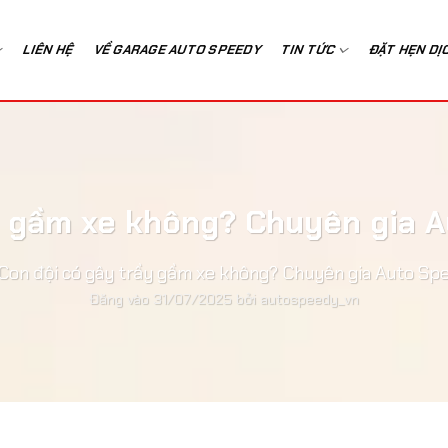
LIÊN HỆ
VỀ GARAGE AUTO SPEEDY
TIN TỨC
ĐẶT HẸN DỊ
y gầm xe không? Chuyên gia A
Con đội có gây trầy gầm xe không? Chuyên gia Auto Spe
Đăng vào
31/07/2025
bởi
autospeedy_vn