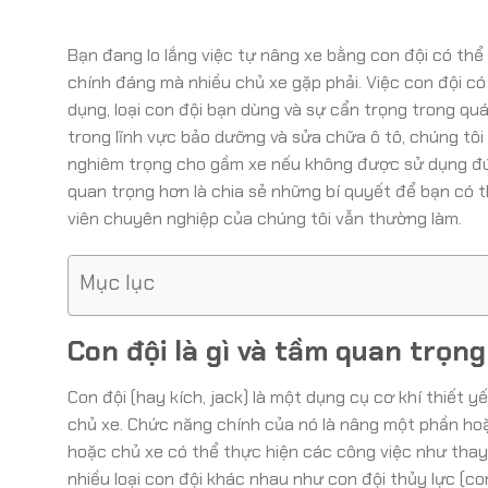
Bạn đang lo lắng việc tự nâng xe bằng con đội có th
chính đáng mà nhiều chủ xe gặp phải. Việc con đội 
dụng, loại con đội bạn dùng và sự cẩn trọng trong qu
trong lĩnh vực bảo dưỡng và sửa chữa ô tô, chúng tôi
nghiêm trọng cho gầm xe nếu không được sử dụng đún
quan trọng hơn là chia sẻ những bí quyết để bạn có 
viên chuyên nghiệp của chúng tôi vẫn thường làm.
Mục lục
Con đội là gì và tầm quan trọn
Con đội (hay kích, jack) là một dụng cụ cơ khí thiết 
chủ xe. Chức năng chính của nó là nâng một phần hoặ
hoặc chủ xe có thể thực hiện các công việc như thay
nhiều loại con đội khác nhau như con đội thủy lực (con