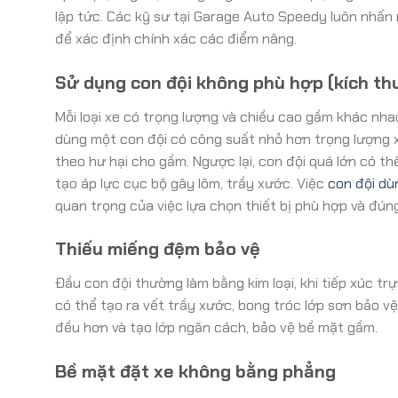
lập tức. Các kỹ sư tại Garage Auto Speedy luôn nhấ
để xác định chính xác các điểm nâng.
Sử dụng con đội không phù hợp (kích thư
Mỗi loại xe có trọng lượng và chiều cao gầm khác nhau
dùng một con đội có công suất nhỏ hơn trọng lượng xe
theo hư hại cho gầm. Ngược lại, con đội quá lớn có th
tạo áp lực cục bộ gây lõm, trầy xước. Việc
con đội dù
quan trọng của việc lựa chọn thiết bị phù hợp và đún
Thiếu miếng đệm bảo vệ
Đầu con đội thường làm bằng kim loại, khi tiếp xúc trực
có thể tạo ra vết trầy xước, bong tróc lớp sơn bảo 
đều hơn và tạo lớp ngăn cách, bảo vệ bề mặt gầm.
Bề mặt đặt xe không bằng phẳng