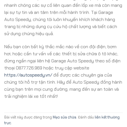
nhanh chóng các sự cố liên quan đến lốp xe mà còn mang
lại sự tự tin và an tâm trên mỗi hành trình. Tại Garage
Auto Speedy, chúng tôi luôn khuyến khích khách hàng
trang bị những dụng cụ cứu hộ chất lượng và biết cách
sử dụng chúng hiệu quả.
Nếu bạn còn bất kỳ thắc mắc nào về con đội điện, bơm
hơi, hoặc cần tư vấn về các thiết bị sửa chữa ô tô khác,
đừng ngần ngại liên hệ Garage Auto Speedy theo số điện
thoại 0877.726.969 hoặc truy cập website
https://autospeedy.vn/
để được các chuyên gia của
chúng tôi hỗ trợ tận tình. Hãy để Auto Speedy đồng hành
cùng bạn trên mọi cung đường, mang đến sự an toàn và
trải nghiệm lái xe tốt nhất!
Bài viết này được đăng trong
Mẹo sửa chữa
. Đánh dấu
liên kết thường
trực
.