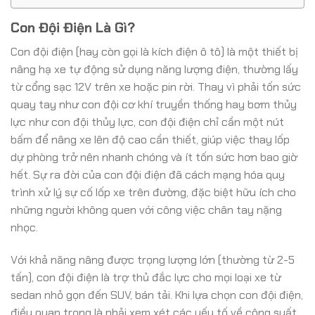
Con Đội Điện Là Gì?
Con đội điện (hay còn gọi là kích điện ô tô) là một thiết bị
nâng hạ xe tự động sử dụng năng lượng điện, thường lấy
từ cổng sạc 12V trên xe hoặc pin rời. Thay vì phải tốn sức
quay tay như con đội cơ khí truyền thống hay bơm thủy
lực như con đội thủy lực, con đội điện chỉ cần một nút
bấm để nâng xe lên độ cao cần thiết, giúp việc thay lốp
dự phòng trở nên nhanh chóng và ít tốn sức hơn bao giờ
hết. Sự ra đời của con đội điện đã cách mạng hóa quy
trình xử lý sự cố lốp xe trên đường, đặc biệt hữu ích cho
những người không quen với công việc chân tay nặng
nhọc.
Với khả năng nâng được trọng lượng lớn (thường từ 2-5
tấn), con đội điện là trợ thủ đắc lực cho mọi loại xe từ
sedan nhỏ gọn đến SUV, bán tải. Khi lựa chọn con đội điện,
điều quan trọng là phải xem xét các yếu tố về công suất