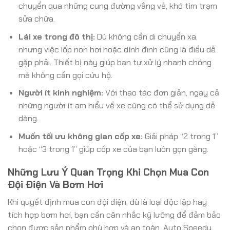
chuyển qua những cung đường vắng vẻ, khó tìm trạm
sửa chữa.
Lái xe trong đô thị:
Dù không cần di chuyển xa,
nhưng việc lốp non hơi hoặc dính đinh cũng là điều dễ
gặp phải. Thiết bị này giúp bạn tự xử lý nhanh chóng
mà không cần gọi cứu hộ.
Người ít kinh nghiệm:
Với thao tác đơn giản, ngay cả
những người ít am hiểu về xe cũng có thể sử dụng dễ
dàng.
Muốn tối ưu không gian cốp xe:
Giải pháp “2 trong 1”
hoặc “3 trong 1” giúp cốp xe của bạn luôn gọn gàng.
Những Lưu Ý Quan Trọng Khi Chọn Mua Con
Đội Điện Và Bơm Hơi
Khi quyết định mua con đội điện, dù là loại độc lập hay
tích hợp bơm hơi, bạn cần cân nhắc kỹ lưỡng để đảm bảo
chọn được sản phẩm phù hợp và an toàn. Auto Speedy