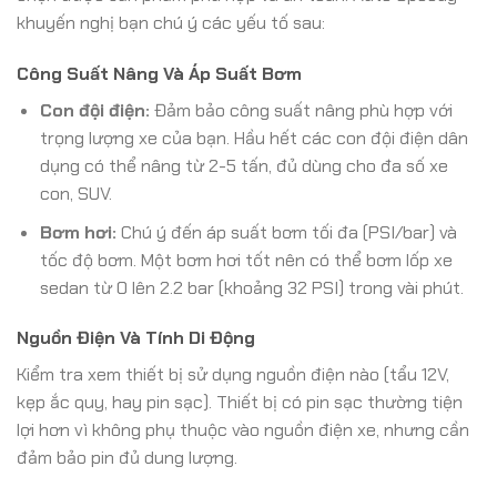
khuyến nghị bạn chú ý các yếu tố sau:
Công Suất Nâng Và Áp Suất Bơm
Con đội điện:
Đảm bảo công suất nâng phù hợp với
trọng lượng xe của bạn. Hầu hết các con đội điện dân
dụng có thể nâng từ 2-5 tấn, đủ dùng cho đa số xe
con, SUV.
Bơm hơi:
Chú ý đến áp suất bơm tối đa (PSI/bar) và
tốc độ bơm. Một bơm hơi tốt nên có thể bơm lốp xe
sedan từ 0 lên 2.2 bar (khoảng 32 PSI) trong vài phút.
Nguồn Điện Và Tính Di Động
Kiểm tra xem thiết bị sử dụng nguồn điện nào (tẩu 12V,
kẹp ắc quy, hay pin sạc). Thiết bị có pin sạc thường tiện
lợi hơn vì không phụ thuộc vào nguồn điện xe, nhưng cần
đảm bảo pin đủ dung lượng.