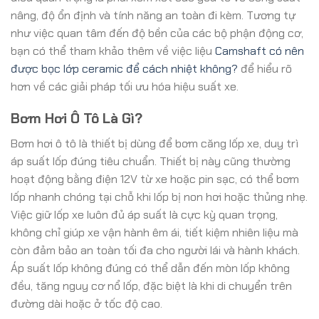
nâng, độ ổn định và tính năng an toàn đi kèm. Tương tự
như việc quan tâm đến độ bền của các bộ phận động cơ,
bạn có thể tham khảo thêm về việc liệu
Camshaft có nên
được bọc lớp ceramic để cách nhiệt không?
để hiểu rõ
hơn về các giải pháp tối ưu hóa hiệu suất xe.
Bơm Hơi Ô Tô Là Gì?
Bơm hơi ô tô là thiết bị dùng để bơm căng lốp xe, duy trì
áp suất lốp đúng tiêu chuẩn. Thiết bị này cũng thường
hoạt động bằng điện 12V từ xe hoặc pin sạc, có thể bơm
lốp nhanh chóng tại chỗ khi lốp bị non hơi hoặc thủng nhẹ.
Việc giữ lốp xe luôn đủ áp suất là cực kỳ quan trọng,
không chỉ giúp xe vận hành êm ái, tiết kiệm nhiên liệu mà
còn đảm bảo an toàn tối đa cho người lái và hành khách.
Áp suất lốp không đúng có thể dẫn đến mòn lốp không
đều, tăng nguy cơ nổ lốp, đặc biệt là khi di chuyển trên
đường dài hoặc ở tốc độ cao.