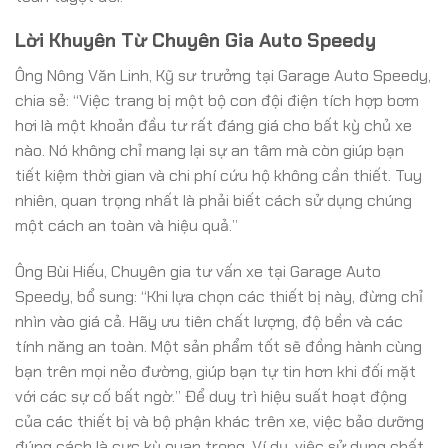
Lời Khuyên Từ Chuyên Gia Auto Speedy
Ông Nông Văn Linh, Kỹ sư trưởng tại Garage Auto Speedy,
chia sẻ: “Việc trang bị một bộ con đội điện tích hợp bơm
hơi là một khoản đầu tư rất đáng giá cho bất kỳ chủ xe
nào. Nó không chỉ mang lại sự an tâm mà còn giúp bạn
tiết kiệm thời gian và chi phí cứu hộ không cần thiết. Tuy
nhiên, quan trọng nhất là phải biết cách sử dụng chúng
một cách an toàn và hiệu quả.”
Ông Bùi Hiếu, Chuyên gia tư vấn xe tại Garage Auto
Speedy, bổ sung: “Khi lựa chọn các thiết bị này, đừng chỉ
nhìn vào giá cả. Hãy ưu tiên chất lượng, độ bền và các
tính năng an toàn. Một sản phẩm tốt sẽ đồng hành cùng
bạn trên mọi nẻo đường, giúp bạn tự tin hơn khi đối mặt
với các sự cố bất ngờ.” Để duy trì hiệu suất hoạt động
của các thiết bị và bộ phận khác trên xe, việc bảo dưỡng
đúng cách là cực kỳ quan trọng. Ví dụ, việc sử dụng chất