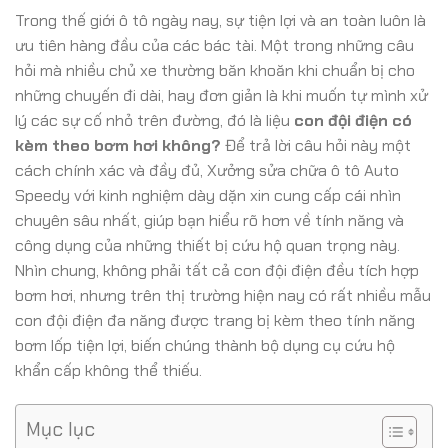
Trong thế giới ô tô ngày nay, sự tiện lợi và an toàn luôn là
ưu tiên hàng đầu của các bác tài. Một trong những câu
hỏi mà nhiều chủ xe thường băn khoăn khi chuẩn bị cho
những chuyến đi dài, hay đơn giản là khi muốn tự mình xử
lý các sự cố nhỏ trên đường, đó là liệu
con đội điện có
kèm theo bơm hơi không?
Để trả lời câu hỏi này một
cách chính xác và đầy đủ, Xưởng sửa chữa ô tô Auto
Speedy với kinh nghiệm dày dặn xin cung cấp cái nhìn
chuyên sâu nhất, giúp bạn hiểu rõ hơn về tính năng và
công dụng của những thiết bị cứu hộ quan trọng này.
Nhìn chung, không phải tất cả con đội điện đều tích hợp
bơm hơi, nhưng trên thị trường hiện nay có rất nhiều mẫu
con đội điện đa năng được trang bị kèm theo tính năng
bơm lốp tiện lợi, biến chúng thành bộ dụng cụ cứu hộ
khẩn cấp không thể thiếu.
Mục lục