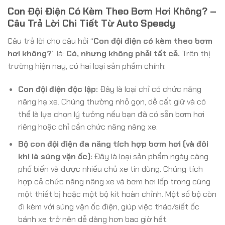
Con Đội Điện Có Kèm Theo Bơm Hơi Không? –
Câu Trả Lời Chi Tiết Từ Auto Speedy
Câu trả lời cho câu hỏi “
Con đội điện có kèm theo bơm
hơi không?
” là:
Có, nhưng không phải tất cả.
Trên thị
trường hiện nay, có hai loại sản phẩm chính:
Con đội điện độc lập:
Đây là loại chỉ có chức năng
nâng hạ xe. Chúng thường nhỏ gọn, dễ cất giữ và có
thể là lựa chọn lý tưởng nếu bạn đã có sẵn bơm hơi
riêng hoặc chỉ cần chức năng nâng xe.
Bộ con đội điện đa năng tích hợp bơm hơi (và đôi
khi là súng vặn ốc):
Đây là loại sản phẩm ngày càng
phổ biến và được nhiều chủ xe tin dùng. Chúng tích
hợp cả chức năng nâng xe và bơm hơi lốp trong cùng
một thiết bị hoặc một bộ kit hoàn chỉnh. Một số bộ còn
đi kèm với súng vặn ốc điện, giúp việc tháo/siết ốc
bánh xe trở nên dễ dàng hơn bao giờ hết.