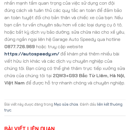
nhấn mạnh tầm quan trọng của việc sử dụng con đội
đúng cách và tuân thủ các quy tắc an toàn để đảm bảo
an toàn tuyệt đối cho bản thân và chiếc xe của bạn. Nếu
bạn cần tư vấn chuyên sâu hơn về các loại dụng cụ ô tô,
hoặc bất kỳ dịch vụ bảo dưỡng, sửa chữa nào cho xế yêu,
đừng ngần ngại liên hệ Garage Auto Speedy qua hotline
0877.726.969
hoặc truy cập website
https://autospeedy.vn/
để khám phá thêm nhiều bài
viết hữu ích khác và các dịch vụ chuyên nghiệp của
chúng tôi. Bạn cũng có thể ghé thăm trực tiếp xưởng sửa
chữa của chúng tôi tại
2QW3+G93 Bắc Từ Liêm, Hà Nội,
Việt Nam
để được hỗ trợ nhanh chóng và chuyên nghiệp.
Bài viết này được đăng trong
Mẹo sửa chữa
. Đánh dấu
liên kết thường
trực
.
BÀI VIẾT LIÊN QUAN