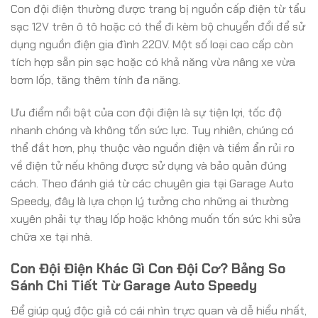
Con đội điện thường được trang bị nguồn cấp điện từ tẩu
sạc 12V trên ô tô hoặc có thể đi kèm bộ chuyển đổi để sử
dụng nguồn điện gia đình 220V. Một số loại cao cấp còn
tích hợp sẵn pin sạc hoặc có khả năng vừa nâng xe vừa
bơm lốp, tăng thêm tính đa năng.
Ưu điểm nổi bật của con đội điện là sự tiện lợi, tốc độ
nhanh chóng và không tốn sức lực. Tuy nhiên, chúng có
thể đắt hơn, phụ thuộc vào nguồn điện và tiềm ẩn rủi ro
về điện tử nếu không được sử dụng và bảo quản đúng
cách. Theo đánh giá từ các chuyên gia tại Garage Auto
Speedy, đây là lựa chọn lý tưởng cho những ai thường
xuyên phải tự thay lốp hoặc không muốn tốn sức khi sửa
chữa xe tại nhà.
Con Đội Điện Khác Gì Con Đội Cơ? Bảng So
Sánh Chi Tiết Từ Garage Auto Speedy
Để giúp quý độc giả có cái nhìn trực quan và dễ hiểu nhất,