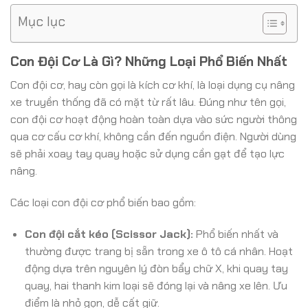
Mục lục
Con Đội Cơ Là Gì? Những Loại Phổ Biến Nhất
Con đội cơ, hay còn gọi là kích cơ khí, là loại dụng cụ nâng
xe truyền thống đã có mặt từ rất lâu. Đúng như tên gọi,
con đội cơ hoạt động hoàn toàn dựa vào sức người thông
qua cơ cấu cơ khí, không cần đến nguồn điện. Người dùng
sẽ phải xoay tay quay hoặc sử dụng cần gạt để tạo lực
nâng.
Các loại con đội cơ phổ biến bao gồm:
Con đội cắt kéo (Scissor Jack):
Phổ biến nhất và
thường được trang bị sẵn trong xe ô tô cá nhân. Hoạt
động dựa trên nguyên lý đòn bẩy chữ X, khi quay tay
quay, hai thanh kim loại sẽ đóng lại và nâng xe lên. Ưu
điểm là nhỏ gọn, dễ cất giữ.