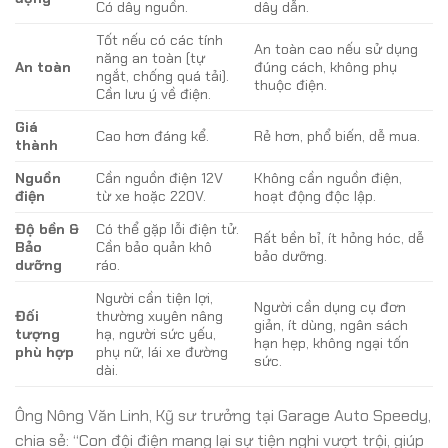
Có dây nguồn.
dây dẫn.
Tốt nếu có các tính
An toàn cao nếu sử dụng
năng an toàn (tự
An toàn
đúng cách, không phụ
ngắt, chống quá tải).
thuộc điện.
Cần lưu ý về điện.
Giá
Cao hơn đáng kể.
Rẻ hơn, phổ biến, dễ mua.
thành
Nguồn
Cần nguồn điện 12V
Không cần nguồn điện,
điện
từ xe hoặc 220V.
hoạt động độc lập.
Độ bền &
Có thể gặp lỗi điện tử.
Rất bền bỉ, ít hỏng hóc, dễ
Bảo
Cần bảo quản khô
bảo dưỡng.
dưỡng
ráo.
Người cần tiện lợi,
Người cần dụng cụ đơn
Đối
thường xuyên nâng
giản, ít dùng, ngân sách
tượng
hạ, người sức yếu,
hạn hẹp, không ngại tốn
phù hợp
phụ nữ, lái xe đường
sức.
dài.
Ông Nông Văn Linh, Kỹ sư trưởng tại Garage Auto Speedy,
chia sẻ: “Con đội điện mang lại sự tiện nghi vượt trội, giúp