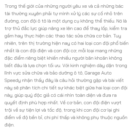
Trong thế giới của những người yêu xe và cả những bác
tài thường xuyên phải tự mình xử lý các sự cố nhỏ trên
đường, con đội ô tô là một dụng cụ không thể thiếu. Nó là
trợ thủ đắc lực giúp nâng xe lên cao để thay lốp, kiểm tra
gầm hay thực hiện các thao tác sửa chữa cơ bản. Tuy
nhiên, trên thị trường hiện nay có hai loại con đội phổ biến
nhất là con đội điện và con đội cơ, mỗi loại mang những
đặc điểm riêng biệt khiến nhiều người băn khoăn không
biết đâu là lựa chọn tối ưu. Với kinh nghiệm dày dặn trong
lĩnh vực sửa chữa và bảo dưỡng ô tô, Garage Auto
Speedy nhận thấy đây là câu hỏi thường gặp và bài viết
này sẽ phân tích chi tiết sự khác biệt giữa hai loại con đội
này, giúp quý độc giả có cái nhìn toàn diện và đưa ra
quyết định phù hợp nhất. Về cơ bản, con đội điện vượt
trội về sự tiện lợi và tốc độ, trong khi con đội cơ lại ghi
điểm về độ bền bỉ, chi phí thấp và không phụ thuộc nguồn
điện.