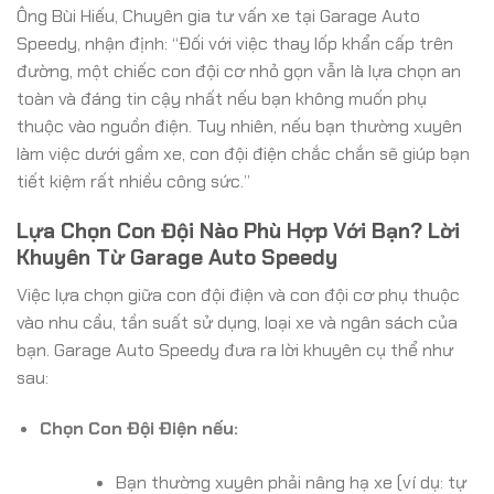
Ông Bùi Hiếu, Chuyên gia tư vấn xe tại Garage Auto
Speedy, nhận định: “Đối với việc thay lốp khẩn cấp trên
đường, một chiếc con đội cơ nhỏ gọn vẫn là lựa chọn an
toàn và đáng tin cậy nhất nếu bạn không muốn phụ
thuộc vào nguồn điện. Tuy nhiên, nếu bạn thường xuyên
làm việc dưới gầm xe, con đội điện chắc chắn sẽ giúp bạn
tiết kiệm rất nhiều công sức.”
Lựa Chọn Con Đội Nào Phù Hợp Với Bạn? Lời
Khuyên Từ Garage Auto Speedy
Việc lựa chọn giữa con đội điện và con đội cơ phụ thuộc
vào nhu cầu, tần suất sử dụng, loại xe và ngân sách của
bạn. Garage Auto Speedy đưa ra lời khuyên cụ thể như
sau:
Chọn Con Đội Điện nếu:
Bạn thường xuyên phải nâng hạ xe (ví dụ: tự