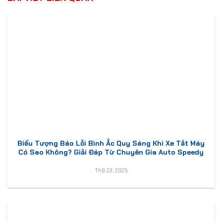
Biểu Tượng Báo Lỗi Bình Ắc Quy Sáng Khi Xe Tắt Máy
Có Sao Không? Giải Đáp Từ Chuyên Gia Auto Speedy
Th9 23, 2025