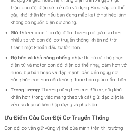
ắc quy xe yếu, hoặc hệ thống điện trên xe gặp trục
trặc, con đội điện sẽ trở nên vô dụng. Điều này có thể
gây khó khăn lớn nếu bạn đang mắc kẹt ở nơi hẻo lánh
không có nguồn điện dự phòng.
Giá thành cao:
Con đội điện thường có giá cao hơn
nhiều so với con đội cơ truyền thống, khiến nó trở
thành một khoản đầu tư lớn hơn.
Độ bền và khả năng chống chịu:
Do có các bộ phận
điện tử và motor, con đội điện có thể nhạy cảm hơn với
nước, bụi bẩn hoặc va đập mạnh, dẫn đến nguy cơ
hỏng hóc cao hơn nếu không được bảo quản cẩn thận.
Trọng lượng:
Thường nặng hơn con đội cơ, gây khó
khăn hơn trong việc mang theo và cất giữ, đặc biệt là
với các loại có kèm hộp đựng và phụ kiện.
Ưu Điểm Của Con Đội Cơ Truyền Thống
Con đội cơ vẫn giữ vững vị thế của mình trên thị trường