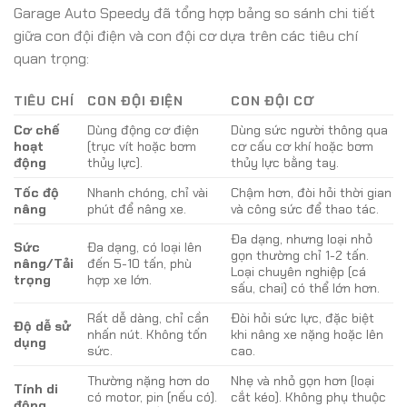
Garage Auto Speedy đã tổng hợp bảng so sánh chi tiết
giữa con đội điện và con đội cơ dựa trên các tiêu chí
quan trọng:
TIÊU CHÍ
CON ĐỘI ĐIỆN
CON ĐỘI CƠ
Cơ chế
Dùng động cơ điện
Dùng sức người thông qua
hoạt
(trục vít hoặc bơm
cơ cấu cơ khí hoặc bơm
động
thủy lực).
thủy lực bằng tay.
Tốc độ
Nhanh chóng, chỉ vài
Chậm hơn, đòi hỏi thời gian
nâng
phút để nâng xe.
và công sức để thao tác.
Đa dạng, nhưng loại nhỏ
Sức
Đa dạng, có loại lên
gọn thường chỉ 1-2 tấn.
nâng/Tải
đến 5-10 tấn, phù
Loại chuyên nghiệp (cá
trọng
hợp xe lớn.
sấu, chai) có thể lớn hơn.
Rất dễ dàng, chỉ cần
Đòi hỏi sức lực, đặc biệt
Độ dễ sử
nhấn nút. Không tốn
khi nâng xe nặng hoặc lên
dụng
sức.
cao.
Thường nặng hơn do
Nhẹ và nhỏ gọn hơn (loại
Tính di
có motor, pin (nếu có).
cắt kéo). Không phụ thuộc
động