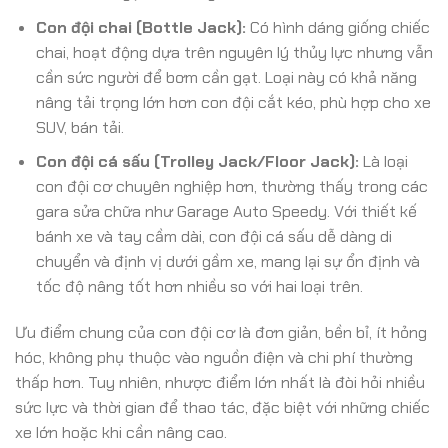
Con đội chai (Bottle Jack):
Có hình dáng giống chiếc
chai, hoạt động dựa trên nguyên lý thủy lực nhưng vẫn
cần sức người để bơm cần gạt. Loại này có khả năng
nâng tải trọng lớn hơn con đội cắt kéo, phù hợp cho xe
SUV, bán tải.
Con đội cá sấu (Trolley Jack/Floor Jack):
Là loại
con đội cơ chuyên nghiệp hơn, thường thấy trong các
gara sửa chữa như Garage Auto Speedy. Với thiết kế
bánh xe và tay cầm dài, con đội cá sấu dễ dàng di
chuyển và định vị dưới gầm xe, mang lại sự ổn định và
tốc độ nâng tốt hơn nhiều so với hai loại trên.
Ưu điểm chung của con đội cơ là đơn giản, bền bỉ, ít hỏng
hóc, không phụ thuộc vào nguồn điện và chi phí thường
thấp hơn. Tuy nhiên, nhược điểm lớn nhất là đòi hỏi nhiều
sức lực và thời gian để thao tác, đặc biệt với những chiếc
xe lớn hoặc khi cần nâng cao.