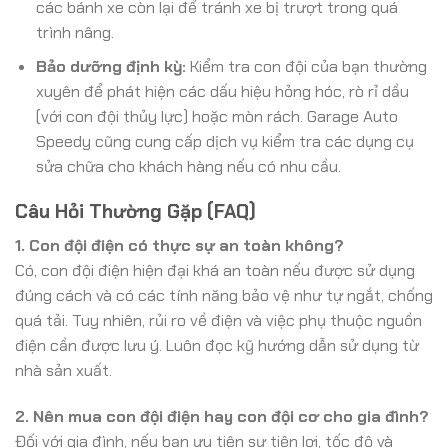
các bánh xe còn lại để tránh xe bị trượt trong quá
trình nâng.
Bảo dưỡng định kỳ:
Kiểm tra con đội của bạn thường
xuyên để phát hiện các dấu hiệu hỏng hóc, rò rỉ dầu
(với con đội thủy lực) hoặc mòn rách. Garage Auto
Speedy cũng cung cấp dịch vụ kiểm tra các dụng cụ
sửa chữa cho khách hàng nếu có nhu cầu.
Câu Hỏi Thường Gặp (FAQ)
1. Con đội điện có thực sự an toàn không?
Có, con đội điện hiện đại khá an toàn nếu được sử dụng
đúng cách và có các tính năng bảo vệ như tự ngắt, chống
quá tải. Tuy nhiên, rủi ro về điện và việc phụ thuộc nguồn
điện cần được lưu ý. Luôn đọc kỹ hướng dẫn sử dụng từ
nhà sản xuất.
2. Nên mua con đội điện hay con đội cơ cho gia đình?
Đối với gia đình, nếu bạn ưu tiên sự tiện lợi, tốc độ và