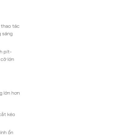
 thao tác
g sáng
h pít-
 cỡ lớn
ng lớn hơn
cắt kéo
ính ổn