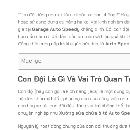
“Con đội dùng cho xe tải có khác xe con không?” Đây 
hoặc sử dụng dụng cụ nâng hạ xe. Với kinh nghiệm dà
gia tại
Garage Auto Speedy
khẳng định: Có, con đội
bạn cần nắm rõ để đảm bảo an toàn và hiệu quả khi th
đồng thời cung cấp lời khuyên hữu ích từ
Auto Spee
Mục lục
Con Đội Là Gì Và Vai Trò Quan 
Con đội (hay còn gọi là kích nâng, jack) là một dụng
tiện lên khỏi mặt đất, phục vụ cho các công việc như 
con hay xe tải, con đội đều đóng vai trò không thể t
chuyên nghiệp như
Xưởng sửa chữa ô tô Auto Sp
Nguyên lý hoạt động chung của con đội thường dựa tr