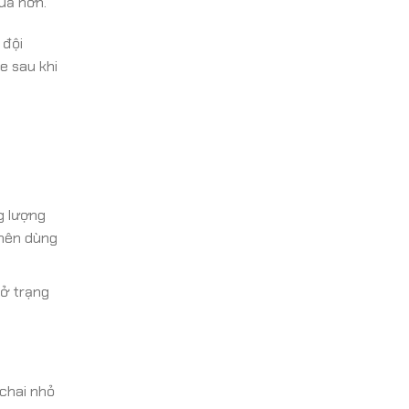
uả hơn.
 đội
e sau khi
g lượng
 nên dùng
 ở trạng
chai nhỏ