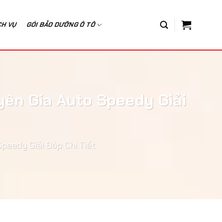
CH VỤ
GÓI BẢO DƯỠNG Ô TÔ
ên Gia Auto Speedy Giải
peedy Giải Đáp Chi Tiết