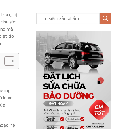
 trang bị
c chuyên
rọng mà
iệt đó,
h.
phương
ù là xe
hữa
hoặc hệ