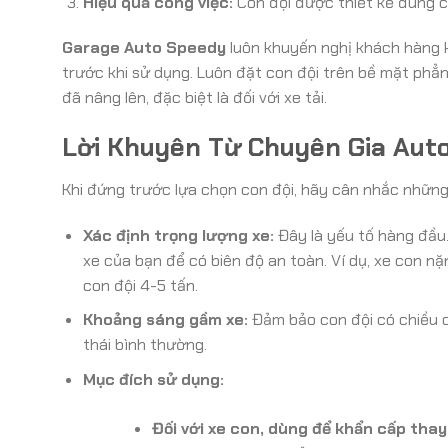
Hiệu quả công việc:
Con đội được thiết kế đúng c
Garage Auto Speedy
luôn khuyến nghị khách hàng k
trước khi sử dụng. Luôn đặt con đội trên bề mặt phẳn
đã nâng lên, đặc biệt là đối với xe tải.
Lời Khuyên Từ Chuyên Gia Aut
Khi đứng trước lựa chọn con đội, hãy cân nhắc những
Xác định trọng lượng xe:
Đây là yếu tố hàng đầu. 
xe của bạn để có biên độ an toàn. Ví dụ, xe con nặ
con đội 4-5 tấn.
Khoảng sáng gầm xe:
Đảm bảo con đội có chiều c
thái bình thường.
Mục đích sử dụng:
Đối với xe con, dùng để khẩn cấp thay