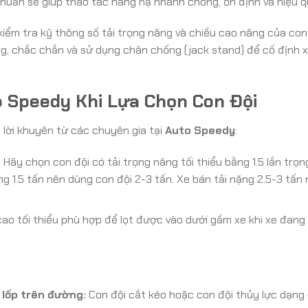
huẩn sẽ giúp thao tác nâng hạ nhanh chóng, ổn định và hiệu q
iểm tra kỹ thông số tải trọng nâng và chiều cao nâng của con
g, chắc chắn và sử dụng chân chống (jack stand) để cố định x
o Speedy Khi Lựa Chọn Con Đội
 lời khuyên từ các chuyên gia tại
Auto Speedy
:
Hãy chọn con đội có tải trọng nâng tối thiểu bằng 1.5 lần trọn
ng 1.5 tấn nên dùng con đội 2-3 tấn. Xe bán tải nặng 2.5-3 tấn
ao tối thiểu phù hợp để lọt được vào dưới gầm xe khi xe đang
 lốp trên đường:
Con đội cắt kéo hoặc con đội thủy lực dạng 