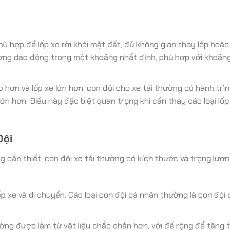
 hợp để lốp xe rời khỏi mặt đất, đủ không gian thay lốp hoặc
hường dao động trong một khoảng nhất định, phù hợp với khoản
ơn và lốp xe lớn hơn, con đội cho xe tải thường có hành trìn
ớn hơn. Điều này đặc biệt quan trọng khi cần thay các loại lốp
Đội
g cần thiết, con đội xe tải thường có kích thước và trọng lượ
p xe và di chuyển. Các loại con đội cá nhân thường là con đội 
ng được làm từ vật liệu chắc chắn hơn, với đế rộng để tăng t