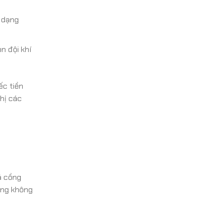
c dạng
n đội khí
ếc tiền
hị các
á cồng
ũng không