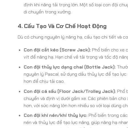
định khi nâng tải trọng lớn. Một số loại con đội 
di chuyển trong xưởng.
4. Cấu Tạo Và Cơ Chế Hoạt Động
Dù có chung nguyên lý nâng hạ, cấu tạo chi tiết và c
Con đội cắt kéo (Screw Jack):
Phổ biến cho xe 
vít để nâng hạ. Hạn chế về tải trọng và tốc độ nân
Con đội thủy lực dạng chai (Bottle Jack):
Thườn
nguyên lý Pascal, sử dụng dầu thủy lực để tạo lực 
hơn để chịu tải cao.
Con đội cá sấu (Floor Jack/Trolley Jack):
Phổ b
chuyển và định vị dưới gầm xe. Các phiên bản cho
hơn, với sức nâng lớn hơn nhiều so với loại dùng ch
Con đội khí nén/khí thủy lực:
Phổ biến trong các 
nén và thủy lực để tạo lực nâng, giúp nâng hạ nhan