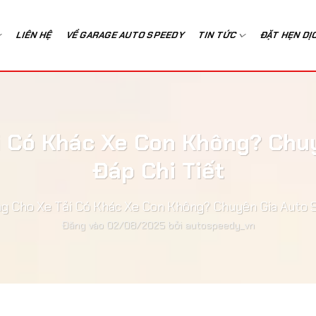
LIÊN HỆ
VỀ GARAGE AUTO SPEEDY
TIN TỨC
ĐẶT HẸN DỊ
i Có Khác Xe Con Không? Chuy
Đáp Chi Tiết
g Cho Xe Tải Có Khác Xe Con Không? Chuyên Gia Auto S
Đăng vào
02/08/2025
bởi
autospeedy_vn