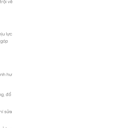
trội về
ịu lực
 góp
ánh hư
ng, đổ
hí sửa