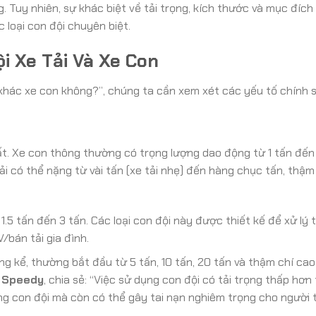
. Tuy nhiên, sự khác biệt về tải trọng, kích thước và mục đích
 loại con đội chuyên biệt.
i Xe Tải Và Xe Con
có khác xe con không?”, chúng ta cần xem xét các yếu tố chính 
ất. Xe con thông thường có trọng lượng dao động từ 1 tấn đế
 tải có thể nặng từ vài tấn (xe tải nhẹ) đến hàng chục tấn, thậ
.5 tấn đến 3 tấn. Các loại con đội này được thiết kế để xử lý 
bán tải gia đình.
g kể, thường bắt đầu từ 5 tấn, 10 tấn, 20 tấn và thậm chí cao
 Speedy
, chia sẻ: “Việc sử dụng con đội có tải trọng thấp hơn
ng con đội mà còn có thể gây tai nạn nghiêm trọng cho người 