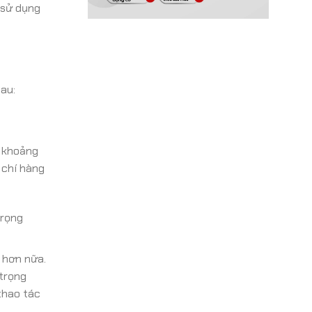
 sử dụng
sau:
n khoảng
m chí hàng
trọng
 hơn nữa.
 trọng
thao tác