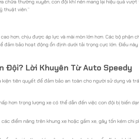
sửa chữa thường xuyên, con đội khí nén mang lại hiệu quả vượt 
ỹ thuật viên.”
n cao hơn, chịu được áp lực và mài mòn lớn hơn. Các bộ phận ch
 để đảm bảo hoạt động ổn định dưới tải trọng cực lớn. Điều này
on Đội? Lời Khuyên Từ Auto Speedy
iều kiện tiên quyết để đảm bảo an toàn cho người sử dụng và tr
hấp hơn trọng lượng xe có thể dẫn đến việc con đội bị biến dạ
 các điểm nâng trên khung xe hoặc gầm xe, gây tốn kém chi p