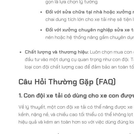
gọn là lựa chọn lý tưởng.
Đối với sửa chữa tại nhà hoặc xưởng 
chai dung tích lớn cho xe tải nhẹ sẽ tiện l
Đối với xưởng chuyên nghiệp sửa xe t
nén hoặc hệ thống nâng gầm chuyên dụn
Chất lượng và thương hiệu:
Luôn chọn mua con độ
đầu tư vào một dụng cụ quan trọng như con đội. T
loại con đội chất lượng cao để đảm bảo an toàn tố
Câu Hỏi Thường Gặp (FAQ)
1. Con đội xe tải có dùng cho xe con đư
Về lý thuyết, một con đội xe tải có thể nâng được xe
kềnh, nặng nề, và chiều cao tối thiểu có thể không l
hiệu quả và kém an toàn hơn so với việc dùng đúng loạ