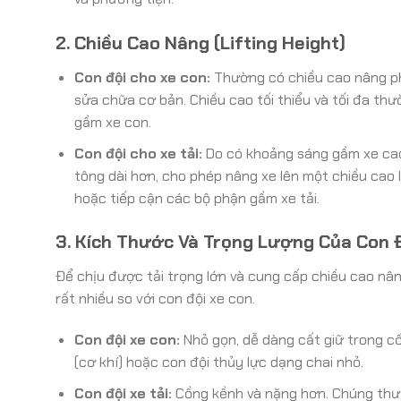
2. Chiều Cao Nâng (Lifting Height)
Con đội cho xe con:
Thường có chiều cao nâng phù
sửa chữa cơ bản. Chiều cao tối thiểu và tối đa t
gầm xe con.
Con đội cho xe tải:
Do có khoảng sáng gầm xe cao h
tông dài hơn, cho phép nâng xe lên một chiều cao l
hoặc tiếp cận các bộ phận gầm xe tải.
3. Kích Thước Và Trọng Lượng Của Con 
Để chịu được tải trọng lớn và cung cấp chiều cao nân
rất nhiều so với con đội xe con.
Con đội xe con:
Nhỏ gọn, dễ dàng cất giữ trong cố
(cơ khí) hoặc con đội thủy lực dạng chai nhỏ.
Con đội xe tải:
Cồng kềnh và nặng hơn. Chúng thườ