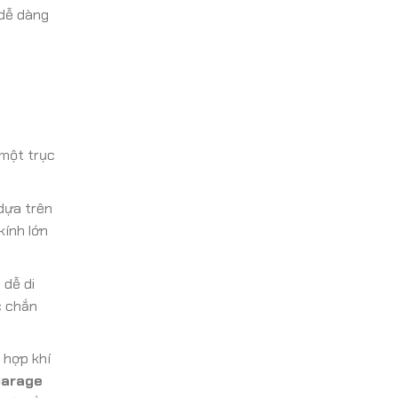
 dễ dàng
 một trục
dựa trên
kính lớn
 dễ di
c chắn
 hợp khí
arage