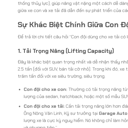
thống thủy lực), giúp nâng vật nặng một cách dễ dàng
giữa xe con và xe tải đã dẫn đến sự phát triển của các
Sự Khác Biệt Chính Giữa Con Độ
Để trả lời chi tiết câu hỏi “Con đội dùng cho xe tải 
1. Tải Trọng Nâng (Lifting Capacity)
Đây là khác biệt quan trọng nhất và dễ nhận thấy nh
2.5 tấn (đối với SUV, bán tải cỡ nhỏ). Trong khi đó, xe
trăm tấn đối với xe siêu trường, siêu trọng.
Con đội cho xe con:
Thường có tải trọng nâng từ 1
lượng của sedan, hatchback, hoặc một số mẫu SUV/
Con đội cho xe tải:
Cần tải trọng nâng lớn hơn đán
Ông Nông Văn Linh, Kỹ sư trưởng tại
Garage Auto
lượng xe là cực kỳ nguy hiểm. Nó không chỉ làm hỏ
và phương tiện.”