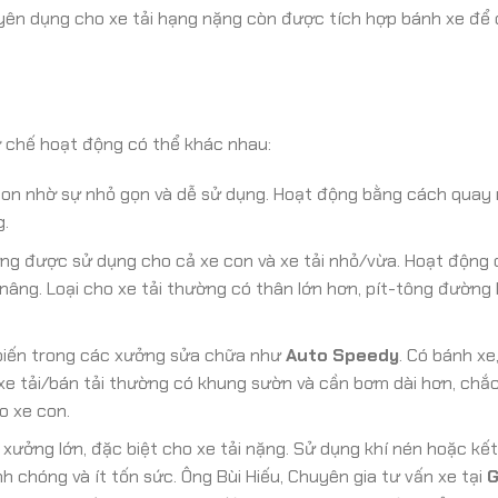
chuyên dụng cho xe tải hạng nặng còn được tích hợp bánh xe để
ơ chế hoạt động có thể khác nhau:
con nhờ sự nhỏ gọn và dễ sử dụng. Hoạt động bằng cách quay
g.
g được sử dụng cho cả xe con và xe tải nhỏ/vừa. Hoạt động 
nâng. Loại cho xe tải thường có thân lớn hơn, pít-tông đường 
iến trong các xưởng sửa chữa như
Auto Speedy
. Có bánh xe,
 xe tải/bán tải thường có khung sườn và cần bơm dài hơn, chắ
o xe con.
xưởng lớn, đặc biệt cho xe tải nặng. Sử dụng khí nén hoặc kết
h chóng và ít tốn sức. Ông Bùi Hiếu, Chuyên gia tư vấn xe tại
G