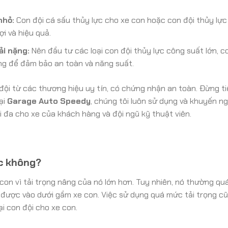
nhỏ:
Con đội cá sấu thủy lực cho xe con hoặc con đội thủy lự
ợi và hiệu quả.
ải nặng:
Nên đầu tư các loại con đội thủy lực công suất lớn, co
g để đảm bảo an toàn và năng suất.
i từ các thương hiệu uy tín, có chứng nhận an toàn. Đừng ti
ại
Garage Auto Speedy
, chúng tôi luôn sử dụng và khuyến ng
i đa cho xe của khách hàng và đội ngũ kỹ thuật viên.
ợc không?
 con vì tải trọng nâng của nó lớn hơn. Tuy nhiên, nó thường qu
ọt được vào dưới gầm xe con. Việc sử dụng quá mức tải trọng c
i con đội cho xe con.