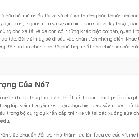
là câu hỏi mà nhiều tài xế và chủ xe thường băn khoăn khi cần
y dặn trong ngành ô tô và sự am hiểu sâu sắc về kỹ thuật, cá
 dùng cho xe tải và xe con có những khác biệt cơ bản, quan t
ao tác. Bài viết này sẽ đi sâu vào phân tích những điểm khác b
dy
để bạn lựa chọn con đội phù hợp nhất cho chiếc xe của mìn
Trọng Của Nó?
 cụ cơ khí hoặc thủy lực được thiết kế để nâng một phần của 
thay lốp, kiểm tra gầm xe, hoặc thực hiện các sửa chữa nhỏ. D
hiếu trong bộ dụng cụ khẩn cấp trên xe và tại các xưởng sửa c
eedy
.
ên việc chuyển đổi lực nhỏ thành lực lớn (qua cơ cấu vít me 