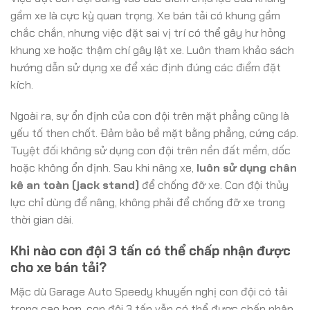
gầm xe là cực kỳ quan trọng. Xe bán tải có khung gầm
chắc chắn, nhưng việc đặt sai vị trí có thể gây hư hỏng
khung xe hoặc thậm chí gây lật xe. Luôn tham khảo sách
hướng dẫn sử dụng xe để xác định đúng các điểm đặt
kích.
Ngoài ra, sự ổn định của con đội trên mặt phẳng cũng là
yếu tố then chốt. Đảm bảo bề mặt bằng phẳng, cứng cáp.
Tuyệt đối không sử dụng con đội trên nền đất mềm, dốc
hoặc không ổn định. Sau khi nâng xe,
luôn sử dụng chân
kê an toàn (jack stand)
để chống đỡ xe. Con đội thủy
lực chỉ dùng để nâng, không phải để chống đỡ xe trong
thời gian dài.
Khi nào con đội 3 tấn có thể chấp nhận được
cho xe bán tải?
Mặc dù Garage Auto Speedy khuyến nghị con đội có tải
trọng cao hơn, con đội 3 tấn vẫn có thể được chấp nhận