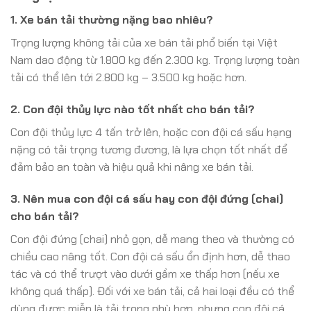
1. Xe bán tải thường nặng bao nhiêu?
Trọng lượng không tải của xe bán tải phổ biến tại Việt
Nam dao động từ 1.800 kg đến 2.300 kg. Trọng lượng toàn
tải có thể lên tới 2.800 kg – 3.500 kg hoặc hơn.
2. Con đội thủy lực nào tốt nhất cho bán tải?
Con đội thủy lực 4 tấn trở lên, hoặc con đội cá sấu hạng
nặng có tải trọng tương đương, là lựa chọn tốt nhất để
đảm bảo an toàn và hiệu quả khi nâng xe bán tải.
3. Nên mua con đội cá sấu hay con đội đứng (chai)
cho bán tải?
Con đội đứng (chai) nhỏ gọn, dễ mang theo và thường có
chiều cao nâng tốt. Con đội cá sấu ổn định hơn, dễ thao
tác và có thể trượt vào dưới gầm xe thấp hơn (nếu xe
không quá thấp). Đối với xe bán tải, cả hai loại đều có thể
dùng được miễn là tải trọng phù hợp, nhưng con đội cá