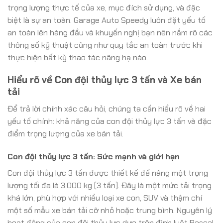
trọng lượng thực tế của xe, mục đích sử dụng, và đặc
biệt là sự an toàn. Garage Auto Speedy luôn đặt yếu tố
an toàn lên hàng đầu và khuyến nghị bạn nên nắm rõ các
thông số kỹ thuật cũng như quy tắc an toàn trước khi
thực hiện bất kỳ thao tác nâng hạ nào.
Hiểu rõ về Con đội thủy lực 3 tấn và Xe bán
tải
Để trả lời chính xác câu hỏi, chúng ta cần hiểu rõ về hai
yếu tố chính: khả năng của con đội thủy lực 3 tấn và đặc
điểm trọng lượng của xe bán tải.
Con đội thủy lực 3 tấn: Sức mạnh và giới hạn
Con đội thủy lực 3 tấn được thiết kế để nâng một trọng
lượng tối đa là 3.000 kg (3 tấn). Đây là một mức tải trọng
khá lớn, phù hợp với nhiều loại xe con, SUV và thậm chí
một số mẫu xe bán tải cỡ nhỏ hoặc trung bình. Nguyên lý
hoạt động của con đội thủy lực dựa trên định luật Pascal,