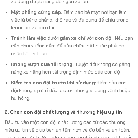
xe đang được nâng để ngăn xe lăn.
Mặt phẳng cứng cáp:
Đảm bảo bề mặt nơi bạn làm
việc là bằng phẳng, khô ráo và đủ cứng để chịu trọng
lượng xe và con đội.
Tránh làm việc dưới gầm xe chỉ với con đội:
Nếu bạn
cần chui xuống gầm để sửa chữa, bắt buộc phải có
chân kê an toàn.
Không vượt quá tải trọng:
Tuyệt đối không cố gắng
nâng xe nặng hơn tải trọng định mức của con đội.
Kiểm tra con đội trước khi sử dụng:
Đảm bảo con
đội không bị rò rỉ dầu, piston không bị cong vênh hoặc
hư hỏng.
2. Chọn con đội chất lượng và thương hiệu uy tín
Đầu tư vào một con đội chất lượng cao từ các thương
hiệu uy tín sẽ giúp bạn an tâm hơn về độ bền và an toàn.
Tại Garage Auto Speedy, chúng tôi chỉ sử dụng và khuyến