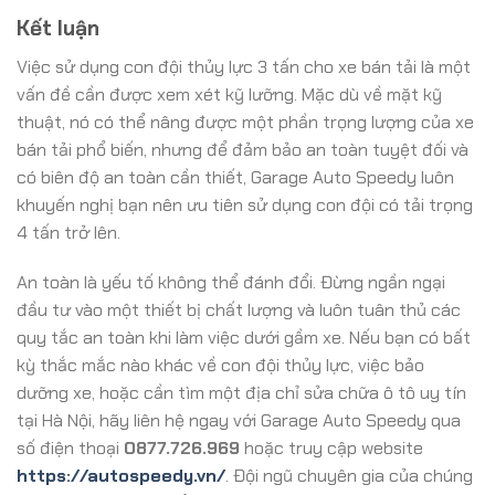
Kết luận
Việc sử dụng con đội thủy lực 3 tấn cho xe bán tải là một
vấn đề cần được xem xét kỹ lưỡng. Mặc dù về mặt kỹ
thuật, nó có thể nâng được một phần trọng lượng của xe
bán tải phổ biến, nhưng để đảm bảo an toàn tuyệt đối và
có biên độ an toàn cần thiết, Garage Auto Speedy luôn
khuyến nghị bạn nên ưu tiên sử dụng con đội có tải trọng
4 tấn trở lên.
An toàn là yếu tố không thể đánh đổi. Đừng ngần ngại
đầu tư vào một thiết bị chất lượng và luôn tuân thủ các
quy tắc an toàn khi làm việc dưới gầm xe. Nếu bạn có bất
kỳ thắc mắc nào khác về con đội thủy lực, việc bảo
dưỡng xe, hoặc cần tìm một địa chỉ sửa chữa ô tô uy tín
tại Hà Nội, hãy liên hệ ngay với Garage Auto Speedy qua
số điện thoại
0877.726.969
hoặc truy cập website
https://autospeedy.vn/
. Đội ngũ chuyên gia của chúng