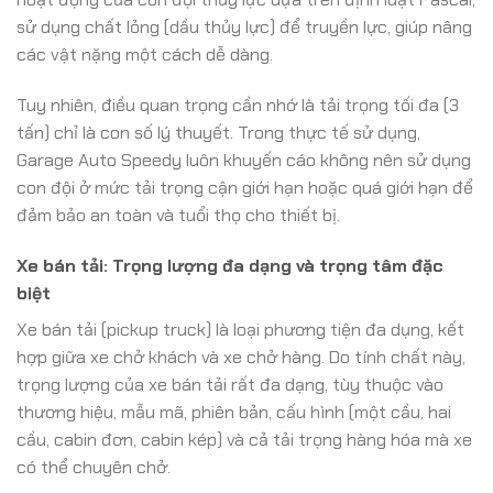
sử dụng chất lỏng (dầu thủy lực) để truyền lực, giúp nâng
các vật nặng một cách dễ dàng.
Tuy nhiên, điều quan trọng cần nhớ là tải trọng tối đa (3
tấn) chỉ là con số lý thuyết. Trong thực tế sử dụng,
Garage Auto Speedy luôn khuyến cáo không nên sử dụng
con đội ở mức tải trọng cận giới hạn hoặc quá giới hạn để
đảm bảo an toàn và tuổi thọ cho thiết bị.
Xe bán tải: Trọng lượng đa dạng và trọng tâm đặc
biệt
Xe bán tải (pickup truck) là loại phương tiện đa dụng, kết
hợp giữa xe chở khách và xe chở hàng. Do tính chất này,
trọng lượng của xe bán tải rất đa dạng, tùy thuộc vào
thương hiệu, mẫu mã, phiên bản, cấu hình (một cầu, hai
cầu, cabin đơn, cabin kép) và cả tải trọng hàng hóa mà xe
có thể chuyên chở.