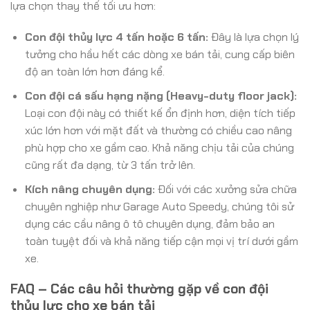
lựa chọn thay thế tối ưu hơn:
Con đội thủy lực 4 tấn hoặc 6 tấn:
Đây là lựa chọn lý
tưởng cho hầu hết các dòng xe bán tải, cung cấp biên
độ an toàn lớn hơn đáng kể.
Con đội cá sấu hạng nặng (Heavy-duty floor jack):
Loại con đội này có thiết kế ổn định hơn, diện tích tiếp
xúc lớn hơn với mặt đất và thường có chiều cao nâng
phù hợp cho xe gầm cao. Khả năng chịu tải của chúng
cũng rất đa dạng, từ 3 tấn trở lên.
Kích nâng chuyên dụng:
Đối với các xưởng sửa chữa
chuyên nghiệp như Garage Auto Speedy, chúng tôi sử
dụng các cầu nâng ô tô chuyên dụng, đảm bảo an
toàn tuyệt đối và khả năng tiếp cận mọi vị trí dưới gầm
xe.
FAQ – Các câu hỏi thường gặp về con đội
thủy lực cho xe bán tải