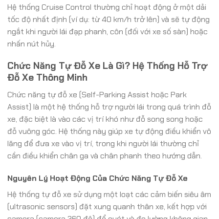
Hệ thống Cruise Control thường chỉ hoạt động ở một dải
tốc độ nhất định (ví dụ: từ 40 km/h trở lên) và sẽ tự động
ngắt khi người lái đạp phanh, côn (đối với xe số sàn) hoặc
nhấn nút hủy.
Chức Năng Tự Đỗ Xe Là Gì? Hệ Thống Hỗ Trợ
Đỗ Xe Thông Minh
Chức năng tự đỗ xe (Self-Parking Assist hoặc Park
Assist) là một hệ thống hỗ trợ người lái trong quá trình đỗ
xe, đặc biệt là vào các vị trí khó như đỗ song song hoặc
đỗ vuông góc. Hệ thống này giúp xe tự động điều khiển vô
lăng để đưa xe vào vị trí, trong khi người lái thường chỉ
cần điều khiển chân ga và chân phanh theo hướng dẫn.
Nguyên Lý Hoạt Động Của Chức Năng Tự Đỗ Xe
Hệ thống tự đỗ xe sử dụng một loạt các cảm biến siêu âm
(ultrasonic sensors) đặt xung quanh thân xe, kết hợp với
camera (camera 360 độ) để quét và đo lường không gian