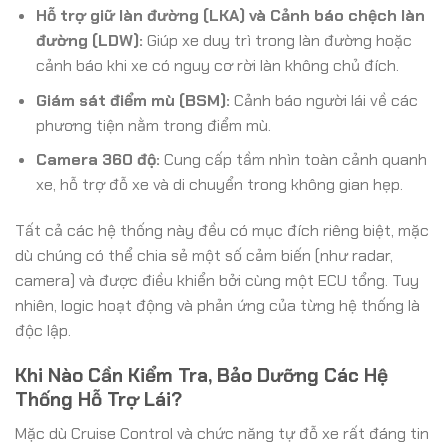
Hỗ trợ giữ làn đường (LKA) và Cảnh báo chệch làn
đường (LDW):
Giúp xe duy trì trong làn đường hoặc
cảnh báo khi xe có nguy cơ rời làn không chủ đích.
Giám sát điểm mù (BSM):
Cảnh báo người lái về các
phương tiện nằm trong điểm mù.
Camera 360 độ:
Cung cấp tầm nhìn toàn cảnh quanh
xe, hỗ trợ đỗ xe và di chuyển trong không gian hẹp.
Tất cả các hệ thống này đều có mục đích riêng biệt, mặc
dù chúng có thể chia sẻ một số cảm biến (như radar,
camera) và được điều khiển bởi cùng một ECU tổng. Tuy
nhiên, logic hoạt động và phản ứng của từng hệ thống là
độc lập.
Khi Nào Cần Kiểm Tra, Bảo Dưỡng Các Hệ
Thống Hỗ Trợ Lái?
Mặc dù Cruise Control và chức năng tự đỗ xe rất đáng tin