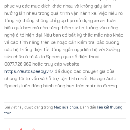
phục vụ các mục đích khác nhau và không gây ảnh
hưởng lẫn nhau trong quá trình vận hành xe. Việc hiểu rõ
từng hệ thống không chỉ giúp bạn sử dụng xe an toàn,
hiệu quả hơn mà còn tăng thêm sự tin tưởng vào công
nghệ ô tô hiện đại. Nếu bạn có bất kỳ thắc mắc nào khác
về các tính năng trên xe hoặc cần kiểm tra, bảo dưỡng
các hệ thống điện tử, đừng ngần ngại liên hệ với Xưởng
sửa chữa ô tô Auto Speedy qua số điện thoại
0877.726.969 hoặc truy cập website
https://autospeedy.vn/
để được các chuyên gia của
chúng tôi tư vấn và hỗ trợ tận tình nhất. Garage Auto
Speedy luôn đồng hành cùng bạn trên mọi nẻo đường.
Bài viết này được đăng trong
Mẹo sửa chữa
. Đánh dấu
liên kết thường
trực
.