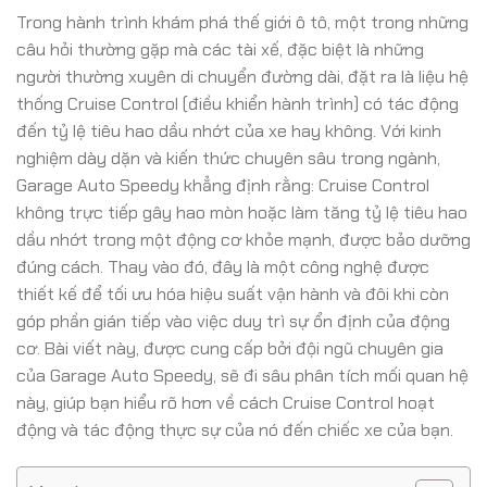
Trong hành trình khám phá thế giới ô tô, một trong những
câu hỏi thường gặp mà các tài xế, đặc biệt là những
người thường xuyên di chuyển đường dài, đặt ra là liệu hệ
thống Cruise Control (điều khiển hành trình) có tác động
đến tỷ lệ tiêu hao dầu nhớt của xe hay không. Với kinh
nghiệm dày dặn và kiến thức chuyên sâu trong ngành,
Garage Auto Speedy khẳng định rằng: Cruise Control
không trực tiếp gây hao mòn hoặc làm tăng tỷ lệ tiêu hao
dầu nhớt trong một động cơ khỏe mạnh, được bảo dưỡng
đúng cách. Thay vào đó, đây là một công nghệ được
thiết kế để tối ưu hóa hiệu suất vận hành và đôi khi còn
góp phần gián tiếp vào việc duy trì sự ổn định của động
cơ. Bài viết này, được cung cấp bởi đội ngũ chuyên gia
của Garage Auto Speedy, sẽ đi sâu phân tích mối quan hệ
này, giúp bạn hiểu rõ hơn về cách Cruise Control hoạt
động và tác động thực sự của nó đến chiếc xe của bạn.