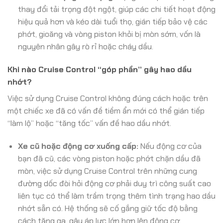
thay đổi tải trọng đột ngột, giúp các chi tiết hoạt động
hiệu quả hơn và kéo dài tuổi thọ, gián tiếp bảo vệ các
phớt, gioăng và vòng piston khỏi bị mòn sớm, vốn là
nguyên nhân gây rò rỉ hoặc cháy dầu.
Khi nào Cruise Control “góp phần” gây hao dầu
nhớt?
Việc sử dụng Cruise Control không đúng cách hoặc trên
một chiếc xe đã có vấn đề tiềm ẩn mới có thể gián tiếp
“làm lộ” hoặc “tăng tốc” vấn đề hao dầu nhớt.
Xe cũ hoặc động cơ xuống cấp:
Nếu động cơ của
bạn đã cũ, các vòng piston hoặc phớt chặn dầu đã
mòn, việc sử dụng Cruise Control trên những cung
đường dốc đòi hỏi động cơ phải duy trì công suất cao
liên tục có thể làm trầm trọng thêm tình trạng hao dầu
nhớt sẵn có. Hệ thống sẽ cố gắng giữ tốc độ bằng
cách tăng ga, gây áp lực lớn hơn lên động cơ.