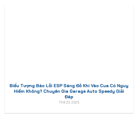
Biểu Tượng Báo Lỗi ESP Sáng Đỏ Khi Vào Cua Có Nguy
Hiểm Không? Chuyên Gia Garage Auto Speedy Giải
Đáp
Th9 23, 2025