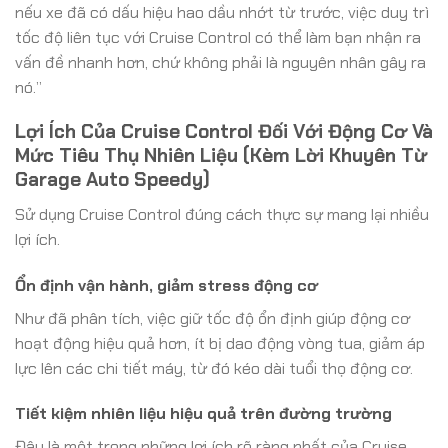
nếu xe đã có dấu hiệu hao dầu nhớt từ trước, việc duy trì
tốc độ liên tục với Cruise Control có thể làm bạn nhận ra
vấn đề nhanh hơn, chứ không phải là nguyên nhân gây ra
nó.”
Lợi Ích Của Cruise Control Đối Với Động Cơ Và
Mức Tiêu Thụ Nhiên Liệu (Kèm Lời Khuyên Từ
Garage Auto Speedy)
Sử dụng Cruise Control đúng cách thực sự mang lại nhiều
lợi ích.
Ổn định vận hành, giảm stress động cơ
Như đã phân tích, việc giữ tốc độ ổn định giúp động cơ
hoạt động hiệu quả hơn, ít bị dao động vòng tua, giảm áp
lực lên các chi tiết máy, từ đó kéo dài tuổi thọ động cơ.
Tiết kiệm nhiên liệu hiệu quả trên đường trường
Đây là một trong những lợi ích rõ ràng nhất của Cruise