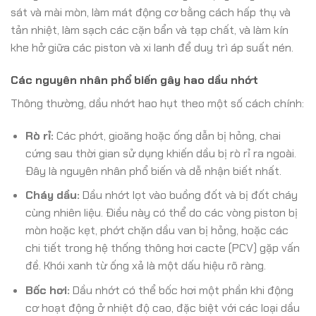
sát và mài mòn, làm mát động cơ bằng cách hấp thụ và
tản nhiệt, làm sạch các cặn bẩn và tạp chất, và làm kín
khe hở giữa các piston và xi lanh để duy trì áp suất nén.
Các nguyên nhân phổ biến gây hao dầu nhớt
Thông thường, dầu nhớt hao hụt theo một số cách chính:
Rò rỉ:
Các phớt, gioăng hoặc ống dẫn bị hỏng, chai
cứng sau thời gian sử dụng khiến dầu bị rò rỉ ra ngoài.
Đây là nguyên nhân phổ biến và dễ nhận biết nhất.
Cháy dầu:
Dầu nhớt lọt vào buồng đốt và bị đốt cháy
cùng nhiên liệu. Điều này có thể do các vòng piston bị
mòn hoặc kẹt, phớt chặn dầu van bị hỏng, hoặc các
chi tiết trong hệ thống thông hơi cacte (PCV) gặp vấn
đề. Khói xanh từ ống xả là một dấu hiệu rõ ràng.
Bốc hơi:
Dầu nhớt có thể bốc hơi một phần khi động
cơ hoạt động ở nhiệt độ cao, đặc biệt với các loại dầu