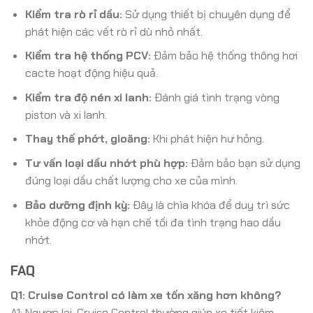
Kiểm tra rò rỉ dầu:
Sử dụng thiết bị chuyên dụng để
phát hiện các vết rò rỉ dù nhỏ nhất.
Kiểm tra hệ thống PCV:
Đảm bảo hệ thống thông hơi
cacte hoạt động hiệu quả.
Kiểm tra độ nén xi lanh:
Đánh giá tình trạng vòng
piston và xi lanh.
Thay thế phớt, gioăng:
Khi phát hiện hư hỏng.
Tư vấn loại dầu nhớt phù hợp:
Đảm bảo bạn sử dụng
đúng loại dầu chất lượng cho xe của mình.
Bảo dưỡng định kỳ:
Đây là chìa khóa để duy trì sức
khỏe động cơ và hạn chế tối đa tình trạng hao dầu
nhớt.
FAQ
Q1: Cruise Control có làm xe tốn xăng hơn không?
A1: Ngược lại, Cruise Control thường giúp xe tiết kiệm