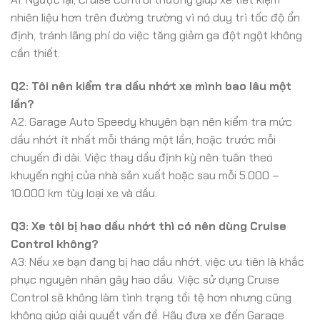
nhiên liệu hơn trên đường trường vì nó duy trì tốc độ ổn
định, tránh lãng phí do việc tăng giảm ga đột ngột không
cần thiết.
Q2: Tôi nên kiểm tra dầu nhớt xe mình bao lâu một
lần?
A2: Garage Auto Speedy khuyên bạn nên kiểm tra mức
dầu nhớt ít nhất mỗi tháng một lần, hoặc trước mỗi
chuyến đi dài. Việc thay dầu định kỳ nên tuân theo
khuyến nghị của nhà sản xuất hoặc sau mỗi 5.000 –
10.000 km tùy loại xe và dầu.
Q3: Xe tôi bị hao dầu nhớt thì có nên dùng Cruise
Control không?
A3: Nếu xe bạn đang bị hao dầu nhớt, việc ưu tiên là khắc
phục nguyên nhân gây hao dầu. Việc sử dụng Cruise
Control sẽ không làm tình trạng tồi tệ hơn nhưng cũng
không giúp giải quyết vấn đề. Hãy đưa xe đến Garage