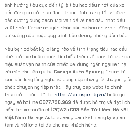
ảnh hưởng tiêu cực đến tỷ lệ tiêu hao dầu nhớt của xe
nếu động cơ của bạn đang trong tình trạng tốt và được
bảo dưỡng đúng cách. Mọi vấn đề về hao dầu nhớt đều
xuất phát từ các nguyên nhân sâu xa hơn như rò rỉ, động
cơ xuống cấp hoặc quy trình bảo dưỡng không đảm bảo.
Nếu bạn có bất kỳ lo lắng nào về tình trạng tiêu hao dầu
nhớt của xe hoặc muốn tìm hiểu thêm về cách tối ưu hóa
hiệu suất vận hành của chiếc xe, đừng ngần ngại liên hệ
với các chuyên gia tại
Garage Auto Speedy
. Chúng tôi
luôn sẵn lòng lắng nghe và cung cấp những lời khuyên, giải
pháp chuyên nghiệp nhất. Hãy truy cập website chính
thức của chúng tôi tại
https://autospeedy.vn/
hoặc gọi
ngay số hotline
0877.726.969
để được hỗ trợ và đặt lịch
kiểm tra xe tại địa chỉ
2QW3+G93 Bắc Từ Liêm, Hà Nội,
Việt Nam
. Garage Auto Speedy cam kết mang lại sự an
tâm và hài lòng tối đa cho mọi khách hàng.