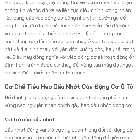
Khi được kích hoạt, hệ thống Cruise Control sẽ tiếp nhận
thông tin về tốc độ xe và liên tục điều chỉnh lượng nhiên
liệu cung cấp vào động cơ cũng như vị trí bướm ga để
duy trì tốc độ đó. Nó sử dụng các cảm biến tốc độ bánh
xe và một bộ điều khiển điện tử (ECU) để quản lý công
suất động cơ, đảm bảo xe luôn chạy ở vận tốc đã cài đặt,
bất kể địa hình thay đổi (lên dốc, xuống dốc) hay tải trọng
xe. Điều này đồng nghĩa với việc động cơ sẽ hoạt động ổn
định hơn, tránh được sự thay đổi vòng tua máy đột ngột
do việc điều khiển chân ga thủ công.
Cơ Chế Tiêu Hao Dầu Nhớt Của Động Cơ Ô Tô
Để đánh giá tác động của Cruise Control, cần phải nắm
vững các nguyên nhân chính gây hao dầu nhớt động cơ.
Vai trò của dầu nhớt
Dầu nhớt đóng vai trò cực kỳ quan trọng đối với động cơ,
bao gồm: bôi trơn các chi tiết chuyển động để giảm ma