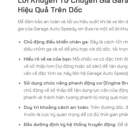
Lời Khuyên Từ Chuyên Gia Gara
Hiệu Quả Trên Dốc
Để đảm bảo an toàn và tối ưu hiệu suất khi lái xe lên 
gia của Garage Auto Speedy xin đưa ra một số lời khu
Chủ động điều khiển chân ga:
Đây là cách tốt nh
điều chỉnh ga và số để phù hợp với độ dốc, tải trọn
Hiểu rõ về xe của bạn:
Mỗi chiếc xe có đặc tính độ
về số thấp hơn (tự động hoặc số sàn) để tận dụng
vấn về đặc tính xe, hãy liên hệ Garage Auto Speed
Sử dụng chức năng phanh động cơ (Engine Bra
chủ động về số thấp để tận dụng lực cản của động 
phanh và tránh hiện tượng phanh bị nóng quá mức
Duy trì khoảng cách an toàn:
Trên đường dốc, đặ
trước là cực kỳ quan trọng để có đủ thời gian phả
Bảo dưỡng định kỳ hệ thống truyền động:
Để độ