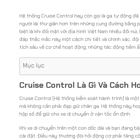
Hệ thống Cruise Control hay còn gọi là ga tự động đã
người lái thư giãn hơn trên những cung đường bằng ph
biệt là khi đối mặt với địa hình Việt Nam nhiều đồi núi,
đáp thắc mắc này một cách chi tiết và chính xác, độ
tích sâu về cơ chế hoạt động, những tác động tiềm ẩn
Mục lục
Cruise Control Là Gì Và Cách 
Cruise Control (Hệ thống kiểm soát hành trình) là một
mà không cần phải đạp giữ chân ga. Hệ thống này hoạ
hộp số để giữ cho xe di chuyển ở vận tốc ổn định.
Khi xe di chuyển trên một con dốc dài và bạn đang bậ
cài đặt. Điều này thường đòi hỏi động cơ phải tăng c