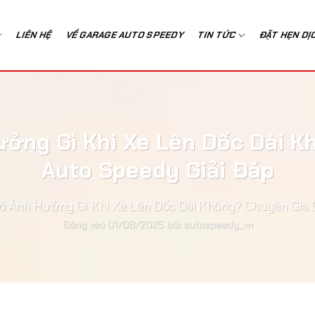
LIÊN HỆ
VỀ GARAGE AUTO SPEEDY
TIN TỨC
ĐẶT HẸN DỊ
ưởng Gì Khi Xe Lên Dốc Dài 
Auto Speedy Giải Đáp
Có Ảnh Hưởng Gì Khi Xe Lên Dốc Dài Không? Chuyên Gia 
Đăng vào
01/08/2025
bởi
autospeedy_vn