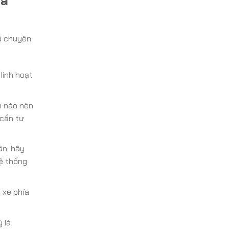
Và
gũ chuyên
linh hoạt
i nào nên
 cần tư
ân, hãy
hệ thống
 xe phía
 là