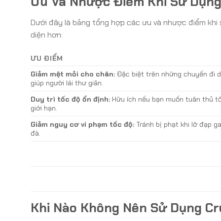
Ưu Và Nhược Điểm Khi Sử Dụng 
Dưới đây là bảng tổng hợp các ưu và nhược điểm khi s
diện hơn:
ƯU ĐIỂM
Giảm mệt mỏi cho chân:
Đặc biệt trên những chuyến đi d
giúp người lái thư giãn.
Duy trì tốc độ ổn định:
Hữu ích nếu bạn muốn tuân thủ t
giới hạn.
Giảm nguy cơ vi phạm tốc độ:
Tránh bị phạt khi lỡ đạp g
đà.
Khi Nào Không Nên Sử Dụng Cru