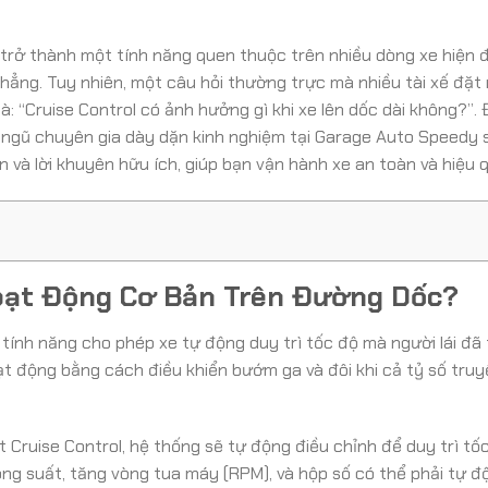
 trở thành một tính năng quen thuộc trên nhiều dòng xe hiện đạ
ẳng. Tuy nhiên, một câu hỏi thường trực mà nhiều tài xế đặt 
 là: “Cruise Control có ảnh hưởng gì khi xe lên dốc dài không?”. 
i ngũ chuyên gia dày dặn kinh nghiệm tại Garage Auto Speedy 
 và lời khuyên hữu ích, giúp bạn vận hành xe an toàn và hiệu 
Hoạt Động Cơ Bản Trên Đường Dốc?
 tính năng cho phép xe tự động duy trì tốc độ mà người lái đã t
t động bằng cách điều khiển bướm ga và đôi khi cả tỷ số tru
t Cruise Control, hệ thống sẽ tự động điều chỉnh để duy trì tố
ông suất, tăng vòng tua máy (RPM), và hộp số có thể phải tự đ