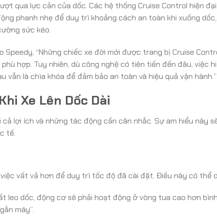
ợt qua lực cản của dốc. Các hệ thống Cruise Control hiện đại,
 động phanh nhẹ để duy trì khoảng cách an toàn khi xuống dốc
 cường sức kéo.
o Speedy, “Những chiếc xe đời mới được trang bị Cruise Contr
phù hợp. Tuy nhiên, dù công nghệ có tiên tiến đến đâu, việc hi
au vẫn là chìa khóa để đảm bảo an toàn và hiệu quả vận hành.”
Khi Xe Lên Dốc Dài
ại cả lợi ích và những tác động cần cân nhắc. Sự am hiểu này s
c tế.
 việc vất vả hơn để duy trì tốc độ đã cài đặt. Điều này có thể 
t leo dốc, động cơ sẽ phải hoạt động ở vòng tua cao hơn bìn
“gằn máy”.