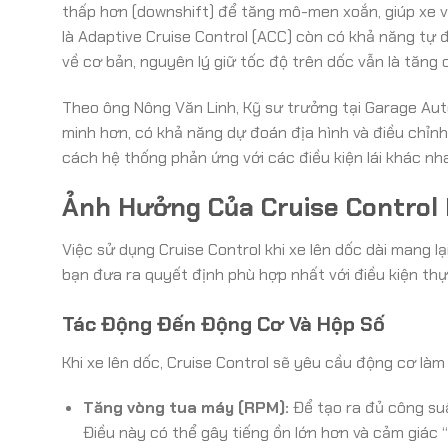
thấp hơn (downshift) để tăng mô-men xoắn, giúp xe vư
là Adaptive Cruise Control (ACC) còn có khả năng tự
về cơ bản, nguyên lý giữ tốc độ trên dốc vẫn là tăng
Theo ông Nông Văn Linh, Kỹ sư trưởng tại Garage Aut
minh hơn, có khả năng dự đoán địa hình và điều chỉnh 
cách hệ thống phản ứng với các điều kiện lái khác nh
Ảnh Hưởng Của Cruise Control 
Việc sử dụng Cruise Control khi xe lên dốc dài mang l
bạn đưa ra quyết định phù hợp nhất với điều kiện thự
Tác Động Đến Động Cơ Và Hộp Số
Khi xe lên dốc, Cruise Control sẽ yêu cầu động cơ làm
Tăng vòng tua máy (RPM):
Để tạo ra đủ công suấ
Điều này có thể gây tiếng ồn lớn hơn và cảm giác 