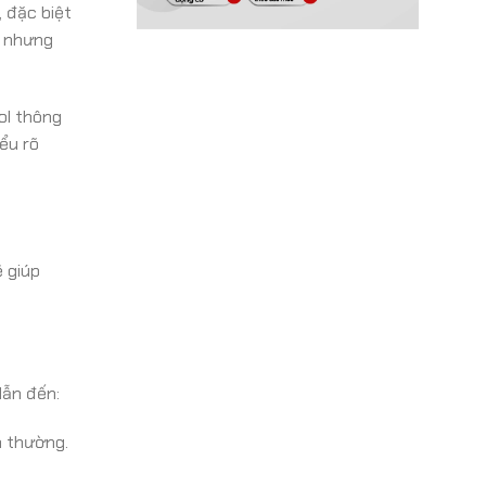
 đặc biệt
, nhưng
ol thông
ểu rõ
ẽ giúp
dẫn đến:
h thường.