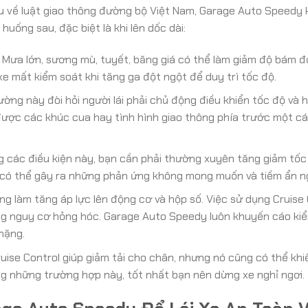
âu về luật giao thông đường bộ Việt Nam, Garage Auto Speedy
uống sau, đặc biệt là khi lên dốc dài:
Mưa lớn, sương mù, tuyết, băng giá có thể làm giảm độ bám đ
xe mất kiểm soát khi tăng ga đột ngột để duy trì tốc độ.
ng này đòi hỏi người lái phải chủ động điều khiển tốc độ và h
 được các khúc cua hay tình hình giao thông phía trước một cá
 các điều kiện này, bạn cần phải thường xuyên tăng giảm tốc
l có thể gây ra những phản ứng không mong muốn và tiềm ẩn n
ng làm tăng áp lực lên động cơ và hộp số. Việc sử dụng Cruise 
ng nguy cơ hỏng hóc. Garage Auto Speedy luôn khuyến cáo kiể
nặng.
ise Control giúp giảm tải cho chân, nhưng nó cũng có thể khi
ng những trường hợp này, tốt nhất bạn nên dừng xe nghỉ ngơi.