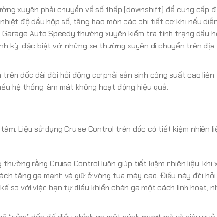
ường xuyên phải chuyển về số thấp (downshift) để cung cấp 
nhiệt độ dầu hộp số, tăng hao mòn các chi tiết cơ khí nếu diễn
ại Garage Auto Speedy thường xuyên kiểm tra tình trạng dầu h
ịnh kỳ, đặc biệt với những xe thường xuyên di chuyển trên địa 
 trên dốc dài đòi hỏi động cơ phải sản sinh công suất cao liên 
 nếu hệ thống làm mát không hoạt động hiệu quả.
âm. Liệu sử dụng Cruise Control trên dốc có tiết kiệm nhiên l
 thường rằng Cruise Control luôn giúp tiết kiệm nhiên liệu, khi 
cách tăng ga mạnh và giữ ở vòng tua máy cao. Điều này đòi hỏi
ể so với việc bạn tự điều khiển chân ga một cách linh hoạt, n
 sẽ “cảm” dốc để điều chỉnh ga một cách mượt mà và hiệu quả