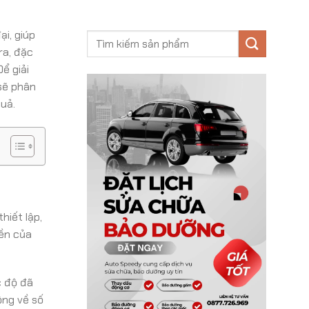
i, giúp
ra, đặc
Để giải
sẽ phân
quả.
hiết lập,
yền của
c độ đã
ộng về số