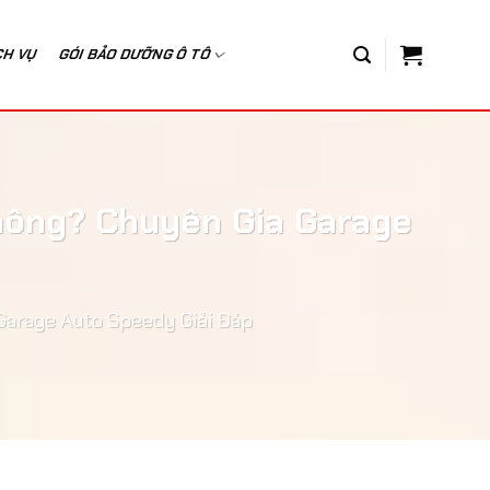
CH VỤ
GÓI BẢO DƯỠNG Ô TÔ
Không? Chuyên Gia Garage
Garage Auto Speedy Giải Đáp