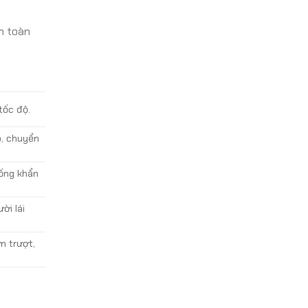
n toàn
tốc độ.
, chuyển
ống khẩn
ời lái
n trượt,