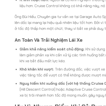
liệu hơn. Cruise Control không có khả năng này, nó 
Ông Bùi Hiếu, Chuyên gia tư vấn xe tại Garage Auto Sp
lên dốc lại mang lại hiệu quả nhiên liệu tốt hơn. Bởi v
ở tốc độ thấp hơn một chút, thay vì bắt xe phải duy 
An Toàn Và Trải Nghiệm Lái Xe
Giảm khả năng kiểm soát chủ động:
Khi sử dụng 
làm giảm phản xạ khi cần xử lý các tình huống bấ
khi xe bắt đầu mất lực kéo.
Khó khăn khi vượt:
Trên đường dốc, việc vượt xe k
việc tăng tốc để vượt có thể không được mượt mà n
Nguy hiểm khi xuống dốc (với hệ thống Cruise 
(Hill Descent Control) hoặc Adaptive Cruise Contro
xe bị trôi nhanh hơn tốc độ mong muốn, gây nguy 