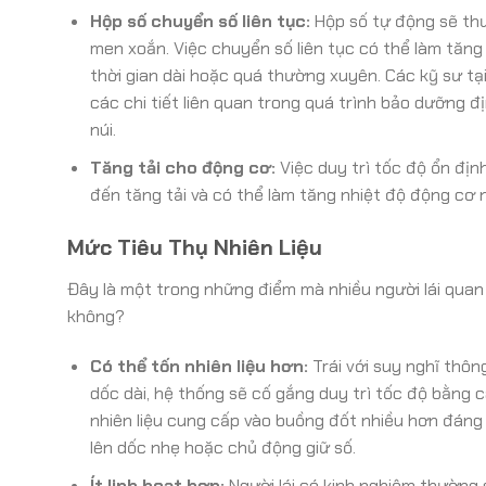
Hộp số chuyển số liên tục:
Hộp số tự động sẽ th
men xoắn. Việc chuyển số liên tục có thể làm tăng 
thời gian dài hoặc quá thường xuyên. Các kỹ sư t
các chi tiết liên quan trong quá trình bảo dưỡng đ
núi.
Tăng tải cho động cơ:
Việc duy trì tốc độ ổn định
đến tăng tải và có thể làm tăng nhiệt độ động cơ
Mức Tiêu Thụ Nhiên Liệu
Đây là một trong những điểm mà nhiều người lái quan t
không?
Có thể tốn nhiên liệu hơn:
Trái với suy nghĩ thông
dốc dài, hệ thống sẽ cố gắng duy trì tốc độ bằng 
nhiên liệu cung cấp vào buồng đốt nhiều hơn đáng k
lên dốc nhẹ hoặc chủ động giữ số.
Ít linh hoạt hơn:
Người lái có kinh nghiệm thường