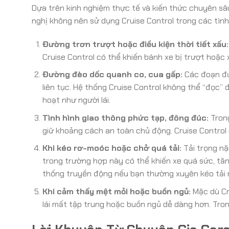
Dựa trên kinh nghiệm thực tế và kiến thức chuyên s
nghị không nên sử dụng Cruise Control trong các tình h
Đường trơn trượt hoặc điều kiện thời tiết xấu:
Cruise Control có thể khiến bánh xe bị trượt hoặc 
Đường đèo dốc quanh co, cua gấp:
Các đoạn đườ
liên tục. Hệ thống Cruise Control không thể “đọc”
hoạt như người lái.
Tình hình giao thông phức tạp, đông đúc:
Trong
giữ khoảng cách an toàn chủ động. Cruise Contro
Khi kéo rơ-moóc hoặc chở quá tải:
Tải trọng nặ
trong trường hợp này có thể khiến xe quá sức, tă
thống truyền động nếu bạn thường xuyên kéo tải 
Khi cảm thấy mệt mỏi hoặc buồn ngủ:
Mặc dù Cru
lái mất tập trung hoặc buồn ngủ dễ dàng hơn. Tro