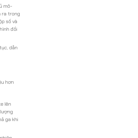
đủ mô-
 ra trong
ộp số và
hình đồi
tục, dẫn
iệu hơn
xe lên
 lượng
hả ga khi
 nhiên