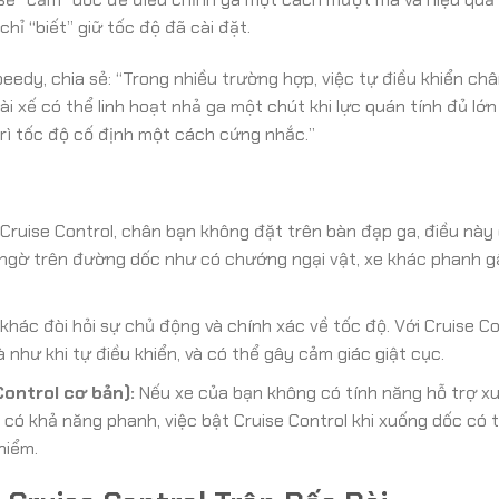
chỉ “biết” giữ tốc độ đã cài đặt.
eedy, chia sẻ: “Trong nhiều trường hợp, việc tự điều khiển châ
ì tài xế có thể linh hoạt nhả ga một chút khi lực quán tính đủ lớ
trì tốc độ cố định một cách cứng nhắc.”
Cruise Control, chân bạn không đặt trên bàn đạp ga, điều này
t ngờ trên đường dốc như có chướng ngại vật, xe khác phanh g
hác đòi hỏi sự chủ động và chính xác về tốc độ. Với Cruise Co
hư khi tự điều khiển, và có thể gây cảm giác giật cục.
Control cơ bản):
Nếu xe của bạn không có tính năng hỗ trợ x
l có khả năng phanh, việc bật Cruise Control khi xuống dốc có 
hiểm.