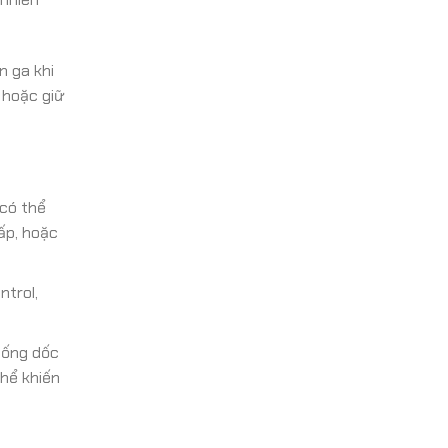
n ga khi
n hoặc giữ
 có thể
ấp, hoặc
ntrol,
uống dốc
thể khiến