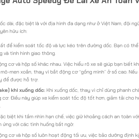
ge Auto Speedy Để Lái Xe An Toàn 
dốc dài, đặc biệt là với địa hình đa dạng như ở Việt Nam, đội n
yên hữu ích:
ất để kiểm soát tốc độ và lực kéo trên đường dốc. Bạn có thể 
g và tình hình giao thông.
ng cơ và hộp số khác nhau. Việc hiểu rõ xe sẽ giúp bạn biết kh
 mô-men xoắn, thay vì bắt động cơ “gồng mình” ở số cao. Nếu
y để được hỗ trợ.
ke) khi xuống dốc:
Khi xuống dốc, thay vì chỉ dùng phanh ch
cơ. Điều này giúp xe kiểm soát tốc độ tốt hơn, giảm tải cho 
.
c biệt khi tầm nhìn hạn chế, việc giữ khoảng cách an toàn với
n ứng với các tình huống bất ngờ.
ng cơ và hộp số luôn hoạt động tối ưu, việc bảo dưỡng định kỳ