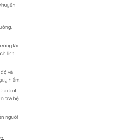
 khuyến
ường.
ướng lái
ch linh
 độ và
guy hiểm.
Control
m tra hệ
ến người