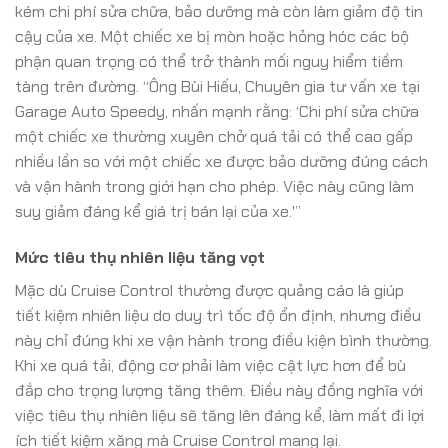
kém chi phí sửa chữa, bảo dưỡng mà còn làm giảm độ tin
cậy của xe. Một chiếc xe bị mòn hoặc hỏng hóc các bộ
phận quan trọng có thể trở thành mối nguy hiểm tiềm
tàng trên đường. “Ông Bùi Hiếu, Chuyên gia tư vấn xe tại
Garage Auto Speedy, nhấn mạnh rằng: ‘Chi phí sửa chữa
một chiếc xe thường xuyên chở quá tải có thể cao gấp
nhiều lần so với một chiếc xe được bảo dưỡng đúng cách
và vận hành trong giới hạn cho phép. Việc này cũng làm
suy giảm đáng kể giá trị bán lại của xe.'”
Mức tiêu thụ nhiên liệu tăng vọt
Mặc dù Cruise Control thường được quảng cáo là giúp
tiết kiệm nhiên liệu do duy trì tốc độ ổn định, nhưng điều
này chỉ đúng khi xe vận hành trong điều kiện bình thường.
Khi xe quá tải, động cơ phải làm việc cật lực hơn để bù
đắp cho trọng lượng tăng thêm. Điều này đồng nghĩa với
việc tiêu thụ nhiên liệu sẽ tăng lên đáng kể, làm mất đi lợi
ích tiết kiệm xăng mà Cruise Control mang lại.