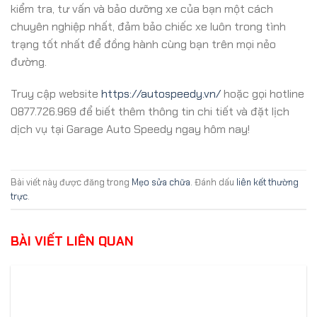
kiểm tra, tư vấn và bảo dưỡng xe của bạn một cách
chuyên nghiệp nhất, đảm bảo chiếc xe luôn trong tình
trạng tốt nhất để đồng hành cùng bạn trên mọi nẻo
đường.
Truy cập website
https://autospeedy.vn/
hoặc gọi hotline
0877.726.969 để biết thêm thông tin chi tiết và đặt lịch
dịch vụ tại Garage Auto Speedy ngay hôm nay!
Bài viết này được đăng trong
Mẹo sửa chữa
. Đánh dấu
liên kết thường
trực
.
BÀI VIẾT LIÊN QUAN