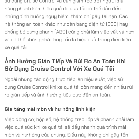
sử dụng Cruise Control và cần giảm tốc đột ngột, khả
năng phanh kém hiệu quả do quá tải có thể dẫn đến
những tình huống nguy hiểm, thậm chí gây tai nạn. Các
hệ thống an toàn khác như cân bằng điện tử (ESC) hay
chống bó cứng phanh (ABS) cũng phải làm việc vất vả hơn
và có thể không phát huy tối đa hiệu quả trong điều kiện
xe quá tải.
Ảnh Hưởng Gián Tiếp Và Rủi Ro An Toàn Khi
Sử Dụng Cruise Control Với Xe Quá Tải
Ngoài những tác động trực tiếp lên hiệu suất, việc sử
dụng Cruise Control khi xe quá tải còn mang đến nhiều rủi
ro gián tiếp và ảnh hưởng tiêu cực đến an toàn.
Gia tăng mài mòn và hư hỏng linh kiện
Việc động cơ, hộp số, hệ thống treo, lốp và phanh phải làm
việc quá sức khi xe quá tải sẽ đẩy nhanh quá trình mài
mòn và hư hỏng của chúng. Điều này không chỉ gây tốn