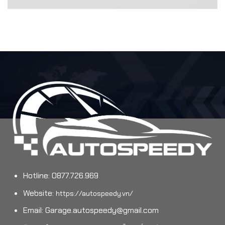
Hotline: 0877.726.969
Website:
https://autospeedy.vn/
Email:
Garage.autospeedy@gmail.com