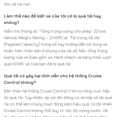
hóc và tai nạn.
Làm thế nào để biết xe của tôi có bị quá tải hay
không?
Kiểm tra thông số “Tổng trọng lượng cho phép” (Gross
Vehicle Weight Rating – GVWR) và “Tải trọng tối đa”
(Payload Capacity) trong sổ tay hướng dẫn sử dụng xe
hoặc trên nhãn dán ở khung cửa tài xế. Nếu tổng trọng
lượng của xe (bao gồm xe, hành khách và hàng hóa) vượt
quá GVWR, xe của bạn đã bị quá tải.
Quá tải có gây hại vĩnh viễn cho hệ thống Cruise
Control không?
Bản thân hệ thống Cruise Control ít khi bị hỏng trực tiếp
do quá tải. Tuy nhiên, áp lực lên động cơ và hộp số do quá
tải có thể làm chúng hoạt động kém hiệu quả, từ đó khiến
Cruise Control không thể duy trì tốc độ mong muốn. Về