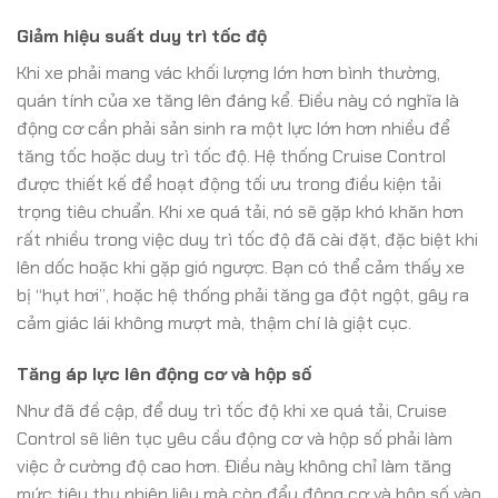
Giảm hiệu suất duy trì tốc độ
Khi xe phải mang vác khối lượng lớn hơn bình thường,
quán tính của xe tăng lên đáng kể. Điều này có nghĩa là
động cơ cần phải sản sinh ra một lực lớn hơn nhiều để
tăng tốc hoặc duy trì tốc độ. Hệ thống Cruise Control
được thiết kế để hoạt động tối ưu trong điều kiện tải
trọng tiêu chuẩn. Khi xe quá tải, nó sẽ gặp khó khăn hơn
rất nhiều trong việc duy trì tốc độ đã cài đặt, đặc biệt khi
lên dốc hoặc khi gặp gió ngược. Bạn có thể cảm thấy xe
bị “hụt hơi”, hoặc hệ thống phải tăng ga đột ngột, gây ra
cảm giác lái không mượt mà, thậm chí là giật cục.
Tăng áp lực lên động cơ và hộp số
Như đã đề cập, để duy trì tốc độ khi xe quá tải, Cruise
Control sẽ liên tục yêu cầu động cơ và hộp số phải làm
việc ở cường độ cao hơn. Điều này không chỉ làm tăng
mức tiêu thụ nhiên liệu mà còn đẩy động cơ và hộp số vào