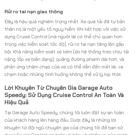
Rủi ro tai nạn giao thông
Đây là hậu quả nghiêm trọng nhất. Xe quá tải đã tự bản
thân nó là một yếu tố nguy hiểm. Khi kết hợp với việc sử
dụng Cruise Control (mà người lái có thể chủ quan hơn
trong việc kiểm soát tốc độ), rủi ro tai nạn tăng lên gấp
bội. Khả năng kiểm soát xe kém (do hệ thống treo chịu tải
nặng, lốp xe biến dạng), quãng đường phanh dài hơn, và
phản ứng chậm chạp của xe có thể dẫn đến mất lái, va
chạm hoặc những tình huống không thể xử lý kịp thời.
Lời Khuyên Từ Chuyên Gia Garage Auto
Speedy: Sử Dụng Cruise Control An Toàn Và
Hiệu Quả
Tại Garage Auto Speedy, chúng tôi luôn đặt sự an toàn
của khách hàng lên hàng đầu. Dưới đây là những lời
khuyên từ đội ngũ chuyên gia của chúng tôi để bạn sử