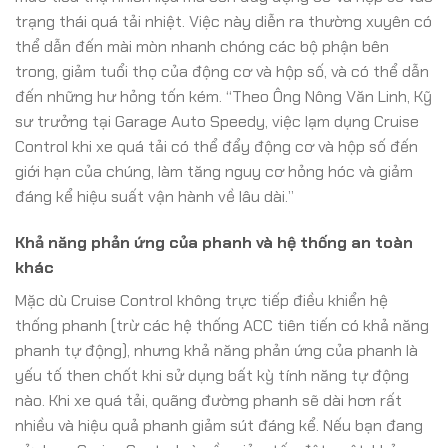
trạng thái quá tải nhiệt. Việc này diễn ra thường xuyên có
thể dẫn đến mài mòn nhanh chóng các bộ phận bên
trong, giảm tuổi thọ của động cơ và hộp số, và có thể dẫn
đến những hư hỏng tốn kém. “Theo Ông Nông Văn Linh, Kỹ
sư trưởng tại Garage Auto Speedy, việc lạm dụng Cruise
Control khi xe quá tải có thể đẩy động cơ và hộp số đến
giới hạn của chúng, làm tăng nguy cơ hỏng hóc và giảm
đáng kể hiệu suất vận hành về lâu dài.”
Khả năng phản ứng của phanh và hệ thống an toàn
khác
Mặc dù Cruise Control không trực tiếp điều khiển hệ
thống phanh (trừ các hệ thống ACC tiên tiến có khả năng
phanh tự động), nhưng khả năng phản ứng của phanh là
yếu tố then chốt khi sử dụng bất kỳ tính năng tự động
nào. Khi xe quá tải, quãng đường phanh sẽ dài hơn rất
nhiều và hiệu quả phanh giảm sút đáng kể. Nếu bạn đang