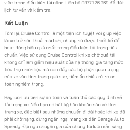
việc trong điều kiện tải nặng. Liên hệ 0877.726.969 để đặt
lịch tư vấn và kiểm tra.
Kết Luận
Tóm lại, Cruise Control là một tiện ích tuyệt vời giúp việc
lái xe trở nên thoải mái hơn, nhưng nó được thiết kế để
hoạt động hiệu quả nhất trong điều kiện tải trọng tiêu
chuẩn. Việc sử dụng Cruise Control khi xe chở quá tải
không chỉ làm giảm hiệu suất của hệ thống, gia tăng mức
tiêu thụ nhiên liệu mà còn đẩy các bộ phận quan trọng
của xe vào tình trạng quá sức, tiềm ẩn nhiều rủi ro an
toàn nghiêm trọng.
Hãy luôn ưu tiên sự an toàn và tuân thủ các quy định về
tải trọng xe. Nếu bạn có bất kỳ băn khoăn nào về tình
trạng xe, đặc biệt sau những chuyến đi dài hoặc khi xe đã
phải chở nặng, đừng ngần ngại mang xe đến Garage Auto
Speedy. Đội ngũ chuyên gia của chúng tôi luôn sẵn sàng