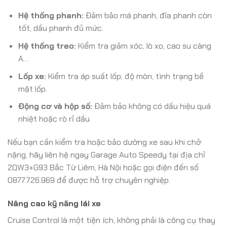
Hệ thống phanh:
Đảm bảo má phanh, đĩa phanh còn
tốt, dầu phanh đủ mức.
Hệ thống treo:
Kiểm tra giảm xóc, lò xo, cao su càng
A…
Lốp xe:
Kiểm tra áp suất lốp, độ mòn, tình trạng bề
mặt lốp.
Động cơ và hộp số:
Đảm bảo không có dấu hiệu quá
nhiệt hoặc rò rỉ dầu.
Nếu bạn cần kiểm tra hoặc bảo dưỡng xe sau khi chở
nặng, hãy liên hệ ngay Garage Auto Speedy tại địa chỉ
2QW3+G93 Bắc Từ Liêm, Hà Nội hoặc gọi điện đến số
0877.726.969 để được hỗ trợ chuyên nghiệp.
Nâng cao kỹ năng lái xe
Cruise Control là một tiện ích, không phải là công cụ thay