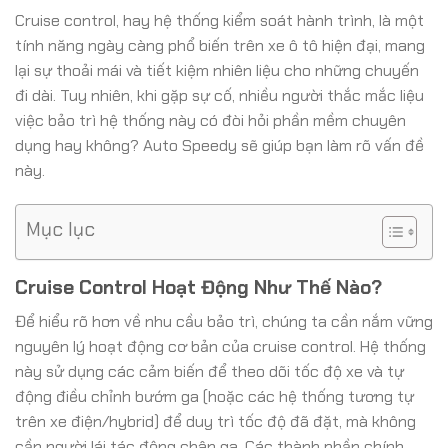
Cruise control, hay hệ thống kiểm soát hành trình, là một
tính năng ngày càng phổ biến trên xe ô tô hiện đại, mang
lại sự thoải mái và tiết kiệm nhiên liệu cho những chuyến
đi dài. Tuy nhiên, khi gặp sự cố, nhiều người thắc mắc liệu
việc bảo trì hệ thống này có đòi hỏi phần mềm chuyên
dụng hay không? Auto Speedy sẽ giúp bạn làm rõ vấn đề
này.
Mục lục
Cruise Control Hoạt Động Như Thế Nào?
Để hiểu rõ hơn về nhu cầu bảo trì, chúng ta cần nắm vững
nguyên lý hoạt động cơ bản của cruise control. Hệ thống
này sử dụng các cảm biến để theo dõi tốc độ xe và tự
động điều chỉnh bướm ga (hoặc các hệ thống tương tự
trên xe điện/hybrid) để duy trì tốc độ đã đặt, mà không
cần người lái tác động chân ga. Các thành phần chính