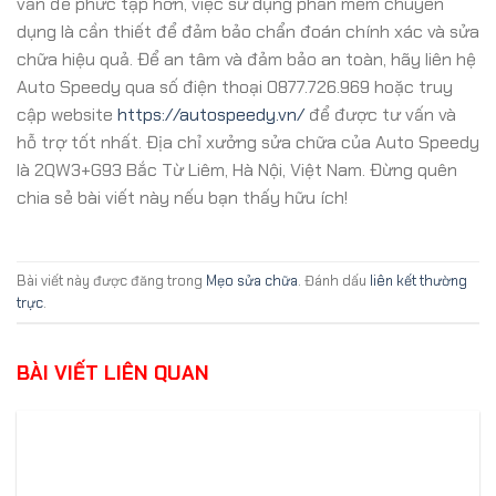
vấn đề phức tạp hơn, việc sử dụng phần mềm chuyên
dụng là cần thiết để đảm bảo chẩn đoán chính xác và sửa
chữa hiệu quả. Để an tâm và đảm bảo an toàn, hãy liên hệ
Auto Speedy qua số điện thoại 0877.726.969 hoặc truy
cập website
https://autospeedy.vn/
để được tư vấn và
hỗ trợ tốt nhất. Địa chỉ xưởng sửa chữa của Auto Speedy
là 2QW3+G93 Bắc Từ Liêm, Hà Nội, Việt Nam. Đừng quên
chia sẻ bài viết này nếu bạn thấy hữu ích!
Bài viết này được đăng trong
Mẹo sửa chữa
. Đánh dấu
liên kết thường
trực
.
BÀI VIẾT LIÊN QUAN