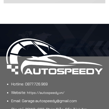
Hotline: 0877.726.969
Website:
https://autospeedy.vn/
Email:
Garage.autospeedy@gmail.com