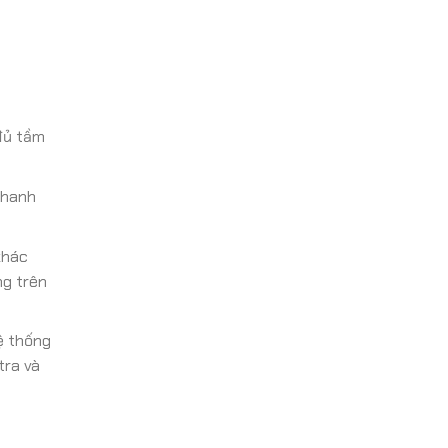
đủ tầm
phanh
khác
ng trên
ệ thống
tra và