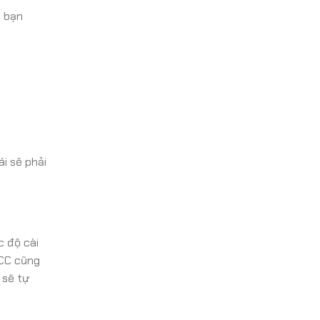
u bạn
ái sẽ phải
c độ cài
ACC cũng
 sẽ tự