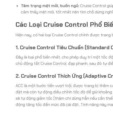
Tâm trạng mệt mỏi, buồn ngủ:
Cruise Control giú
cảm thấy mệt mỏi, tốt nhất nên tìm chỗ dừng nghỉ
Các Loại Cruise Control Phổ Bi
Hiện nay, có hai loại Cruise Control chính được trang b
1. Cruise Control Tiêu Chuẩn (Standard 
Đây là loại phổ biến nhất, cho phép duy trì một tốc độ
chủ động tắt Cruise Control, đạp phanh, sau đó tự điề
2. Cruise Control Thích Ứng (Adaptive C
ACC là một bước tiến vượt trội, được trang bị thêm c
đặt mà còn tự động điều chỉnh tốc độ để giữ khoảng 
sẽ tự động giảm tốc (thậm chí dừng hẳn nếu cần thiết 
động tăng tốc đến mức đã cài đặt. Tính năng này mang 