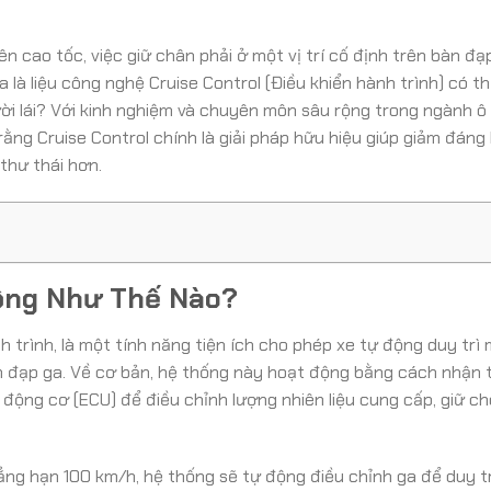
rên cao tốc, việc giữ chân phải ở một vị trí cố định trên bàn đạ
a là liệu công nghệ Cruise Control (Điều khiển hành trình) có th
ười lái? Với kinh nghiệm và chuyên môn sâu rộng trong ngành ô 
g Cruise Control chính là giải pháp hữu hiệu giúp giảm đáng 
 thư thái hơn.
Động Như Thế Nào?
h trình, là một tính năng tiện ích cho phép xe tự động duy trì
n đạp ga. Về cơ bản, hệ thống này hoạt động bằng cách nhận t
 động cơ (ECU) để điều chỉnh lượng nhiên liệu cung cấp, giữ ch
chẳng hạn 100 km/h, hệ thống sẽ tự động điều chỉnh ga để duy t