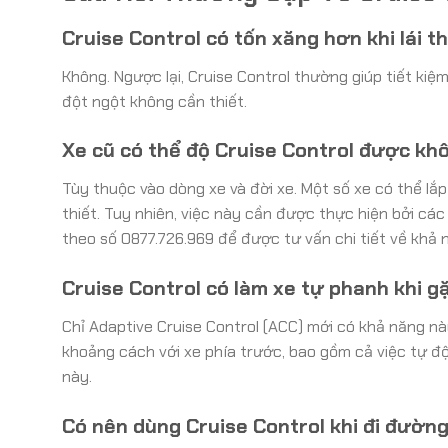
Cruise Control có tốn xăng hơn khi lái 
Không. Ngược lại, Cruise Control thường giúp tiết kiệm
đột ngột không cần thiết.
Xe cũ có thể độ Cruise Control được kh
Tùy thuộc vào dòng xe và đời xe. Một số xe có thể l
thiết. Tuy nhiên, việc này cần được thực hiện bởi cá
theo số 0877.726.969 để được tư vấn chi tiết về khả 
Cruise Control có làm xe tự phanh khi g
Chỉ Adaptive Cruise Control (ACC) mới có khả năng nà
khoảng cách với xe phía trước, bao gồm cả việc tự đ
này.
Có nên dùng Cruise Control khi đi đườn