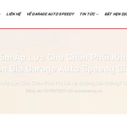
LIÊN HỆ
VỀ GARAGE AUTO SPEEDY
TIN TỨC
ĐẶT HẸN DỊ
iảm Áp Lực Cho Chân Phải Kh
n Gia Garage Auto Speedy Gi
ảm Áp Lực Cho Chân Phải Khi Lái Xe Đường Dài Không? C
Đăng vào
01/08/2025
bởi
autospeedy_vn