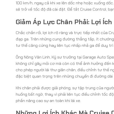
100 km/h, ngay cả khi xe lên dốc nhẹ hoặc xuống dốc.
sẽ trở về tốc độ đã cài đặt. Để tắt Cruise Control, 
Giảm Áp Lực Chân Phải: Lợi Ích
Chắc chắn rồi, lợi ích rõ ràng và trực tiếp nhất của C
đạp ga. Trên những cung đường thẳng tắp, ít chướng 
tư thế căng cứng hay liên tục nhấp nhả ga để duy tr
Ông Nông Văn Linh, Kỹ sư trưởng tại Garage Auto Speedy
không chỉ gây mỏi cơ mà còn có thể ảnh hưởng đến kh
cho phép người lái thư giãn chân, điều chỉnh tư thế n
đặc biệt quan trọng trên những chuyến đi đường dài t
Khi chân phải được giải phóng, sự tập trung của người
huống bất ngờ, thay vì phải liên tục điều chỉnh tốc 
phần nâng cao sự an toàn khi lái xe.
Những Lợi Ích Khác Mà Cruise 