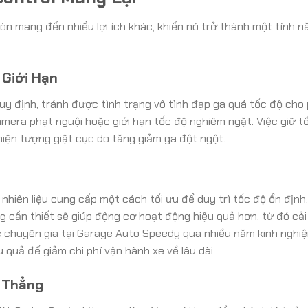
 còn mang đến nhiều lợi ích khác, khiến nó trở thành một tính 
 Giới Hạn
uy định, tránh được tình trạng vô tình đạp ga quá tốc độ cho
mera phạt nguội hoặc giới hạn tốc độ nghiêm ngặt. Việc giữ t
iện tượng giật cục do tăng giảm ga đột ngột.
 nhiên liệu cung cấp một cách tối ưu để duy trì tốc độ ổn định.
cần thiết sẽ giúp động cơ hoạt động hiệu quả hơn, từ đó cải
ác chuyên gia tại Garage Auto Speedy qua nhiều năm kinh nghi
quả để giảm chi phí vận hành xe về lâu dài.
 Thẳng