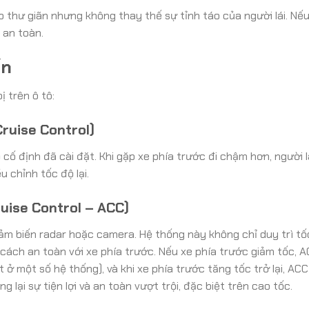
p thư giãn nhưng không thay thế sự tỉnh táo của người lái. Nế
 an toàn.
ến
ị trên ô tô:
Cruise Control)
 cố định đã cài đặt. Khi gặp xe phía trước đi chậm hơn, người l
u chỉnh tốc độ lại.
ruise Control – ACC)
ảm biến radar hoặc camera. Hệ thống này không chỉ duy trì tố
cách an toàn với xe phía trước. Nếu xe phía trước giảm tốc, 
ở một số hệ thống), và khi xe phía trước tăng tốc trở lại, ACC
lại sự tiện lợi và an toàn vượt trội, đặc biệt trên cao tốc.