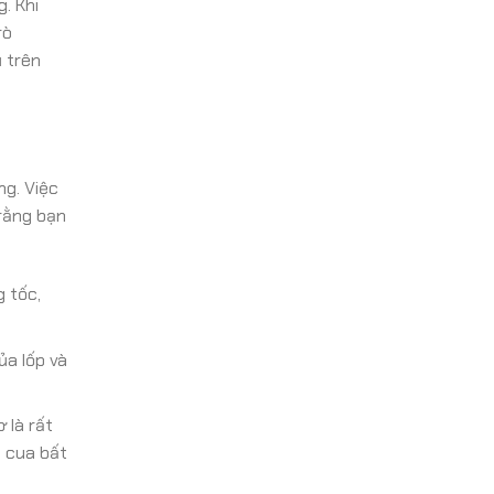
. Khi
rò
 trên
ng. Việc
 rằng bạn
 tốc,
ủa lốp và
 là rất
c cua bất