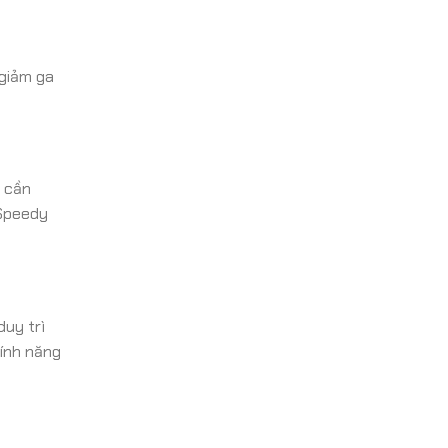
 giảm ga
n cần
 Speedy
duy trì
tính năng