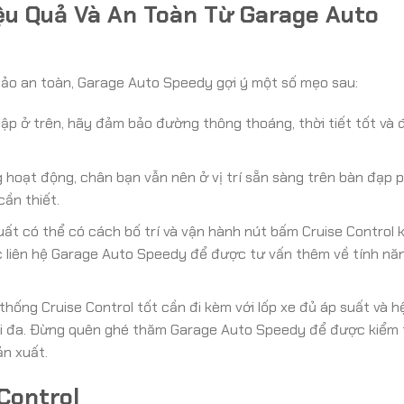
ệu Quả Và An Toàn Từ Garage Auto
 bảo an toàn, Garage Auto Speedy gợi ý một số mẹo sau:
p ở trên, hãy đảm bảo đường thông thoáng, thời tiết tốt và 
 hoạt động, chân bạn vẫn nên ở vị trí sẵn sàng trên bàn đạp 
cần thiết.
ất có thể có cách bố trí và vận hành nút bấm Cruise Control 
 liên hệ Garage Auto Speedy để được tư vấn thêm về tính nă
hống Cruise Control tốt cần đi kèm với lốp xe đủ áp suất và h
i đa. Đừng quên ghé thăm Garage Auto Speedy để được kiểm 
n xuất.
Control