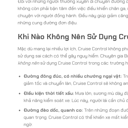
Đối với những người thường xuyên di chuyển đường dà
không còn phải bận tâm đến việc điều khiển chân ga, 
chuyện với người đồng hành. Điều này giúp giảm căn
những cung đường đơn điệu.
Khi Nào Không Nên Sử Dụng Cr
Mặc dù mang lại nhiều lợi ích, Cruise Control không p
sử dụng sai cách có thể gây nguy hiểm. Chuyên gia B
không nên
sử dụng Cruise Control trong các trường h
Đường đông đúc, có nhiều chướng ngại vật:
Tr
giảm tốc và chuyển làn, Cruise Control sẽ không a
Điều kiện thời tiết xấu:
Mưa lớn, sương mù dày đặ
khả năng kiểm soát xe. Lúc này, người lái cần chủ 
Đường đèo dốc, quanh co:
Trên những đoạn đường
quan trọng. Cruise Control có thể khiến xe mất ki
ngờ.