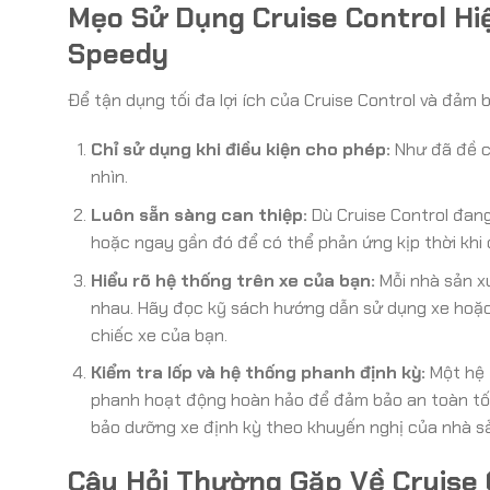
Mẹo Sử Dụng Cruise Control Hi
Speedy
Để tận dụng tối đa lợi ích của Cruise Control và đảm
Chỉ sử dụng khi điều kiện cho phép:
Như đã đề cậ
nhìn.
Luôn sẵn sàng can thiệp:
Dù Cruise Control đang
hoặc ngay gần đó để có thể phản ứng kịp thời khi 
Hiểu rõ hệ thống trên xe của bạn:
Mỗi nhà sản xu
nhau. Hãy đọc kỹ sách hướng dẫn sử dụng xe hoặc
chiếc xe của bạn.
Kiểm tra lốp và hệ thống phanh định kỳ:
Một hệ t
phanh hoạt động hoàn hảo để đảm bảo an toàn tố
bảo dưỡng xe định kỳ theo khuyến nghị của nhà sả
Câu Hỏi Thường Gặp Về Cruise 