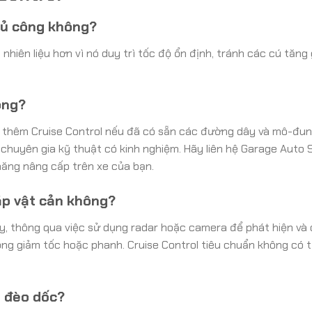
thủ công không?
 nhiên liệu hơn vì nó duy trì tốc độ ổn định, tránh các cú tăng
ông?
ắp thêm Cruise Control nếu đã có sẵn các đường dây và mô-đu
c chuyên gia kỹ thuật có kinh nghiệm. Hãy liên hệ Garage Auto
năng nâng cấp trên xe của bạn.
ặp vật cản không?
y, thông qua việc sử dụng radar hoặc camera để phát hiện và 
ộng giảm tốc hoặc phanh. Cruise Control tiêu chuẩn không có 
g đèo dốc?