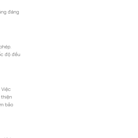
năng đáng
 phép.
ốc độ đều
 Việc
 thiện
ệm bảo