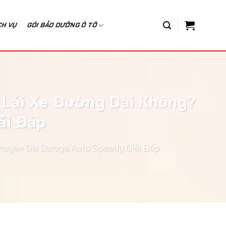
CH VỤ
GÓI BẢO DƯỠNG Ô TÔ
i Lái Xe Đường Dài Không?
ải Đáp
huyên Gia Garage Auto Speedy Giải Đáp