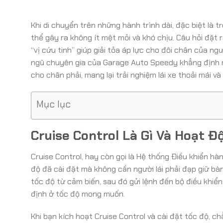
Khi di chuyển trên những hành trình dài, đặc biệt là t
thể gây ra không ít mệt mỏi và khó chịu. Câu hỏi đặt r
“vị cứu tinh” giúp giải tỏa áp lực cho đôi chân của ng
ngũ chuyên gia của Garage Auto Speedy khẳng định rằn
cho chân phải, mang lại trải nghiệm lái xe thoải mái và
Mục lục
Cruise Control Là Gì Và Hoạt 
Cruise Control, hay còn gọi là Hệ thống Điều khiển hàn
độ đã cài đặt mà không cần người lái phải đạp giữ bà
tốc độ từ cảm biến, sau đó gửi lệnh đến bộ điều khiển
định ở tốc độ mong muốn.
Khi bạn kích hoạt Cruise Control và cài đặt tốc độ, 