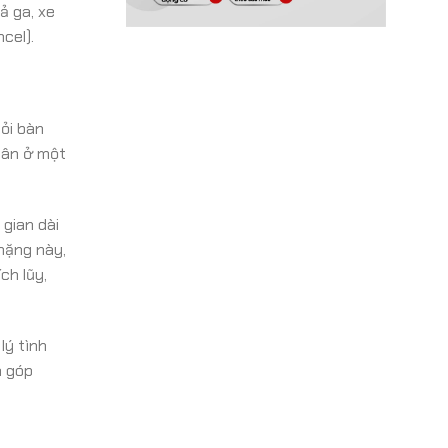
ả ga, xe
cel).
hỏi bàn
hân ở một
 gian dài
nặng này,
ch lũy,
lý tình
n góp