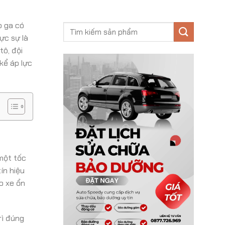
p ga có
ực sự là
tô, đội
kể áp lực
 một tốc
ín hiệu
o xe ổn
rì đúng