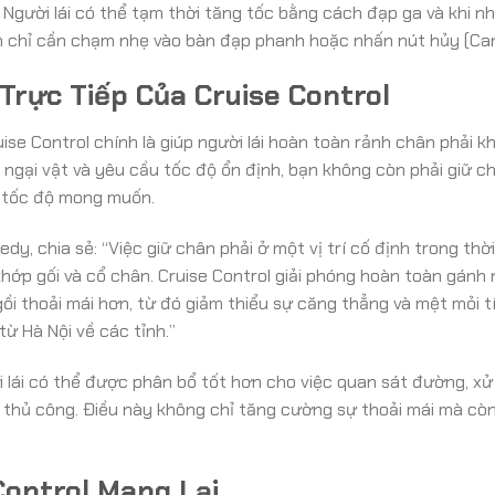
 Người lái có thể tạm thời tăng tốc bằng cách đạp ga và khi nh
bạn chỉ cần chạm nhẹ vào bàn đạp phanh hoặc nhấn nút hủy (Can
 Trực Tiếp Của Cruise Control
ruise Control chính là giúp người lái hoàn toàn rảnh chân phải k
ngại vật và yêu cầu tốc độ ổn định, bạn không còn phải giữ c
ì tốc độ mong muốn.
, chia sẻ: “Việc giữ chân phải ở một vị trí cố định trong thời
ớp gối và cổ chân. Cruise Control giải phóng hoàn toàn gánh 
gồi thoải mái hơn, từ đó giảm thiểu sự căng thẳng và mệt mỏi tí
ừ Hà Nội về các tỉnh.”
 lái có thể được phân bổ tốt hơn cho việc quan sát đường, xử 
độ thủ công. Điều này không chỉ tăng cường sự thoải mái mà cò
Control Mang Lại