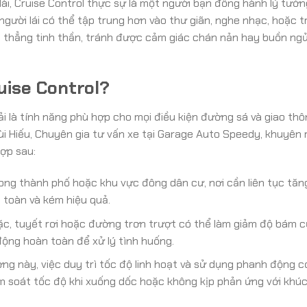
i, Cruise Control thực sự là một người bạn đồng hành lý tưởng
người lái có thể tập trung hơn vào thư giãn, nghe nhạc, hoặc t
g thẳng tinh thần, tránh được cảm giác chán nản hay buồn ngủ
uise Control?
hải là tính năng phù hợp cho mọi điều kiện đường sá và giao thô
ùi Hiếu, Chuyên gia tư vấn xe tại Garage Auto Speedy, khuyên
ợp sau:
ong thành phố hoặc khu vực đông dân cư, nơi cần liên tục tăng
n toàn và kém hiệu quả.
c, tuyết rơi hoặc đường trơn trượt có thể làm giảm độ bám c
động hoàn toàn để xử lý tình huống.
 này, việc duy trì tốc độ linh hoạt và sử dụng phanh động cơ
ểm soát tốc độ khi xuống dốc hoặc không kịp phản ứng với khú