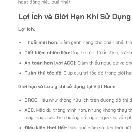
hoạt động hiệu quả nhất.
Lợi Ích và Giới Hạn Khi Sử Dụn
Lợi ích:
Thoải mái hơn:
Giảm gánh nặng cho chân phải tron
Tiết kiệm nhiên liệu:
Duy trì tốc độ ổn định, trán
An toàn hơn (với ACC):
Giảm thiểu nguy cơ va c
Tuân thủ tốc độ:
Giúp duy trì tốc độ trong giới h
Giới hạn và Lưu ý khi sử dụng tại Việt Nam:
CRCC:
Hầu như không hữu ích trên đường đô thị đ
ACC:
Mặc dù thông minh hơn, nhưng không thay thế 
máy, hoặc các tình huống bất ngờ, người lái vẫn ph
Điều kiện thời tiết:
Hiệu quả giảm sút khi thời tiết