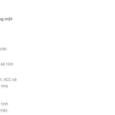
ong một
 các
sẽ tính
t, ACC sẽ
ừ nhẹ
 tính
Việt