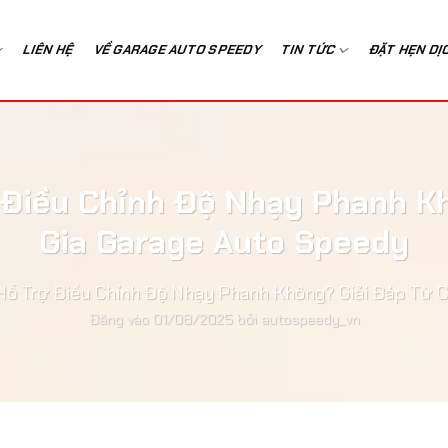
LIÊN HỆ
VỀ GARAGE AUTO SPEEDY
TIN TỨC
ĐẶT HẸN DỊ
ợ Điều Chỉnh Độ Nhạy Phanh K
Gia Garage Auto Speedy
 Hỗ Trợ Điều Chỉnh Độ Nhạy Phanh Không? Giải Đáp Từ 
Đăng vào
01/08/2025
bởi
autospeedy_vn