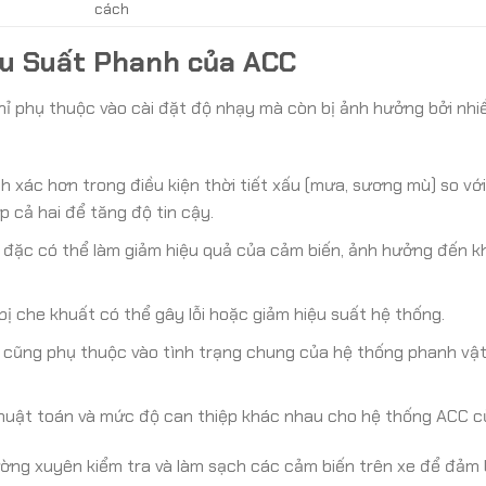
cách
u Suất Phanh của ACC
hỉ phụ thuộc vào cài đặt độ nhạy mà còn bị ảnh hưởng bởi nhi
 xác hơn trong điều kiện thời tiết xấu (mưa, sương mù) so vớ
 cả hai để tăng độ tin cậy.
 đặc có thể làm giảm hiệu quả của cảm biến, ảnh hưởng đến k
ị che khuất có thể gây lỗi hoặc giảm hiệu suất hệ thống.
cũng phụ thuộc vào tình trạng chung của hệ thống phanh vật 
huật toán và mức độ can thiệp khác nhau cho hệ thống ACC c
ờng xuyên kiểm tra và làm sạch các cảm biến trên xe để đảm