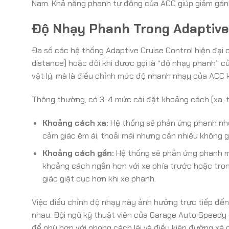
Nam. Khả năng phanh tự động của ACC giúp giảm gánh
Độ Nhạy Phanh Trong Adaptive C
Đa số các hệ thống Adaptive Cruise Control hiện đại 
distance) hoặc đôi khi được gọi là “độ nhạy phanh” 
vật lý, mà là điều chỉnh mức độ nhanh nhạy của ACC k
Thông thường, có 3-4 mức cài đặt khoảng cách (xa, tr
Khoảng cách xa:
Hệ thống sẽ phản ứng phanh nhẹ 
cảm giác êm ái, thoải mái nhưng cần nhiều không g
Khoảng cách gần:
Hệ thống sẽ phản ứng phanh m
khoảng cách ngắn hơn với xe phía trước hoặc tron
giác giật cục hơn khi xe phanh.
Việc điều chỉnh độ nhạy này ảnh hưởng trực tiếp đến 
nhau. Đội ngũ kỹ thuật viên của Garage Auto Speedy
để phù hợp với phong cách lái và điều kiện đường xá 