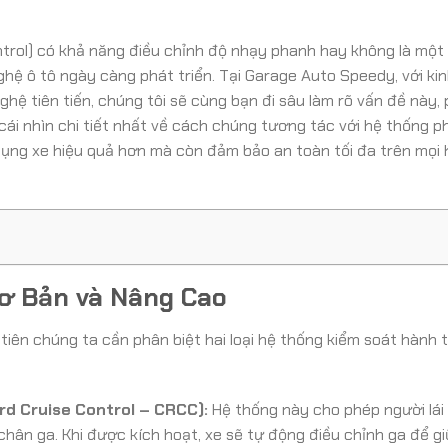
ontrol) có khả năng điều chỉnh độ nhạy phanh hay không là một
nghệ ô tô ngày càng phát triển. Tại Garage Auto Speedy, với ki
ghệ tiên tiến, chúng tôi sẽ cùng bạn đi sâu làm rõ vấn đề này,
 cái nhìn chi tiết nhất về cách chúng tương tác với hệ thống 
 dụng xe hiệu quả hơn mà còn đảm bảo an toàn tối đa trên mọi
Cơ Bản và Nâng Cao
tiên chúng ta cần phân biệt hai loại hệ thống kiểm soát hành t
d Cruise Control – CRCC):
Hệ thống này cho phép người lái 
chân ga. Khi được kích hoạt, xe sẽ tự động điều chỉnh ga để g