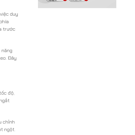
 việc duy
phía
a trước
ả năng
heo. Đây
tốc độ,
 ngắt
u chỉnh
ột ngột.