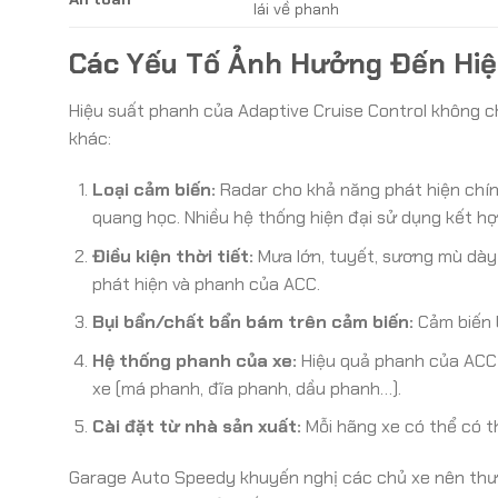
lái về phanh
Các Yếu Tố Ảnh Hưởng Đến Hiệ
Hiệu suất phanh của Adaptive Cruise Control không c
khác:
Loại cảm biến:
Radar cho khả năng phát hiện chính
quang học. Nhiều hệ thống hiện đại sử dụng kết hợp
Điều kiện thời tiết:
Mưa lớn, tuyết, sương mù dày
phát hiện và phanh của ACC.
Bụi bẩn/chất bẩn bám trên cảm biến:
Cảm biến b
Hệ thống phanh của xe:
Hiệu quả phanh của ACC 
xe (má phanh, đĩa phanh, dầu phanh…).
Cài đặt từ nhà sản xuất:
Mỗi hãng xe có thể có t
Garage Auto Speedy khuyến nghị các chủ xe nên thư