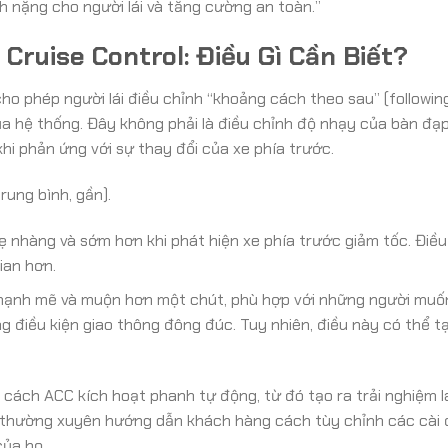
 nặng cho người lái và tăng cường an toàn.”
ruise Control: Điều Gì Cần Biết?
cho phép người lái điều chỉnh “khoảng cách theo sau” (followin
của hệ thống. Đây không phải là điều chỉnh độ nhạy của bàn đạ
hi phản ứng với sự thay đổi của xe phía trước.
ung bình, gần).
nhàng và sớm hơn khi phát hiện xe phía trước giảm tốc. Điều
ian hơn.
ạnh mẽ và muộn hơn một chút, phù hợp với những người muố
g điều kiện giao thông đông đúc. Tuy nhiên, điều này có thể 
cách ACC kích hoạt phanh tự động, từ đó tạo ra trải nghiệm l
 thường xuyên hướng dẫn khách hàng cách tùy chỉnh các cài 
của họ.