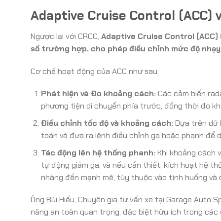
Adaptive Cruise Control (ACC)
Ngược lại với CRCC,
Adaptive Cruise Control (ACC)
số trường hợp, cho phép điều chỉnh mức độ nhạy
Cơ chế hoạt động của ACC như sau:
Phát hiện và Đo khoảng cách:
Các cảm biến rada
phương tiện di chuyển phía trước, đồng thời đo k
Điều chỉnh tốc độ và khoảng cách:
Dựa trên dữ l
toán và đưa ra lệnh điều chỉnh ga hoặc phanh để d
Tác động lên hệ thống phanh:
Khi khoảng cách v
tự động giảm ga, và nếu cần thiết, kích hoạt hệ 
nhàng đến mạnh mẽ, tùy thuộc vào tình huống và cà
Ông Bùi Hiếu, Chuyên gia tư vấn xe tại Garage Auto Sp
năng an toàn quan trọng, đặc biệt hữu ích trong các