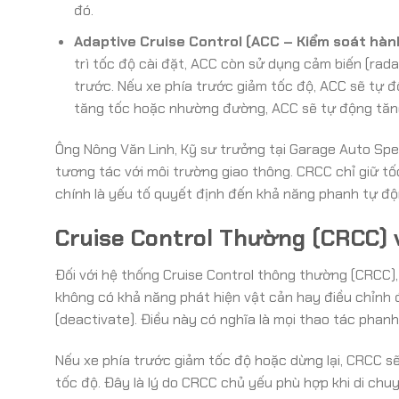
đó.
Adaptive Cruise Control (ACC – Kiểm soát hành
trì tốc độ cài đặt, ACC còn sử dụng cảm biến (rada
trước. Nếu xe phía trước giảm tốc độ, ACC sẽ tự độ
tăng tốc hoặc nhường đường, ACC sẽ tự động tăng 
Ông Nông Văn Linh, Kỹ sư trưởng tại Garage Auto Spee
tương tác với môi trường giao thông. CRCC chỉ giữ tố
chính là yếu tố quyết định đến khả năng phanh tự độ
Cruise Control Thường (CRCC)
Đối với hệ thống Cruise Control thông thường (CRCC), 
không có khả năng phát hiện vật cản hay điều chỉnh
(deactivate). Điều này có nghĩa là mọi thao tác phanh
Nếu xe phía trước giảm tốc độ hoặc dừng lại, CRCC sẽ
tốc độ. Đây là lý do CRCC chủ yếu phù hợp khi di chuy