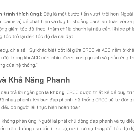
 trình thích ứng):
Đây là một bước tiến vượt trội hơn. Ngoài
r, camera) để phát hiện và duy trì khoảng cách an toàn với xe 
ng giảm tốc độ theo, thậm chí là phanh lại nếu cần. Khi xe phí
tốc trở lại đến tốc độ đã cài đặt.
dy, chia sẻ: “Sự khác biệt cốt lõi giữa CRCC và ACC nằm ở kh
c độ, trong khi ACC còn ‘nhìn’ được xung quanh và phản ứng t
ng của hệ thống.”
 và Khả Năng Phanh
câu trả lời ngắn gọn là
không
. CRCC được thiết kế để duy trì 
 độ nhạy phanh. Khi bạn đạp phanh, hệ thống CRCC sẽ tự động
 đều do người lái thực hiện hoàn toàn.
 không phản ứng. Người lái phải chủ động đạp phanh và tự điề
ển trên đường cao tốc ít xe cộ, nơi ít có sự thay đổi tốc độ đ