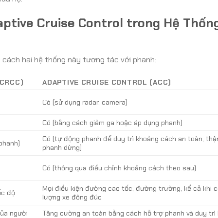
aptive Cruise Control trong Hệ Thốn
ề cách hai hệ thống này tương tác với phanh:
(CRCC)
ADAPTIVE CRUISE CONTROL (ACC)
Có (sử dụng radar, camera)
Có (bằng cách giảm ga hoặc áp dụng phanh)
Có (tự động phanh để duy trì khoảng cách an toàn, thậ
 phanh)
phanh dừng)
Có (thông qua điều chỉnh khoảng cách theo sau)
Mọi điều kiện đường cao tốc, đường trường, kể cả khi c
ốc độ
lượng xe đông đúc
của người
Tăng cường an toàn bằng cách hỗ trợ phanh và duy trì