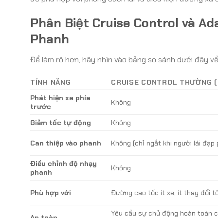
Phân Biệt Cruise Control và Ad
Phanh
Để làm rõ hơn, hãy nhìn vào bảng so sánh dưới đây v
TÍNH NĂNG
CRUISE CONTROL THƯỜNG 
Phát hiện xe phía
Không
trước
Giảm tốc tự động
Không
Can thiệp vào phanh
Không (chỉ ngắt khi người lái đạp
Điều chỉnh độ nhạy
Không
phanh
Phù hợp với
Đường cao tốc ít xe, ít thay đổi t
Yêu cầu sự chủ động hoàn toàn 
An toàn