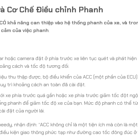
 và Cơ Chế Điều chỉnh Phanh
 CÓ khả năng can thiệp vào hệ thống phanh của xe, và tr
 cảm của việc phanh
.
r hoặc camera đặt ở phía trước xe liên tục quét và phát hiện
hoảng cách và tốc độ tương đối.
iệu thu thập được, bộ điều khiển của ACC (một phần của ECU) 
uy trì khoảng cách an toàn đã cài đặt.
ới xe phía trước quá gần hoặc xe phía trước giảm tốc đột ngộ
thống phanh để giảm tốc độ xe của bạn. Mức độ phanh có thể t
i đặt của người lái.
eedy, nhận định: “ACC không chỉ là một tiện ích mà còn là một
 điều kiện giao thông phức tạp như đường cao tốc đông đúc ở 