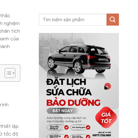
 thắc
nh nghiệm
 phân tích
phanh của
 hành
rình
thiết lập
iữ tốc độ