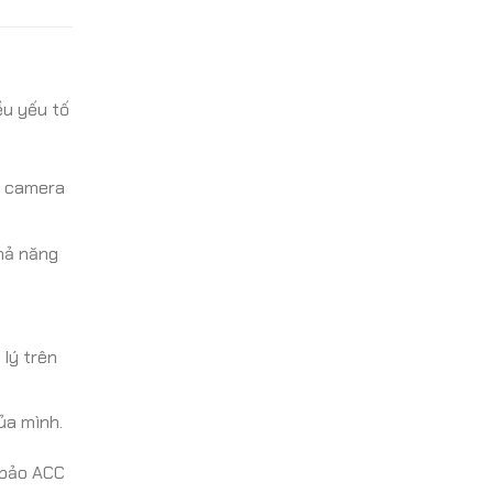
ều yếu tố
i camera
hả năng
lý trên
ủa mình.
 bảo ACC