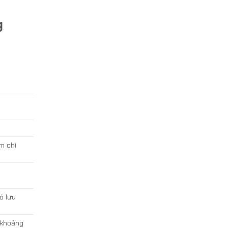
g
m chí
ó lưu
 khoảng