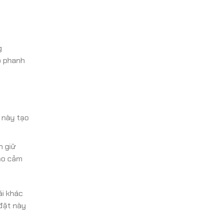
g
p phanh
 này tạo
n giữ
tạo cảm
ái khác
đặt này