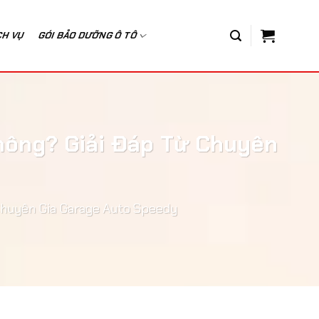
CH VỤ
GÓI BẢO DƯỠNG Ô TÔ
hông? Giải Đáp Từ Chuyên
Chuyên Gia Garage Auto Speedy