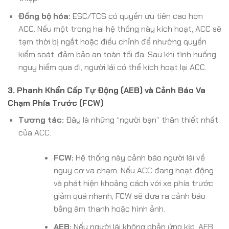
Đồng bộ hóa:
ESC/TCS có quyền ưu tiên cao hơn
ACC. Nếu một trong hai hệ thống này kích hoạt, ACC sẽ
tạm thời bị ngắt hoặc điều chỉnh để nhường quyền
kiểm soát, đảm bảo an toàn tối đa. Sau khi tình huống
nguy hiểm qua đi, người lái có thể kích hoạt lại ACC.
3. Phanh Khẩn Cấp Tự Động (AEB) và Cảnh Báo Va
Chạm Phía Trước (FCW)
Tương tác:
Đây là những “người bạn” thân thiết nhất
của ACC.
FCW:
Hệ thống này cảnh báo người lái về
nguy cơ va chạm. Nếu ACC đang hoạt động
và phát hiện khoảng cách với xe phía trước
giảm quá nhanh, FCW sẽ đưa ra cảnh báo
bằng âm thanh hoặc hình ảnh.
AEB:
Nếu người lái không phản ứng kịp, AEB