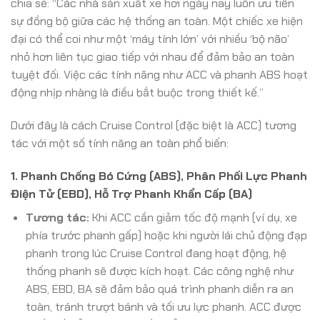
chia sẻ: “Các nhà sản xuất xe hơi ngày nay luôn ưu tiên
sự đồng bộ giữa các hệ thống an toàn. Một chiếc xe hiện
đại có thể coi như một ‘máy tính lớn’ với nhiều ‘bộ não’
nhỏ hơn liên tục giao tiếp với nhau để đảm bảo an toàn
tuyệt đối. Việc các tính năng như ACC và phanh ABS hoạt
động nhịp nhàng là điều bắt buộc trong thiết kế.”
Dưới đây là cách Cruise Control (đặc biệt là ACC) tương
tác với một số tính năng an toàn phổ biến:
1. Phanh Chống Bó Cứng (ABS), Phân Phối Lực Phanh
Điện Tử (EBD), Hỗ Trợ Phanh Khẩn Cấp (BA)
Tương tác:
Khi ACC cần giảm tốc độ mạnh (ví dụ, xe
phía trước phanh gấp) hoặc khi người lái chủ động đạp
phanh trong lúc Cruise Control đang hoạt động, hệ
thống phanh sẽ được kích hoạt. Các công nghệ như
ABS, EBD, BA sẽ đảm bảo quá trình phanh diễn ra an
toàn, tránh trượt bánh và tối ưu lực phanh. ACC được