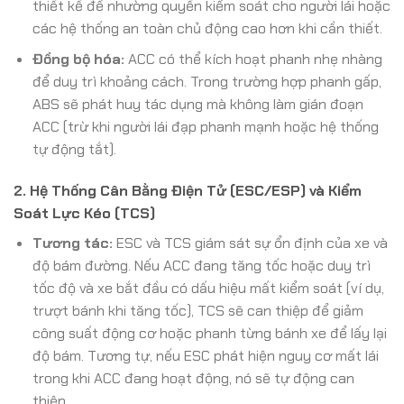
thiết kế để nhường quyền kiểm soát cho người lái hoặc
các hệ thống an toàn chủ động cao hơn khi cần thiết.
Đồng bộ hóa:
ACC có thể kích hoạt phanh nhẹ nhàng
để duy trì khoảng cách. Trong trường hợp phanh gấp,
ABS sẽ phát huy tác dụng mà không làm gián đoạn
ACC (trừ khi người lái đạp phanh mạnh hoặc hệ thống
tự động tắt).
2. Hệ Thống Cân Bằng Điện Tử (ESC/ESP) và Kiểm
Soát Lực Kéo (TCS)
Tương tác:
ESC và TCS giám sát sự ổn định của xe và
độ bám đường. Nếu ACC đang tăng tốc hoặc duy trì
tốc độ và xe bắt đầu có dấu hiệu mất kiểm soát (ví dụ,
trượt bánh khi tăng tốc), TCS sẽ can thiệp để giảm
công suất động cơ hoặc phanh từng bánh xe để lấy lại
độ bám. Tương tự, nếu ESC phát hiện nguy cơ mất lái
trong khi ACC đang hoạt động, nó sẽ tự động can
thiệp.