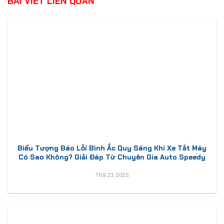
BÀI VIẾT LIÊN QUAN
Biểu Tượng Báo Lỗi Bình Ắc Quy Sáng Khi Xe Tắt Máy
Có Sao Không? Giải Đáp Từ Chuyên Gia Auto Speedy
Th9 23, 2025