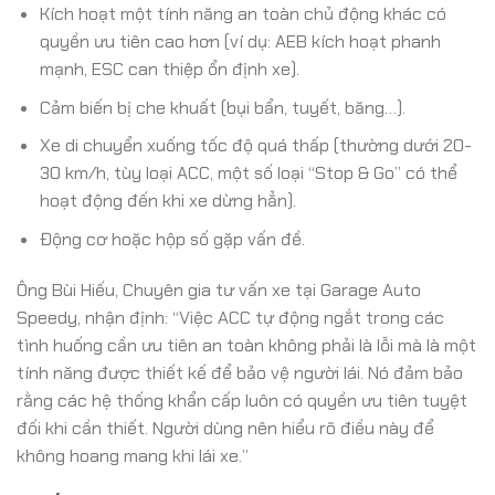
Kích hoạt một tính năng an toàn chủ động khác có
quyền ưu tiên cao hơn (ví dụ: AEB kích hoạt phanh
mạnh, ESC can thiệp ổn định xe).
Cảm biến bị che khuất (bụi bẩn, tuyết, băng…).
Xe di chuyển xuống tốc độ quá thấp (thường dưới 20-
30 km/h, tùy loại ACC, một số loại “Stop & Go” có thể
hoạt động đến khi xe dừng hẳn).
Động cơ hoặc hộp số gặp vấn đề.
Ông Bùi Hiếu, Chuyên gia tư vấn xe tại Garage Auto
Speedy, nhận định: “Việc ACC tự động ngắt trong các
tình huống cần ưu tiên an toàn không phải là lỗi mà là một
tính năng được thiết kế để bảo vệ người lái. Nó đảm bảo
rằng các hệ thống khẩn cấp luôn có quyền ưu tiên tuyệt
đối khi cần thiết. Người dùng nên hiểu rõ điều này để
không hoang mang khi lái xe.”