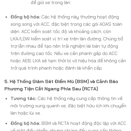
để giữ xe trong làn.
Đồng bộ hóa:
Các hệ thống này thường hoạt động
song song với ACC, đặc biệt trong các gói ADAS toàn
diện. ACC kiểm soát tốc độ và khoảng cách, còn
LKA/LDW kiểm soát vị trí xe trên làn đường. Chúng bổ
trợ lẫn nhau để tạo nên trải nghiệm lái bán tự động
trên đường cao tốc. Nếu xe cần phanh gấp do ACC
hoặc AEB, LKA sẽ tạm thời bị vô hiệu hóa để không cản
trở quá trình phanh hoặc đánh lái khẩn cấp.
5. Hệ Thống Giám Sát Điểm Mù (BSM) và Cảnh Báo
Phương Tiện Cắt Ngang Phía Sau (RCTA)
Tương tác:
Các hệ thống này cung cấp thông tin về
môi trường xung quanh xe, đặc biệt hữu ích khi chuyển
làn hoặc lùi xe.
Đồng bộ hóa:
BSM và RCTA hoạt động độc lập với ACC
về mặt điều khiển, nhưng chúng đều cung cấp thông