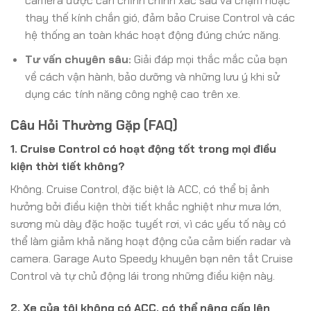
camera được căn chỉnh chính xác sau va chạm hoặc
thay thế kính chắn gió, đảm bảo Cruise Control và các
hệ thống an toàn khác hoạt động đúng chức năng.
Tư vấn chuyên sâu:
Giải đáp mọi thắc mắc của bạn
về cách vận hành, bảo dưỡng và những lưu ý khi sử
dụng các tính năng công nghệ cao trên xe.
Câu Hỏi Thường Gặp (FAQ)
1. Cruise Control có hoạt động tốt trong mọi điều
kiện thời tiết không?
Không. Cruise Control, đặc biệt là ACC, có thể bị ảnh
hưởng bởi điều kiện thời tiết khắc nghiệt như mưa lớn,
sương mù dày đặc hoặc tuyết rơi, vì các yếu tố này có
thể làm giảm khả năng hoạt động của cảm biến radar và
camera. Garage Auto Speedy khuyên bạn nên tắt Cruise
Control và tự chủ động lái trong những điều kiện này.
2. Xe của tôi không có ACC, có thể nâng cấp lên