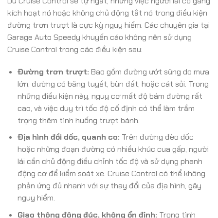
Dù Cruise Control sẽ tự ngắt, nhưng việc người lái cố gắng
kích hoạt nó hoặc không chủ động tắt nó trong điều kiện
đường trơn trượt là cực kỳ nguy hiểm. Các chuyên gia tại
Garage Auto Speedy khuyến cáo không nên sử dụng
Cruise Control trong các điều kiện sau:
Đường trơn trượt:
Bao gồm đường ướt sũng do mưa
lớn, đường có băng tuyết, bùn đất, hoặc cát sỏi. Trong
những điều kiện này, nguy cơ mất độ bám đường rất
cao, và việc duy trì tốc độ cố định có thể làm trầm
trọng thêm tình huống trượt bánh.
Địa hình đồi dốc, quanh co:
Trên đường đèo dốc
hoặc những đoạn đường có nhiều khúc cua gấp, người
lái cần chủ động điều chỉnh tốc độ và sử dụng phanh
động cơ để kiểm soát xe. Cruise Control có thể không
phản ứng đủ nhanh với sự thay đổi của địa hình, gây
nguy hiểm.
Giao thông đông đúc, không ổn định:
Trong tình