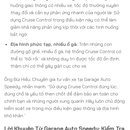
huống giao thông có nhiều xe, tốc độ thường xuyên
thay đổi và cần sự phản ứng nhanh của người lái. Sử
dụng Cruise Control trong điều kiện này có thể làm
giảm khả năng phản ứng kịp thời với các tình huống
bất ngờ.
Địa hình phức tạp, nhiều ổ gà:
Trên những con
đường gồ ghề, nhiều ổ gà, hệ thống Cruise Control có
thể bị “bối rối” và không duy trì được tốc độ ổn định,
thậm chí có thể gây giật cục cho xe.
Ông Bùi Hiếu, Chuyên gia tư vấn xe tại Garage Auto
Speedy, nhấn mạnh: “Sử dụng Cruise Control đúng lúc,
đúng chỗ là yếu tố then chốt để đảm bảo an toàn cho
chính bạn và những người xung quanh. Hãy luôn chủ động
kiểm soát xe trong mọi điều kiện giao thông và địa hình
khó khăn.”
Lời Khuyên Từ Garage Auto Speedy: Kiểm Tra