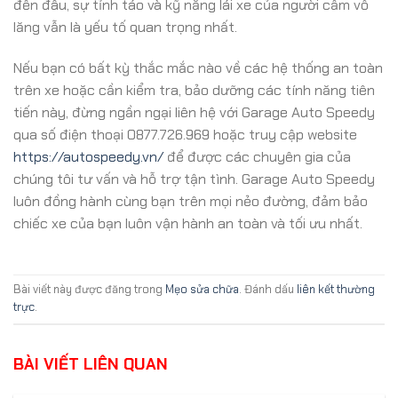
đến đâu, sự tỉnh táo và kỹ năng lái xe của người cầm vô
lăng vẫn là yếu tố quan trọng nhất.
Nếu bạn có bất kỳ thắc mắc nào về các hệ thống an toàn
trên xe hoặc cần kiểm tra, bảo dưỡng các tính năng tiên
tiến này, đừng ngần ngại liên hệ với Garage Auto Speedy
qua số điện thoại 0877.726.969 hoặc truy cập website
https://autospeedy.vn/
để được các chuyên gia của
chúng tôi tư vấn và hỗ trợ tận tình. Garage Auto Speedy
luôn đồng hành cùng bạn trên mọi nẻo đường, đảm bảo
chiếc xe của bạn luôn vận hành an toàn và tối ưu nhất.
Bài viết này được đăng trong
Mẹo sửa chữa
. Đánh dấu
liên kết thường
trực
.
BÀI VIẾT LIÊN QUAN