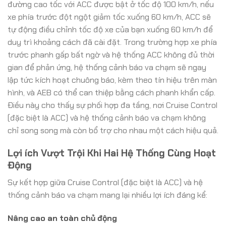
đường cao tốc với ACC được bật ở tốc độ 100 km/h, nếu
xe phía trước đột ngột giảm tốc xuống 60 km/h, ACC sẽ
tự động điều chỉnh tốc độ xe của bạn xuống 60 km/h để
duy trì khoảng cách đã cài đặt. Trong trường hợp xe phía
trước phanh gấp bất ngờ và hệ thống ACC không đủ thời
gian để phản ứng, hệ thống cảnh báo va chạm sẽ ngay
lập tức kích hoạt chuông báo, kèm theo tín hiệu trên màn
hình, và AEB có thể can thiệp bằng cách phanh khẩn cấp.
Điều này cho thấy sự phối hợp đa tầng, nơi Cruise Control
(đặc biệt là ACC) và hệ thống cảnh báo va chạm không
chỉ song song mà còn bổ trợ cho nhau một cách hiệu quả.
Lợi ích Vượt Trội Khi Hai Hệ Thống Cùng Hoạt
Động
Sự kết hợp giữa Cruise Control (đặc biệt là ACC) và hệ
thống cảnh báo va chạm mang lại nhiều lợi ích đáng kể:
Nâng cao an toàn chủ động