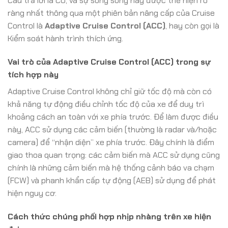
Câu trả lời là CÓ, và sự song song này được thể hiện rõ
ràng nhất thông qua một phiên bản nâng cấp của Cruise
Control là
Adaptive Cruise Control (ACC)
, hay còn gọi là
Kiểm soát hành trình thích ứng.
Vai trò của Adaptive Cruise Control (ACC) trong sự
tích hợp này
Adaptive Cruise Control không chỉ giữ tốc độ mà còn có
khả năng tự động điều chỉnh tốc độ của xe để duy trì
khoảng cách an toàn với xe phía trước. Để làm được điều
này, ACC sử dụng các cảm biến (thường là radar và/hoặc
camera) để “nhận diện” xe phía trước. Đây chính là điểm
giao thoa quan trọng: các cảm biến mà ACC sử dụng cũng
chính là những cảm biến mà hệ thống cảnh báo va chạm
(FCW) và phanh khẩn cấp tự động (AEB) sử dụng để phát
hiện nguy cơ.
Cách thức chúng phối hợp nhịp nhàng trên xe hiện