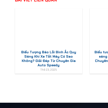
Biểu Tượng Báo Lỗi Bình Ắc Quy
Biểu tư
Sáng Khi Xe Tắt Máy Có Sao
sáng
Không? Giải Đáp Từ Chuyên Gia
Chuyên 
Auto Speedy
Th9 23, 2025