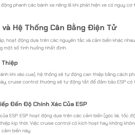
 động phanh các bánh xe riêng lẻ khi phát hiện xe có nguy cơ 
ol và Hệ Thống Cân Bằng Điện Tử
 lập, hoạt động dựa trên các nguyên tắc và cảm biến khác nhau
ng một số tình huống nhất định.
 Thiệp
t bánh khi vào cua), hệ thống sẽ tự động can thiệp bằng cách p
này, cruise control thường sẽ tự động tắt để đảm bảo ESP có 
iếp Đến Độ Chính Xác Của ESP
của ESP. ESP hoạt động dựa trên các cảm biến (góc lái, tốc độ
thiệp kịp thời. Việc cruise control có kích hoạt hay không khô
c cảm biến này.