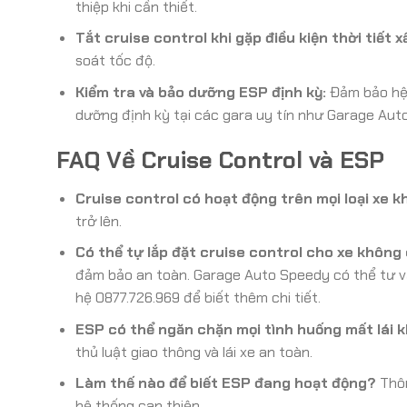
thiệp khi cần thiết.
Tắt cruise control khi gặp điều kiện thời tiết x
soát tốc độ.
Kiểm tra và bảo dưỡng ESP định kỳ:
Đảm bảo hệ 
dưỡng định kỳ tại các gara uy tín như Garage Aut
FAQ Về Cruise Control và ESP
Cruise control có hoạt động trên mọi loại xe 
trở lên.
Có thể tự lắp đặt cruise control cho xe không
đảm bảo an toàn. Garage Auto Speedy có thể tư vấn
hệ 0877.726.969 để biết thêm chi tiết.
ESP có thể ngăn chặn mọi tình huống mất lái 
thủ luật giao thông và lái xe an toàn.
Làm thế nào để biết ESP đang hoạt động?
Thôn
hệ thống can thiệp.