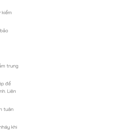
ự kiểm
 bảo
tầm trung
ệp để
nh. Liên
ần tuân
nháy khi