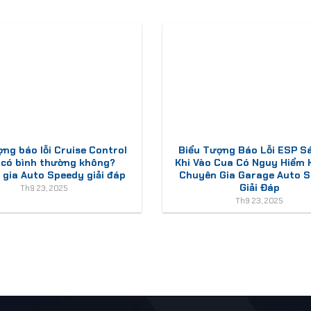
ợng báo lỗi Cruise Control
Biểu Tượng Báo Lỗi ESP S
 có bình thường không?
Khi Vào Cua Có Nguy Hiểm
gia Auto Speedy giải đáp
Chuyên Gia Garage Auto 
Giải Đáp
Th9 23, 2025
Th9 23, 2025