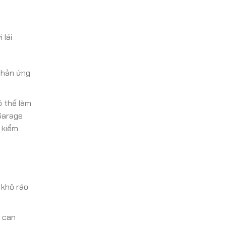
 lái
 phản ứng
ó thể làm
 Garage
g kiểm
 khô ráo
g can