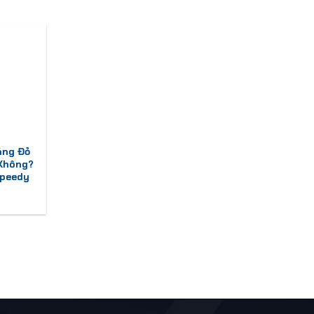
áng Đỏ
 Không?
Speedy