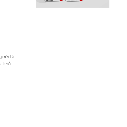
gười lái
u, khả