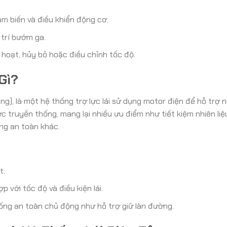
.
ảm biến và điều khiển động cơ.
 trí bướm ga.
 hoạt, hủy bỏ hoặc điều chỉnh tốc độ.
Gì?
ng), là một hệ thống trợ lực lái sử dụng motor điện để hỗ trợ n
ực truyền thống, mang lại nhiều ưu điểm như tiết kiệm nhiên liệ
ng an toàn khác.
t.
p với tốc độ và điều kiện lái.
ống an toàn chủ động như hỗ trợ giữ làn đường.