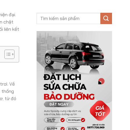
iện đại.
ên chặt
i liên kết
trol. Về
ệ thống
ơ, từ đó