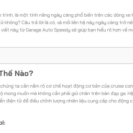
h trình, là một tính năng ngày càng phổ biến trên các dòng xe h
tử không? Câu trả lời là có, và mối liên hệ này ngày càng trở n
 viết này từ Garage Auto Speedy sẽ giúp bạn hiểu rõ hơn về mố
 Thế Nào?
iên chúng ta cần nắm rõ cơ chế hoạt động cơ bản của cruise con
c độ mong muốn mà không cần phải giữ chân trên bàn đạp ga. H
n điện tử để điều chỉnh lượng nhiên liệu cung cấp cho động c
l: