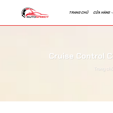
Bỏ
qua
TRANG CHỦ
CỬA HÀNG
nội
dung
Cruise Control 
Trang ch