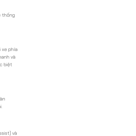
ệ thống
 xe phía
hanh và
c biệt
làn
i.
sist) và