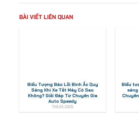
BÀI VIẾT LIÊN QUAN
Biểu Tượng Báo Lỗi Bình Ắc Quy
Biểu tư
Sáng Khi Xe Tắt Máy Có Sao
sáng
Không? Giải Đáp Từ Chuyên Gia
Chuyên 
Auto Speedy
Th9 23, 2025