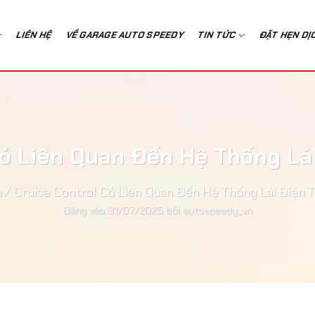
LIÊN HỆ
VỀ GARAGE AUTO SPEEDY
TIN TỨC
ĐẶT HẸN DỊ
Có Liên Quan Đến Hệ Thống Lá
ủ
/
Cruise Control Có Liên Quan Đến Hệ Thống Lái Điện 
Đăng vào
31/07/2025
bởi
autospeedy_vn