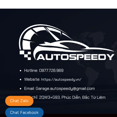
Hotline: 0877.726.969
Website:
https://autospeedy.vn/
Email:
Garage.autospeedy@gmail.com
Địa chỉ: 2QW3+G93, Phúc Diễn, Bắc Từ Liêm
Chat Zalo
Chat Facebook