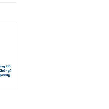
áng Đỏ
 Không?
Speedy