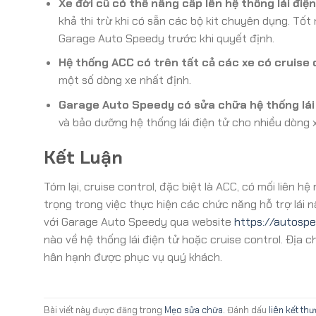
Xe đời cũ có thể nâng cấp lên hệ thống lái điệ
khả thi trừ khi có sẵn các bộ kit chuyên dụng. Tốt
Garage Auto Speedy trước khi quyết định.
Hệ thống ACC có trên tất cả các xe có cruise
một số dòng xe nhất định.
Garage Auto Speedy có sửa chữa hệ thống lái
và bảo dưỡng hệ thống lái điện tử cho nhiều dòng 
Kết Luận
Tóm lại, cruise control, đặc biệt là ACC, có mối liên hệ
trọng trong việc thực hiện các chức năng hỗ trợ lái nâ
với Garage Auto Speedy qua website
https://autospe
nào về hệ thống lái điện tử hoặc cruise control. Địa
hân hạnh được phục vụ quý khách.
Bài viết này được đăng trong
Mẹo sửa chữa
. Đánh dấu
liên kết th