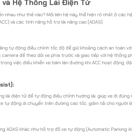
l và Hệ Thống Lái Điện Tử
 đến nhau như thế nào? Mối liên hệ này thể hiện rõ nhất ở các h
ACC) và các tính năng hỗ trợ lái nâng cao (ADAS).
năng tự động điều chỉnh tốc độ để giữ khoảng cách an toàn với
 camera để theo dõi xe phía trước và giao tiếp với hệ thống p
g trong việc điều khiển xe bám làn đường khi ACC hoạt động, đặ
ist):
 lái điện tử để tự động điều chỉnh hướng lái, giúp xe đi đúng 
xe tự động di chuyển trên đường cao tốc, giảm tải cho người lá
năng ADAS khác như hỗ trợ đỗ xe tự động (Automatic Parking As