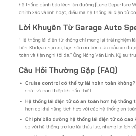
hệ thống cảnh báo lệch làn đường (Lane Departure Wa
chính xác và linh hoạt, điều mà hệ thống lái điện tử c
Lời Khuyên Từ Garage Auto Sp
“Hệ thống lái điện tử không chỉ mang lại trải nghiệm 
tiến. Khi lựa chọn xe, bạn nên ưu tiên các mẫu xe đư
toàn và tiện nghi tối đa,” Ông Nông Văn Linh, Kỹ sư t
Câu Hỏi Thường Gặp (FAQ)
Cruise control có thể tự lái hoàn toàn không?
soát và can thiệp khi cần thiết.
Hệ thống lái điện tử có an toàn hơn hệ thống t
hơn do khả năng tích hợp với các hệ thống an toà
Chi phí bảo dưỡng hệ thống lái điện tử có cao
so với hệ thống trợ lực lái thủy lực, nhưng lợi ích 