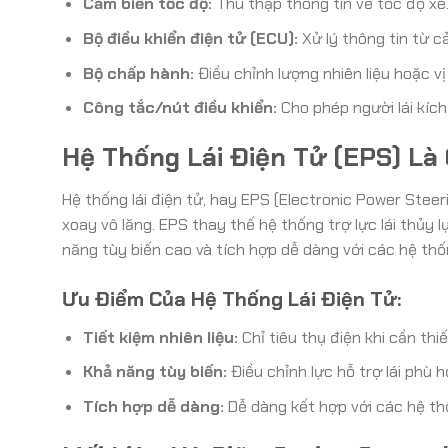
Cảm biến tốc độ:
Thu thập thông tin về tốc độ xe
Bộ điều khiển điện tử (ECU):
Xử lý thông tin từ c
Bộ chấp hành:
Điều chỉnh lượng nhiên liệu hoặc vị
Công tắc/nút điều khiển:
Cho phép người lái kích
Hệ Thống Lái Điện Tử (EPS) Là 
Hệ thống lái điện tử, hay EPS (Electronic Power Steeri
xoay vô lăng. EPS thay thế hệ thống trợ lực lái thủy l
năng tùy biến cao và tích hợp dễ dàng với các hệ thố
Ưu Điểm Của Hệ Thống Lái Điện Tử:
Tiết kiệm nhiên liệu:
Chỉ tiêu thụ điện khi cần thiế
Khả năng tùy biến:
Điều chỉnh lực hỗ trợ lái phù hợ
Tích hợp dễ dàng:
Dễ dàng kết hợp với các hệ th