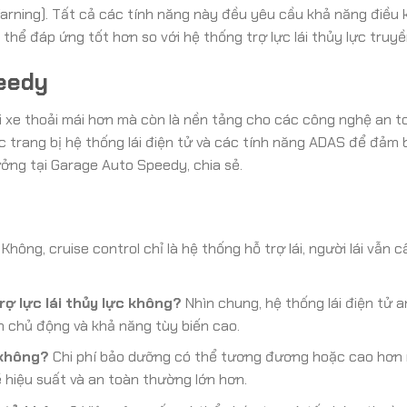
rning). Tất cả các tính năng này đều yêu cầu khả năng điều kh
ó thể đáp ứng tốt hơn so với hệ thống trợ lực lái thủy lực truy
eedy
lái xe thoải mái hơn mà còn là nền tảng cho các công nghệ an t
ợc trang bị hệ thống lái điện tử và các tính năng ADAS để đảm
rưởng tại Garage Auto Speedy, chia sẻ.
Không, cruise control chỉ là hệ thống hỗ trợ lái, người lái vẫn 
rợ lực lái thủy lực không?
Nhìn chung, hệ thống lái điện tử a
n chủ động và khả năng tùy biến cao.
 không?
Chi phí bảo dưỡng có thể tương đương hoặc cao hơn
về hiệu suất và an toàn thường lớn hơn.