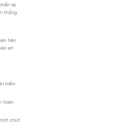
iển lái
ền thống.
oàn tiên
 bảo an
cần kiểm
n toàn
 một chút