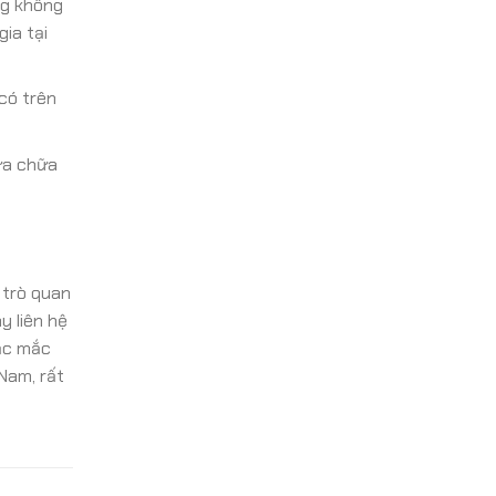
ng không
ia tại
có trên
ửa chữa
i trò quan
y liên hệ
hắc mắc
Nam, rất