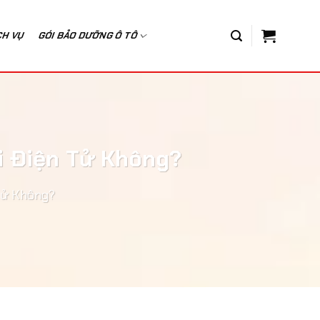
CH VỤ
GÓI BẢO DƯỠNG Ô TÔ
i Điện Tử Không?
Tử Không?