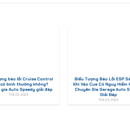
ợng báo lỗi Cruise Control
Biểu Tượng Báo Lỗi ESP S
 có bình thường không?
Khi Vào Cua Có Nguy Hiểm
gia Auto Speedy giải đáp
Chuyên Gia Garage Auto 
Giải Đáp
Th9 23, 2025
Th9 23, 2025