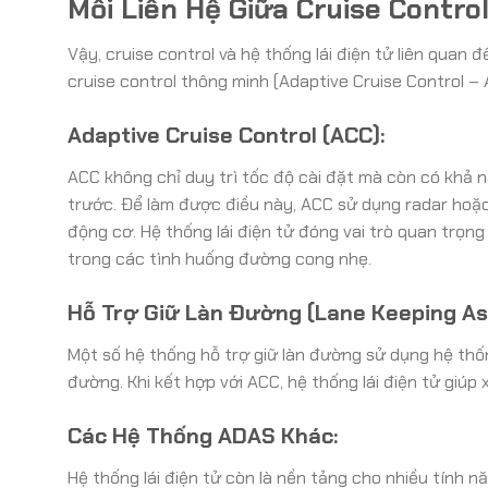
Mối Liên Hệ Giữa Cruise Contro
Vậy, cruise control và hệ thống lái điện tử liên quan
cruise control thông minh (Adaptive Cruise Control – 
Adaptive Cruise Control (ACC):
ACC không chỉ duy trì tốc độ cài đặt mà còn có khả 
trước. Để làm được điều này, ACC sử dụng radar hoặc
động cơ. Hệ thống lái điện tử đóng vai trò quan trọn
trong các tình huống đường cong nhẹ.
Hỗ Trợ Giữ Làn Đường (Lane Keeping Ass
Một số hệ thống hỗ trợ giữ làn đường sử dụng hệ thống
đường. Khi kết hợp với ACC, hệ thống lái điện tử giúp 
Các Hệ Thống ADAS Khác:
Hệ thống lái điện tử còn là nền tảng cho nhiều tính 