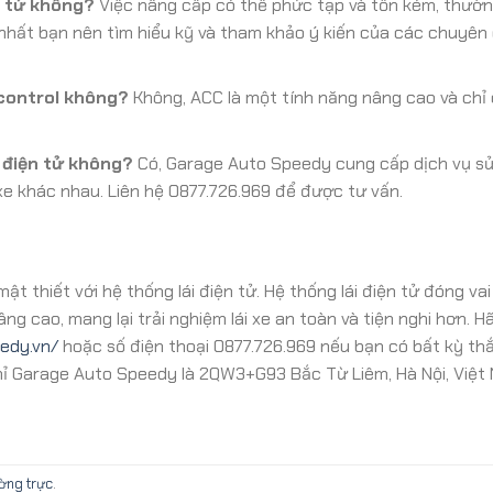
n tử không?
Việc nâng cấp có thể phức tạp và tốn kém, thườ
 nhất bạn nên tìm hiểu kỹ và tham khảo ý kiến của các chuyên g
 control không?
Không, ACC là một tính năng nâng cao và chỉ 
 điện tử không?
Có, Garage Auto Speedy cung cấp dịch vụ s
xe khác nhau. Liên hệ 0877.726.969 để được tư vấn.
 mật thiết với hệ thống lái điện tử. Hệ thống lái điện tử đóng va
ng cao, mang lại trải nghiệm lái xe an toàn và tiện nghi hơn. Hã
edy.vn/
hoặc số điện thoại 0877.726.969 nếu bạn có bất kỳ t
 chỉ Garage Auto Speedy là 2QW3+G93 Bắc Từ Liêm, Hà Nội, Việt 
ường trực
.