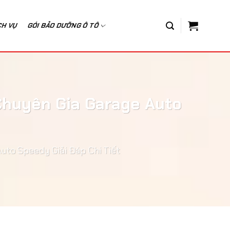
CH VỤ
GÓI BẢO DƯỠNG Ô TÔ
Chuyên Gia Garage Auto
uto Speedy Giải Đáp Chi Tiết