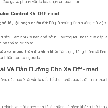
n đạp ga và phanh vẫn là lựa chọn an toàn hơn.
uise Control Khi Off-road
hề, lầy lội, hoặc nhiều đá:
Đây là những tình huống mà việc 
trước:
Tầm nhìn bị hạn chế bởi bụi, sương mù, hoặc cua gấp là
o hệ thống tự động.
kéo rơ-moóc trên địa hình khó:
Tải trọng tăng thêm sẽ làm 
nh liên tục từ người lái.
ái Và Bảo Dưỡng Cho Xe Off-road
 năng của người lái vẫn là yếu tố then chốt quyết định sự thàn
ều chỉnh xe một cách tinh tế là những kỹ năng không thể thay 