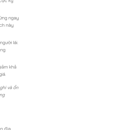
 cực kỳ
 ứng ngay
ách này
gười lái.
ống
giảm khả
iá.
ghi và ổn
ờng
ên địa