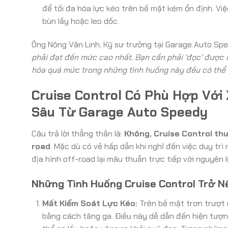
để tối đa hóa lực kéo trên bề mặt kém ổn định. Việ
bùn lầy hoặc leo dốc.
Ông Nông Văn Linh, Kỹ sư trưởng tại Garage Auto Spe
phải đạt đến mức cao nhất. Bạn cần phải ‘đọc’ được đ
hóa quá mức trong những tình huống này đều có thể t
Cruise Control Có Phù Hợp Với
Sâu Từ Garage Auto Speedy
Câu trả lời thẳng thắn là:
Không, Cruise Control thư
road
. Mặc dù có vẻ hấp dẫn khi nghĩ đến việc duy tr
địa hình off-road lại mâu thuẫn trực tiếp với nguyên 
Những Tình Huống Cruise Control Trở N
Mất Kiểm Soát Lực Kéo:
Trên bề mặt trơn trượt n
bằng cách tăng ga. Điều này dễ dẫn đến hiện tượn