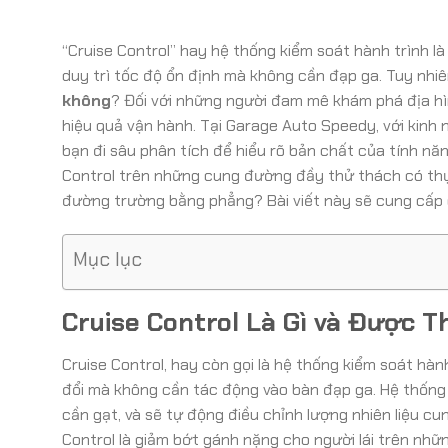
“Cruise Control” hay hệ thống kiểm soát hành trình là
duy trì tốc độ ổn định mà không cần đạp ga. Tuy nhiên
không
? Đối với những người đam mê khám phá địa hì
hiệu quả vận hành. Tại Garage Auto Speedy, với kinh 
bạn đi sâu phân tích để hiểu rõ bản chất của tính nă
Control trên những cung đường đầy thử thách có thự
đường trường bằng phẳng? Bài viết này sẽ cung cấp c
Mục lục
Cruise Control Là Gì và Được T
Cruise Control, hay còn gọi là hệ thống kiểm soát hàn
đổi mà không cần tác động vào bàn đạp ga. Hệ thống
cần gạt, và sẽ tự động điều chỉnh lượng nhiên liệu c
Control là giảm bớt gánh nặng cho người lái trên nh