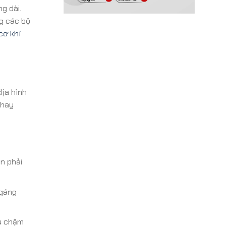
g dài.
ng các bộ
cơ khí
địa hình
 hay
n phải
ngáng
ầu chậm