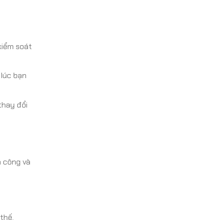
kiểm soát
 lúc bạn
thay đổi
h công và
thế.