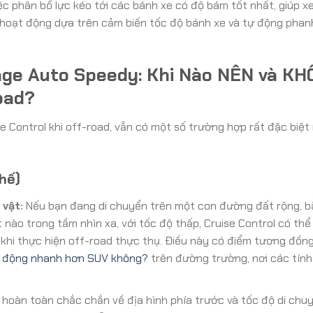
ệc phân bổ lực kéo tới các bánh xe có độ bám tốt nhất, giúp x
ng hoạt động dựa trên cảm biến tốc độ bánh xe và tự động phan
age Auto Speedy: Khi Nào NÊN và K
oad?
 Control khi off-road, vẫn có một số trường hợp rất đặc biệt
.
hế)
vật:
Nếu bạn đang di chuyển trên một con đường đất rộng, 
 nào trong tầm nhìn xa, với tốc độ thấp, Cruise Control có th
 khi thực hiện off-road thực thụ. Điều này có điểm tương đồng
i động nhanh hơn SUV không?
trên đường trường, nơi các tính
 hoàn toàn chắc chắn về địa hình phía trước và tốc độ di chu