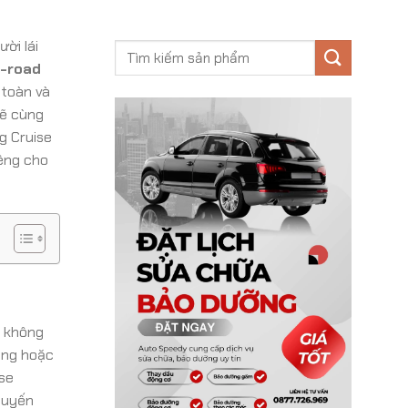
ời lái
f-road
 toàn và
sẽ cùng
g Cruise
êng cho
ộ không
ăng hoặc
ise
tuyến