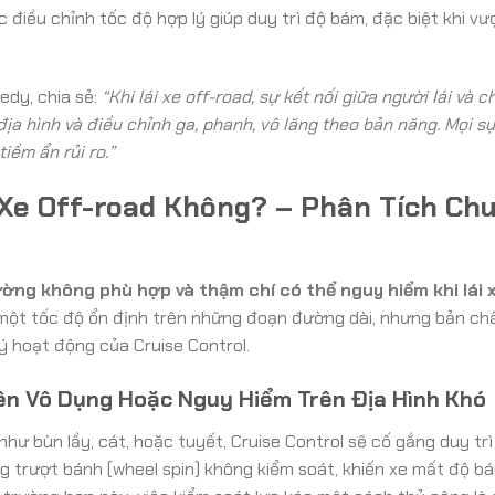
c điều chỉnh tốc độ hợp lý giúp duy trì độ bám, đặc biệt khi vư
edy, chia sẻ:
“Khi lái xe off-road, sự kết nối giữa người lái và c
ịa hình và điều chỉnh ga, phanh, vô lăng theo bản năng. Mọi s
iềm ẩn rủi ro.”
 Xe Off-road Không? – Phân Tích Ch
ờng không phù hợp và thậm chí có thể nguy hiểm khi lái 
ì một tốc độ ổn định trên những đoạn đường dài, nhưng bản ch
lý hoạt động của Cruise Control.
ên Vô Dụng Hoặc Nguy Hiểm Trên Địa Hình Khó
hư bùn lầy, cát, hoặc tuyết, Cruise Control sẽ cố gắng duy trì
g trượt bánh (wheel spin) không kiểm soát, khiến xe mất độ b