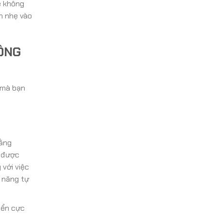
e không
h nhẹ vào
HÔNG
 mà bạn
bằng
ể được
 với việc
 năng tự
yển cực