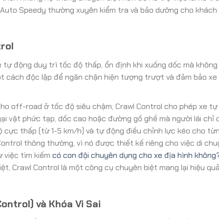
e Auto Speedy thường xuyên kiểm tra và bảo dưỡng cho khách
rol
 tự động duy trì tốc độ thấp, ổn định khi xuống dốc mà không
ột cách độc lập để ngăn chặn hiện tượng trượt và đảm bảo xe 
cho off-road ở tốc độ siêu chậm, Crawl Control cho phép xe t
i vật phức tạp, dốc cao hoặc đường gồ ghề mà người lái chỉ 
độ cực thấp (từ 1-5 km/h) và tự động điều chỉnh lực kéo cho từ
 Control thông thường, vì nó được thiết kế riêng cho việc di ch
ư việc tìm kiếm
có con đội chuyên dụng cho xe địa hình không
ệt, Crawl Control là một công cụ chuyên biệt mang lại hiệu qu
ntrol) và Khóa Vi Sai