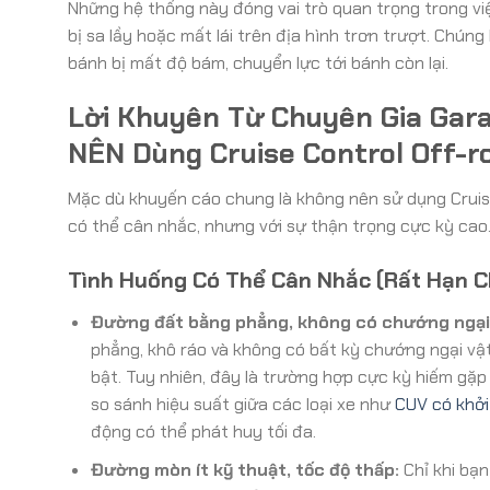
Những hệ thống này đóng vai trò quan trọng trong vi
bị sa lầy hoặc mất lái trên địa hình trơn trượt. Chú
bánh bị mất độ bám, chuyển lực tới bánh còn lại.
Lời Khuyên Từ Chuyên Gia Gar
NÊN Dùng Cruise Control Off-r
Mặc dù khuyến cáo chung là không nên sử dụng Cruise
có thể cân nhắc, nhưng với sự thận trọng cực kỳ cao
Tình Huống Có Thể Cân Nhắc (Rất Hạn C
Đường đất bằng phẳng, không có chướng ngại 
phẳng, khô ráo và không có bất kỳ chướng ngại vật
bật. Tuy nhiên, đây là trường hợp cực kỳ hiếm gặp
so sánh hiệu suất giữa các loại xe như
CUV có khở
động có thể phát huy tối đa.
Đường mòn ít kỹ thuật, tốc độ thấp:
Chỉ khi bạn