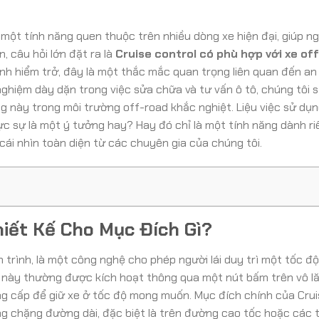
 một tính năng quen thuộc trên nhiều dòng xe hiện đại, giúp ngư
, câu hỏi lớn đặt ra là
Cruise control có phù hợp với xe of
nh hiểm trở, đây là một thắc mắc quan trọng liên quan đến an
nghiệm dày dặn trong việc sửa chữa và tư vấn ô tô, chúng tôi 
ng này trong môi trường off-road khắc nghiệt. Liệu việc sử dụn
c sự là một ý tưởng hay? Hay đó chỉ là một tính năng dành ri
ái nhìn toàn diện từ các chuyên gia của chúng tôi.
hiết Kế Cho Mục Đích Gì?
h trình, là một công nghệ cho phép người lái duy trì một tốc đ
 này thường được kích hoạt thông qua một nút bấm trên vô l
ung cấp để giữ xe ở tốc độ mong muốn. Mục đích chính của Cru
ững chặng đường dài, đặc biệt là trên đường cao tốc hoặc các 