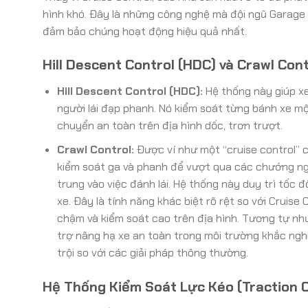
hình khó. Đây là những công nghệ mà đội ngũ Garag
đảm bảo chúng hoạt động hiệu quả nhất.
Hill Descent Control (HDC) và Crawl Cont
Hill Descent Control (HDC):
Hệ thống này giúp xe
người lái đạp phanh. Nó kiểm soát từng bánh xe m
chuyển an toàn trên địa hình dốc, trơn trượt.
Crawl Control:
Được ví như một “cruise control” 
kiểm soát ga và phanh để vượt qua các chướng ngạ
trung vào việc đánh lái. Hệ thống này duy trì tốc 
xe. Đây là tính năng khác biệt rõ rệt so với Cruise
chậm và kiểm soát cao trên địa hình. Tương tự nh
trợ nâng hạ xe an toàn trong môi trường khắc nghi
trội so với các giải pháp thông thường.
Hệ Thống Kiểm Soát Lực Kéo (Traction Co