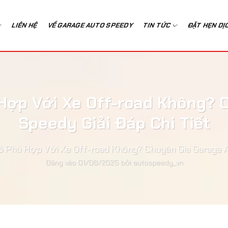
LIÊN HỆ
VỀ GARAGE AUTO SPEEDY
TIN TỨC
ĐẶT HẸN DỊ
 Hợp Với Xe Off-road Không? 
Speedy Giải Đáp Chi Tiết
ó Phù Hợp Với Xe Off-road Không? Chuyên Gia Garage A
Đăng vào
01/08/2025
bởi
autospeedy_vn