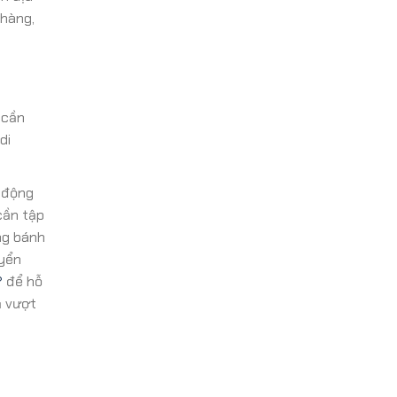
 hàng,
 cần
di
ự động
cần tập
ng bánh
uyển
?
để hỗ
ả vượt