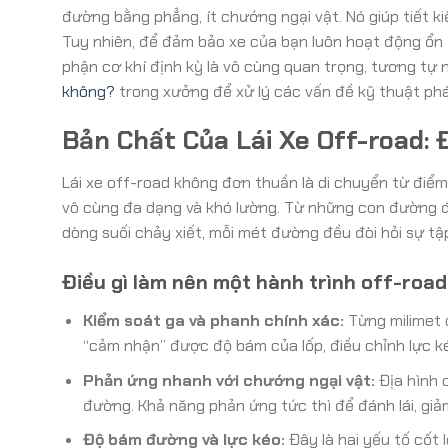
đường bằng phẳng, ít chướng ngại vật. Nó giúp tiết ki
Tuy nhiên, để đảm bảo xe của bạn luôn hoạt động ổn đ
phận cơ khí định kỳ là vô cùng quan trọng, tương tự 
không?
trong xưởng để xử lý các vấn đề kỹ thuật phá
Bản Chất Của Lái Xe Off-road: 
Lái xe off-road không đơn thuần là di chuyển từ điể
vô cùng đa dạng và khó lường. Từ những con đường đất
dòng suối chảy xiết, mỗi mét đường đều đòi hỏi sự tậ
Điều gì làm nên một hành trình off-roa
Kiểm soát ga và phanh chính xác:
Từng milimet 
“cảm nhận” được độ bám của lốp, điều chỉnh lực ké
Phản ứng nhanh với chướng ngại vật:
Địa hình 
đường. Khả năng phản ứng tức thì để đánh lái, giả
Độ bám đường và lực kéo:
Đây là hai yếu tố cốt 