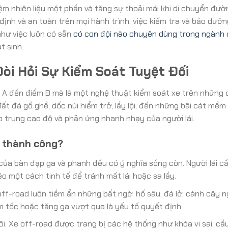
ệm nhiên liệu một phần và tăng sự thoải mái khi di chuyển đườn
ịnh và an toàn trên mọi hành trình, việc kiểm tra và bảo dưỡ
như việc luôn có sẵn
có con đội nào chuyên dùng trong ngành 
t sinh.
Đòi Hỏi Sự Kiểm Soát Tuyệt Đối
m A đến điểm B mà là một nghệ thuật kiểm soát xe trên những 
 đá gồ ghề, dốc núi hiểm trở, lầy lội, đến những bãi cát mềm
p trung cao độ và phản ứng nhanh nhạy của người lái.
d thành công?
của bàn đạp ga và phanh đều có ý nghĩa sống còn. Người lái cầ
o một cách tinh tế để tránh mất lái hoặc sa lầy.
off-road luôn tiềm ẩn những bất ngờ: hố sâu, đá lở, cành cây 
m tốc hoặc tăng ga vượt qua là yếu tố quyết định.
lõi. Xe off-road được trang bị các hệ thống như khóa vi sai, c