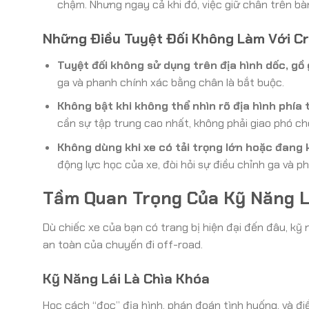
chậm. Nhưng ngay cả khi đó, việc giữ chân trên bà
Những Điều Tuyệt Đối Không Làm Với Cr
Tuyệt đối không sử dụng trên địa hình dốc, gồ g
ga và phanh chính xác bằng chân là bắt buộc.
Không bật khi không thể nhìn rõ địa hình phía 
cần sự tập trung cao nhất, không phải giao phó ch
Không dùng khi xe có tải trọng lớn hoặc đang 
động lực học của xe, đòi hỏi sự điều chỉnh ga và pha
Tầm Quan Trọng Của Kỹ Năng L
Dù chiếc xe của bạn có trang bị hiện đại đến đâu, kỹ
an toàn của chuyến đi off-road.
Kỹ Năng Lái Là Chìa Khóa
Học cách “đọc” địa hình, phán đoán tình huống, và đi