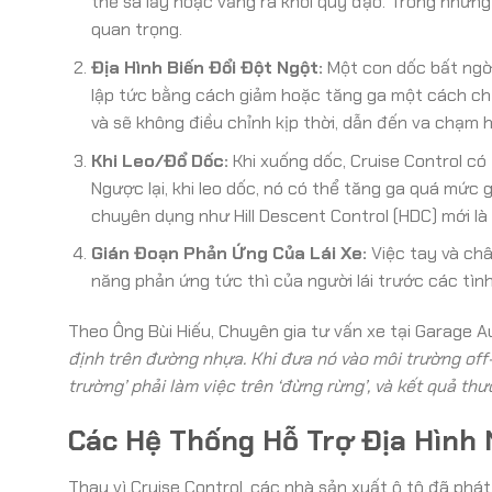
thể sa lầy hoặc văng ra khỏi quỹ đạo. Trong những
quan trọng.
Địa Hình Biến Đổi Đột Ngột:
Một con dốc bất ngờ,
lập tức bằng cách giảm hoặc tăng ga một cách chí
và sẽ không điều chỉnh kịp thời, dẫn đến va chạm 
Khi Leo/Đổ Dốc:
Khi xuống dốc, Cruise Control có
Ngược lại, khi leo dốc, nó có thể tăng ga quá mức
chuyên dụng như Hill Descent Control (HDC) mới là
Gián Đoạn Phản Ứng Của Lái Xe:
Việc tay và ch
năng phản ứng tức thì của người lái trước các tìn
Theo Ông Bùi Hiếu, Chuyên gia tư vấn xe tại Garage 
định trên đường nhựa. Khi đưa nó vào môi trường off
trường’ phải làm việc trên ‘đừng rừng’, và kết quả t
Các Hệ Thống Hỗ Trợ Địa Hình
Thay vì Cruise Control, các nhà sản xuất ô tô đã phát