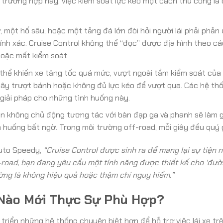
 trường hợp này, việc kiểm soát lực kéo một cách thủ công là
 một hố sâu, hoặc một tảng đá lớn đòi hỏi người lái phải phản
nh xác. Cruise Control không thể “đọc” được địa hình theo c
hoặc mất kiểm soát.
 thể khiến xe tăng tốc quá mức, vượt ngoài tầm kiểm soát của n
 gây trượt bánh hoặc không đủ lực kéo để vượt qua. Các hệ th
 giải pháp cho những tình huống này.
ân không chủ động tương tác với bàn đạp ga và phanh sẽ làm 
h huống bất ngờ. Trong môi trường off-road, mỗi giây đều quý g
Auto Speedy,
“Cruise Control được sinh ra để mang lại sự tiện n
-road, bạn đang yêu cầu một tính năng được thiết kế cho ‘đư
hường là không hiệu quả hoặc thậm chí nguy hiểm.”
 Nào Mới Thực Sự Phù Hợp?
 triển những hệ thống chuyên biệt hơn để hỗ trợ việc lái xe tr