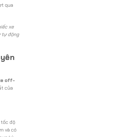
ợt qua
hiếc xe
ự tự động
uyên
xe off-
ất của
 tốc độ
ám và có