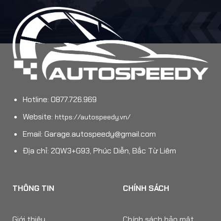
Hotline: 0877.726.969
Website:
https://autospeedy.vn/
Email:
Garage.autospeedy@gmail.com
Địa chỉ: 2QW3+G93, Phúc Diễn, Bắc Từ Liêm
THÔNG TIN
CHÍNH SÁCH
Giới thiệu
Chính sách bảo mật