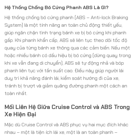
Hệ Thống Chống Bó Cứng Phanh ABS Là Gì?
Hệ thống chống bó cứng phanh (ABS – Anti-lock Braking
System) là một tính năng an toàn chủ động thiết yếu,
giúp ngăn chặn tình trạng bánh xe bị bó cứng khi phanh
gấp. Khi phanh khẩn cấp, ABS sẽ liên tục theo dõi tốc độ
quay của từng bánh xe thông qua các cảm biến. Nếu một
hoặc nhiều bánh có dấu hiệu bị bó cứng (dừng quay trong
khi xe vẫn đang di chuyển), ABS sẽ tự động nhả và bóp
phanh liên tục với tần suất cao. Điều này giúp người lái
duy trì khả năng đánh lái, kiểm soát hướng đi của xe,
tránh bị trượt và giảm quãng đường phanh một cách an
toàn nhất.
Mối Liên Hệ Giữa Cruise Control và ABS Trong
Xe Hiện Đại
Mặc dù Cruise Control và ABS phục vụ hai mục đích khác
nhau – một là tiện ích lái xe, một là an toàn phanh –