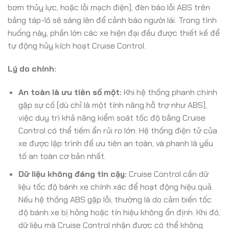
bơm thủy lực, hoặc lỗi mạch điện), đèn báo lỗi ABS trên
bảng táp-lô sẽ sáng lên để cảnh báo người lái. Trong tình
huống này, phần lớn các xe hiện đại đều được thiết kế để
tự động hủy kích hoạt Cruise Control.
Lý do chính:
An toàn là ưu tiên số một:
Khi hệ thống phanh chính
gặp sự cố (dù chỉ là một tính năng hỗ trợ như ABS),
việc duy trì khả năng kiểm soát tốc độ bằng Cruise
Control có thể tiềm ẩn rủi ro lớn. Hệ thống điện tử của
xe được lập trình để ưu tiên an toàn, và phanh là yếu
tố an toàn cơ bản nhất.
Dữ liệu không đáng tin cậy:
Cruise Control cần dữ
liệu tốc độ bánh xe chính xác để hoạt động hiệu quả.
Nếu hệ thống ABS gặp lỗi, thường là do cảm biến tốc
độ bánh xe bị hỏng hoặc tín hiệu không ổn định. Khi đó,
dữ liệu mà Cruise Control nhận được có thể không