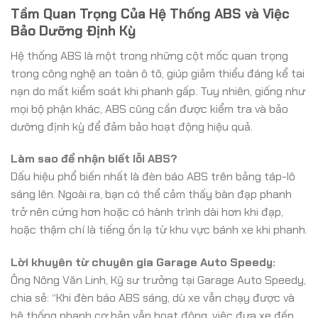
Tầm Quan Trọng Của Hệ Thống ABS và Việc
Bảo Dưỡng Định Kỳ
Hệ thống ABS là một trong những cột mốc quan trọng
trong công nghệ an toàn ô tô, giúp giảm thiểu đáng kể tai
nạn do mất kiểm soát khi phanh gấp. Tuy nhiên, giống như
mọi bộ phận khác, ABS cũng cần được kiểm tra và bảo
dưỡng định kỳ để đảm bảo hoạt động hiệu quả.
Làm sao để nhận biết lỗi ABS?
Dấu hiệu phổ biến nhất là đèn báo ABS trên bảng táp-lô
sáng lên. Ngoài ra, bạn có thể cảm thấy bàn đạp phanh
trở nên cứng hơn hoặc có hành trình dài hơn khi đạp,
hoặc thậm chí là tiếng ồn lạ từ khu vực bánh xe khi phanh.
Lời khuyên từ chuyên gia Garage Auto Speedy:
Ông Nông Văn Linh, Kỹ sư trưởng tại Garage Auto Speedy,
chia sẻ: “Khi đèn báo ABS sáng, dù xe vẫn chạy được và
hệ thống phanh cơ bản vẫn hoạt động, việc đưa xe đến