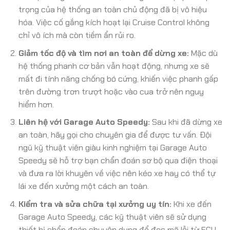
trọng của hệ thống an toàn chủ động đã bị vô hiệu
hóa. Việc cố gắng kích hoạt lại Cruise Control không
chỉ vô ích mà còn tiềm ẩn rủi ro.
Giảm tốc độ và tìm nơi an toàn để dừng xe:
Mặc dù
hệ thống phanh cơ bản vẫn hoạt động, nhưng xe sẽ
mất đi tính năng chống bó cứng, khiến việc phanh gấp
trên đường trơn trượt hoặc vào cua trở nên nguy
hiểm hơn.
Liên hệ với Garage Auto Speedy:
Sau khi đã dừng xe
an toàn, hãy gọi cho chuyên gia để được tư vấn. Đội
ngũ kỹ thuật viên giàu kinh nghiệm tại Garage Auto
Speedy sẽ hỗ trợ bạn chẩn đoán sơ bộ qua điện thoại
và đưa ra lời khuyên về việc nên kéo xe hay có thể tự
lái xe đến xưởng một cách an toàn.
Kiểm tra và sửa chữa tại xưởng uy tín:
Khi xe đến
Garage Auto Speedy, các kỹ thuật viên sẽ sử dụng
thiết bị chẩn đoán chuyên dụng để đọc mã lỗi từ ECU,