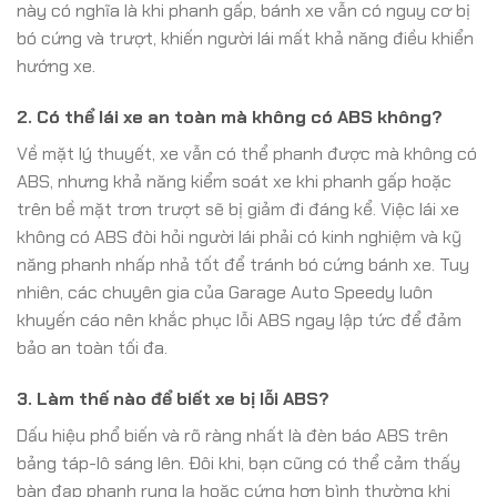
này có nghĩa là khi phanh gấp, bánh xe vẫn có nguy cơ bị
bó cứng và trượt, khiến người lái mất khả năng điều khiển
hướng xe.
2. Có thể lái xe an toàn mà không có ABS không?
Về mặt lý thuyết, xe vẫn có thể phanh được mà không có
ABS, nhưng khả năng kiểm soát xe khi phanh gấp hoặc
trên bề mặt trơn trượt sẽ bị giảm đi đáng kể. Việc lái xe
không có ABS đòi hỏi người lái phải có kinh nghiệm và kỹ
năng phanh nhấp nhả tốt để tránh bó cứng bánh xe. Tuy
nhiên, các chuyên gia của Garage Auto Speedy luôn
khuyến cáo nên khắc phục lỗi ABS ngay lập tức để đảm
bảo an toàn tối đa.
3. Làm thế nào để biết xe bị lỗi ABS?
Dấu hiệu phổ biến và rõ ràng nhất là đèn báo ABS trên
bảng táp-lô sáng lên. Đôi khi, bạn cũng có thể cảm thấy
bàn đạp phanh rung lạ hoặc cứng hơn bình thường khi