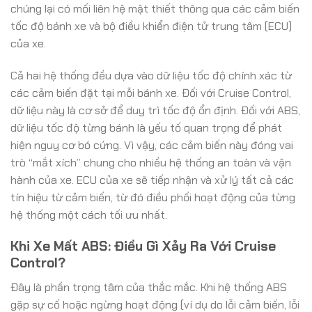
chúng lại có mối liên hệ mật thiết thông qua các cảm biến
tốc độ bánh xe và bộ điều khiển điện tử trung tâm (ECU)
của xe.
Cả hai hệ thống đều dựa vào dữ liệu tốc độ chính xác từ
các cảm biến đặt tại mỗi bánh xe. Đối với Cruise Control,
dữ liệu này là cơ sở để duy trì tốc độ ổn định. Đối với ABS,
dữ liệu tốc độ từng bánh là yếu tố quan trọng để phát
hiện nguy cơ bó cứng. Vì vậy, các cảm biến này đóng vai
trò “mắt xích” chung cho nhiều hệ thống an toàn và vận
hành của xe. ECU của xe sẽ tiếp nhận và xử lý tất cả các
tín hiệu từ cảm biến, từ đó điều phối hoạt động của từng
hệ thống một cách tối ưu nhất.
Khi Xe Mất ABS: Điều Gì Xảy Ra Với Cruise
Control?
Đây là phần trọng tâm của thắc mắc. Khi hệ thống ABS
gặp sự cố hoặc ngừng hoạt động (ví dụ do lỗi cảm biến, lỗi