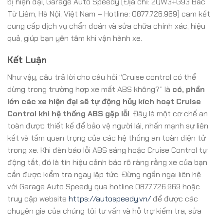
bị hiện đại, Garage Auto Speedy (Địa chỉ: 2QW3+G93 Bắc
Từ Liêm, Hà Nội, Việt Nam – Hotline: 0877.726.969) cam kết
cung cấp dịch vụ chẩn đoán và sửa chữa chính xác, hiệu
quả, giúp bạn yên tâm khi vận hành xe.
Kết Luận
Như vậy, câu trả lời cho câu hỏi “Cruise control có thể
dừng trong trường hợp xe mất ABS không?” là
có, phần
lớn các xe hiện đại sẽ tự động hủy kích hoạt Cruise
Control khi hệ thống ABS gặp lỗi
. Đây là một cơ chế an
toàn được thiết kế để bảo vệ người lái, nhấn mạnh sự liên
kết và tầm quan trọng của các hệ thống an toàn điện tử
trong xe. Khi đèn báo lỗi ABS sáng hoặc Cruise Control tự
động tắt, đó là tín hiệu cảnh báo rõ ràng rằng xe của bạn
cần được kiểm tra ngay lập tức. Đừng ngần ngại liên hệ
với Garage Auto Speedy qua hotline 0877.726.969 hoặc
truy cập website
https://autospeedy.vn/
để được các
chuyên gia của chúng tôi tư vấn và hỗ trợ kiểm tra, sửa