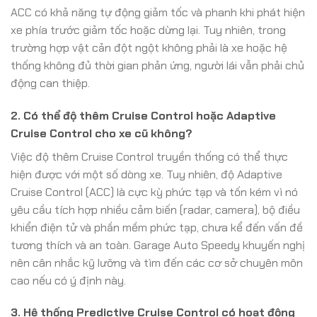
ACC có khả năng tự động giảm tốc và phanh khi phát hiện
xe phía trước giảm tốc hoặc dừng lại. Tuy nhiên, trong
trường hợp vật cản đột ngột không phải là xe hoặc hệ
thống không đủ thời gian phản ứng, người lái vẫn phải chủ
động can thiệp.
2. Có thể độ thêm Cruise Control hoặc Adaptive
Cruise Control cho xe cũ không?
Việc độ thêm Cruise Control truyền thống có thể thực
hiện được với một số dòng xe. Tuy nhiên, độ Adaptive
Cruise Control (ACC) là cực kỳ phức tạp và tốn kém vì nó
yêu cầu tích hợp nhiều cảm biến (radar, camera), bộ điều
khiển điện tử và phần mềm phức tạp, chưa kể đến vấn đề
tương thích và an toàn. Garage Auto Speedy khuyến nghị
nên cân nhắc kỹ lưỡng và tìm đến các cơ sở chuyên môn
cao nếu có ý định này.
3. Hệ thống Predictive Cruise Control có hoạt động