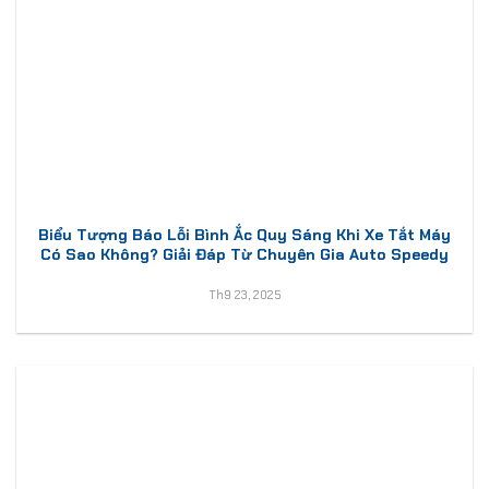
Biểu Tượng Báo Lỗi Bình Ắc Quy Sáng Khi Xe Tắt Máy
Có Sao Không? Giải Đáp Từ Chuyên Gia Auto Speedy
Th9 23, 2025