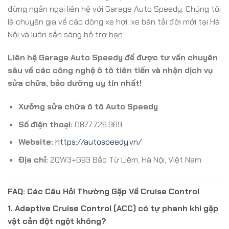
đừng ngần ngại liên hệ với Garage Auto Speedy. Chúng tôi
là chuyên gia về các dòng xe hơi, xe bán tải đời mới tại Hà
Nội và luôn sẵn sàng hỗ trợ bạn.
Liên hệ Garage Auto Speedy để được tư vấn chuyên
sâu về các công nghệ ô tô tiên tiến và nhận dịch vụ
sửa chữa, bảo dưỡng uy tín nhất!
Xưởng sửa chữa ô tô Auto Speedy
Số điện thoại:
0877.726.969
Website:
https://autospeedy.vn/
Địa chỉ:
2QW3+G93 Bắc Từ Liêm, Hà Nội, Việt Nam
FAQ: Các Câu Hỏi Thường Gặp Về Cruise Control
1. Adaptive Cruise Control (ACC) có tự phanh khi gặp
vật cản đột ngột không?