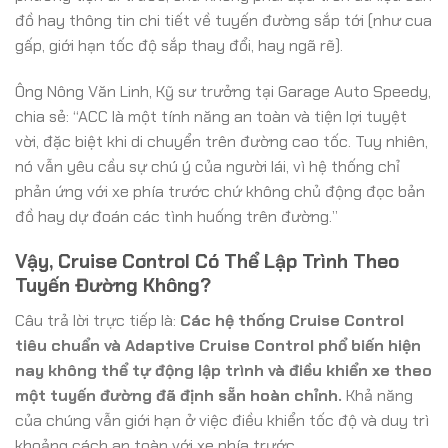
đồ hay thông tin chi tiết về tuyến đường sắp tới (như cua
gấp, giới hạn tốc độ sắp thay đổi, hay ngã rẽ).
Ông Nông Văn Linh, Kỹ sư trưởng tại Garage Auto Speedy,
chia sẻ: “ACC là một tính năng an toàn và tiện lợi tuyệt
vời, đặc biệt khi di chuyển trên đường cao tốc. Tuy nhiên,
nó vẫn yêu cầu sự chú ý của người lái, vì hệ thống chỉ
phản ứng với xe phía trước chứ không chủ động đọc bản
đồ hay dự đoán các tình huống trên đường.”
Vậy, Cruise Control Có Thể Lập Trình Theo
Tuyến Đường Không?
Câu trả lời trực tiếp là:
Các hệ thống Cruise Control
tiêu chuẩn và Adaptive Cruise Control phổ biến hiện
nay không thể tự động lập trình và điều khiển xe theo
một tuyến đường đã định sẵn hoàn chỉnh.
Khả năng
của chúng vẫn giới hạn ở việc điều khiển tốc độ và duy trì
khoảng cách an toàn với xe phía trước.