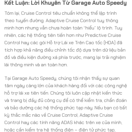
Kết Luận: Lời Khuyên Từ Garage Auto Speedy
Tóm lại, Cruise Control tiêu chuẩn không thể lập trình
theo tuyến đường. Adaptive Cruise Control tuy thông
minh hơn nhưng vẫn chưa hoàn toàn “hiểu” lộ trình. Tuy
nhiên, các hệ thống tiên tiến hơn như Predictive Cruise
Control hay các gói Hỗ trợ Lái xe Trên Cao tốc (HDA) đã
tích hợp khả năng điều chỉnh tốc độ dựa trên dữ liệu bản
đồ và điều kiện đường xá phía trước, mang lại trải nghiệm
lái thông minh và an toàn hơn.
Tại Garage Auto Speedy, chúng tôi nhận thấy sự quan
tâm ngày càng lớn của khách hàng đối với các công nghệ
hỗ trợ lái xe tiên tiến. Chúng tôi luôn cập nhật kiến thức
và trang bị đầy đủ công cụ để có thể kiểm tra, chẩn đoán
và bảo dưỡng các hệ thống phức tạp này. Nếu bạn có bất
kỳ thắc mắc nào về Cruise Control, Adaptive Cruise
Control hay các tính năng ADAS khác trên xe của mình,
hoặc cần kiểm tra hệ thống điện – điện tử phức tạp,