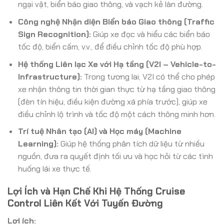
ngại vật, biển báo giao thông, và vạch kẻ làn đường.
Công nghệ Nhận diện Biển báo Giao thông (Traffic
Sign Recognition):
Giúp xe đọc và hiểu các biển báo
tốc độ, biển cấm, v.v., để điều chỉnh tốc độ phù hợp.
Hệ thống Liên lạc Xe với Hạ tầng (V2I – Vehicle-to-
Infrastructure):
Trong tương lai, V2I có thể cho phép
xe nhận thông tin thời gian thực từ hạ tầng giao thông
(đèn tín hiệu, điều kiện đường xá phía trước), giúp xe
điều chỉnh lộ trình và tốc độ một cách thông minh hơn.
Trí tuệ Nhân tạo (AI) và Học máy (Machine
Learning):
Giúp hệ thống phân tích dữ liệu từ nhiều
nguồn, đưa ra quyết định tối ưu và học hỏi từ các tình
huống lái xe thực tế.
Lợi Ích và Hạn Chế Khi Hệ Thống Cruise
Control Liên Kết Với Tuyến Đường
Lợi ích: