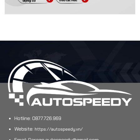
Hotline: 0877.726.969
Website:
https://autospeedy.vn/
Email:
Garage.autospeedy@gmail.com