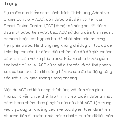
Trọng
Sự ra đời của Kiểm soát Hành trình Thích ứng (Adaptive
Cruise Control – ACC), còn được biết đến với tên gọi
Smart Cruise Control (SCC) ở một số hãng xe, đã đánh
dấu một bước tiến vượt bậc. ACC sử dụng cảm biến radar,
camera hoặc kết hợp cả hai để phát hiện các phương
tiện phía trước. Hệ thống này không chỉ duy trì tốc độ đã
thiết lập mà còn tự động điều chỉnh tốc độ để giữ khoảng
cách an toàn với xe phía trước. Nếu xe phía trước giảm
tốc hoặc dừng lại, ACC cũng sẽ giảm tốc và có thể phanh
xe của bạn cho đến khi dừng hẳn, và sau đó tự động tăng
tốc trở lại khi giao thông thông thoáng.
Mặc dù ACC có khả năng thích ứng với tình hình giao
thông, nó vẫn chưa thể “lập trình theo tuyến đường” một
cách hoàn chỉnh theo ý nghĩa của câu hỏi. ACC tập trung
vào việc duy trì khoảng cách và tốc độ an toàn dựa trên
phương tiện đi trước, chứ không phải dựa trên dữ liệu bản