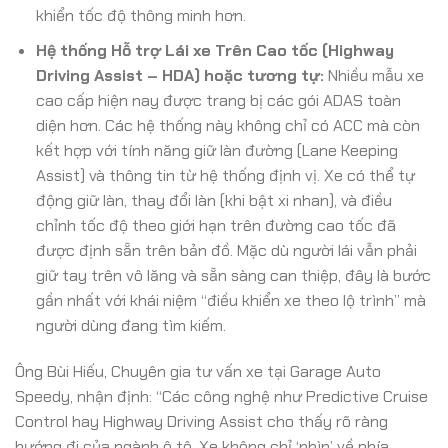
khiển tốc độ thông minh hơn.
Hệ thống Hỗ trợ Lái xe Trên Cao tốc (Highway
Driving Assist – HDA) hoặc tương tự:
Nhiều mẫu xe
cao cấp hiện nay được trang bị các gói ADAS toàn
diện hơn. Các hệ thống này không chỉ có ACC mà còn
kết hợp với tính năng giữ làn đường (Lane Keeping
Assist) và thông tin từ hệ thống định vị. Xe có thể tự
động giữ làn, thay đổi làn (khi bật xi nhan), và điều
chỉnh tốc độ theo giới hạn trên đường cao tốc đã
được định sẵn trên bản đồ. Mặc dù người lái vẫn phải
giữ tay trên vô lăng và sẵn sàng can thiệp, đây là bước
gần nhất với khái niệm “điều khiển xe theo lộ trình” mà
người dùng đang tìm kiếm.
Ông Bùi Hiếu, Chuyên gia tư vấn xe tại Garage Auto
Speedy, nhận định: “Các công nghệ như Predictive Cruise
Control hay Highway Driving Assist cho thấy rõ ràng
hướng đi của ngành ô tô. Xe không chỉ ‘nhìn’ về phía