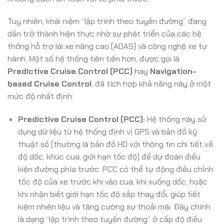
Tuy nhiên, khái niệm “lập trình theo tuyến đường” đang
dần trở thành hiện thực nhờ sự phát triển của các hệ
thống hỗ trợ lái xe nâng cao (ADAS) và công nghệ xe tự
hành. Một số hệ thống tiên tiến hơn, được gọi là
Predictive Cruise Control (PCC)
hay
Navigation-
based Cruise Control
, đã tích hợp khả năng này ở một
mức độ nhất định:
Predictive Cruise Control (PCC):
Hệ thống này sử
dụng dữ liệu từ hệ thống định vị GPS và bản đồ kỹ
thuật số (thường là bản đồ HD với thông tin chi tiết về
độ dốc, khúc cua, giới hạn tốc độ) để dự đoán điều
kiện đường phía trước. PCC có thể tự động điều chỉnh
tốc độ của xe trước khi vào cua, khi xuống dốc, hoặc
khi nhận biết giới hạn tốc độ sắp thay đổi, giúp tiết
kiệm nhiên liệu và tăng cường sự thoải mái. Đây chính
là dạng “lập trình theo tuyến đường” ở cấp độ điều