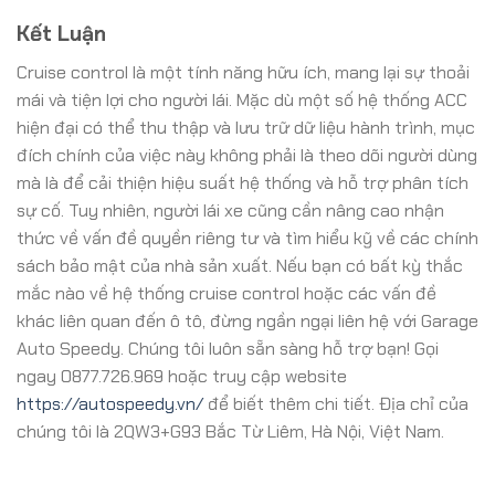
Kết Luận
Cruise control là một tính năng hữu ích, mang lại sự thoải
mái và tiện lợi cho người lái. Mặc dù một số hệ thống ACC
hiện đại có thể thu thập và lưu trữ dữ liệu hành trình, mục
đích chính của việc này không phải là theo dõi người dùng
mà là để cải thiện hiệu suất hệ thống và hỗ trợ phân tích
sự cố. Tuy nhiên, người lái xe cũng cần nâng cao nhận
thức về vấn đề quyền riêng tư và tìm hiểu kỹ về các chính
sách bảo mật của nhà sản xuất. Nếu bạn có bất kỳ thắc
mắc nào về hệ thống cruise control hoặc các vấn đề
khác liên quan đến ô tô, đừng ngần ngại liên hệ với Garage
Auto Speedy. Chúng tôi luôn sẵn sàng hỗ trợ bạn! Gọi
ngay 0877.726.969 hoặc truy cập website
https://autospeedy.vn/
để biết thêm chi tiết. Địa chỉ của
chúng tôi là 2QW3+G93 Bắc Từ Liêm, Hà Nội, Việt Nam.