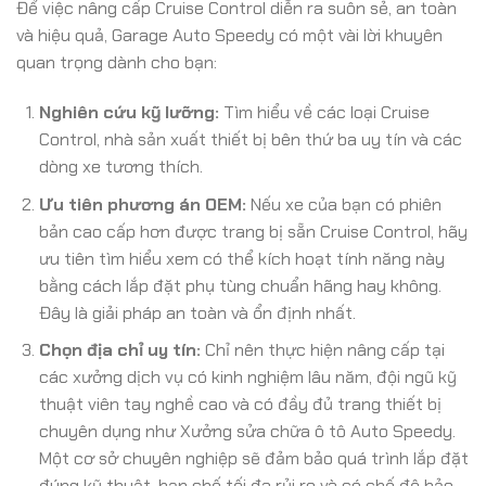
Để việc nâng cấp Cruise Control diễn ra suôn sẻ, an toàn
và hiệu quả, Garage Auto Speedy có một vài lời khuyên
quan trọng dành cho bạn:
Nghiên cứu kỹ lưỡng:
Tìm hiểu về các loại Cruise
Control, nhà sản xuất thiết bị bên thứ ba uy tín và các
dòng xe tương thích.
Ưu tiên phương án OEM:
Nếu xe của bạn có phiên
bản cao cấp hơn được trang bị sẵn Cruise Control, hãy
ưu tiên tìm hiểu xem có thể kích hoạt tính năng này
bằng cách lắp đặt phụ tùng chuẩn hãng hay không.
Đây là giải pháp an toàn và ổn định nhất.
Chọn địa chỉ uy tín:
Chỉ nên thực hiện nâng cấp tại
các xưởng dịch vụ có kinh nghiệm lâu năm, đội ngũ kỹ
thuật viên tay nghề cao và có đầy đủ trang thiết bị
chuyên dụng như Xưởng sửa chữa ô tô Auto Speedy.
Một cơ sở chuyên nghiệp sẽ đảm bảo quá trình lắp đặt
đúng kỹ thuật, hạn chế tối đa rủi ro và có chế độ bảo