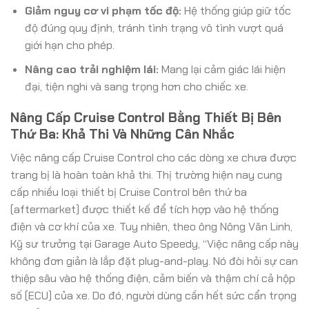
Giảm nguy cơ vi phạm tốc độ:
Hệ thống giúp giữ tốc
độ đúng quy định, tránh tình trạng vô tình vượt quá
giới hạn cho phép.
Nâng cao trải nghiệm lái:
Mang lại cảm giác lái hiện
đại, tiện nghi và sang trọng hơn cho chiếc xe.
Nâng Cấp Cruise Control Bằng Thiết Bị Bên
Thứ Ba: Khả Thi Và Những Cân Nhắc
Việc nâng cấp Cruise Control cho các dòng xe chưa được
trang bị là hoàn toàn khả thi. Thị trường hiện nay cung
cấp nhiều loại thiết bị Cruise Control bên thứ ba
(aftermarket) được thiết kế để tích hợp vào hệ thống
điện và cơ khí của xe. Tuy nhiên, theo ông Nông Văn Linh,
Kỹ sư trưởng tại Garage Auto Speedy, “Việc nâng cấp này
không đơn giản là lắp đặt plug-and-play. Nó đòi hỏi sự can
thiệp sâu vào hệ thống điện, cảm biến và thậm chí cả hộp
số (ECU) của xe. Do đó, người dùng cần hết sức cẩn trọng