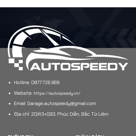
Hotline: 0877.726.969
Website:
https://autospeedy.vn/
Email:
Garage.autospeedy@gmail.com
Địa chỉ: 2QW3+G93, Phúc Diễn, Bắc Từ Liêm