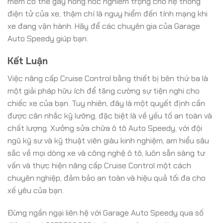
mềm có thể gây hỏng hóc nghiêm trọng cho hệ thống
điện tử của xe, thậm chí là nguy hiểm đến tính mạng khi
xe đang vận hành. Hãy để các chuyên gia của Garage
Auto Speedy giúp bạn.
Kết Luận
Việc nâng cấp Cruise Control bằng thiết bị bên thứ ba là
một giải pháp hữu ích để tăng cường sự tiện nghi cho
chiếc xe của bạn. Tuy nhiên, đây là một quyết định cần
được cân nhắc kỹ lưỡng, đặc biệt là về yếu tố an toàn và
chất lượng. Xưởng sửa chữa ô tô Auto Speedy, với đội
ngũ kỹ sư và kỹ thuật viên giàu kinh nghiệm, am hiểu sâu
sắc về mọi dòng xe và công nghệ ô tô, luôn sẵn sàng tư
vấn và thực hiện nâng cấp Cruise Control một cách
chuyên nghiệp, đảm bảo an toàn và hiệu quả tối đa cho
xế yêu của bạn.
Đừng ngần ngại liên hệ với Garage Auto Speedy qua số