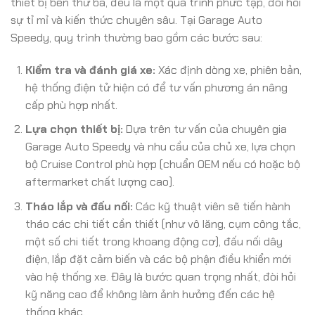
thiết bị bên thứ ba, đều là một quá trình phức tạp, đòi hỏi
sự tỉ mỉ và kiến thức chuyên sâu. Tại Garage Auto
Speedy, quy trình thường bao gồm các bước sau:
Kiểm tra và đánh giá xe:
Xác định dòng xe, phiên bản,
hệ thống điện tử hiện có để tư vấn phương án nâng
cấp phù hợp nhất.
Lựa chọn thiết bị:
Dựa trên tư vấn của chuyên gia
Garage Auto Speedy và nhu cầu của chủ xe, lựa chọn
bộ Cruise Control phù hợp (chuẩn OEM nếu có hoặc bộ
aftermarket chất lượng cao).
Tháo lắp và đấu nối:
Các kỹ thuật viên sẽ tiến hành
tháo các chi tiết cần thiết (như vô lăng, cụm công tắc,
một số chi tiết trong khoang động cơ), đấu nối dây
điện, lắp đặt cảm biến và các bộ phận điều khiển mới
vào hệ thống xe. Đây là bước quan trọng nhất, đòi hỏi
kỹ năng cao để không làm ảnh hưởng đến các hệ
thống khác.