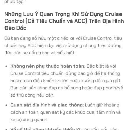
phức tạp.”
Những Lưu Ý Quan Trọng Khi Sử Dụng Cruise
Control (Cả Tiêu Chuẩn và ACC) Trên Địa Hình
Đèo Dốc
Dù bạn đang sở hữu một chiếc xe với Cruise Control tiêu
chuẩn hay ACC hiện đại, việc sử dụng chúng trên đường
đèo cần sự cẩn trọng và hiểu biết:
Không nên phụ thuộc hoàn toàn:
Đặc biệt là với
Cruise Control tiêu chuẩn, đừng bao giờ để hệ thống
hoàn toàn điều khiển khi lên hoặc xuống dốc quá gắt.
Bạn cần sẵn sàng đạp ga bổ sung hoặc đạp phanh/về
số thủ công nếu cần.
Quan sát địa hình và giao thông:
Luôn giữ khoảng
cách an toàn, quan sát kỹ các khúc cua, tầm nhìn và
xe cộ xung quanh.
Về số thủ công khi cần thiết:
Khi lên dốc, nếu cảm