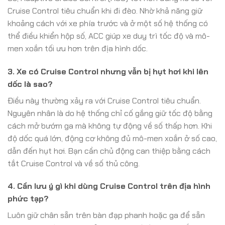
Cruise Control tiêu chuẩn khi đi đèo. Nhờ khả năng giữ
khoảng cách với xe phía trước và ở một số hệ thống có
thể điều khiển hộp số, ACC giúp xe duy trì tốc độ và mô-
men xoắn tối ưu hơn trên địa hình dốc.
3. Xe có Cruise Control nhưng vẫn bị hụt hơi khi lên
dốc là sao?
Điều này thường xảy ra với Cruise Control tiêu chuẩn.
Nguyên nhân là do hệ thống chỉ cố gắng giữ tốc độ bằng
cách mở bướm ga mà không tự động về số thấp hơn. Khi
độ dốc quá lớn, động cơ không đủ mô-men xoắn ở số cao,
dẫn đến hụt hơi. Bạn cần chủ động can thiệp bằng cách
tắt Cruise Control và về số thủ công.
4. Cần lưu ý gì khi dùng Cruise Control trên địa hình
phức tạp?
Luôn giữ chân sẵn trên bàn đạp phanh hoặc ga để sẵn