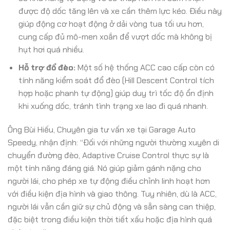
được độ dốc tăng lên và xe cần thêm lực kéo. Điều này
giúp động cơ hoạt động ở dải vòng tua tối ưu hơn,
cung cấp đủ mô-men xoắn để vượt dốc mà không bị
hụt hơi quá nhiều.
Hỗ trợ đổ đèo:
Một số hệ thống ACC cao cấp còn có
tính năng kiểm soát đổ đèo (Hill Descent Control tích
hợp hoặc phanh tự động) giúp duy trì tốc độ ổn định
khi xuống dốc, tránh tình trạng xe lao đi quá nhanh.
Ông Bùi Hiếu, Chuyên gia tư vấn xe tại Garage Auto
Speedy, nhận định: “Đối với những người thường xuyên di
chuyển đường đèo, Adaptive Cruise Control thực sự là
một tính năng đáng giá. Nó giúp giảm gánh nặng cho
người lái, cho phép xe tự động điều chỉnh linh hoạt hơn
với điều kiện địa hình và giao thông. Tuy nhiên, dù là ACC,
người lái vẫn cần giữ sự chủ động và sẵn sàng can thiệp,
đặc biệt trong điều kiện thời tiết xấu hoặc địa hình quá