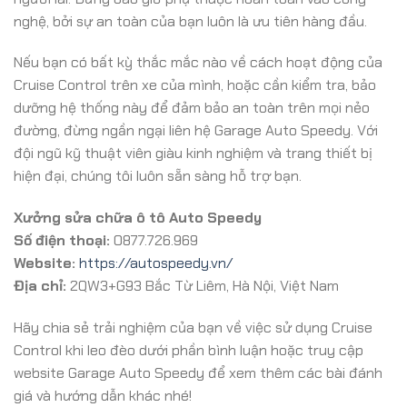
nghệ, bởi sự an toàn của bạn luôn là ưu tiên hàng đầu.
Nếu bạn có bất kỳ thắc mắc nào về cách hoạt động của
Cruise Control trên xe của mình, hoặc cần kiểm tra, bảo
dưỡng hệ thống này để đảm bảo an toàn trên mọi nẻo
đường, đừng ngần ngại liên hệ Garage Auto Speedy. Với
đội ngũ kỹ thuật viên giàu kinh nghiệm và trang thiết bị
hiện đại, chúng tôi luôn sẵn sàng hỗ trợ bạn.
Xưởng sửa chữa ô tô Auto Speedy
Số điện thoại:
0877.726.969
Website:
https://autospeedy.vn/
Địa chỉ:
2QW3+G93 Bắc Từ Liêm, Hà Nội, Việt Nam
Hãy chia sẻ trải nghiệm của bạn về việc sử dụng Cruise
Control khi leo đèo dưới phần bình luận hoặc truy cập
website Garage Auto Speedy để xem thêm các bài đánh
giá và hướng dẫn khác nhé!