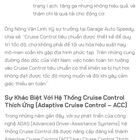
trạng ì ạch, tăng ga nhưng không hiệu quả, và
thậm chí là quá tải cho động cơ.
Ông Nông Văn Linh, Kỹ sư trưởng tại Garage Auto Speedy,
chia sẻ: “Cruise Control tiêu chuẩn được thiết kế để duy
trì tốc độ, chứ không phải để tối ưu hóa hiệu suất hay
mô-men xoắn khi gặp địa hình phức tạp. Trên những cung
đường đèo dốc của Việt Nam, việc hoàn toàn tin tưởng
vào Cruise Control tiêu chuẩn có thể khiến xe bị hụt hơi,
không đạt được tốc độ mong muốn và đôi khi gây cảm
giác thiếu an toàn.”
Sự Khác Biệt Với Hệ Thống Cruise Control
Thích Ứng (Adaptive Cruise Control – ACC)
Trong những năm gần đây, với sự phát triển của công
nghệ ADAS (Advanced Driver-Assistance Systems), hệ
thống Cruise Control đã được nâng cấp đáng kể thành
Adaptive Cruise Control (ACC) hay Cruise Control Thích