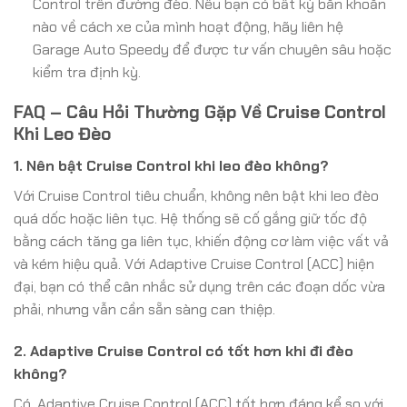
Control trên đường đèo. Nếu bạn có bất kỳ băn khoăn
nào về cách xe của mình hoạt động, hãy liên hệ
Garage Auto Speedy để được tư vấn chuyên sâu hoặc
kiểm tra định kỳ.
FAQ – Câu Hỏi Thường Gặp Về Cruise Control
Khi Leo Đèo
1. Nên bật Cruise Control khi leo đèo không?
Với Cruise Control tiêu chuẩn, không nên bật khi leo đèo
quá dốc hoặc liên tục. Hệ thống sẽ cố gắng giữ tốc độ
bằng cách tăng ga liên tục, khiến động cơ làm việc vất vả
và kém hiệu quả. Với Adaptive Cruise Control (ACC) hiện
đại, bạn có thể cân nhắc sử dụng trên các đoạn dốc vừa
phải, nhưng vẫn cần sẵn sàng can thiệp.
2. Adaptive Cruise Control có tốt hơn khi đi đèo
không?
Có, Adaptive Cruise Control (ACC) tốt hơn đáng kể so với