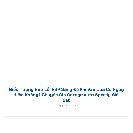
Biểu Tượng Báo Lỗi ESP Sáng Đỏ Khi Vào Cua Có Nguy
Hiểm Không? Chuyên Gia Garage Auto Speedy Giải
Đáp
Th9 23, 2025