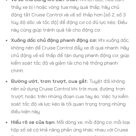
thấy xe bị ì hoặc vòng tua máy quá thấp, hãy chủ
động tắt Cruise Control và về số thấp hơn (số 2, số 3
tùy độ dốc và tốc độ) để động cơ có đủ lực kéo. Điều
này cũng giúp tránh quá tải cho động cơ.
Xuống dốc chủ động phanh động cơ:
Khi xuống dốc,
không nên để Cruise Control đẩy xe đi quá nhanh. Hãy
chủ động về số thấp để tận dụng phanh động cơ, giúp
kiểm soát tốc độ và giảm tải cho hệ thống phanh
chính.
Đường ướt, trơn trượt, cua gắt:
Tuyệt đối không
nên sử dụng Cruise Control khi trời mưa, đường trơn
trượt, hoặc trên những đoạn cua tay áo. Việc tự kiểm
soát tốc độ và lực kéo là tối quan trọng trong những
điều kiện này.
Hiểu rõ xe của bạn:
Mỗi dòng xe, mỗi động cơ, mỗi loại
hộp số sẽ có khả năng phản ứng khác nhau với Cruise