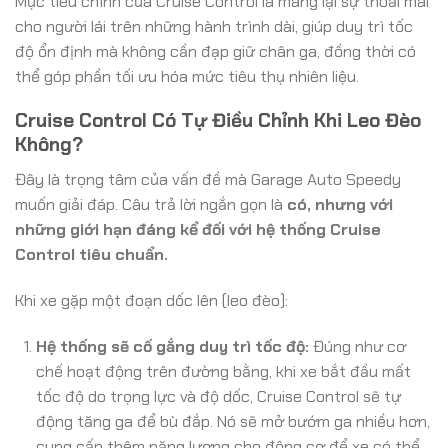
Mục tiêu chính của Cruise Control là mang lại sự thoải mái
cho người lái trên những hành trình dài, giúp duy trì tốc
độ ổn định mà không cần đạp giữ chân ga, đồng thời có
thể góp phần tối ưu hóa mức tiêu thụ nhiên liệu.
Cruise Control Có Tự Điều Chỉnh Khi Leo Đèo
Không?
Đây là trọng tâm của vấn đề mà Garage Auto Speedy
muốn giải đáp. Câu trả lời ngắn gọn là
có, nhưng với
những giới hạn đáng kể đối với hệ thống Cruise
Control tiêu chuẩn.
Khi xe gặp một đoạn dốc lên (leo đèo):
Hệ thống sẽ cố gắng duy trì tốc độ:
Đúng như cơ
chế hoạt động trên đường bằng, khi xe bắt đầu mất
tốc độ do trọng lực và độ dốc, Cruise Control sẽ tự
động tăng ga để bù đắp. Nó sẽ mở bướm ga nhiều hơn,
cung cấp thêm năng lượng cho động cơ để xe có thể