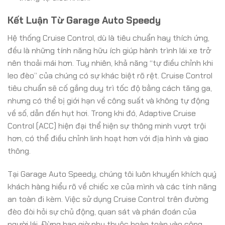
Kết Luận Từ Garage Auto Speedy
Hệ thống Cruise Control, dù là tiêu chuẩn hay thích ứng,
đều là những tính năng hữu ích giúp hành trình lái xe trở
nên thoải mái hơn. Tuy nhiên, khả năng “tự điều chỉnh khi
leo đèo” của chúng có sự khác biệt rõ rệt. Cruise Control
tiêu chuẩn sẽ cố gắng duy trì tốc độ bằng cách tăng ga,
nhưng có thể bị giới hạn về công suất và không tự động
về số, dẫn đến hụt hơi. Trong khi đó, Adaptive Cruise
Control (ACC) hiện đại thể hiện sự thông minh vượt trội
hơn, có thể điều chỉnh linh hoạt hơn với địa hình và giao
thông.
Tại Garage Auto Speedy, chúng tôi luôn khuyến khích quý
khách hàng hiểu rõ về chiếc xe của mình và các tính năng
an toàn đi kèm. Việc sử dụng Cruise Control trên đường
đèo đòi hỏi sự chủ động, quan sát và phán đoán của
người lái. Đừng bao giờ phụ thuộc hoàn toàn vào công