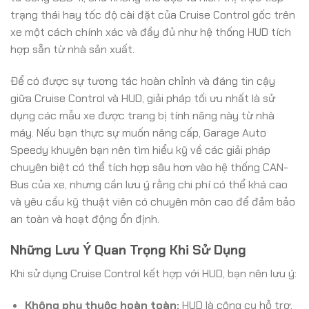
trạng thái hay tốc độ cài đặt của Cruise Control gốc trên
xe một cách chính xác và đầy đủ như hệ thống HUD tích
hợp sẵn từ nhà sản xuất.
Để có được sự tương tác hoàn chỉnh và đáng tin cậy
giữa Cruise Control và HUD, giải pháp tối ưu nhất là sử
dụng các mẫu xe được trang bị tính năng này từ nhà
máy. Nếu bạn thực sự muốn nâng cấp, Garage Auto
Speedy khuyên bạn nên tìm hiểu kỹ về các giải pháp
chuyên biệt có thể tích hợp sâu hơn vào hệ thống CAN-
Bus của xe, nhưng cần lưu ý rằng chi phí có thể khá cao
và yêu cầu kỹ thuật viên có chuyên môn cao để đảm bảo
an toàn và hoạt động ổn định.
Những Lưu Ý Quan Trọng Khi Sử Dụng
Khi sử dụng Cruise Control kết hợp với HUD, bạn nên lưu ý:
Không phụ thuộc hoàn toàn:
HUD là công cụ hỗ trợ,