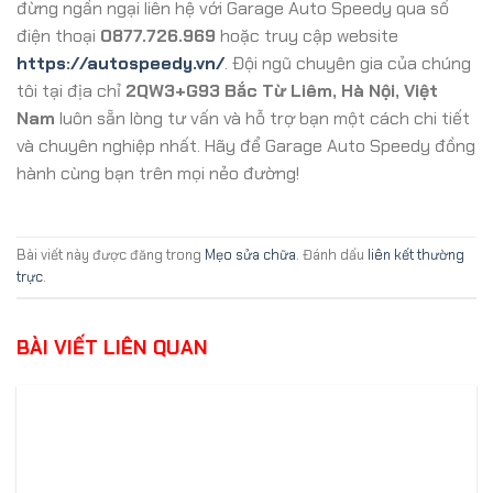
đừng ngần ngại liên hệ với Garage Auto Speedy qua số
điện thoại
0877.726.969
hoặc truy cập website
https://autospeedy.vn/
. Đội ngũ chuyên gia của chúng
tôi tại địa chỉ
2QW3+G93 Bắc Từ Liêm, Hà Nội, Việt
Nam
luôn sẵn lòng tư vấn và hỗ trợ bạn một cách chi tiết
và chuyên nghiệp nhất. Hãy để Garage Auto Speedy đồng
hành cùng bạn trên mọi nẻo đường!
Bài viết này được đăng trong
Mẹo sửa chữa
. Đánh dấu
liên kết thường
trực
.
BÀI VIẾT LIÊN QUAN