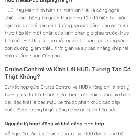
HUD (Head-up Display) là gì?
HUD, hay Màn hình hiển thị trên kính lái, là công nghệ
chiếu các thông tin quan trọng như tốc độ hiện tại, giới
hạn tốc độ, chỉ dẫn dẫn đường, và các cảnh báo an toàn
trực tiếp lên một phần của kính chắn gió phía trước. Mục
tiêu của HUD là giữ cho mắt người lái luôn tập trung vào
con đường, giảm thiểu thời gian và sự xao nhãng khi phải
nhìn xuống bảng đồng hồ.
Cruise Control và Kính Lái HUD: Tương Tác Có
Thật Không?
Sự kết hợp giữa Cruise Control và HUD không chỉ là một ý
tưởng mà đã trở thành hiện thực trên nhiều dòng xe hiện
đại, đặc biệt là các mẫu xe thuộc phân khúc cao cấp
hoặc được trang bị gói công nghệ an toàn tiên tiến.
Nguyên lý hoạt động và khả năng tích hợp
Về nguyên tắc, cả Cruise Control và HUD đều là các hệ