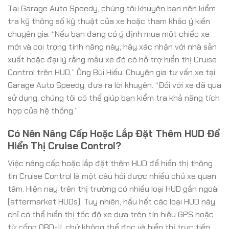
Tại Garage Auto Speedy, chúng tôi khuyên bạn nên kiểm
tra kỹ thông số kỹ thuật của xe hoặc tham khảo ý kiến
chuyên gia. “Nếu bạn đang có ý định mua một chiếc xe
mới và coi trọng tính năng này, hãy xác nhận với nhà sản
xuất hoặc đại lý rằng mẫu xe đó có hỗ trợ hiển thị Cruise
Control trên HUD,” Ông Bùi Hiếu, Chuyên gia tư vấn xe tại
Garage Auto Speedy, đưa ra lời khuyên. “Đối với xe đã qua
sử dụng, chúng tôi có thể giúp bạn kiểm tra khả năng tích
hợp của hệ thống.”
Có Nên Nâng Cấp Hoặc Lắp Đặt Thêm HUD Để
Hiển Thị Cruise Control?
Việc nâng cấp hoặc lắp đặt thêm HUD để hiển thị thông
tin Cruise Control là một câu hỏi được nhiều chủ xe quan
tâm. Hiện nay trên thị trường có nhiều loại HUD gắn ngoài
(aftermarket HUDs). Tuy nhiên, hầu hết các loại HUD này
chỉ có thể hiển thị tốc độ xe dựa trên tín hiệu GPS hoặc
từ cổng OBD-II, chứ không thể đọc và hiển thị trực tiếp