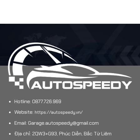
Hotline: 0877.726.969
Website:
https://autospeedy.vn/
Email:
Garage.autospeedy@gmail.com
Địa chỉ: 2QW3+G93, Phúc Diễn, Bắc Từ Liêm