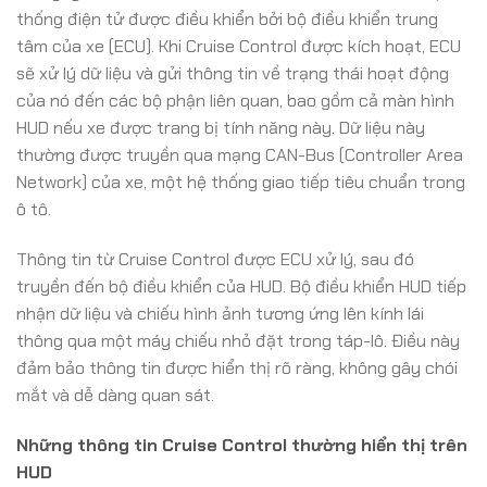
thống điện tử được điều khiển bởi bộ điều khiển trung
tâm của xe (ECU). Khi Cruise Control được kích hoạt, ECU
sẽ xử lý dữ liệu và gửi thông tin về trạng thái hoạt động
của nó đến các bộ phận liên quan, bao gồm cả màn hình
HUD nếu xe được trang bị tính năng này. Dữ liệu này
thường được truyền qua mạng CAN-Bus (Controller Area
Network) của xe, một hệ thống giao tiếp tiêu chuẩn trong
ô tô.
Thông tin từ Cruise Control được ECU xử lý, sau đó
truyền đến bộ điều khiển của HUD. Bộ điều khiển HUD tiếp
nhận dữ liệu và chiếu hình ảnh tương ứng lên kính lái
thông qua một máy chiếu nhỏ đặt trong táp-lô. Điều này
đảm bảo thông tin được hiển thị rõ ràng, không gây chói
mắt và dễ dàng quan sát.
Những thông tin Cruise Control thường hiển thị trên
HUD