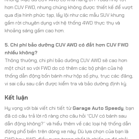
hơn CUV FWD, nhưng chúng không được thiết kế để vượt
qua địa hình phức tạp, lầy lội như các mẫu SUV khung
gầm rời chuyên dụng với hệ thống 4WD thực thụ và
khoảng sáng gầm cao hơn.
5. Chi phí bảo dưỡng CUV AWD có đắt hơn CUV FWD
nhiều không?
Thông thường, chi phí bảo dưỡng CUV AWD sẽ cao hơn
một chút so với FWD do có thêm các bộ phận của hệ
thống dẫn động bốn bánh như hộp số phụ, trục các đăng,
vi sai cầu sau cần được kiểm tra và bảo dưỡng định kỳ.
Kết luận
Hy vọng với bài viết chi tiết từ
Garage Auto Speedy
, bạn
đã có câu trả lời rõ ràng cho câu hỏi “CUV có bánh sau
dẫn động không?” và hiểu thêm về các loại hệ thống dẫn
động phổ biến trên dòng xe này. Dù lựa chọn của bạn là