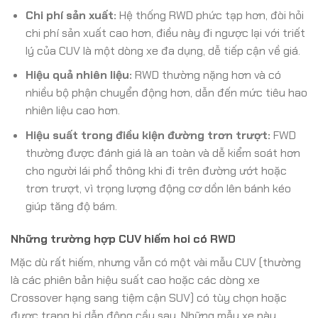
Chi phí sản xuất:
Hệ thống RWD phức tạp hơn, đòi hỏi
chi phí sản xuất cao hơn, điều này đi ngược lại với triết
lý của CUV là một dòng xe đa dụng, dễ tiếp cận về giá.
Hiệu quả nhiên liệu:
RWD thường nặng hơn và có
nhiều bộ phận chuyển động hơn, dẫn đến mức tiêu hao
nhiên liệu cao hơn.
Hiệu suất trong điều kiện đường trơn trượt:
FWD
thường được đánh giá là an toàn và dễ kiểm soát hơn
cho người lái phổ thông khi đi trên đường ướt hoặc
trơn trượt, vì trọng lượng động cơ dồn lên bánh kéo
giúp tăng độ bám.
Những trường hợp CUV hiếm hoi có RWD
Mặc dù rất hiếm, nhưng vẫn có một vài mẫu CUV (thường
là các phiên bản hiệu suất cao hoặc các dòng xe
Crossover hạng sang tiệm cận SUV) có tùy chọn hoặc
được trang bị dẫn động cầu sau. Những mẫu xe này