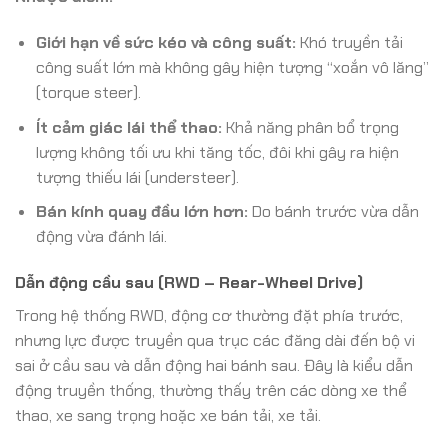
Giới hạn về sức kéo và công suất:
Khó truyền tải
công suất lớn mà không gây hiện tượng “xoắn vô lăng”
(torque steer).
Ít cảm giác lái thể thao:
Khả năng phân bổ trọng
lượng không tối ưu khi tăng tốc, đôi khi gây ra hiện
tượng thiếu lái (understeer).
Bán kính quay đầu lớn hơn:
Do bánh trước vừa dẫn
động vừa đánh lái.
Dẫn động cầu sau (RWD – Rear-Wheel Drive)
Trong hệ thống RWD, động cơ thường đặt phía trước,
nhưng lực được truyền qua trục các đăng dài đến bộ vi
sai ở cầu sau và dẫn động hai bánh sau. Đây là kiểu dẫn
động truyền thống, thường thấy trên các dòng xe thể
thao, xe sang trọng hoặc xe bán tải, xe tải.