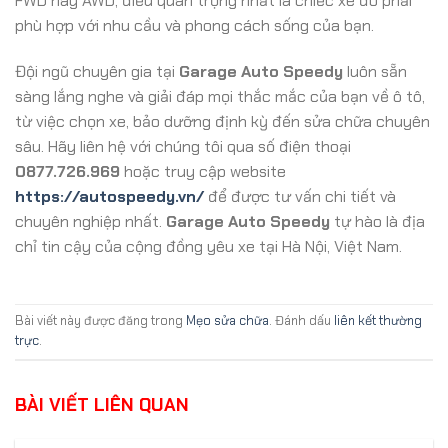
FWD hay AWD, điều quan trọng nhất là chiếc xe đó phải
phù hợp với nhu cầu và phong cách sống của bạn.
Đội ngũ chuyên gia tại
Garage Auto Speedy
luôn sẵn
sàng lắng nghe và giải đáp mọi thắc mắc của bạn về ô tô,
từ việc chọn xe, bảo dưỡng định kỳ đến sửa chữa chuyên
sâu. Hãy liên hệ với chúng tôi qua số điện thoại
0877.726.969
hoặc truy cập website
https://autospeedy.vn/
để được tư vấn chi tiết và
chuyên nghiệp nhất.
Garage Auto Speedy
tự hào là địa
chỉ tin cậy của cộng đồng yêu xe tại Hà Nội, Việt Nam.
Bài viết này được đăng trong
Mẹo sửa chữa
. Đánh dấu
liên kết thường
trực
.
BÀI VIẾT LIÊN QUAN