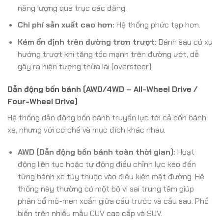
năng lượng qua trục các đăng.
Chi phí sản xuất cao hơn:
Hệ thống phức tạp hơn.
Kém ổn định trên đường trơn trượt:
Bánh sau có xu
hướng trượt khi tăng tốc mạnh trên đường ướt, dễ
gây ra hiện tượng thừa lái (oversteer).
Dẫn động bốn bánh (AWD/4WD – All-Wheel Drive /
Four-Wheel Drive)
Hệ thống dẫn động bốn bánh truyền lực tới cả bốn bánh
xe, nhưng với cơ chế và mục đích khác nhau.
AWD (Dẫn động bốn bánh toàn thời gian):
Hoạt
động liên tục hoặc tự động điều chỉnh lực kéo đến
từng bánh xe tùy thuộc vào điều kiện mặt đường. Hệ
thống này thường có một bộ vi sai trung tâm giúp
phân bổ mô-men xoắn giữa cầu trước và cầu sau. Phổ
biến trên nhiều mẫu CUV cao cấp và SUV.