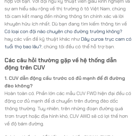
hợp với bạn. Với đội ngũ kỹ thuật viên giàu kinh nghiệm và
sự am hiểu sâu rộng về thị trường ô tô Việt Nam, chúng
tôi cam kết mang đến những thông tin chính xác và lời
khuyên hữu ích nhất. Dù bạn đang tìm kiếm thông tin về
Có loại con đội nào chuyên cho đường trường không?
hay các vấn đề kỹ thuật khác như
Dây curoa trục cam có
tuổi thọ bao lâu?
, chúng tôi đều có thể hỗ trợ bạn.
Các câu hỏi thường gặp về hệ thống dẫn
động trên CUV
1. CUV dẫn động cầu trước có đủ mạnh để đi đường
đèo không?
Hoàn toàn có. Phần lớn các mẫu CUV FWD hiện đại đều có
động cơ đủ mạnh để di chuyển trên đường đèo dốc
thông thường. Tuy nhiên, trên những đoạn đường quá
trơn trượt hoặc địa hình khó, CUV AWD sẽ có lợi thế hơn
về độ bám đường.