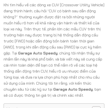
Khi tìm hiểu về các dòng xe CUV (Crossover Utility Vehicle)
đang thịnh hành, câu hỏi “CUV có bánh sau dẫn động
không?” thường xuyên được đặt ra bởi những người
muốn hiểu rõ hơn về khả năng vận hành và thiết kế của
loại xe này. Trên thực tế, phần lớn các mẫu CUV trên thị
trường hiện nay được trang bị hệ thống dẫn động cầu
trước (FWD) hoặc dẫn động bốn bánh toàn thời gian
(AWD), trong khi dẫn động cầu sau (RWD) lại cực kỳ hiếm
gặp. Tại
Garage Auto Speedy
, chúng tôi nhận thấy sự
nhầm lẫn này là khá phổ biến, và bài viết này sẽ cung cấp
cái nhìn toàn diện để bạn có thể nắm rõ về các loại hệ
thống dẫn động trên CUV, hiểu rõ ưu nhược điểm của
từng loại, và đưa ra lựa chọn phù hợp nhất cho nhu cầu
sử dụng của mình. Chúng tôi tin rằng, với kiến thức
chuyên sâu từ các kỹ sư tại
Garage Auto Speedy
, bạn
sẽ có được thông tin giá trị và chính xác nhất.