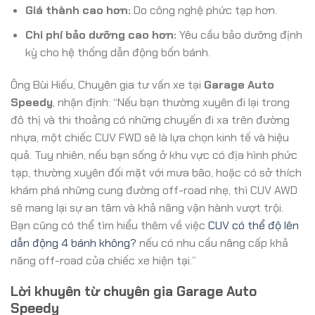
Giá thành cao hơn:
Do công nghệ phức tạp hơn.
Chi phí bảo dưỡng cao hơn:
Yêu cầu bảo dưỡng định
kỳ cho hệ thống dẫn động bốn bánh.
Ông Bùi Hiếu, Chuyên gia tư vấn xe tại
Garage Auto
Speedy
, nhận định: “Nếu bạn thường xuyên đi lại trong
đô thị và thi thoảng có những chuyến đi xa trên đường
nhựa, một chiếc CUV FWD sẽ là lựa chọn kinh tế và hiệu
quả. Tuy nhiên, nếu bạn sống ở khu vực có địa hình phức
tạp, thường xuyên đối mặt với mưa bão, hoặc có sở thích
khám phá những cung đường off-road nhẹ, thì CUV AWD
sẽ mang lại sự an tâm và khả năng vận hành vượt trội.
Bạn cũng có thể tìm hiểu thêm về việc
CUV có thể độ lên
dẫn động 4 bánh không?
nếu có nhu cầu nâng cấp khả
năng off-road của chiếc xe hiện tại.”
Lời khuyên từ chuyên gia Garage Auto
Speedy