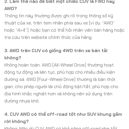
2. Làm thế nào để biết một chiếc CUV là FWD hay
AWD?
Thông tin này thường được ghi rõ trong thông số kỹ
thuật của xe, trên tem nhãn phía sau xe (ví dụ: “AWD”
hoặc “4×4”), hoặc bạn có thể hỏi nhân viên bán hàng hoặc
tra cứu trên website chính thức của hãng.
3. AWD trên CUV có giống 4WD trên xe bán tải
không?
Không hoàn toàn. AWD (All-Wheel Drive) thường hoạt
động tự động và liên tục, phù hợp cho nhiều điều kiện
đường sá. 4WD (Four-Wheel Drive) thường là bán thời
gian, cho phép người lái chủ động bật/tắt, phù hợp cho
địa hình khắc nghiệt hơn và không nên sử dụng trên
đường nhựa khô.
4. CUV AWD có thể off-road tốt như SUV khung gầm
rời không?
Không. Mặc dù CUV AWD có khả năng off-road nhẹ tốt