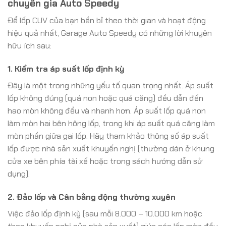
chuyên gia Auto Speedy
Để lốp CUV của bạn bền bỉ theo thời gian và hoạt động
hiệu quả nhất, Garage Auto Speedy có những lời khuyên
hữu ích sau:
1. Kiểm tra áp suất lốp định kỳ
Đây là một trong những yếu tố quan trọng nhất. Áp suất
lốp không đúng (quá non hoặc quá căng) đều dẫn đến
hao mòn không đều và nhanh hơn. Áp suất lốp quá non
làm mòn hai bên hông lốp, trong khi áp suất quá căng làm
mòn phần giữa gai lốp. Hãy tham khảo thông số áp suất
lốp được nhà sản xuất khuyến nghị (thường dán ở khung
cửa xe bên phía tài xế hoặc trong sách hướng dẫn sử
dụng).
2. Đảo lốp và Cân bằng động thường xuyên
Việc đảo lốp định kỳ (sau mỗi 8.000 – 10.000 km hoặc