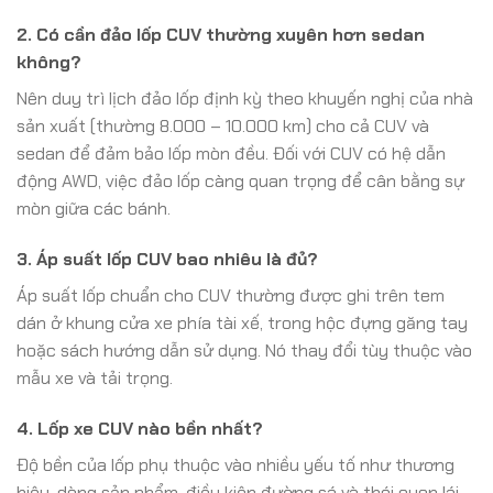
2. Có cần đảo lốp CUV thường xuyên hơn sedan
không?
Nên duy trì lịch đảo lốp định kỳ theo khuyến nghị của nhà
sản xuất (thường 8.000 – 10.000 km) cho cả CUV và
sedan để đảm bảo lốp mòn đều. Đối với CUV có hệ dẫn
động AWD, việc đảo lốp càng quan trọng để cân bằng sự
mòn giữa các bánh.
3. Áp suất lốp CUV bao nhiêu là đủ?
Áp suất lốp chuẩn cho CUV thường được ghi trên tem
dán ở khung cửa xe phía tài xế, trong hộc đựng găng tay
hoặc sách hướng dẫn sử dụng. Nó thay đổi tùy thuộc vào
mẫu xe và tải trọng.
4. Lốp xe CUV nào bền nhất?
Độ bền của lốp phụ thuộc vào nhiều yếu tố như thương
hiệu, dòng sản phẩm, điều kiện đường sá và thói quen lái