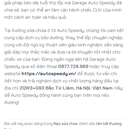
giải pháp kéo dài tuổi thọ lốp mà Garage Auto Speedy đã
chia sẻ, bạn có thể an tâm vận hành chiếc CUV của mình
một cách an toàn và hiệu quả.
Tại Xưởng sửa chữa ô tô Auto Speedy, chúng tôi cam kết
cung cấp dịch vụ bảo dưỡng, thay thế lốp chuyên nghiệp,
cùng với đội ngũ kỹ thuật viên giàu kinh nghiệm, sẵn sàng
giải đáp mọi thắc mắc và đưa ra lời khuyên tốt nhất cho
chiếc xe của bạn. Đừng ngần ngại liên hệ Garage Auto
Speedy qua số điện thoại
0877.726.969
hoặc truy cập
website
https://autospeedy.vn/
để được tư vấn chi
tiết hơn và trải nghiệm dịch vụ chất lượng hàng đầu tại
địa chỉ
2QW3+G93 Bắc Từ Liêm, Hà Nội, Việt Nam
. Hãy
để Auto Speedy đồng hành cùng bạn trên mọi nẻo
đường!
Bài viết này được đăng trong
Mẹo sửa chữa
. Đánh dấu
liên kết thường