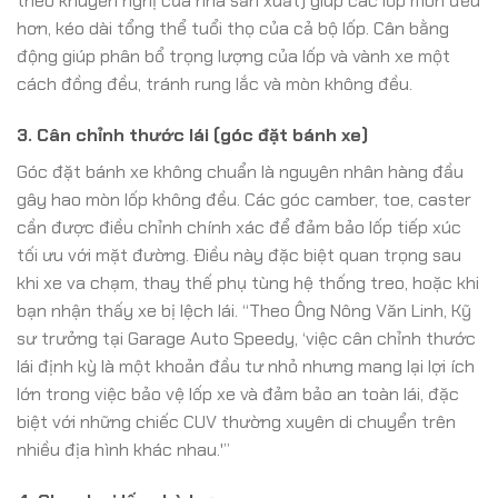
theo khuyến nghị của nhà sản xuất) giúp các lốp mòn đều
hơn, kéo dài tổng thể tuổi thọ của cả bộ lốp. Cân bằng
động giúp phân bổ trọng lượng của lốp và vành xe một
cách đồng đều, tránh rung lắc và mòn không đều.
3. Cân chỉnh thước lái (góc đặt bánh xe)
Góc đặt bánh xe không chuẩn là nguyên nhân hàng đầu
gây hao mòn lốp không đều. Các góc camber, toe, caster
cần được điều chỉnh chính xác để đảm bảo lốp tiếp xúc
tối ưu với mặt đường. Điều này đặc biệt quan trọng sau
khi xe va chạm, thay thế phụ tùng hệ thống treo, hoặc khi
bạn nhận thấy xe bị lệch lái. “Theo Ông Nông Văn Linh, Kỹ
sư trưởng tại Garage Auto Speedy, ‘việc cân chỉnh thước
lái định kỳ là một khoản đầu tư nhỏ nhưng mang lại lợi ích
lớn trong việc bảo vệ lốp xe và đảm bảo an toàn lái, đặc
biệt với những chiếc CUV thường xuyên di chuyển trên
nhiều địa hình khác nhau.'”