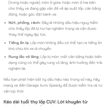
(trong hoặc ngoài), mòn ở giữa, hoặc mòn ở hai bên
cho thấy xe đang gặp vấn đề về áp suất lốp, cân bằng
động, hoặc góc đặt bánh xe.
Nứt, phồng, rách:
Đây là những dấu hiệu nguy hiểm
cho thấy lốp đã bị hư hại nghiêm trọng và cần được
thay thế ngay lập tức.
Tiếng ồn lạ:
Lốp mòn không đều có thể tạo ra tiếng ồn
khó chịu khi xe di chuyển.
Rung lắc vô lăng:
Lốp bị mòn, mất cân bằng hoặc biến
dạng cũng có thể gây rung vô lăng, ảnh hưởng đến trải
nghiệm lái.
Nếu bạn phát hiện bất kỳ dấu hiệu nào trong số này, hãy
mang xe đến Garage Auto Speedy để được kiểm tra và tư
vấn kịp thời.
Kéo dài tuổi thọ lốp CUV: Lời khuyên từ