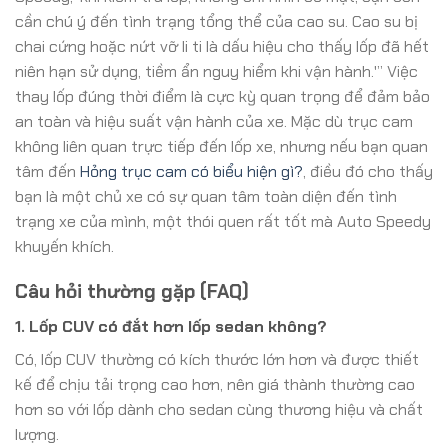
cần chú ý đến tình trạng tổng thể của cao su. Cao su bị
chai cứng hoặc nứt vỡ li ti là dấu hiệu cho thấy lốp đã hết
niên hạn sử dụng, tiềm ẩn nguy hiểm khi vận hành.'” Việc
thay lốp đúng thời điểm là cực kỳ quan trọng để đảm bảo
an toàn và hiệu suất vận hành của xe. Mặc dù trục cam
không liên quan trực tiếp đến lốp xe, nhưng nếu bạn quan
tâm đến
Hỏng trục cam có biểu hiện gì?
, điều đó cho thấy
bạn là một chủ xe có sự quan tâm toàn diện đến tình
trạng xe của mình, một thói quen rất tốt mà Auto Speedy
khuyến khích.
Câu hỏi thường gặp (FAQ)
1. Lốp CUV có đắt hơn lốp sedan không?
Có, lốp CUV thường có kích thước lớn hơn và được thiết
kế để chịu tải trọng cao hơn, nên giá thành thường cao
hơn so với lốp dành cho sedan cùng thương hiệu và chất
lượng.