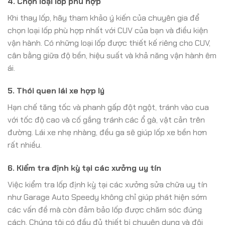
4. Chọn loại lốp phù hợp
Khi thay lốp, hãy tham khảo ý kiến của chuyên gia để
chọn loại lốp phù hợp nhất với CUV của bạn và điều kiện
vận hành. Có những loại lốp được thiết kế riêng cho CUV,
cân bằng giữa độ bền, hiệu suất và khả năng vận hành êm
ái.
5. Thói quen lái xe hợp lý
Hạn chế tăng tốc và phanh gấp đột ngột, tránh vào cua
với tốc độ cao và cố gắng tránh các ổ gà, vật cản trên
đường. Lái xe nhẹ nhàng, đều ga sẽ giúp lốp xe bền hơn
rất nhiều.
6. Kiểm tra định kỳ tại các xưởng uy tín
Việc kiểm tra lốp định kỳ tại các xưởng sửa chữa uy tín
như Garage Auto Speedy không chỉ giúp phát hiện sớm
các vấn đề mà còn đảm bảo lốp được chăm sóc đúng
cách. Chúng tôi có đầy đủ thiết bị chuyên dụng và đội