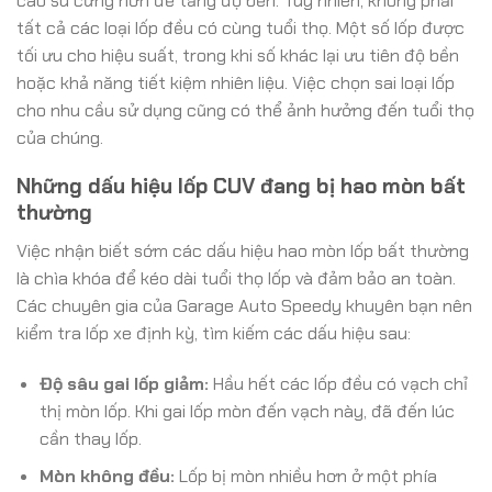
cao su cứng hơn để tăng độ bền. Tuy nhiên, không phải
tất cả các loại lốp đều có cùng tuổi thọ. Một số lốp được
tối ưu cho hiệu suất, trong khi số khác lại ưu tiên độ bền
hoặc khả năng tiết kiệm nhiên liệu. Việc chọn sai loại lốp
cho nhu cầu sử dụng cũng có thể ảnh hưởng đến tuổi thọ
của chúng.
Những dấu hiệu lốp CUV đang bị hao mòn bất
thường
Việc nhận biết sớm các dấu hiệu hao mòn lốp bất thường
là chìa khóa để kéo dài tuổi thọ lốp và đảm bảo an toàn.
Các chuyên gia của Garage Auto Speedy khuyên bạn nên
kiểm tra lốp xe định kỳ, tìm kiếm các dấu hiệu sau:
Độ sâu gai lốp giảm:
Hầu hết các lốp đều có vạch chỉ
thị mòn lốp. Khi gai lốp mòn đến vạch này, đã đến lúc
cần thay lốp.
Mòn không đều:
Lốp bị mòn nhiều hơn ở một phía