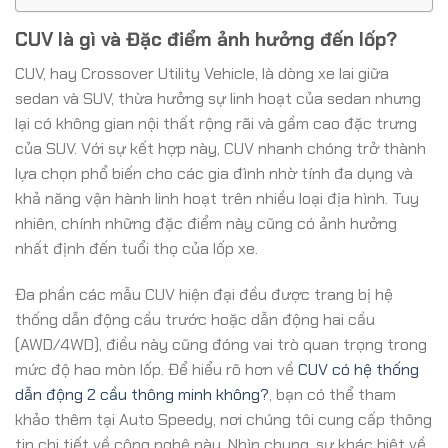
CUV là gì và Đặc điểm ảnh hưởng đến lốp?
CUV, hay Crossover Utility Vehicle, là dòng xe lai giữa
sedan và SUV, thừa hưởng sự linh hoạt của sedan nhưng
lại có không gian nội thất rộng rãi và gầm cao đặc trưng
của SUV. Với sự kết hợp này, CUV nhanh chóng trở thành
lựa chọn phổ biến cho các gia đình nhờ tính đa dụng và
khả năng vận hành linh hoạt trên nhiều loại địa hình. Tuy
nhiên, chính những đặc điểm này cũng có ảnh hưởng
nhất định đến tuổi thọ của lốp xe.
Đa phần các mẫu CUV hiện đại đều được trang bị hệ
thống dẫn động cầu trước hoặc dẫn động hai cầu
(AWD/4WD), điều này cũng đóng vai trò quan trọng trong
mức độ hao mòn lốp. Để hiểu rõ hơn về
CUV có hệ thống
dẫn động 2 cầu thông minh không?
, bạn có thể tham
khảo thêm tại Auto Speedy, nơi chúng tôi cung cấp thông
tin chi tiết về công nghệ này. Nhìn chung, sự khác biệt về