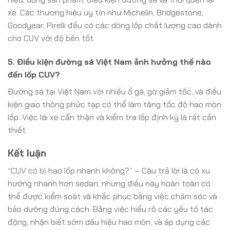
xe. Các thương hiệu uy tín như Michelin, Bridgestone,
Goodyear, Pirelli đều có các dòng lốp chất lượng cao dành
cho CUV với độ bền tốt.
5. Điều kiện đường sá Việt Nam ảnh hưởng thế nào
đến lốp CUV?
Đường sá tại Việt Nam với nhiều ổ gà, gờ giảm tốc, và điều
kiện giao thông phức tạp có thể làm tăng tốc độ hao mòn
lốp. Việc lái xe cẩn thận và kiểm tra lốp định kỳ là rất cần
thiết.
Kết luận
“CUV có bị hao lốp nhanh không?” – Câu trả lời là có xu
hướng nhanh hơn sedan, nhưng điều này hoàn toàn có
thể được kiểm soát và khắc phục bằng việc chăm sóc và
bảo dưỡng đúng cách. Bằng việc hiểu rõ các yếu tố tác
động, nhận biết sớm dấu hiệu hao mòn, và áp dụng các