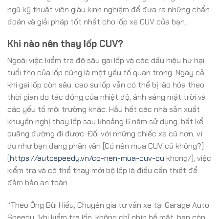
ngũ kỹ thuật viên giàu kinh nghiệm để đưa ra những chẩn
đoán và giải pháp tốt nhất cho lốp xe CUV của bạn.
Khi nào nên thay lốp CUV?
Ngoài việc kiểm tra độ sâu gai lốp và các dấu hiệu hư hại,
tuổi thọ của lốp cũng là một yếu tố quan trọng. Ngay cả
khi gai lốp còn sâu, cao su lốp vẫn có thể bị lão hóa theo
thời gian do tác động của nhiệt độ, ánh sáng mặt trời và
các yếu tố môi trường khác. Hầu hết các nhà sản xuất
khuyến nghị thay lốp sau khoảng 6 năm sử dụng, bất kể
quãng đường đi được. Đối với những chiếc xe cũ hơn, ví
dụ như bạn đang phân vân [Có nên mua CUV cũ không?]
(
https://autospeedy.vn/co-nen-mua-cuv-cu
khong/), việc
kiểm tra và có thể thay mới bộ lốp là điều cần thiết để
đảm bảo an toàn.
“Theo Ông Bùi Hiếu, Chuyên gia tư vấn xe tại Garage Auto
Speedy, ‘khi kiểm tra lốp, không chỉ nhìn bề mặt, bạn còn