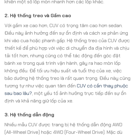
khiến một số lốp mòn nhanh hơn các lốp khác.
2. Hệ thống treo và Gầm cao
Với gầm xe cao hơn, CUV có trọng tâm cao hơn sedan.
Điều này ảnh hưởng đến sự ổn định và cách xe phản ứng
khi vào cua hoặc phanh gấp. Hệ thống treo của CUV được
thiết kế để phù hợp với việc di chuyển đa địa hình và chịu
tải tốt hơn, nhưng cũng có thể tác động đến góc đặt
bánh xe trong quá trình vận hành, gây ra hao mòn lốp
không đều. Để tối ưu hiệu suất và tuổi thọ của xe, việc
bảo dưỡng hệ thống treo là rất quan trọng. Điều này cũng
tương tự như việc quan tâm đến
CUV có cần thay phuộc
sau bao lâu?
, một yếu tố ảnh hưởng trực tiếp đến sự ổn
định và khả năng giữ lốp của xe.
3. Hệ thống dẫn động
Nhiều mẫu CUV được trang bị hệ thống dẫn động AWD
(All-Wheel Drive) hoặc 4WD (Four-Wheel Drive). Mặc dù