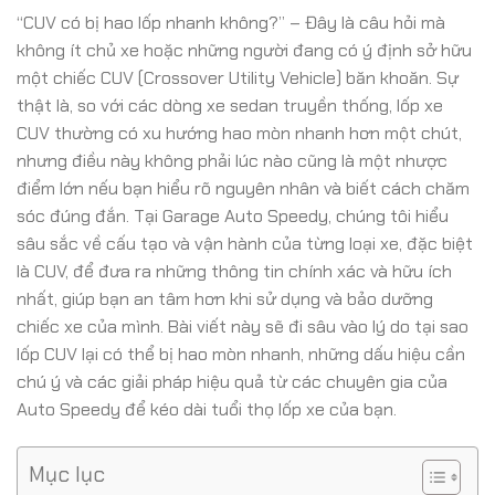
“CUV có bị hao lốp nhanh không?” – Đây là câu hỏi mà
không ít chủ xe hoặc những người đang có ý định sở hữu
một chiếc CUV (Crossover Utility Vehicle) băn khoăn. Sự
thật là, so với các dòng xe sedan truyền thống, lốp xe
CUV thường có xu hướng hao mòn nhanh hơn một chút,
nhưng điều này không phải lúc nào cũng là một nhược
điểm lớn nếu bạn hiểu rõ nguyên nhân và biết cách chăm
sóc đúng đắn. Tại Garage Auto Speedy, chúng tôi hiểu
sâu sắc về cấu tạo và vận hành của từng loại xe, đặc biệt
là CUV, để đưa ra những thông tin chính xác và hữu ích
nhất, giúp bạn an tâm hơn khi sử dụng và bảo dưỡng
chiếc xe của mình. Bài viết này sẽ đi sâu vào lý do tại sao
lốp CUV lại có thể bị hao mòn nhanh, những dấu hiệu cần
chú ý và các giải pháp hiệu quả từ các chuyên gia của
Auto Speedy để kéo dài tuổi thọ lốp xe của bạn.
Mục lục