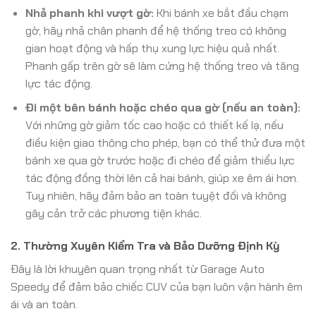
Nhả phanh khi vượt gờ:
Khi bánh xe bắt đầu chạm
gờ, hãy nhả chân phanh để hệ thống treo có không
gian hoạt động và hấp thụ xung lực hiệu quả nhất.
Phanh gấp trên gờ sẽ làm cứng hệ thống treo và tăng
lực tác động.
Đi một bên bánh hoặc chéo qua gờ (nếu an toàn):
Với những gờ giảm tốc cao hoặc có thiết kế lạ, nếu
điều kiện giao thông cho phép, bạn có thể thử đưa một
bánh xe qua gờ trước hoặc đi chéo để giảm thiểu lực
tác động đồng thời lên cả hai bánh, giúp xe êm ái hơn.
Tuy nhiên, hãy đảm bảo an toàn tuyệt đối và không
gây cản trở các phương tiện khác.
2. Thường Xuyên Kiểm Tra và Bảo Dưỡng Định Kỳ
Đây là lời khuyên quan trọng nhất từ Garage Auto
Speedy để đảm bảo chiếc CUV của bạn luôn vận hành êm
ái và an toàn.