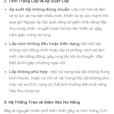
2. Tình Trạng Lốp và Áp Suất Lốp
Áp suất lốp không đúng chuẩn:
Lốp non hơi sẽ làm
xe bị lún và ma sát nhiều hơn, khiến xe bị xóc mạnh khi
qua gờ. Ngược lại, lốp quá căng sẽ giảm khả năng hấp
thụ xung chấn, truyền toàn bộ lực lên thân xe, gây
cảm giác cứng và rung.
Lốp mòn không đều hoặc biến dạng:
Bề mặt lốp
không còn đồng nhất hoặc lốp bị phồng, rách sẽ làm
mất cân bằng động, gây rung lắc khi di chuyển, đặc
biệt là khi gặp chướng ngại vật.
Lốp không phù hợp:
Việc sử dụng loại lốp không đúng
kích thước, hoặc có chỉ số tải trọng/tốc độ không phù
hợp với xe CUV cũng có thể ảnh hưởng đến khả năng
hấp thụ xung lực.
3. Hệ Thống Treo và Giảm Xóc Hư Hỏng
Đây là nguyên nhân phổ biến nhất gây ra tình trạng CUV