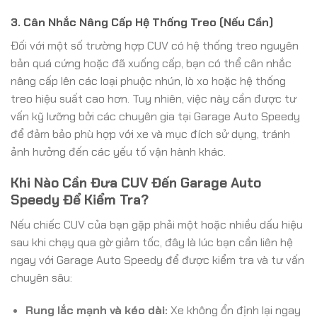
3. Cân Nhắc Nâng Cấp Hệ Thống Treo (Nếu Cần)
Đối với một số trường hợp CUV có hệ thống treo nguyên
bản quá cứng hoặc đã xuống cấp, bạn có thể cân nhắc
nâng cấp lên các loại phuộc nhún, lò xo hoặc hệ thống
treo hiệu suất cao hơn. Tuy nhiên, việc này cần được tư
vấn kỹ lưỡng bởi các chuyên gia tại Garage Auto Speedy
để đảm bảo phù hợp với xe và mục đích sử dụng, tránh
ảnh hưởng đến các yếu tố vận hành khác.
Khi Nào Cần Đưa CUV Đến Garage Auto
Speedy Để Kiểm Tra?
Nếu chiếc CUV của bạn gặp phải một hoặc nhiều dấu hiệu
sau khi chạy qua gờ giảm tốc, đây là lúc bạn cần liên hệ
ngay với Garage Auto Speedy để được kiểm tra và tư vấn
chuyên sâu:
Rung lắc mạnh và kéo dài:
Xe không ổn định lại ngay