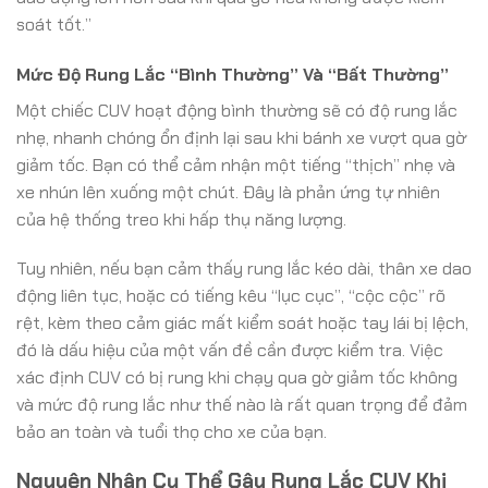
soát tốt.”
Mức Độ Rung Lắc “Bình Thường” Và “Bất Thường”
Một chiếc CUV hoạt động bình thường sẽ có độ rung lắc
nhẹ, nhanh chóng ổn định lại sau khi bánh xe vượt qua gờ
giảm tốc. Bạn có thể cảm nhận một tiếng “thịch” nhẹ và
xe nhún lên xuống một chút. Đây là phản ứng tự nhiên
của hệ thống treo khi hấp thụ năng lượng.
Tuy nhiên, nếu bạn cảm thấy rung lắc kéo dài, thân xe dao
động liên tục, hoặc có tiếng kêu “lục cục”, “cộc cộc” rõ
rệt, kèm theo cảm giác mất kiểm soát hoặc tay lái bị lệch,
đó là dấu hiệu của một vấn đề cần được kiểm tra. Việc
xác định CUV có bị rung khi chạy qua gờ giảm tốc không
và mức độ rung lắc như thế nào là rất quan trọng để đảm
bảo an toàn và tuổi thọ cho xe của bạn.
Nguyên Nhân Cụ Thể Gây Rung Lắc CUV Khi