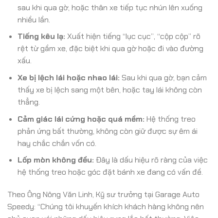
sau khi qua gờ, hoặc thân xe tiếp tục nhún lên xuống
nhiều lần.
Tiếng kêu lạ:
Xuất hiện tiếng “lục cục”, “cộp cộp” rõ
rệt từ gầm xe, đặc biệt khi qua gờ hoặc đi vào đường
xấu.
Xe bị lệch lái hoặc nhao lái:
Sau khi qua gờ, bạn cảm
thấy xe bị lệch sang một bên, hoặc tay lái không còn
thẳng.
Cảm giác lái cứng hoặc quá mềm:
Hệ thống treo
phản ứng bất thường, không còn giữ được sự êm ái
hay chắc chắn vốn có.
Lốp mòn không đều:
Đây là dấu hiệu rõ ràng của việc
hệ thống treo hoặc góc đặt bánh xe đang có vấn đề.
Theo Ông Nông Văn Linh, Kỹ sư trưởng tại Garage Auto
Speedy: “Chúng tôi khuyến khích khách hàng không nên