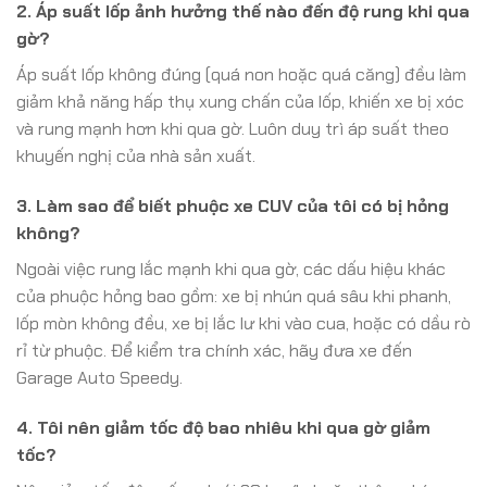
2. Áp suất lốp ảnh hưởng thế nào đến độ rung khi qua
gờ?
Áp suất lốp không đúng (quá non hoặc quá căng) đều làm
giảm khả năng hấp thụ xung chấn của lốp, khiến xe bị xóc
và rung mạnh hơn khi qua gờ. Luôn duy trì áp suất theo
khuyến nghị của nhà sản xuất.
3. Làm sao để biết phuộc xe CUV của tôi có bị hỏng
không?
Ngoài việc rung lắc mạnh khi qua gờ, các dấu hiệu khác
của phuộc hỏng bao gồm: xe bị nhún quá sâu khi phanh,
lốp mòn không đều, xe bị lắc lư khi vào cua, hoặc có dầu rò
rỉ từ phuộc. Để kiểm tra chính xác, hãy đưa xe đến
Garage Auto Speedy.
4. Tôi nên giảm tốc độ bao nhiêu khi qua gờ giảm
tốc?