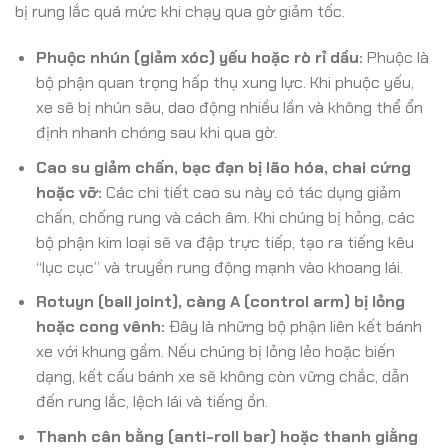
bị rung lắc quá mức khi chạy qua gờ giảm tốc.
Phuộc nhún (giảm xóc) yếu hoặc rò rỉ dầu:
Phuộc là
bộ phận quan trọng hấp thụ xung lực. Khi phuộc yếu,
xe sẽ bị nhún sâu, dao động nhiều lần và không thể ổn
định nhanh chóng sau khi qua gờ.
Cao su giảm chấn, bạc đạn bị lão hóa, chai cứng
hoặc vỡ:
Các chi tiết cao su này có tác dụng giảm
chấn, chống rung và cách âm. Khi chúng bị hỏng, các
bộ phận kim loại sẽ va đập trực tiếp, tạo ra tiếng kêu
“lục cục” và truyền rung động mạnh vào khoang lái.
Rotuyn (ball joint), càng A (control arm) bị lỏng
hoặc cong vênh:
Đây là những bộ phận liên kết bánh
xe với khung gầm. Nếu chúng bị lỏng lẻo hoặc biến
dạng, kết cấu bánh xe sẽ không còn vững chắc, dẫn
đến rung lắc, lệch lái và tiếng ồn.
Thanh cân bằng (anti-roll bar) hoặc thanh giằng