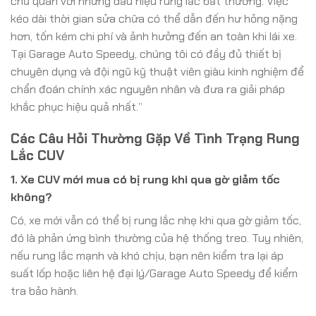
chủ quan với những dấu hiệu rung lắc bất thường. Việc
kéo dài thời gian sửa chữa có thể dẫn đến hư hỏng nặng
hơn, tốn kém chi phí và ảnh hưởng đến an toàn khi lái xe.
Tại Garage Auto Speedy, chúng tôi có đầy đủ thiết bị
chuyên dụng và đội ngũ kỹ thuật viên giàu kinh nghiệm để
chẩn đoán chính xác nguyên nhân và đưa ra giải pháp
khắc phục hiệu quả nhất.”
Các Câu Hỏi Thường Gặp Về Tình Trạng Rung
Lắc CUV
1. Xe CUV mới mua có bị rung khi qua gờ giảm tốc
không?
Có, xe mới vẫn có thể bị rung lắc nhẹ khi qua gờ giảm tốc,
đó là phản ứng bình thường của hệ thống treo. Tuy nhiên,
nếu rung lắc mạnh và khó chịu, bạn nên kiểm tra lại áp
suất lốp hoặc liên hệ đại lý/Garage Auto Speedy để kiểm
tra bảo hành.