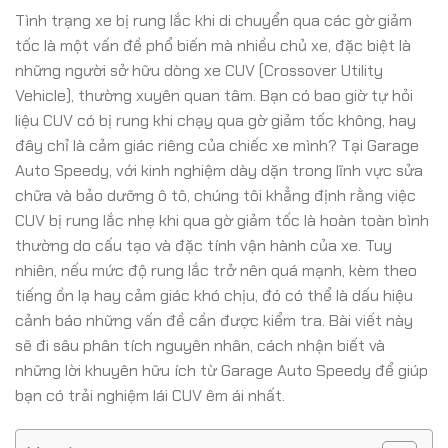
Tình trạng xe bị rung lắc khi di chuyển qua các gờ giảm
tốc là một vấn đề phổ biến mà nhiều chủ xe, đặc biệt là
những người sở hữu dòng xe CUV (Crossover Utility
Vehicle), thường xuyên quan tâm. Bạn có bao giờ tự hỏi
liệu CUV có bị rung khi chạy qua gờ giảm tốc không, hay
đây chỉ là cảm giác riêng của chiếc xe mình? Tại Garage
Auto Speedy, với kinh nghiệm dày dặn trong lĩnh vực sửa
chữa và bảo dưỡng ô tô, chúng tôi khẳng định rằng việc
CUV bị rung lắc nhẹ khi qua gờ giảm tốc là hoàn toàn bình
thường do cấu tạo và đặc tính vận hành của xe. Tuy
nhiên, nếu mức độ rung lắc trở nên quá mạnh, kèm theo
tiếng ồn lạ hay cảm giác khó chịu, đó có thể là dấu hiệu
cảnh báo những vấn đề cần được kiểm tra. Bài viết này
sẽ đi sâu phân tích nguyên nhân, cách nhận biết và
những lời khuyên hữu ích từ Garage Auto Speedy để giúp
bạn có trải nghiệm lái CUV êm ái nhất.