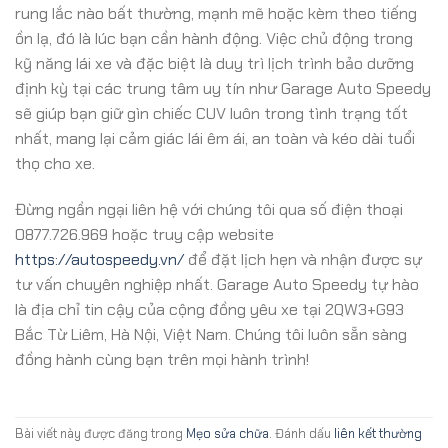
rung lắc nào bất thường, mạnh mẽ hoặc kèm theo tiếng
ồn lạ, đó là lúc bạn cần hành động. Việc chủ động trong
kỹ năng lái xe và đặc biệt là duy trì lịch trình bảo dưỡng
định kỳ tại các trung tâm uy tín như Garage Auto Speedy
sẽ giúp bạn giữ gìn chiếc CUV luôn trong tình trạng tốt
nhất, mang lại cảm giác lái êm ái, an toàn và kéo dài tuổi
thọ cho xe.
Đừng ngần ngại liên hệ với chúng tôi qua số điện thoại
0877.726.969 hoặc truy cập website
https://autospeedy.vn/
để đặt lịch hẹn và nhận được sự
tư vấn chuyên nghiệp nhất. Garage Auto Speedy tự hào
là địa chỉ tin cậy của cộng đồng yêu xe tại 2QW3+G93
Bắc Từ Liêm, Hà Nội, Việt Nam. Chúng tôi luôn sẵn sàng
đồng hành cùng bạn trên mọi hành trình!
Bài viết này được đăng trong
Mẹo sửa chữa
. Đánh dấu
liên kết thường