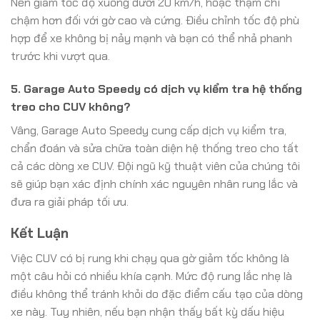
Nên giảm tốc độ xuống dưới 20 km/h, hoặc thậm chí
chậm hơn đối với gờ cao và cứng. Điều chỉnh tốc độ phù
hợp để xe không bị nảy mạnh và bạn có thể nhả phanh
trước khi vượt qua.
5. Garage Auto Speedy có dịch vụ kiểm tra hệ thống
treo cho CUV không?
Vâng, Garage Auto Speedy cung cấp dịch vụ kiểm tra,
chẩn đoán và sửa chữa toàn diện hệ thống treo cho tất
cả các dòng xe CUV. Đội ngũ kỹ thuật viên của chúng tôi
sẽ giúp bạn xác định chính xác nguyên nhân rung lắc và
đưa ra giải pháp tối ưu.
Kết Luận
Việc CUV có bị rung khi chạy qua gờ giảm tốc không là
một câu hỏi có nhiều khía cạnh. Mức độ rung lắc nhẹ là
điều không thể tránh khỏi do đặc điểm cấu tạo của dòng
xe này. Tuy nhiên, nếu bạn nhận thấy bất kỳ dấu hiệu