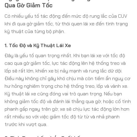
Qua Gờ Giảm Tốc
Có nhiều yếu tố tác động đến mức độ rung lắc của CUV
khi đi qua gờ giảm tốc, từ thói quen lái xe đến tình trạng
kỹ thuật của từng bộ phận.
1. Tốc Độ và Kỹ Thuật Lái Xe
Đây là yếu tố quan trọng nhất. Khi bạn lái xe với tốc độ
cao qua gờ giảm tốc, lực tác động lên hệ thống treo và
lốp sẽ rất lớn, khiến xe bị nảy mạnh và rung lắc dữ dội.
Điều này không chỉ gây khó chịu mà còn tiềm ẩn nguy cơ
hư hỏng nghiêm trọng cho hệ thống treo, lốp và vành xe.
Kỹ thuật lái xe cũng đóng vai trò quan trọng. Nếu bạn
không giảm tốc độ và đánh lái thẳng qua gờ, hoặc cố tình
phanh gấp ngay trên gờ, xe sẽ chịu lực tác động lớn hơn
rất nhiều so với việc giảm tốc độ từ từ và nhả phanh
trước khi vượt qua.