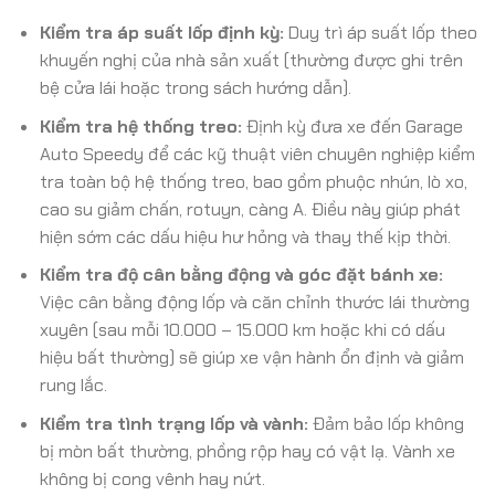
Kiểm tra áp suất lốp định kỳ:
Duy trì áp suất lốp theo
khuyến nghị của nhà sản xuất (thường được ghi trên
bệ cửa lái hoặc trong sách hướng dẫn).
Kiểm tra hệ thống treo:
Định kỳ đưa xe đến Garage
Auto Speedy để các kỹ thuật viên chuyên nghiệp kiểm
tra toàn bộ hệ thống treo, bao gồm phuộc nhún, lò xo,
cao su giảm chấn, rotuyn, càng A. Điều này giúp phát
hiện sớm các dấu hiệu hư hỏng và thay thế kịp thời.
Kiểm tra độ cân bằng động và góc đặt bánh xe:
Việc cân bằng động lốp và căn chỉnh thước lái thường
xuyên (sau mỗi 10.000 – 15.000 km hoặc khi có dấu
hiệu bất thường) sẽ giúp xe vận hành ổn định và giảm
rung lắc.
Kiểm tra tình trạng lốp và vành:
Đảm bảo lốp không
bị mòn bất thường, phồng rộp hay có vật lạ. Vành xe
không bị cong vênh hay nứt.