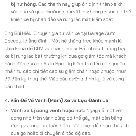
bị hư hỏng:
Các thanh này giúp ổn định thân xe khi
vào cua và qua chướng ngại vật. Hư hỏng chúng có thể
khiến xe bị chao đảo và rung lắc mất kiểm soát.
Ông Bùi Hiếu, Chuyên gia tư vấn xe tại Garage Auto
Speedy, khẳng định: “Một hệ thống treo khỏe mạnh là
chìa khóa để CUV vận hành êm ái. Rất nhiều trường hợp
xe bị rung lắc bất thường khi qua gờ giảm tốc mà khách
hàng đến Garage Auto Speedy kiểm tra đều có nguyên
nhân từ các chi tiết cao su giảm chấn hoặc phuộc nhún
đã đến kỳ thay thế. Việc bảo dưỡng định kỳ là vô cùng
cần thiết.”
4. Vấn Đề Về Vành (Mâm) Xe và Lực Đánh Lái
Vành xe bị cong vênh hoặc nứt:
Ngay cả một vết
cong nhỏ trên vành cũng có thể gây mất cân bằng
động và rung lắc toàn bộ xe, đặc biệt dễ nhận thấy khi
qua gờ hoặc di chuyển ở tốc độ cao.