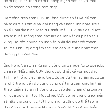
dễ dàng khiến thân xe dao động mạnh hơn so với một
chiếc sedan có trọng tâm thấp.
Hệ thống treo trên CUV thường được thiết kế để cân
bằng giữa sự êm ái và khả năng vận hành linh hoạt trên
nhiều loại địa hình. Mặc dù nhiều mẫu CUV hiện đại được
trang bị hệ thống treo độc lập đa liên kết giúp hấp thụ
xung lực tốt, nhưng chúng vẫn phải đối mặt với thách
thức từ những gờ giảm tốc nhô cao và cứng nhắc trên
đường phố Việt Nam.
Ông Nông Văn Linh, Kỹ sư trưởng tại Garage Auto Speedy,
chia sẻ: “Mỗi chiếc CUV đều được thiết kế với một đặc
tính hệ thống treo riêng biệt. Có xe ưu tiên sự êm ái, có xe
lại chú trọng đến độ cứng vững để tăng cảm giác lái thể
thao. Điều này ảnh hưởng trực tiếp đến phản ứng của xe
khi qua gờ giảm tốc. Một chiếc CUV có hệ thống treo mềm
sẽ hấp thụ xung lực tốt hơn, nhưng cũng có thể tạo ra
dao động lớn hơn sau khi qua gờ nếu không được kiểm