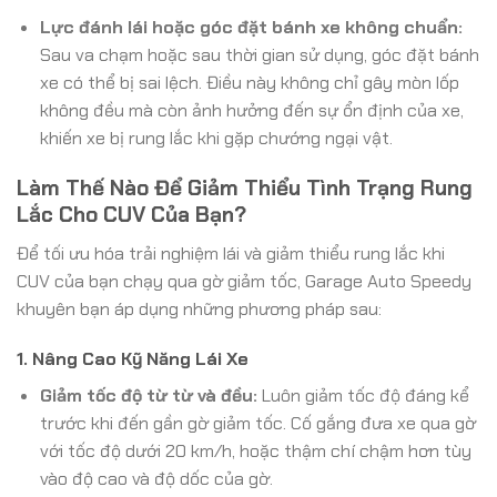
Lực đánh lái hoặc góc đặt bánh xe không chuẩn:
Sau va chạm hoặc sau thời gian sử dụng, góc đặt bánh
xe có thể bị sai lệch. Điều này không chỉ gây mòn lốp
không đều mà còn ảnh hưởng đến sự ổn định của xe,
khiến xe bị rung lắc khi gặp chướng ngại vật.
Làm Thế Nào Để Giảm Thiểu Tình Trạng Rung
Lắc Cho CUV Của Bạn?
Để tối ưu hóa trải nghiệm lái và giảm thiểu rung lắc khi
CUV của bạn chạy qua gờ giảm tốc, Garage Auto Speedy
khuyên bạn áp dụng những phương pháp sau:
1. Nâng Cao Kỹ Năng Lái Xe
Giảm tốc độ từ từ và đều:
Luôn giảm tốc độ đáng kể
trước khi đến gần gờ giảm tốc. Cố gắng đưa xe qua gờ
với tốc độ dưới 20 km/h, hoặc thậm chí chậm hơn tùy
vào độ cao và độ dốc của gờ.