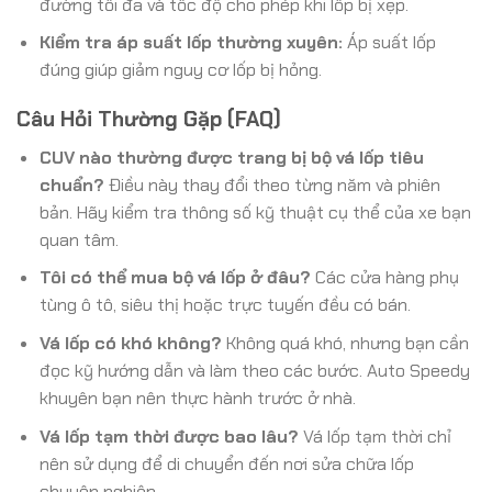
đường tối đa và tốc độ cho phép khi lốp bị xẹp.
Kiểm tra áp suất lốp thường xuyên:
Áp suất lốp
đúng giúp giảm nguy cơ lốp bị hỏng.
Câu Hỏi Thường Gặp (FAQ)
CUV nào thường được trang bị bộ vá lốp tiêu
chuẩn?
Điều này thay đổi theo từng năm và phiên
bản. Hãy kiểm tra thông số kỹ thuật cụ thể của xe bạn
quan tâm.
Tôi có thể mua bộ vá lốp ở đâu?
Các cửa hàng phụ
tùng ô tô, siêu thị hoặc trực tuyến đều có bán.
Vá lốp có khó không?
Không quá khó, nhưng bạn cần
đọc kỹ hướng dẫn và làm theo các bước. Auto Speedy
khuyên bạn nên thực hành trước ở nhà.
Vá lốp tạm thời được bao lâu?
Vá lốp tạm thời chỉ
nên sử dụng để di chuyển đến nơi sửa chữa lốp
chuyên nghiệp.