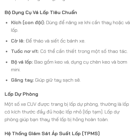
Bộ Dụng Cụ Vá Lốp Tiêu Chuẩn
Kích (con đội):
Dùng để nâng xe khi cần thay hoặc vá
lốp.
Cờ lê:
Để tháo và siết ốc bánh xe.
Tuốc nơ vít:
Có thể cần thiết trong một số thao tác.
Bộ vá lốp:
Bao gồm keo vá, dụng cụ chèn keo và bơm
mini.
Găng tay:
Giúp giữ tay sạch sẽ.
Lốp Dự Phòng
Một số xe CUV được trang bị lốp dự phòng, thường là lốp
có kích thước đầy đủ hoặc lốp nhỏ (lốp tạm). Lốp dự
phòng giúp bạn thay thế lốp bị hỏng hoàn toàn.
Hệ Thống Giám Sát Áp Suất Lốp (TPMS)