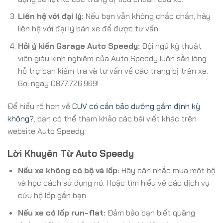
Liên hệ với đại lý:
Nếu bạn vẫn không chắc chắn, hãy
liên hệ với đại lý bán xe để được tư vấn.
Hỏi ý kiến Garage Auto Speedy:
Đội ngũ kỹ thuật
viên giàu kinh nghiệm của Auto Speedy luôn sẵn lòng
hỗ trợ bạn kiểm tra và tư vấn về các trang bị trên xe.
Gọi ngay 0877.726.969!
Để hiểu rõ hơn về
CUV có cần bảo dưỡng gầm định kỳ
không?
, bạn có thể tham khảo các bài viết khác trên
website Auto Speedy.
Lời Khuyên Từ Auto Speedy
Nếu xe không có bộ vá lốp:
Hãy cân nhắc mua một bộ
và học cách sử dụng nó. Hoặc tìm hiểu về các dịch vụ
cứu hộ lốp gần bạn.
Nếu xe có lốp run-flat:
Đảm bảo bạn biết quãng