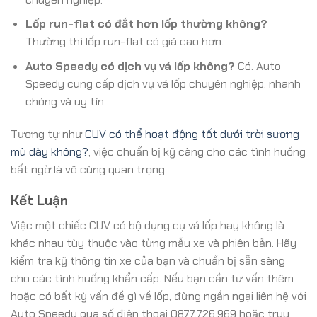
Lốp run-flat có đắt hơn lốp thường không?
Thường thì lốp run-flat có giá cao hơn.
Auto Speedy có dịch vụ vá lốp không?
Có. Auto
Speedy cung cấp dịch vụ vá lốp chuyên nghiệp, nhanh
chóng và uy tín.
Tương tự như
CUV có thể hoạt động tốt dưới trời sương
mù dày không?
, việc chuẩn bị kỹ càng cho các tình huống
bất ngờ là vô cùng quan trọng.
Kết Luận
Việc một chiếc CUV có bộ dụng cụ vá lốp hay không là
khác nhau tùy thuộc vào từng mẫu xe và phiên bản. Hãy
kiểm tra kỹ thông tin xe của bạn và chuẩn bị sẵn sàng
cho các tình huống khẩn cấp. Nếu bạn cần tư vấn thêm
hoặc có bất kỳ vấn đề gì về lốp, đừng ngần ngại liên hệ với
Auto Speedy qua số điện thoại 0877.726.969 hoặc truy