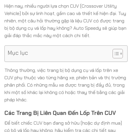
Hiện nay, nhiều người lựa chọn CUV (Crossover Utility
Vehicle) bởi sự linh hoạt, gầm cao và thiết kế hiện đại. Tuy
nhiên, một câu hỏi thường gặp là liệu CUV có được trang
bị bộ dụng cụ vá lốp hay không? Auto Speedy sẽ giúp bạn
giải đáp thắc mắc này một cách chi tiết.
Mục lục
Thông thường, việc trang bị bộ dụng cụ vá lốp trên xe
CUV phụ thuộc vào từng hãng xe, phiên bản và thị trường
phân phối. Có những mẫu xe được trang bị đầy đủ, trong
khi một số khác lại không có hoặc thay thế bằng các giải
pháp khác.
Các Trang Bị Liên Quan Đến Lốp Trên CUV
Để biết chiếc CUV bạn đang sở hữu (hoặc dự định mua)
có bộ vá lốp hay không, hãy kiểm tra các chi tiết sau: