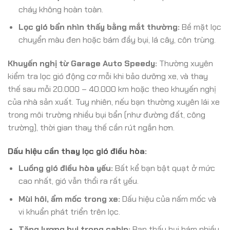
cháy không hoàn toàn.
Lọc gió bẩn nhìn thấy bằng mắt thường:
Bề mặt lọc
chuyển màu đen hoặc bám đầy bụi, lá cây, côn trùng.
Khuyến nghị từ Garage Auto Speedy:
Thường xuyên
kiểm tra lọc gió động cơ mỗi khi bảo dưỡng xe, và thay
thế sau mỗi 20.000 – 40.000 km hoặc theo khuyến nghị
của nhà sản xuất. Tuy nhiên, nếu bạn thường xuyên lái xe
trong môi trường nhiều bụi bẩn (như đường đất, công
trường), thời gian thay thế cần rút ngắn hơn.
Dấu hiệu cần thay lọc gió điều hòa:
Luồng gió điều hòa yếu:
Bất kể bạn bật quạt ở mức
cao nhất, gió vẫn thổi ra rất yếu.
Mùi hôi, ẩm mốc trong xe:
Dấu hiệu của nấm mốc và
vi khuẩn phát triển trên lọc.
Tăng lượng bụi trong cabin:
Bạn thấy bụi bám nhiều