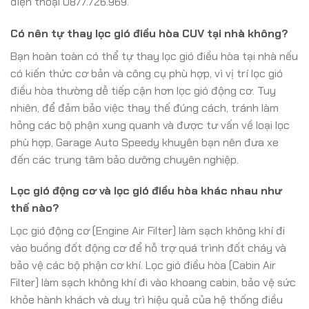
điện thoại 0877.726.969.
Có nên tự thay lọc gió điều hòa CUV tại nhà không?
Bạn hoàn toàn có thể tự thay lọc gió điều hòa tại nhà nếu
có kiến thức cơ bản và công cụ phù hợp, vì vị trí lọc gió
điều hòa thường dễ tiếp cận hơn lọc gió động cơ. Tuy
nhiên, để đảm bảo việc thay thế đúng cách, tránh làm
hỏng các bộ phận xung quanh và được tư vấn về loại lọc
phù hợp, Garage Auto Speedy khuyên bạn nên đưa xe
đến các trung tâm bảo dưỡng chuyên nghiệp.
Lọc gió động cơ và lọc gió điều hòa khác nhau như
thế nào?
Lọc gió động cơ (Engine Air Filter) làm sạch không khí đi
vào buồng đốt động cơ để hỗ trợ quá trình đốt cháy và
bảo vệ các bộ phận cơ khí. Lọc gió điều hòa (Cabin Air
Filter) làm sạch không khí đi vào khoang cabin, bảo vệ sức
khỏe hành khách và duy trì hiệu quả của hệ thống điều