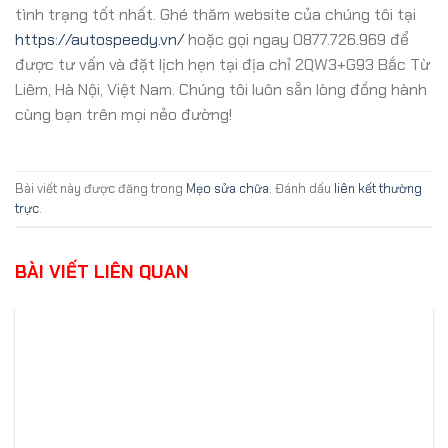
tình trạng tốt nhất. Ghé thăm website của chúng tôi tại
https://autospeedy.vn/
hoặc gọi ngay 0877.726.969 để
được tư vấn và đặt lịch hẹn tại địa chỉ 2QW3+G93 Bắc Từ
Liêm, Hà Nội, Việt Nam. Chúng tôi luôn sẵn lòng đồng hành
cùng bạn trên mọi nẻo đường!
Bài viết này được đăng trong
Mẹo sửa chữa
. Đánh dấu
liên kết thường
trực
.
BÀI VIẾT LIÊN QUAN