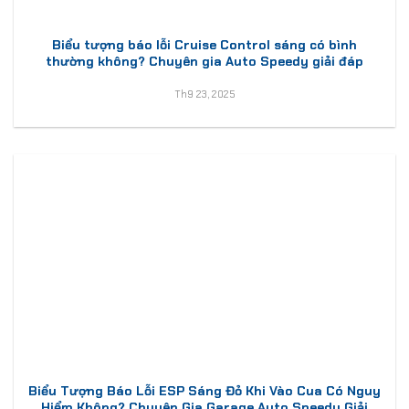
Biểu tượng báo lỗi Cruise Control sáng có bình
thường không? Chuyên gia Auto Speedy giải đáp
Th9 23, 2025
Biểu Tượng Báo Lỗi ESP Sáng Đỏ Khi Vào Cua Có Nguy
Hiểm Không? Chuyên Gia Garage Auto Speedy Giải