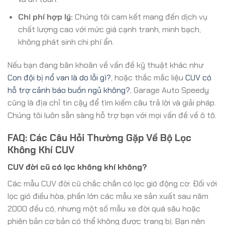
Chi phí hợp lý:
Chúng tôi cam kết mang đến dịch vụ
chất lượng cao với mức giá cạnh tranh, minh bạch,
không phát sinh chi phí ẩn.
Nếu bạn đang băn khoăn về vấn đề kỹ thuật khác như
Con đội bị nổ van là do lỗi gì?
, hoặc thắc mắc liệu
CUV có
hỗ trợ cảnh báo buồn ngủ không?
, Garage Auto Speedy
cũng là địa chỉ tin cậy để tìm kiếm câu trả lời và giải pháp.
Chúng tôi luôn sẵn sàng hỗ trợ bạn với mọi vấn đề về ô tô.
FAQ: Các Câu Hỏi Thường Gặp Về Bộ Lọc
Không Khí CUV
CUV đời cũ có lọc không khí không?
Các mẫu CUV đời cũ chắc chắn có lọc gió động cơ. Đối với
lọc gió điều hòa, phần lớn các mẫu xe sản xuất sau năm
2000 đều có, nhưng một số mẫu xe đời quá sâu hoặc
phiên bản cơ bản có thể không được trang bị. Bạn nên