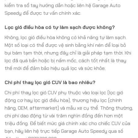
kiểm tra sổ tay hướng dẫn hoặc liên hệ Garage Auto
Speedy để được tư vấn chính xác.
Lọc gió điều hòa có tự làm sạch được không?
Không, lọc gió điều hòa không có khả năng tự làm sạch.
Một số loại có thể được vệ sinh bằng khí nén để loại bỏ
bụi bám tạm thời, nhưng đây chỉ là giải pháp tạm thời. Khi
lọc đã quá bẩn hoặc bị nấm mốc, cách tốt nhất là thay
thế mới để đảm bảo hiệu quả lọc và sức khỏe.
Chi phí thay lọc gió CUV là bao nhiêu?
Chi phí thay lọc gió CUV phụ thuộc vào loại lọc (lọc gió
động cơ hay lọc gió điều hòa), thương hiệu lọc (chính
hãng, OEM, aftermarket) và mẫu xe cụ thể. Thông thường,
chi phí dao động từ vài trăm nghìn đồng đến hơn một
triệu đồng. Để biết mức giá chính xác cho chiếc CUV của
bạn, hãy liên hệ trực tiếp Garage Auto Speedy qua số