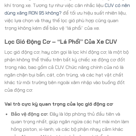
khí trong xe. Tương tự như việc cân nhắc liệu
CUV có nên
dùng xăng RON 95 không?
để tối ưu hiệu suất nhiên liệu,
việc lựa chọn và thay thế lọc gió phù hợp cũng quan
trọng không kém để bảo vệ “lá phổi” của xe.
Lọc Gió Động Cơ – “Lá Phổi” Của Xe CUV
Lọc gió động cơ, hay còn gọi là lọc khí động cơ, là một bộ
phận không thể thiếu trên bất kỳ chiếc xe động cơ đốt
trong nào, bao gồm cả CUV. Chức năng chính của nó là
ngăn chặn bụi bẩn, cát, côn trùng, và các hạt vật chất
khác từ môi trường bên ngoài xâm nhập vào buồng đốt
của động cơ.
Vai trò cực kỳ quan trọng của lọc gió động cơ
Bảo vệ động cơ:
Đây là lớp phòng thủ đầu tiên và
quan trọng nhất, giúp ngăn ngừa các hạt mài mòn làm
hỏng piston, xi-lanh, và các bộ phận nhạy cảm khác