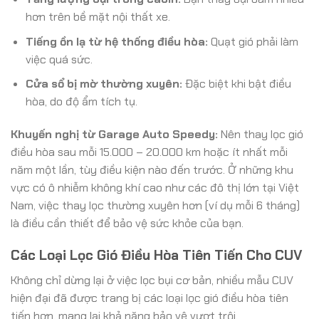
hơn trên bề mặt nội thất xe.
Tiếng ồn lạ từ hệ thống điều hòa:
Quạt gió phải làm
việc quá sức.
Cửa sổ bị mờ thường xuyên:
Đặc biệt khi bật điều
hòa, do độ ẩm tích tụ.
Khuyến nghị từ Garage Auto Speedy:
Nên thay lọc gió
điều hòa sau mỗi 15.000 – 20.000 km hoặc ít nhất mỗi
năm một lần, tùy điều kiện nào đến trước. Ở những khu
vực có ô nhiễm không khí cao như các đô thị lớn tại Việt
Nam, việc thay lọc thường xuyên hơn (ví dụ mỗi 6 tháng)
là điều cần thiết để bảo vệ sức khỏe của bạn.
Các Loại Lọc Gió Điều Hòa Tiên Tiến Cho CUV
Không chỉ dừng lại ở việc lọc bụi cơ bản, nhiều mẫu CUV
hiện đại đã được trang bị các loại lọc gió điều hòa tiên
tiến hơn, mang lại khả năng bảo vệ vượt trội.