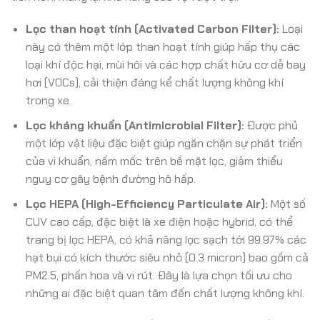
Lọc than hoạt tính (Activated Carbon Filter):
Loại
này có thêm một lớp than hoạt tính giúp hấp thụ các
loại khí độc hại, mùi hôi và các hợp chất hữu cơ dễ bay
hơi (VOCs), cải thiện đáng kể chất lượng không khí
trong xe.
Lọc kháng khuẩn (Antimicrobial Filter):
Được phủ
một lớp vật liệu đặc biệt giúp ngăn chặn sự phát triển
của vi khuẩn, nấm mốc trên bề mặt lọc, giảm thiểu
nguy cơ gây bệnh đường hô hấp.
Lọc HEPA (High-Efficiency Particulate Air):
Một số
CUV cao cấp, đặc biệt là xe điện hoặc hybrid, có thể
trang bị lọc HEPA, có khả năng lọc sạch tới 99.97% các
hạt bụi có kích thước siêu nhỏ (0.3 micron) bao gồm cả
PM2.5, phấn hoa và vi rút. Đây là lựa chọn tối ưu cho
những ai đặc biệt quan tâm đến chất lượng không khí.