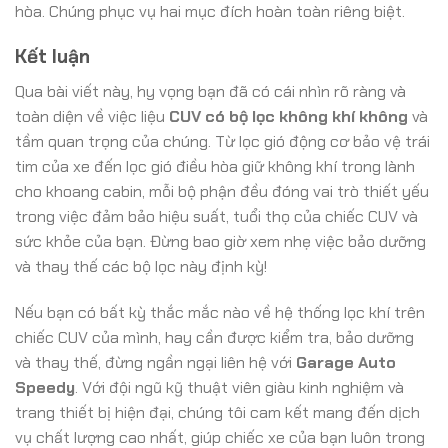
hòa. Chúng phục vụ hai mục đích hoàn toàn riêng biệt.
Kết luận
Qua bài viết này, hy vọng bạn đã có cái nhìn rõ ràng và
toàn diện về việc liệu
CUV có bộ lọc không khí không
và
tầm quan trọng của chúng. Từ lọc gió động cơ bảo vệ trái
tim của xe đến lọc gió điều hòa giữ không khí trong lành
cho khoang cabin, mỗi bộ phận đều đóng vai trò thiết yếu
trong việc đảm bảo hiệu suất, tuổi thọ của chiếc CUV và
sức khỏe của bạn. Đừng bao giờ xem nhẹ việc bảo dưỡng
và thay thế các bộ lọc này định kỳ!
Nếu bạn có bất kỳ thắc mắc nào về hệ thống lọc khí trên
chiếc CUV của mình, hay cần được kiểm tra, bảo dưỡng
và thay thế, đừng ngần ngại liên hệ với
Garage Auto
Speedy
. Với đội ngũ kỹ thuật viên giàu kinh nghiệm và
trang thiết bị hiện đại, chúng tôi cam kết mang đến dịch
vụ chất lượng cao nhất, giúp chiếc xe của bạn luôn trong