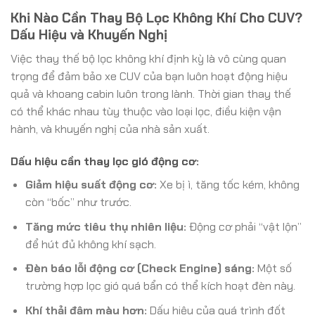
Khi Nào Cần Thay Bộ Lọc Không Khí Cho CUV?
Dấu Hiệu và Khuyến Nghị
Việc thay thế bộ lọc không khí định kỳ là vô cùng quan
trọng để đảm bảo xe CUV của bạn luôn hoạt động hiệu
quả và khoang cabin luôn trong lành. Thời gian thay thế
có thể khác nhau tùy thuộc vào loại lọc, điều kiện vận
hành, và khuyến nghị của nhà sản xuất.
Dấu hiệu cần thay lọc gió động cơ:
Giảm hiệu suất động cơ:
Xe bị ì, tăng tốc kém, không
còn “bốc” như trước.
Tăng mức tiêu thụ nhiên liệu:
Động cơ phải “vật lộn”
để hút đủ không khí sạch.
Đèn báo lỗi động cơ (Check Engine) sáng:
Một số
trường hợp lọc gió quá bẩn có thể kích hoạt đèn này.
Khí thải đậm màu hơn:
Dấu hiệu của quá trình đốt