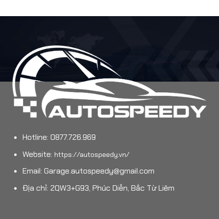
Hotline: 0877.726.969
Website:
https://autospeedy.vn/
Email:
Garage.autospeedy@gmail.com
Địa chỉ: 2QW3+G93, Phúc Diễn, Bắc Từ Liêm