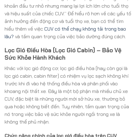
khoản đầu tư nhỏ nhưng mang lại lợi ích lớn cho tuổi thọ
và hiệu suất của chiếc CUV.” Để hiểu rõ hơn về các yếu tố
ảnh hưởng đến động cơ và tuổi thọ xe, bạn có thể tìm
hiểu thêm về việc
CUV có thể chạy không tải trong bao
lâu?
và tầm quan trọng của việc bảo dưỡng đúng cách.
Lọc Gió Điều Hòa (Lọc Gió Cabin) – Bảo Vệ
Sức Khỏe Hành Khách
Khác với lọc gió động cơ, lọc gió điều hòa (hay còn gọi là
lọc gió cabin, cabin filter) có nhiệm vụ lọc sạch không khí
trước khi đi vào hệ thống điều hòa và phân phối vào
khoang nội thất xe. Đây là một bộ phận mà nhiều chủ xe
CUV, đặc biệt là những người mới sở hữu xe, thường bỏ
qua hoặc không biết đến. Tuy nhiên, tầm quan trọng của
nó trong việc bảo vệ sức khỏe người ngồi trong xe là
không thể phủ nhận.
Chức năng chính của lọc gió điều hòa trên CUV