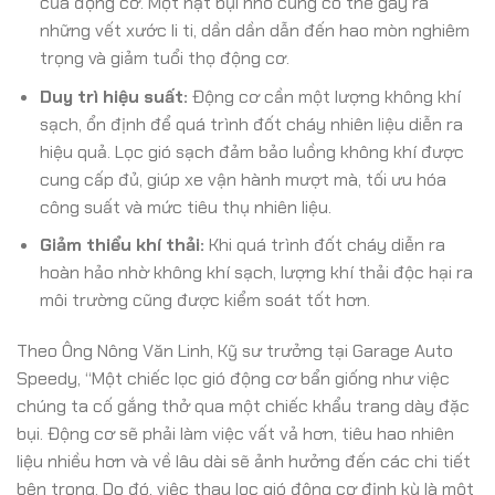
của động cơ. Một hạt bụi nhỏ cũng có thể gây ra
những vết xước li ti, dần dần dẫn đến hao mòn nghiêm
trọng và giảm tuổi thọ động cơ.
Duy trì hiệu suất:
Động cơ cần một lượng không khí
sạch, ổn định để quá trình đốt cháy nhiên liệu diễn ra
hiệu quả. Lọc gió sạch đảm bảo luồng không khí được
cung cấp đủ, giúp xe vận hành mượt mà, tối ưu hóa
công suất và mức tiêu thụ nhiên liệu.
Giảm thiểu khí thải:
Khi quá trình đốt cháy diễn ra
hoàn hảo nhờ không khí sạch, lượng khí thải độc hại ra
môi trường cũng được kiểm soát tốt hơn.
Theo Ông Nông Văn Linh, Kỹ sư trưởng tại Garage Auto
Speedy, “Một chiếc lọc gió động cơ bẩn giống như việc
chúng ta cố gắng thở qua một chiếc khẩu trang dày đặc
bụi. Động cơ sẽ phải làm việc vất vả hơn, tiêu hao nhiên
liệu nhiều hơn và về lâu dài sẽ ảnh hưởng đến các chi tiết
bên trong. Do đó, việc thay lọc gió động cơ định kỳ là một