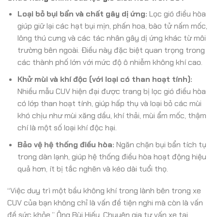
Loại bỏ bụi bẩn và chất gây dị ứng:
Lọc gió điều hòa
giúp giữ lại các hạt bụi mịn, phấn hoa, bào tử nấm mốc,
lông thú cưng và các tác nhân gây dị ứng khác từ môi
trường bên ngoài. Điều này đặc biệt quan trọng trong
các thành phố lớn với mức độ ô nhiễm không khí cao.
Khử mùi và khí độc (với loại có than hoạt tính):
Nhiều mẫu CUV hiện đại được trang bị lọc gió điều hòa
có lớp than hoạt tính, giúp hấp thụ và loại bỏ các mùi
khó chịu như mùi xăng dầu, khí thải, mùi ẩm mốc, thậm
chí là một số loại khí độc hại.
Bảo vệ hệ thống điều hòa:
Ngăn chặn bụi bẩn tích tụ
trong dàn lạnh, giúp hệ thống điều hòa hoạt động hiệu
quả hơn, ít bị tắc nghẽn và kéo dài tuổi thọ.
“Việc duy trì một bầu không khí trong lành bên trong xe
CUV của bạn không chỉ là vấn đề tiện nghi mà còn là vấn
đề sức khỏe,” Ông Bùi Hiếu, Chuyên gia tư vấn xe tại