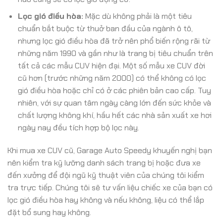
Lọc gió điều hòa:
Mặc dù không phải là một tiêu
chuẩn bắt buộc từ thuở ban đầu của ngành ô tô,
nhưng lọc gió điều hòa đã trở nên phổ biến rộng rãi từ
những năm 1990 và gần như là trang bị tiêu chuẩn trên
tất cả các mẫu CUV hiện đại. Một số mẫu xe CUV đời
cũ hơn (trước những năm 2000) có thể không có lọc
gió điều hòa hoặc chỉ có ở các phiên bản cao cấp. Tuy
nhiên, với sự quan tâm ngày càng lớn đến sức khỏe và
chất lượng không khí, hầu hết các nhà sản xuất xe hơi
ngày nay đều tích hợp bộ lọc này.
Khi mua xe CUV cũ, Garage Auto Speedy khuyến nghị bạn
nên kiểm tra kỹ lưỡng danh sách trang bị hoặc đưa xe
đến xưởng để đội ngũ kỹ thuật viên của chúng tôi kiểm
tra trực tiếp. Chúng tôi sẽ tư vấn liệu chiếc xe của bạn có
lọc gió điều hòa hay không và nếu không, liệu có thể lắp
đặt bổ sung hay không.