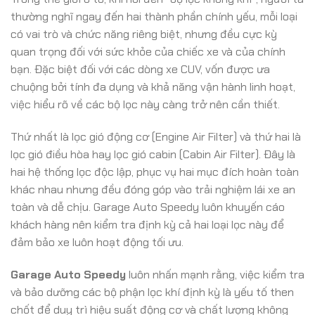
thường nghĩ ngay đến hai thành phần chính yếu, mỗi loại
có vai trò và chức năng riêng biệt, nhưng đều cực kỳ
quan trọng đối với sức khỏe của chiếc xe và của chính
bạn. Đặc biệt đối với các dòng xe CUV, vốn được ưa
chuộng bởi tính đa dụng và khả năng vận hành linh hoạt,
việc hiểu rõ về các bộ lọc này càng trở nên cần thiết.
Thứ nhất là lọc gió động cơ (Engine Air Filter) và thứ hai là
lọc gió điều hòa hay lọc gió cabin (Cabin Air Filter). Đây là
hai hệ thống lọc độc lập, phục vụ hai mục đích hoàn toàn
khác nhau nhưng đều đóng góp vào trải nghiệm lái xe an
toàn và dễ chịu. Garage Auto Speedy luôn khuyến cáo
khách hàng nên kiểm tra định kỳ cả hai loại lọc này để
đảm bảo xe luôn hoạt động tối ưu.
Garage Auto Speedy
luôn nhấn mạnh rằng, việc kiểm tra
và bảo dưỡng các bộ phận lọc khí định kỳ là yếu tố then
chốt để duy trì hiệu suất động cơ và chất lượng không