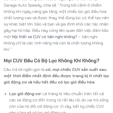
Garage Auto Speedy, chia sẻ. “Trong bối cảnh ô nhiễm
không khí ngày càng gia tăng, một chiếc lọc gió điều hòa
chất lượng cao và được thay thế đúng lúc có thể tạo nên
sự khác biệt lớn, bảo vệ bạn và gia đình khỏi các tác nhân
gây hại hô hấp. Điều này cũng liên quan đến việc đảm bảo
một
Nội thất xe CUV có tiện nghi không?
– tiện nghi
không chỉ là các tính năng mà còn là chất lượng không
khí.”
Mọi CUV Đều Có Bộ Lọc Không Khí Không?
Câu trả lời ngắn gọn là
có, mọi chiếc CUV sản xuất sau
một thời điểm nhất định đều được trang bị ít nhất lọc
gió động cơ và hầu hết đều có lọc gió điều hòa
.
Lọc gió động cơ:
Là trang bị tiêu chuẩn trên tất cả
các xe động cơ đốt trong từ rất lâu rồi, do vai trò sống
còn của nó đối với động cơ. Vì vậy, bất kỳ chiếc CUV
nào cũng sẽ có lọc gió động cơ.