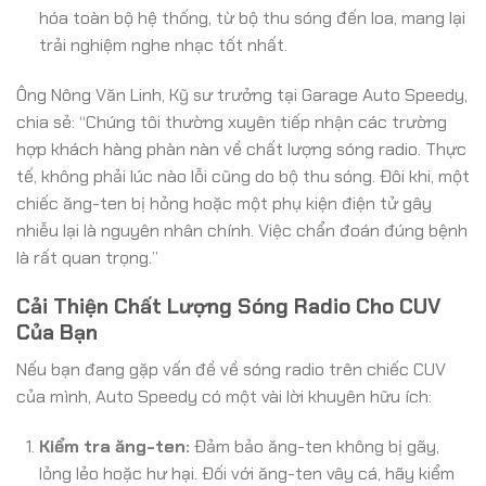
hóa toàn bộ hệ thống, từ bộ thu sóng đến loa, mang lại
trải nghiệm nghe nhạc tốt nhất.
Ông Nông Văn Linh, Kỹ sư trưởng tại Garage Auto Speedy,
chia sẻ: “Chúng tôi thường xuyên tiếp nhận các trường
hợp khách hàng phàn nàn về chất lượng sóng radio. Thực
tế, không phải lúc nào lỗi cũng do bộ thu sóng. Đôi khi, một
chiếc ăng-ten bị hỏng hoặc một phụ kiện điện tử gây
nhiễu lại là nguyên nhân chính. Việc chẩn đoán đúng bệnh
là rất quan trọng.”
Cải Thiện Chất Lượng Sóng Radio Cho CUV
Của Bạn
Nếu bạn đang gặp vấn đề về sóng radio trên chiếc CUV
của mình, Auto Speedy có một vài lời khuyên hữu ích:
Kiểm tra ăng-ten:
Đảm bảo ăng-ten không bị gãy,
lỏng lẻo hoặc hư hại. Đối với ăng-ten vây cá, hãy kiểm