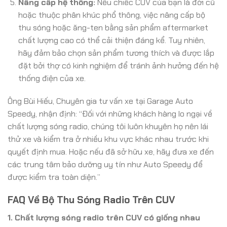
Nâng cấp hệ thống:
Nếu chiếc CUV của bạn là đời cũ
hoặc thuộc phân khúc phổ thông, việc nâng cấp bộ
thu sóng hoặc ăng-ten bằng sản phẩm aftermarket
chất lượng cao có thể cải thiện đáng kể. Tuy nhiên,
hãy đảm bảo chọn sản phẩm tương thích và được lắp
đặt bởi thợ có kinh nghiệm để tránh ảnh hưởng đến hệ
thống điện của xe.
Ông Bùi Hiếu, Chuyên gia tư vấn xe tại Garage Auto
Speedy, nhận định: “Đối với những khách hàng lo ngại về
chất lượng sóng radio, chúng tôi luôn khuyên họ nên lái
thử xe và kiểm tra ở nhiều khu vực khác nhau trước khi
quyết định mua. Hoặc nếu đã sở hữu xe, hãy đưa xe đến
các trung tâm bảo dưỡng uy tín như Auto Speedy để
được kiểm tra toàn diện.”
FAQ Về Bộ Thu Sóng Radio Trên CUV
1. Chất lượng sóng radio trên CUV có giống nhau