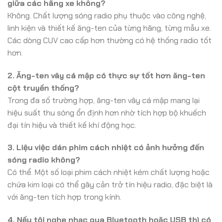
giữa các hãng xe không?
Không. Chất lượng sóng radio phụ thuộc vào công nghệ,
linh kiện và thiết kế ăng-ten của từng hãng, từng mẫu xe.
Các dòng CUV cao cấp hơn thường có hệ thống radio tốt
hơn.
2. Ăng-ten vây cá mập có thực sự tốt hơn ăng-ten
cột truyền thống?
Trong đa số trường hợp, ăng-ten vây cá mập mang lại
hiệu suất thu sóng ổn định hơn nhờ tích hợp bộ khuếch
đại tín hiệu và thiết kế khí động học.
3. Liệu việc dán phim cách nhiệt có ảnh hưởng đến
sóng radio không?
Có thể. Một số loại phim cách nhiệt kém chất lượng hoặc
chứa kim loại có thể gây cản trở tín hiệu radio, đặc biệt là
với ăng-ten tích hợp trong kính.
4. Nếu tôi nghe nhạc qua Bluetooth hoặc USB thì có