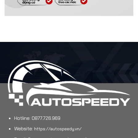
Hotline: 0877.726.969
Website:
https://autospeedy.vn/