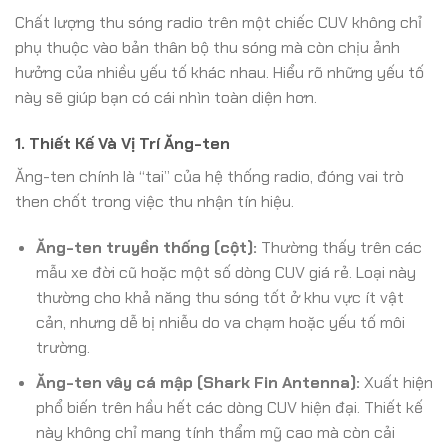
Chất lượng thu sóng radio trên một chiếc CUV không chỉ
phụ thuộc vào bản thân bộ thu sóng mà còn chịu ảnh
hưởng của nhiều yếu tố khác nhau. Hiểu rõ những yếu tố
này sẽ giúp bạn có cái nhìn toàn diện hơn.
1. Thiết Kế Và Vị Trí Ăng-ten
Ăng-ten chính là “tai” của hệ thống radio, đóng vai trò
then chốt trong việc thu nhận tín hiệu.
Ăng-ten truyền thống (cột):
Thường thấy trên các
mẫu xe đời cũ hoặc một số dòng CUV giá rẻ. Loại này
thường cho khả năng thu sóng tốt ở khu vực ít vật
cản, nhưng dễ bị nhiễu do va chạm hoặc yếu tố môi
trường.
Ăng-ten vây cá mập (Shark Fin Antenna):
Xuất hiện
phổ biến trên hầu hết các dòng CUV hiện đại. Thiết kế
này không chỉ mang tính thẩm mỹ cao mà còn cải