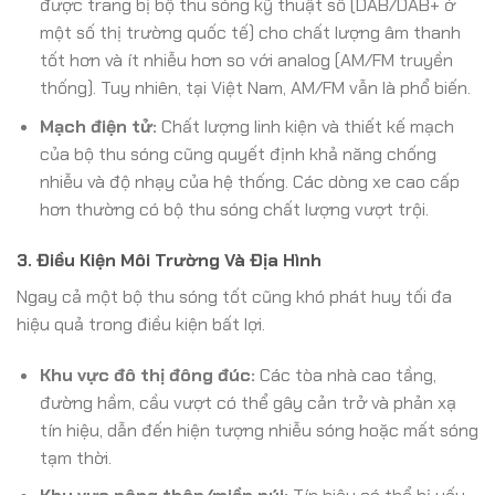
được trang bị bộ thu sóng kỹ thuật số (DAB/DAB+ ở
một số thị trường quốc tế) cho chất lượng âm thanh
tốt hơn và ít nhiễu hơn so với analog (AM/FM truyền
thống). Tuy nhiên, tại Việt Nam, AM/FM vẫn là phổ biến.
Mạch điện tử:
Chất lượng linh kiện và thiết kế mạch
của bộ thu sóng cũng quyết định khả năng chống
nhiễu và độ nhạy của hệ thống. Các dòng xe cao cấp
hơn thường có bộ thu sóng chất lượng vượt trội.
3. Điều Kiện Môi Trường Và Địa Hình
Ngay cả một bộ thu sóng tốt cũng khó phát huy tối đa
hiệu quả trong điều kiện bất lợi.
Khu vực đô thị đông đúc:
Các tòa nhà cao tầng,
đường hầm, cầu vượt có thể gây cản trở và phản xạ
tín hiệu, dẫn đến hiện tượng nhiễu sóng hoặc mất sóng
tạm thời.