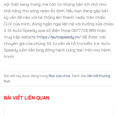
nội thất sang trọng, mà còn từ những tiện ích nhỏ như
khả năng thu sóng radio ổn định. Nếu bạn đang gặp bất
kỳ vấn đề nào với hệ thống âm thanh, radio trên chiếc
CUV của mình, đừng ngần ngại liên hệ với Xưởng sửa chữa
ô tô Auto Speedy qua số điện thoại 0877.726.969 hoặc
truy cập website
https://autospeedy.vn/
để được các
chuyên gia của chúng tôi tư vấn và hỗ trợ kiểm tra. Auto
Speedy luôn sẵn lòng đồng hành cùng bạn trên mọi hành
trình!
Bài viết này được đăng trong
Mẹo sửa chữa
. Đánh dấu
liên kết thường
trực
.
BÀI VIẾT LIÊN QUAN