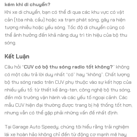
kém khi di chuyển?
Khi xe di chuyển, bạn có thể đi qua các khu vực có vật
cản (tòa nhà, cầu) hoặc xa trạm phát sóng, gây ra hiện
tượng nhiễu hoặc yếu sóng. Tốc độ di chuyển cũng có
thể ảnh hưởng đến khả năng duy trì tín hiệu của bộ thu
sóng.
Kết Luận
Câu hỏi “
CUV có bộ thu sóng radio tốt không?
” không
có một câu trả lời duy nhất “có” hay “không”. Chất lượng
bộ thu sóng radio trên CUV phụ thuộc vào sự kết hợp của
nhiều yếu tố: từ thiết kế ăng-ten, công nghệ bộ thu sóng,
đến môi trường vận hành và các yếu tố ngoại cảnh. Các
mẫu CUV hiện đại thường được trang bị hệ thống tốt hơn,
nhưng vẫn có thể gặp phải những vấn đề nhất định.
Tại Garage Auto Speedy, chúng tôi hiểu rằng trải nghiệm
lái xe hoàn hảo không chỉ đến từ động cơ mạnh mẽ hay