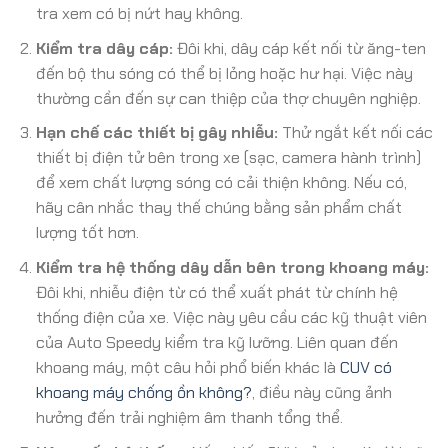
tra xem có bị nứt hay không.
Kiểm tra dây cáp:
Đôi khi, dây cáp kết nối từ ăng-ten
đến bộ thu sóng có thể bị lỏng hoặc hư hại. Việc này
thường cần đến sự can thiệp của thợ chuyên nghiệp.
Hạn chế các thiết bị gây nhiễu:
Thử ngắt kết nối các
thiết bị điện tử bên trong xe (sạc, camera hành trình)
để xem chất lượng sóng có cải thiện không. Nếu có,
hãy cân nhắc thay thế chúng bằng sản phẩm chất
lượng tốt hơn.
Kiểm tra hệ thống dây dẫn bên trong khoang máy:
Đôi khi, nhiễu điện từ có thể xuất phát từ chính hệ
thống điện của xe. Việc này yêu cầu các kỹ thuật viên
của Auto Speedy kiểm tra kỹ lưỡng. Liên quan đến
khoang máy, một câu hỏi phổ biến khác là
CUV có
khoang máy chống ồn không?
, điều này cũng ảnh
hưởng đến trải nghiệm âm thanh tổng thể.