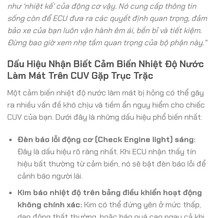
như ‘nhiệt kế’ của động cơ vậy. Nó cung cấp thông tin
sống còn để ECU đưa ra các quyết định quan trọng, đảm
bảo xe của bạn luôn vận hành êm ái, bền bỉ và tiết kiệm.
Đừng bao giờ xem nhẹ tầm quan trọng của bộ phận này.”
Dấu Hiệu Nhận Biết Cảm Biến Nhiệt Độ Nước
Làm Mát Trên CUV Gặp Trục Trặc
Một cảm biến nhiệt độ nước làm mát bị hỏng có thể gây
ra nhiều vấn đề khó chịu và tiềm ẩn nguy hiểm cho chiếc
CUV của bạn. Dưới đây là những dấu hiệu phổ biến nhất:
Đèn báo lỗi động cơ (Check Engine light) sáng:
Đây là dấu hiệu rõ ràng nhất. Khi ECU nhận thấy tín
hiệu bất thường từ cảm biến, nó sẽ bật đèn báo lỗi để
cảnh báo người lái.
Kim báo nhiệt độ trên bảng điều khiển hoạt động
không chính xác:
Kim có thể đứng yên ở mức thấp,
dao động thất thường, hoặc báo quá cao ngay cả khi