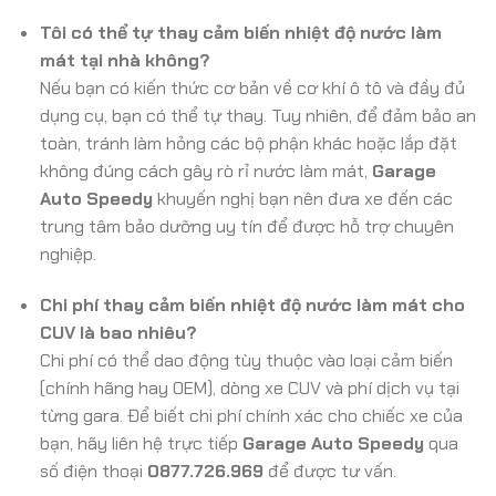
Tôi có thể tự thay cảm biến nhiệt độ nước làm
mát tại nhà không?
Nếu bạn có kiến thức cơ bản về cơ khí ô tô và đầy đủ
dụng cụ, bạn có thể tự thay. Tuy nhiên, để đảm bảo an
toàn, tránh làm hỏng các bộ phận khác hoặc lắp đặt
không đúng cách gây rò rỉ nước làm mát,
Garage
Auto Speedy
khuyến nghị bạn nên đưa xe đến các
trung tâm bảo dưỡng uy tín để được hỗ trợ chuyên
nghiệp.
Chi phí thay cảm biến nhiệt độ nước làm mát cho
CUV là bao nhiêu?
Chi phí có thể dao động tùy thuộc vào loại cảm biến
(chính hãng hay OEM), dòng xe CUV và phí dịch vụ tại
từng gara. Để biết chi phí chính xác cho chiếc xe của
bạn, hãy liên hệ trực tiếp
Garage Auto Speedy
qua
số điện thoại
0877.726.969
để được tư vấn.