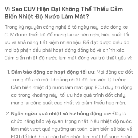
Vì Sao CUV Hiện Đại Không Thể Thiếu Cảm
Biến Nhiệt Độ Nước Làm Mát?
Trong kỷ nguyên công nghệ ô tô ngày nay, các dòng xe
CUV được thiết kế để mang lại sự tiện nghi, hiệu suất tối
ưu và khả năng tiết kiệm nhiên liệu. Để đạt được điều đó,
mọi bộ phận đều phải hoạt động đồng bộ và chính xác.
Cảm biến nhiệt độ nước làm mát đóng vai trò thiết yếu vì:
Đảm bảo động cơ hoạt động tối ưu:
Mọi động cơ đốt
trong đều có một khoảng nhiệt độ làm việc lý tưởng.
Cảm biến nhiệt độ nước làm mát giúp ECU duy trì động
cơ trong khoảng này, tối ưu hóa quá trình đốt cháy,
mang lại công suất cao nhất và giảm thiểu hao mòn.
Ngăn ngừa quá nhiệt và hư hỏng động cơ:
Đây là
chức năng bảo vệ quan trọng nhất. Nếu nhiệt độ nước
làm mát vượt quá ngưỡng an toàn, cảm biến sẽ báo về
ECU để kích hoạt các biện pháp làm mát bổ sung hoặc