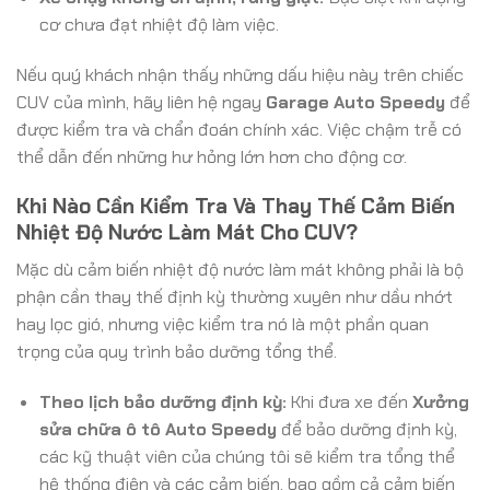
cơ chưa đạt nhiệt độ làm việc.
Nếu quý khách nhận thấy những dấu hiệu này trên chiếc
CUV của mình, hãy liên hệ ngay
Garage Auto Speedy
để
được kiểm tra và chẩn đoán chính xác. Việc chậm trễ có
thể dẫn đến những hư hỏng lớn hơn cho động cơ.
Khi Nào Cần Kiểm Tra Và Thay Thế Cảm Biến
Nhiệt Độ Nước Làm Mát Cho CUV?
Mặc dù cảm biến nhiệt độ nước làm mát không phải là bộ
phận cần thay thế định kỳ thường xuyên như dầu nhớt
hay lọc gió, nhưng việc kiểm tra nó là một phần quan
trọng của quy trình bảo dưỡng tổng thể.
Theo lịch bảo dưỡng định kỳ:
Khi đưa xe đến
Xưởng
sửa chữa ô tô Auto Speedy
để bảo dưỡng định kỳ,
các kỹ thuật viên của chúng tôi sẽ kiểm tra tổng thể
hệ thống điện và các cảm biến, bao gồm cả cảm biến