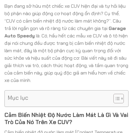
Bạn đang sở hữu một chiếc xe CUV hiện đại và tự hỏi liệu
bộ phận nào giúp động cơ hoạt động ổn định? Cụ thể,
“CUV có cảm biến nhiệt độ nước làm mát không?”. Câu
trả lời ngắn gọn và rõ ràng từ các chuyên gia tại
Garage
Auto Speedy
là: Có, hầu hết các mẫu xe CUV và ô tô hiện
đại nói chung đều được trang bị cảm biến nhiệt độ nước
làm mát, đây là một bộ phận cực kỳ quan trọng đối với
sức khỏe và hiệu suất của động cơ. Bài viết này sẽ đi sâu
giải thích vai trò, cách thức hoạt động, và tầm quan trọng
của cảm biến này, giúp quý độc giả am hiểu hơn về chiếc
xe của mình.
Mục lục
Cảm Biến Nhiệt Độ Nước Làm Mát Là Gì Và Vai
Trò Của Nó Trên Xe CUV?
Cảm biến nhiệt độ nước làm mát (Coolant Temperature