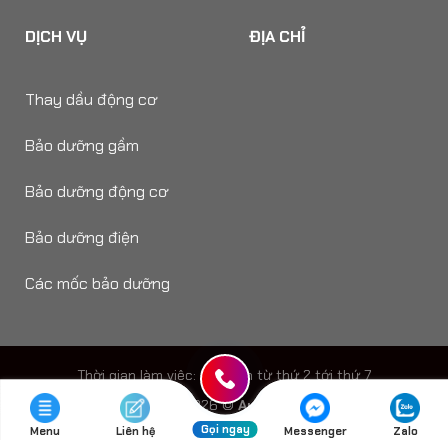
DỊCH VỤ
ĐỊA CHỈ
Thay dầu động cơ
Bảo dưỡng gầm
Bảo dưỡng động cơ
Bảo dưỡng điện
Các mốc bảo dưỡng
Thời gian làm viêc: 8h - 18h từ thứ 2 tới thứ 7
Copyright 2026 ©
Auto Speedy
Gọi ngay
Menu
Liên hệ
Messenger
Zalo