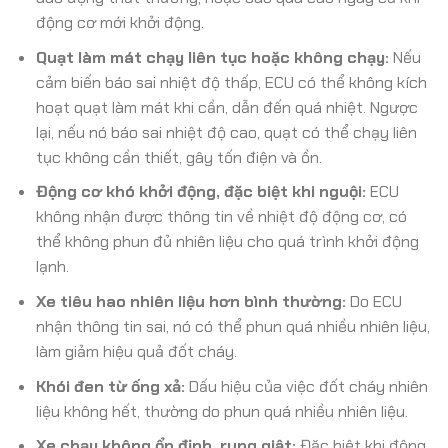
động cơ mới khởi động.
Quạt làm mát chạy liên tục hoặc không chạy:
Nếu
cảm biến báo sai nhiệt độ thấp, ECU có thể không kích
hoạt quạt làm mát khi cần, dẫn đến quá nhiệt. Ngược
lại, nếu nó báo sai nhiệt độ cao, quạt có thể chạy liên
tục không cần thiết, gây tốn điện và ồn.
Động cơ khó khởi động, đặc biệt khi nguội:
ECU
không nhận được thông tin về nhiệt độ động cơ, có
thể không phun đủ nhiên liệu cho quá trình khởi động
lạnh.
Xe tiêu hao nhiên liệu hơn bình thường:
Do ECU
nhận thông tin sai, nó có thể phun quá nhiều nhiên liệu,
làm giảm hiệu quả đốt cháy.
Khói đen từ ống xả:
Dấu hiệu của việc đốt cháy nhiên
liệu không hết, thường do phun quá nhiều nhiên liệu.
Xe chạy không ổn định, rung giật:
Đặc biệt khi động