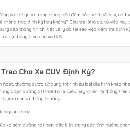
đóng vai trò quan trọng trong việc đảm bảo sự thoải mái, an to
 thống treo định kỳ hay không? Câu trả lời là có, và việc này
g cấp thông tin chi tiết về lý do tại sao việc kiểm tra định k
m tra hệ thống treo cho xe CUV.
 Treo Cho Xe CUV Định Kỳ?
nh hoạt, thường được sử dụng trên nhiều loại địa hình khác nha
hững đoạn đường off-road nhẹ. Điều này khiến hệ thống treo 
c loại xe sedan thông thường.
 ích quan trọng:
iúp xe bám đường tốt hơn, đặc biệt trong các tình huống pha