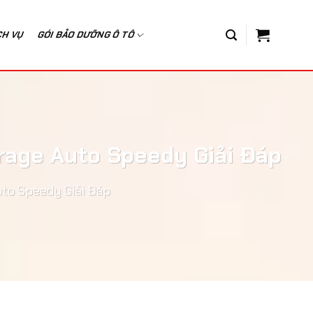
CH VỤ
GÓI BẢO DƯỠNG Ô TÔ
rage Auto Speedy Giải Đáp
to Speedy Giải Đáp