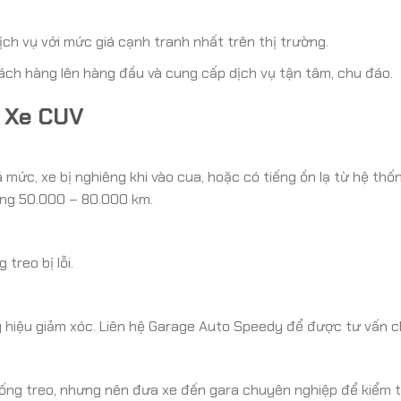
ch vụ với mức giá cạnh tranh nhất trên thị trường.
hách hàng lên hàng đầu và cung cấp dịch vụ tận tâm, chu đáo.
o Xe CUV
mức, xe bị nghiêng khi vào cua, hoặc có tiếng ồn lạ từ hệ thốn
ng 50.000 – 80.000 km.
treo bị lỗi.
g hiệu giảm xóc. Liên hệ Garage Auto Speedy để được tư vấn chi
hống treo, nhưng nên đưa xe đến gara chuyên nghiệp để kiểm t