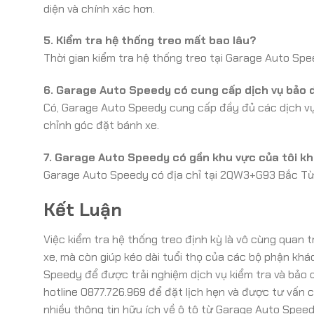
diện và chính xác hơn.
5. Kiểm tra hệ thống treo mất bao lâu?
Thời gian kiểm tra hệ thống treo tại Garage Auto S
6. Garage Auto Speedy có cung cấp dịch vụ bảo
Có, Garage Auto Speedy cung cấp đầy đủ các dịch vụ
chỉnh góc đặt bánh xe.
7. Garage Auto Speedy có gần khu vực của tôi k
Garage Auto Speedy có địa chỉ tại 2QW3+G93 Bắc Từ L
Kết Luận
Việc kiểm tra hệ thống treo định kỳ là vô cùng quan t
xe, mà còn giúp kéo dài tuổi thọ của các bộ phận khác
Speedy để được trải nghiệm dịch vụ kiểm tra và bảo 
hotline 0877.726.969 để đặt lịch hẹn và được tư vấn 
nhiều thông tin hữu ích về ô tô từ Garage Auto Speed