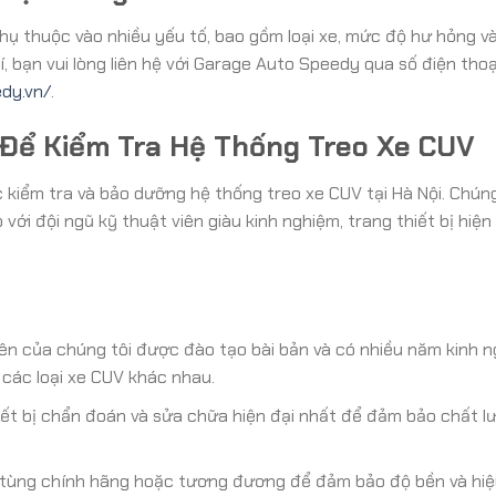
hụ thuộc vào nhiều yếu tố, bao gồm loại xe, mức độ hư hỏng v
hí, bạn vui lòng liên hệ với Garage Auto Speedy qua số điện thoạ
dy.vn/
.
Để Kiểm Tra Hệ Thống Treo Xe CUV
c kiểm tra và bảo dưỡng hệ thống treo xe CUV tại Hà Nội. Chún
i đội ngũ kỹ thuật viên giàu kinh nghiệm, trang thiết bị hiện 
ên của chúng tôi được đào tạo bài bản và có nhiều năm kinh 
 các loại xe CUV khác nhau.
ết bị chẩn đoán và sửa chữa hiện đại nhất để đảm bảo chất l
 tùng chính hãng hoặc tương đương để đảm bảo độ bền và hiệ