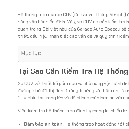
Hệ thống treo của xe CUV (Crossover Utility Vehicle) 
năng vận hành ổn định. Vậy, xe CUV có cần kiểm tra hệ
quan trọng. Bài viết này của Garage Auto Speedy sẽ cun
thiết, dấu hiệu nhận biết các vấn đề và quy trình kiể
Mục lục
Tại Sao Cần Kiểm Tra Hệ Thống
Xe CUV, với thiết kế gầm cao và khả năng vận hành li
đường phố đô thị đến đường trường và thậm chí là n
CUV chịu tải trọng lớn và dễ bị hao mòn hơn so với cá
Việc kiểm tra hệ thống treo định kỳ mang lại nhiều lợi
Đảm bảo an toàn:
Hệ thống treo hoạt động tốt g