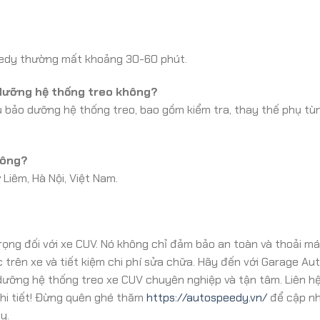
peedy thường mất khoảng 30-60 phút.
 dưỡng hệ thống treo không?
 bảo dưỡng hệ thống treo, bao gồm kiểm tra, thay thế phụ tù
hông?
iêm, Hà Nội, Việt Nam.
rọng đối với xe CUV. Nó không chỉ đảm bảo an toàn và thoải mái 
 trên xe và tiết kiệm chi phí sửa chữa. Hãy đến với Garage Au
dưỡng hệ thống treo xe CUV chuyên nghiệp và tận tâm. Liên h
chi tiết! Đừng quên ghé thăm
https://autospeedy.vn/
để cập n
y.