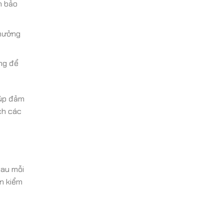
m bảo
 hưởng
ng để
iúp đảm
ch các
sau mỗi
n kiểm