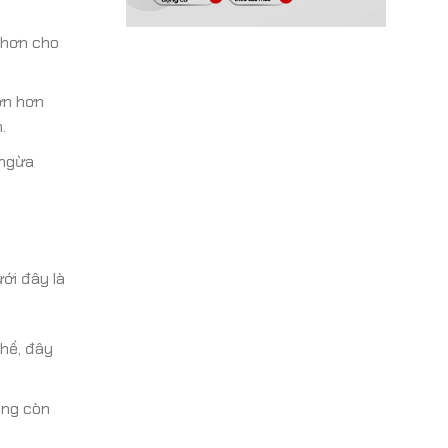
i hơn cho
ớn hơn
.
 ngừa
ới đây là
hề, đây
ông còn