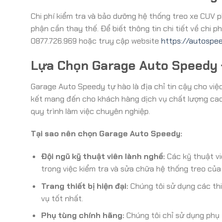
Chi phí kiểm tra và bảo dưỡng hệ thống treo xe CUV p
phận cần thay thế. Để biết thông tin chi tiết về chi p
0877.726.969 hoặc truy cập website
https://autospee
Lựa Chọn Garage Auto Speedy 
Garage Auto Speedy tự hào là địa chỉ tin cậy cho việ
kết mang đến cho khách hàng dịch vụ chất lượng cao vớ
quy trình làm việc chuyên nghiệp.
Tại sao nên chọn Garage Auto Speedy:
Đội ngũ kỹ thuật viên lành nghề:
Các kỹ thuật vi
trong việc kiểm tra và sửa chữa hệ thống treo của
Trang thiết bị hiện đại:
Chúng tôi sử dụng các thi
vụ tốt nhất.
Phụ tùng chính hãng:
Chúng tôi chỉ sử dụng phụ