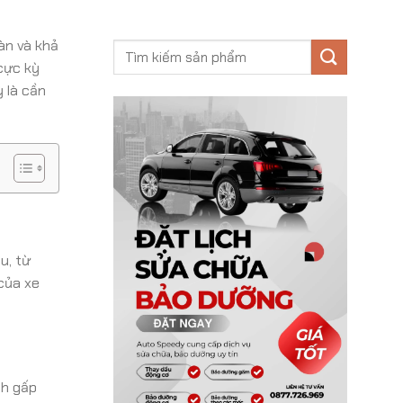
àn và khả
 cực kỳ
ỳ là cần
u, từ
của xe
nh gấp