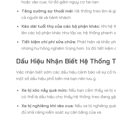
hoặc vào cua, từ đó giảm nguy cơ tai nạn.
Tăng cường sự thoải mái:
Hệ thống treo êm ái gi
cả người lái và hành khách.
Kéo dài tuổi thọ của các bộ phận khác:
Khi hệ t
lên các bộ phận khác như lốp xe, hệ thống phanh 
Tiết kiệm chi phí sửa chữa:
Phát hiện và khắc ph
những hư hỏng nghiêm trọng hơn, từ đó tiết kiệm ch
Dấu Hiệu Nhận Biết Hệ Thống 
Việc nhận biết sớm các dấu hiệu cảnh báo về sự cố hệ
một số dấu hiệu phổ biến mà bạn nên lưu ý:
Xe bị xóc nảy quá mức:
Nếu bạn cảm thấy xe bị x
có thể là dấu hiệu cho thấy hệ thống treo đang gặ
Xe bị nghiêng khi vào cua:
Nếu xe bị nghiêng quá
đủ khả năng kiểm soát sự cân bằng của xe.