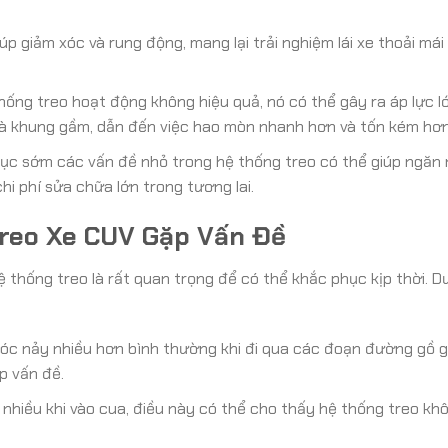
úp giảm xóc và rung động, mang lại trải nghiệm lái xe thoải má
hống treo hoạt động không hiệu quả, nó có thể gây ra áp lực l
và khung gầm, dẫn đến việc hao mòn nhanh hơn và tốn kém hơn
ục sớm các vấn đề nhỏ trong hệ thống treo có thể giúp ngăn
i phí sửa chữa lớn trong tương lai.
Treo Xe CUV Gặp Vấn Đề
 thống treo là rất quan trọng để có thể khắc phục kịp thời. Dư
óc nảy nhiều hơn bình thường khi đi qua các đoạn đường gồ g
p vấn đề.
 nhiều khi vào cua, điều này có thể cho thấy hệ thống treo kh