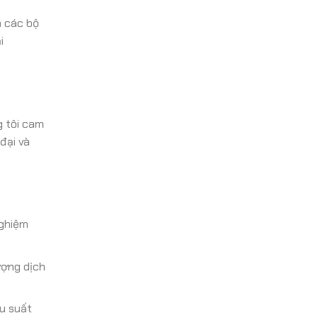
à các bộ
i
g tôi cam
đại và
nghiệm
ượng dịch
u suất