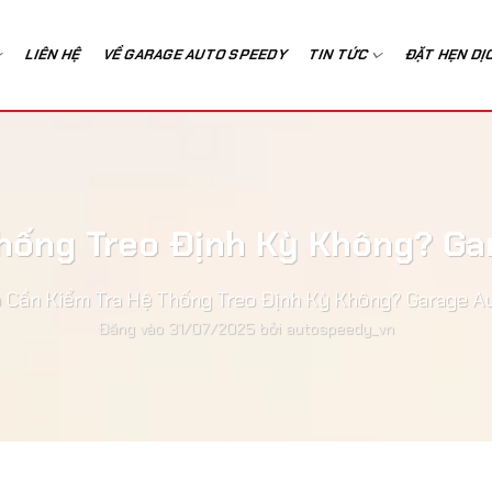
LIÊN HỆ
VỀ GARAGE AUTO SPEEDY
TIN TỨC
ĐẶT HẸN DỊ
hống Treo Định Kỳ Không? Ga
Cần Kiểm Tra Hệ Thống Treo Định Kỳ Không? Garage Au
Đăng vào
31/07/2025
bởi
autospeedy_vn