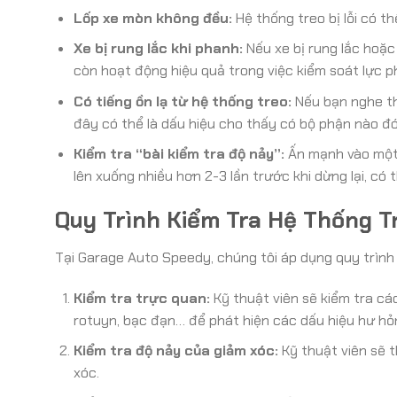
Lốp xe mòn không đều:
Hệ thống treo bị lỗi có th
Xe bị rung lắc khi phanh:
Nếu xe bị rung lắc hoặc
còn hoạt động hiệu quả trong việc kiểm soát lực p
Có tiếng ồn lạ từ hệ thống treo:
Nếu bạn nghe thấ
đây có thể là dấu hiệu cho thấy có bộ phận nào đó
Kiểm tra “bài kiểm tra độ nảy”:
Ấn mạnh vào một g
lên xuống nhiều hơn 2-3 lần trước khi dừng lại, có 
Quy Trình Kiểm Tra Hệ Thống T
Tại Garage Auto Speedy, chúng tôi áp dụng quy trình
Kiểm tra trực quan:
Kỹ thuật viên sẽ kiểm tra cá
rotuyn, bạc đạn… để phát hiện các dấu hiệu hư hỏng
Kiểm tra độ nảy của giảm xóc:
Kỹ thuật viên sẽ t
xóc.