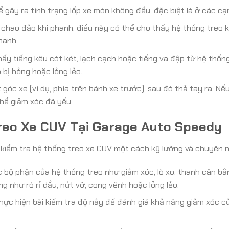
ể gây ra tình trạng lốp xe mòn không đều, đặc biệt là ở các cạ
 chao đảo khi phanh, điều này có thể cho thấy hệ thống treo 
hanh.
y tiếng kêu cót két, lạch cạch hoặc tiếng va đập từ hệ thống
 bị hỏng hoặc lỏng lẻo.
óc xe (ví dụ, phía trên bánh xe trước), sau đó thả tay ra. Nế
thể giảm xóc đã yếu.
reo Xe CUV Tại Garage Auto Speedy
 kiểm tra hệ thống treo xe CUV một cách kỹ lưỡng và chuyên n
c bộ phận của hệ thống treo như giảm xóc, lò xo, thanh cân bằ
 như rò rỉ dầu, nứt vỡ, cong vênh hoặc lỏng lẻo.
hực hiện bài kiểm tra độ nảy để đánh giá khả năng giảm xóc c