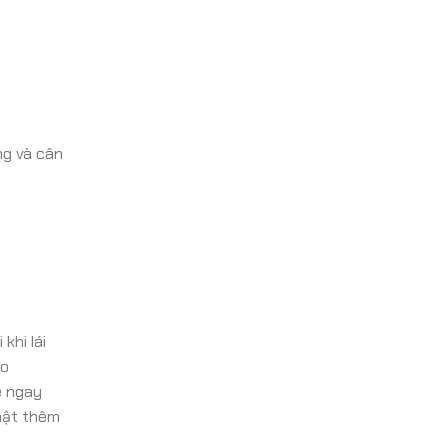
ng và cân
khi lái
to
ệ ngay
hật thêm