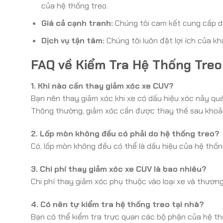
của hệ thống treo.
Giá cả cạnh tranh:
Chúng tôi cam kết cung cấp dị
Dịch vụ tận tâm:
Chúng tôi luôn đặt lợi ích của k
FAQ về Kiểm Tra Hệ Thống Tre
1. Khi nào cần thay giảm xóc xe CUV?
Bạn nên thay giảm xóc khi xe có dấu hiệu xóc nảy quá 
Thông thường, giảm xóc cần được thay thế sau khoả
2. Lốp mòn không đều có phải do hệ thống treo?
Có, lốp mòn không đều có thể là dấu hiệu của hệ thống 
3. Chi phí thay giảm xóc xe CUV là bao nhiêu?
Chi phí thay giảm xóc phụ thuộc vào loại xe và thươn
4. Có nên tự kiểm tra hệ thống treo tại nhà?
Bạn có thể kiểm tra trực quan các bộ phận của hệ t