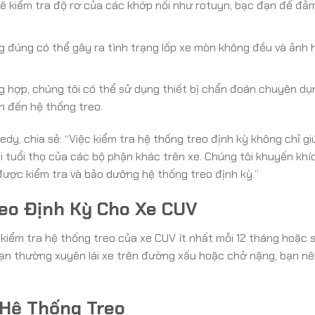
sẽ kiểm tra độ rơ của các khớp nối như rotuyn, bạc đạn để đả
 đúng có thể gây ra tình trạng lốp xe mòn không đều và ảnh
 hợp, chúng tôi có thể sử dụng thiết bị chẩn đoán chuyên dụ
n đến hệ thống treo.
dy, chia sẻ: “Việc kiểm tra hệ thống treo định kỳ không chỉ g
dài tuổi thọ của các bộ phận khác trên xe. Chúng tôi khuyến khí
ợc kiểm tra và bảo dưỡng hệ thống treo định kỳ.”
reo Định Kỳ Cho Xe CUV
kiểm tra hệ thống treo của xe CUV ít nhất mỗi 12 tháng hoặc 
bạn thường xuyên lái xe trên đường xấu hoặc chở nặng, bạn nê
 Hệ Thống Treo