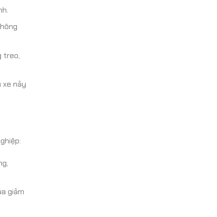
nh.
không
 treo,
u xe nảy
ghiệp:
ng,
ủa giảm