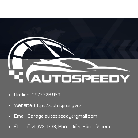
Hotline: 0877.726.969
Website:
https://autospeedy.vn/
Email:
Garage.autospeedy@gmail.com
Địa chỉ: 2QW3+G93, Phúc Diễn, Bắc Từ Liêm