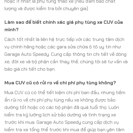
hoặc ít nhất là phụ tùng tháo xe (nếu đảm bảo chất
lượng và được kiểm tra bởi chuyên gia).
Làm sao để biết chính xác giá phụ tùng xe CUV của
mình?
Cách tốt nhất là liên hệ trực tiếp với các trung tâm dịch
vụ chính hãng hoặc các gara sửa chữa ô tô uy tín như
Garage Auto Speedy. Cung cấp thông tin chi tiết về dòng
xe, đời xe và bộ phận cần thay thế, chúng tôi sẽ tư vấn và
báo giá chi tiết cho bạn.
Mua CUV cũ có rủi ro về chi phí phụ tùng không?
Mua CUV cũ có thể tiết kiệm chi phí ban đầu, nhưng tiềm
ẩn rủi ro về chi phí phụ tùng nếu xe không được bảo
dưỡng tốt hoặc có các bộ phận đã quá tuổi thọ. Luôn
kiểm tra kỹ lưỡng lịch sử bảo dưỡng và tình trạng xe
trước khi mua. Garage Auto Speedy cung cấp dịch vụ
kiểm tra xe tổng thể trước khi mua để giúp bạn yên tâm