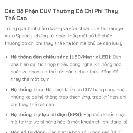
Các Bộ Phận CUV Thường Có Chi Phí Thay
Thế Cao
Trong quá trình bảo dưỡng và sửa chữa CUV tại Garage
Auto Speedy, chúng tôi nhận thấy một số bộ phận
thường có chi phí thay thế khá lớn mà chủ xe cần lưu ý:
Hệ thống đèn chiếu sáng (LED/Matrix LED):
Đèn
pha hiện đại tích hợp nhiều công nghệ, khi hỏng hóc
hoặc va chạm có thể tốn hàng chục triệu đồng để
thay thế một cụm.
Hệ thống treo:
Đặc biệt là ở các CUV hạng sang hoặc
những xe có hệ thống treo thích ứng, treo khí nén, chi
phí thay thế rất cao.
Hệ thống trợ lực lái điện (EPS):
Hộp điều khiển hoặc
mô tơ trợ lực bị hỏng hóc là một khoản chi phí đáng kể.
Hộp số tự động:
Đặc biệt là hộp số ly hợp kép (DCT)