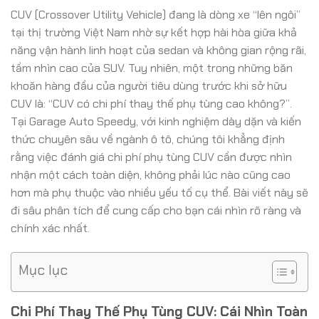
CUV (Crossover Utility Vehicle) đang là dòng xe “lên ngôi”
tại thị trường Việt Nam nhờ sự kết hợp hài hòa giữa khả
năng vận hành linh hoạt của sedan và không gian rộng rãi,
tầm nhìn cao của SUV. Tuy nhiên, một trong những băn
khoăn hàng đầu của người tiêu dùng trước khi sở hữu
CUV là: “CUV có chi phí thay thế phụ tùng cao không?”.
Tại Garage Auto Speedy, với kinh nghiệm dày dặn và kiến
thức chuyên sâu về ngành ô tô, chúng tôi khẳng định
rằng việc đánh giá chi phí phụ tùng CUV cần được nhìn
nhận một cách toàn diện, không phải lúc nào cũng cao
hơn mà phụ thuộc vào nhiều yếu tố cụ thể. Bài viết này sẽ
đi sâu phân tích để cung cấp cho bạn cái nhìn rõ ràng và
chính xác nhất.
Mục lục
Chi Phí Thay Thế Phụ Tùng CUV: Cái Nhìn Toàn