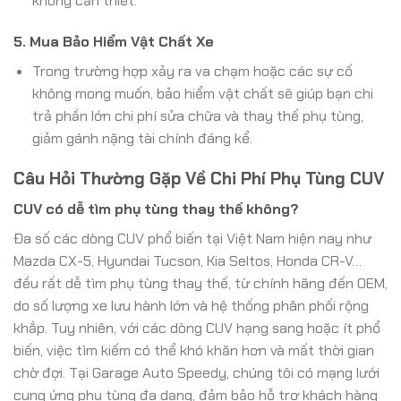
không cần thiết.
5. Mua Bảo Hiểm Vật Chất Xe
Trong trường hợp xảy ra va chạm hoặc các sự cố
không mong muốn, bảo hiểm vật chất sẽ giúp bạn chi
trả phần lớn chi phí sửa chữa và thay thế phụ tùng,
giảm gánh nặng tài chính đáng kể.
Câu Hỏi Thường Gặp Về Chi Phí Phụ Tùng CUV
CUV có dễ tìm phụ tùng thay thế không?
Đa số các dòng CUV phổ biến tại Việt Nam hiện nay như
Mazda CX-5, Hyundai Tucson, Kia Seltos, Honda CR-V…
đều rất dễ tìm phụ tùng thay thế, từ chính hãng đến OEM,
do số lượng xe lưu hành lớn và hệ thống phân phối rộng
khắp. Tuy nhiên, với các dòng CUV hạng sang hoặc ít phổ
biến, việc tìm kiếm có thể khó khăn hơn và mất thời gian
chờ đợi. Tại Garage Auto Speedy, chúng tôi có mạng lưới
cung ứng phụ tùng đa dạng, đảm bảo hỗ trợ khách hàng