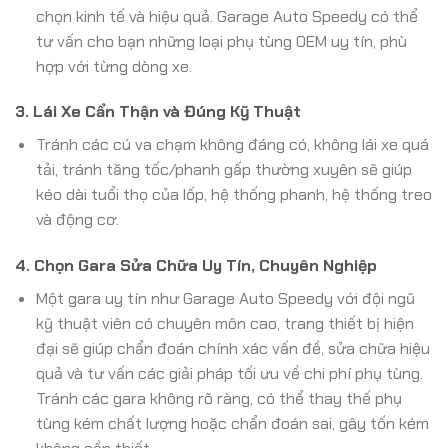
chọn kinh tế và hiệu quả. Garage Auto Speedy có thể
tư vấn cho bạn những loại phụ tùng OEM uy tín, phù
hợp với từng dòng xe.
3. Lái Xe Cẩn Thận và Đúng Kỹ Thuật
Tránh các cú va chạm không đáng có, không lái xe quá
tải, tránh tăng tốc/phanh gấp thường xuyên sẽ giúp
kéo dài tuổi thọ của lốp, hệ thống phanh, hệ thống treo
và động cơ.
4. Chọn Gara Sửa Chữa Uy Tín, Chuyên Nghiệp
Một gara uy tín như Garage Auto Speedy với đội ngũ
kỹ thuật viên có chuyên môn cao, trang thiết bị hiện
đại sẽ giúp chẩn đoán chính xác vấn đề, sửa chữa hiệu
quả và tư vấn các giải pháp tối ưu về chi phí phụ tùng.
Tránh các gara không rõ ràng, có thể thay thế phụ
tùng kém chất lượng hoặc chẩn đoán sai, gây tốn kém