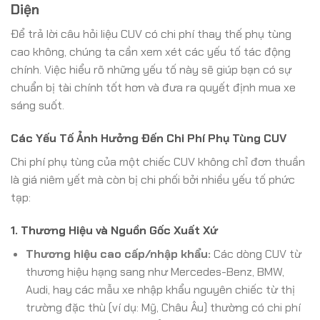
Diện
Để trả lời câu hỏi liệu CUV có chi phí thay thế phụ tùng
cao không, chúng ta cần xem xét các yếu tố tác động
chính. Việc hiểu rõ những yếu tố này sẽ giúp bạn có sự
chuẩn bị tài chính tốt hơn và đưa ra quyết định mua xe
sáng suốt.
Các Yếu Tố Ảnh Hưởng Đến Chi Phí Phụ Tùng CUV
Chi phí phụ tùng của một chiếc CUV không chỉ đơn thuần
là giá niêm yết mà còn bị chi phối bởi nhiều yếu tố phức
tạp:
1. Thương Hiệu và Nguồn Gốc Xuất Xứ
Thương hiệu cao cấp/nhập khẩu:
Các dòng CUV từ
thương hiệu hạng sang như Mercedes-Benz, BMW,
Audi, hay các mẫu xe nhập khẩu nguyên chiếc từ thị
trường đặc thù (ví dụ: Mỹ, Châu Âu) thường có chi phí