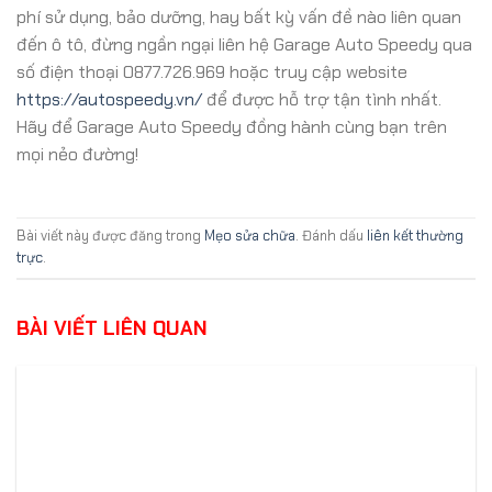
phí sử dụng, bảo dưỡng, hay bất kỳ vấn đề nào liên quan
đến ô tô, đừng ngần ngại liên hệ Garage Auto Speedy qua
số điện thoại 0877.726.969 hoặc truy cập website
https://autospeedy.vn/
để được hỗ trợ tận tình nhất.
Hãy để Garage Auto Speedy đồng hành cùng bạn trên
mọi nẻo đường!
Bài viết này được đăng trong
Mẹo sửa chữa
. Đánh dấu
liên kết thường
trực
.
BÀI VIẾT LIÊN QUAN