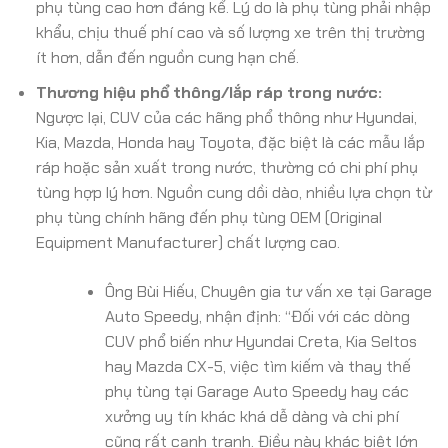
phụ tùng cao hơn đáng kể. Lý do là phụ tùng phải nhập
khẩu, chịu thuế phí cao và số lượng xe trên thị trường
ít hơn, dẫn đến nguồn cung hạn chế.
Thương hiệu phổ thông/lắp ráp trong nước:
Ngược lại, CUV của các hãng phổ thông như Hyundai,
Kia, Mazda, Honda hay Toyota, đặc biệt là các mẫu lắp
ráp hoặc sản xuất trong nước, thường có chi phí phụ
tùng hợp lý hơn. Nguồn cung dồi dào, nhiều lựa chọn từ
phụ tùng chính hãng đến phụ tùng OEM (Original
Equipment Manufacturer) chất lượng cao.
Ông Bùi Hiếu, Chuyên gia tư vấn xe tại Garage
Auto Speedy, nhận định: “Đối với các dòng
CUV phổ biến như Hyundai Creta, Kia Seltos
hay Mazda CX-5, việc tìm kiếm và thay thế
phụ tùng tại Garage Auto Speedy hay các
xưởng uy tín khác khá dễ dàng và chi phí
cũng rất cạnh tranh. Điều này khác biệt lớn