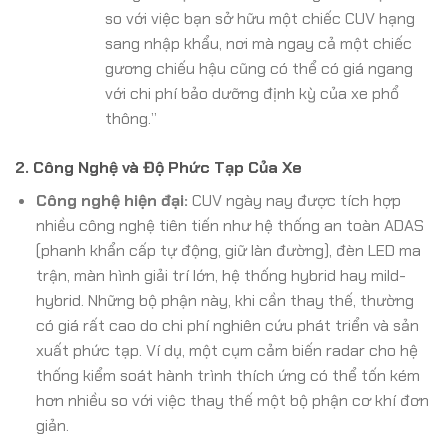
so với việc bạn sở hữu một chiếc CUV hạng
sang nhập khẩu, nơi mà ngay cả một chiếc
gương chiếu hậu cũng có thể có giá ngang
với chi phí bảo dưỡng định kỳ của xe phổ
thông.”
2. Công Nghệ và Độ Phức Tạp Của Xe
Công nghệ hiện đại:
CUV ngày nay được tích hợp
nhiều công nghệ tiên tiến như hệ thống an toàn ADAS
(phanh khẩn cấp tự động, giữ làn đường), đèn LED ma
trận, màn hình giải trí lớn, hệ thống hybrid hay mild-
hybrid. Những bộ phận này, khi cần thay thế, thường
có giá rất cao do chi phí nghiên cứu phát triển và sản
xuất phức tạp. Ví dụ, một cụm cảm biến radar cho hệ
thống kiểm soát hành trình thích ứng có thể tốn kém
hơn nhiều so với việc thay thế một bộ phận cơ khí đơn
giản.