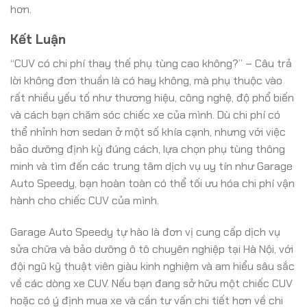
hơn.
Kết Luận
“CUV có chi phí thay thế phụ tùng cao không?” – Câu trả
lời không đơn thuần là có hay không, mà phụ thuộc vào
rất nhiều yếu tố như thương hiệu, công nghệ, độ phổ biến
và cách bạn chăm sóc chiếc xe của mình. Dù chi phí có
thể nhỉnh hơn sedan ở một số khía cạnh, nhưng với việc
bảo dưỡng định kỳ đúng cách, lựa chọn phụ tùng thông
minh và tìm đến các trung tâm dịch vụ uy tín như Garage
Auto Speedy, bạn hoàn toàn có thể tối ưu hóa chi phí vận
hành cho chiếc CUV của mình.
Garage Auto Speedy tự hào là đơn vị cung cấp dịch vụ
sửa chữa và bảo dưỡng ô tô chuyên nghiệp tại Hà Nội, với
đội ngũ kỹ thuật viên giàu kinh nghiệm và am hiểu sâu sắc
về các dòng xe CUV. Nếu bạn đang sở hữu một chiếc CUV
hoặc có ý định mua xe và cần tư vấn chi tiết hơn về chi