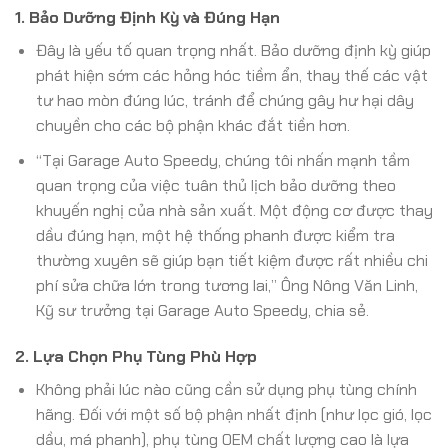
1. Bảo Dưỡng Định Kỳ và Đúng Hạn
Đây là yếu tố quan trọng nhất. Bảo dưỡng định kỳ giúp
phát hiện sớm các hỏng hóc tiềm ẩn, thay thế các vật
tư hao mòn đúng lúc, tránh để chúng gây hư hại dây
chuyền cho các bộ phận khác đắt tiền hơn.
“Tại Garage Auto Speedy, chúng tôi nhấn mạnh tầm
quan trọng của việc tuân thủ lịch bảo dưỡng theo
khuyến nghị của nhà sản xuất. Một động cơ được thay
dầu đúng hạn, một hệ thống phanh được kiểm tra
thường xuyên sẽ giúp bạn tiết kiệm được rất nhiều chi
phí sửa chữa lớn trong tương lai,” Ông Nông Văn Linh,
Kỹ sư trưởng tại Garage Auto Speedy, chia sẻ.
2. Lựa Chọn Phụ Tùng Phù Hợp
Không phải lúc nào cũng cần sử dụng phụ tùng chính
hãng. Đối với một số bộ phận nhất định (như lọc gió, lọc
dầu, má phanh), phụ tùng OEM chất lượng cao là lựa