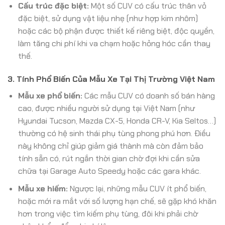
Cấu trúc đặc biệt:
Một số CUV có cấu trúc thân vỏ
đặc biệt, sử dụng vật liệu nhẹ (như hợp kim nhôm)
hoặc các bộ phận được thiết kế riêng biệt, độc quyền,
làm tăng chi phí khi va chạm hoặc hỏng hóc cần thay
thế.
3. Tính Phổ Biến Của Mẫu Xe Tại Thị Trường Việt Nam
Mẫu xe phổ biến:
Các mẫu CUV có doanh số bán hàng
cao, được nhiều người sử dụng tại Việt Nam (như
Hyundai Tucson, Mazda CX-5, Honda CR-V, Kia Seltos…)
thường có hệ sinh thái phụ tùng phong phú hơn. Điều
này không chỉ giúp giảm giá thành mà còn đảm bảo
tính sẵn có, rút ngắn thời gian chờ đợi khi cần sửa
chữa tại Garage Auto Speedy hoặc các gara khác.
Mẫu xe hiếm:
Ngược lại, những mẫu CUV ít phổ biến,
hoặc mới ra mắt với số lượng hạn chế, sẽ gặp khó khăn
hơn trong việc tìm kiếm phụ tùng, đôi khi phải chờ