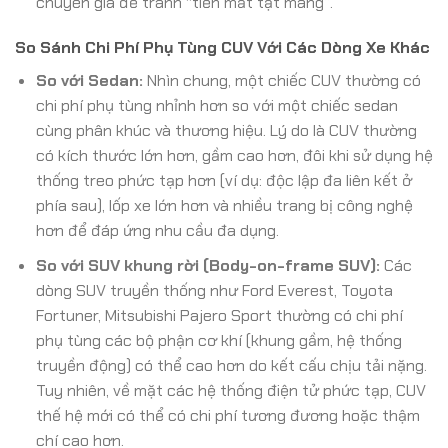
chuyên gia để tránh “tiền mất tật mang”.
So Sánh Chi Phí Phụ Tùng CUV Với Các Dòng Xe Khác
So với Sedan:
Nhìn chung, một chiếc CUV thường có
chi phí phụ tùng nhỉnh hơn so với một chiếc sedan
cùng phân khúc và thương hiệu. Lý do là CUV thường
có kích thước lớn hơn, gầm cao hơn, đôi khi sử dụng hệ
thống treo phức tạp hơn (ví dụ: độc lập đa liên kết ở
phía sau), lốp xe lớn hơn và nhiều trang bị công nghệ
hơn để đáp ứng nhu cầu đa dụng.
So với SUV khung rời (Body-on-frame SUV):
Các
dòng SUV truyền thống như Ford Everest, Toyota
Fortuner, Mitsubishi Pajero Sport thường có chi phí
phụ tùng các bộ phận cơ khí (khung gầm, hệ thống
truyền động) có thể cao hơn do kết cấu chịu tải nặng.
Tuy nhiên, về mặt các hệ thống điện tử phức tạp, CUV
thế hệ mới có thể có chi phí tương đương hoặc thậm
chí cao hơn.