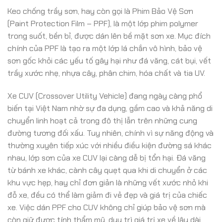
Keo chống trầy sơn, hay còn gọi là Phim Bảo Vệ Sơn
(Paint Protection Film – PPF), là một lớp phim polymer
trong suốt, bền bỉ, được dán lên bề mặt sơn xe. Mục đích
chính của PPF là tạo ra một lớp lá chắn vô hình, bảo vệ
sơn gốc khỏi các yếu tố gây hại như đá văng, cát bụi, vết
trầy xước nhẹ, nhựa cây, phân chim, hóa chất và tia UV.
Xe CUV (Crossover Utility Vehicle) đang ngày càng phổ
biến tại Việt Nam nhờ sự đa dụng, gầm cao và khả năng di
chuyển linh hoạt cả trong đô thị lẫn trên những cung
đường tương đối xấu. Tuy nhiên, chính vì sự năng động và
thường xuyên tiếp xúc với nhiều điều kiện đường sá khác
nhau, lớp sơn của xe CUV lại càng dễ bị tổn hại. Đá văng
từ bánh xe khác, cành cây quẹt qua khi di chuyển ở các
khu vực hẹp, hay chỉ đơn giản là những vết xước nhỏ khi
đỗ xe, đều có thể làm giảm đi vẻ đẹp và giá trị của chiếc
xe. Việc dán PPF cho CUV không chỉ giúp bảo vệ sơn mà
còn giữ được tính thẩm mỹ, duy trì giá trị xe về lâu dài.