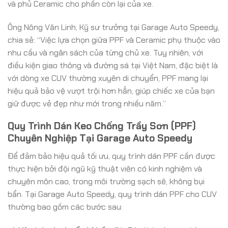
và phủ Ceramic cho phần còn lại của xe.
Ông Nông Văn Linh, Kỹ sư trưởng tại Garage Auto Speedy,
chia sẻ: “Việc lựa chọn giữa PPF và Ceramic phụ thuộc vào
nhu cầu và ngân sách của từng chủ xe. Tuy nhiên, với
điều kiện giao thông và đường sá tại Việt Nam, đặc biệt là
với dòng xe CUV thường xuyên di chuyển, PPF mang lại
hiệu quả bảo vệ vượt trội hơn hẳn, giúp chiếc xe của bạn
giữ được vẻ đẹp như mới trong nhiều năm.”
Quy Trình Dán Keo Chống Trầy Sơn (PPF)
Chuyên Nghiệp Tại Garage Auto Speedy
Để đảm bảo hiệu quả tối ưu, quy trình dán PPF cần được
thực hiện bởi đội ngũ kỹ thuật viên có kinh nghiệm và
chuyên môn cao, trong môi trường sạch sẽ, không bụi
bẩn. Tại Garage Auto Speedy, quy trình dán PPF cho CUV
thường bao gồm các bước sau: