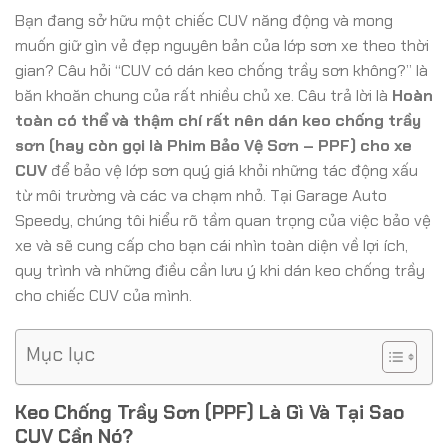
Bạn đang sở hữu một chiếc CUV năng động và mong
muốn giữ gìn vẻ đẹp nguyên bản của lớp sơn xe theo thời
gian? Câu hỏi “CUV có dán keo chống trầy sơn không?” là
băn khoăn chung của rất nhiều chủ xe. Câu trả lời là
Hoàn
toàn có thể và thậm chí rất nên dán keo chống trầy
sơn (hay còn gọi là Phim Bảo Vệ Sơn – PPF) cho xe
CUV
để bảo vệ lớp sơn quý giá khỏi những tác động xấu
từ môi trường và các va chạm nhỏ. Tại Garage Auto
Speedy, chúng tôi hiểu rõ tầm quan trọng của việc bảo vệ
xe và sẽ cung cấp cho bạn cái nhìn toàn diện về lợi ích,
quy trình và những điều cần lưu ý khi dán keo chống trầy
cho chiếc CUV của mình.
Mục lục
Keo Chống Trầy Sơn (PPF) Là Gì Và Tại Sao
CUV Cần Nó?