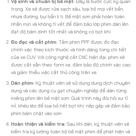
Vệ sinh và chuẩn bị bề mặt:
Đây là bước cực kỳ quan
trọng. Xe sẽ được rửa sạch sâu, loại bỏ mọi vết bẩn,
nhựa đường, bụi bẩn li ti. Bề mặt sơn phải hoàn toàn
nhẵn mịn và không tì vết để đảm bảo lớp phim dán lên
đạt độ bám dính tốt nhất và không có bọt khí.
Đo đạc và cắt phim:
Tấm phim PPF được đo đạc
chính xác theo kích thước và hình dáng từng chi tiết
của xe CUV. Với công nghệ cắt CNC hiện đại, phim sẽ
được cắt sẵn theo form xe, đảm bảo độ chính xác cao
và giảm thiểu việc cắt thủ công trên xe.
Dán phim:
Kỹ thuật viên sẽ sử dụng dung dịch chuyên
dụng và các dụng cụ gạt chuyên nghiệp để dán từng
miếng phim lên bề mặt sơn. Quá trình này đòi hỏi sự tỉ
mỉ, khéo léo để loại bỏ hết bọt khí, nếp gấp và đảm bảo
phim bám chặt vào sơn.
Hoàn thiện và kiểm tra:
Sau khi dán, kỹ thuật viên sẽ
kiểm tra kỹ lưỡng toàn bộ bề mặt phim để phát hiện và