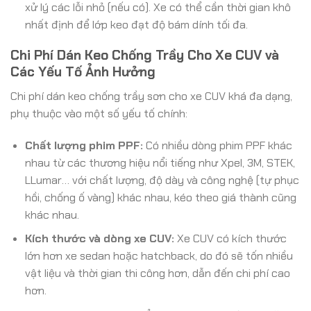
xử lý các lỗi nhỏ (nếu có). Xe có thể cần thời gian khô
nhất định để lớp keo đạt độ bám dính tối đa.
Chi Phí Dán Keo Chống Trầy Cho Xe CUV và
Các Yếu Tố Ảnh Hưởng
Chi phí dán keo chống trầy sơn cho xe CUV khá đa dạng,
phụ thuộc vào một số yếu tố chính:
Chất lượng phim PPF:
Có nhiều dòng phim PPF khác
nhau từ các thương hiệu nổi tiếng như Xpel, 3M, STEK,
LLumar… với chất lượng, độ dày và công nghệ (tự phục
hồi, chống ố vàng) khác nhau, kéo theo giá thành cũng
khác nhau.
Kích thước và dòng xe CUV:
Xe CUV có kích thước
lớn hơn xe sedan hoặc hatchback, do đó sẽ tốn nhiều
vật liệu và thời gian thi công hơn, dẫn đến chi phí cao
hơn.