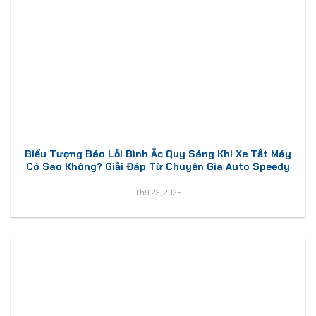
Biểu Tượng Báo Lỗi Bình Ắc Quy Sáng Khi Xe Tắt Máy
Có Sao Không? Giải Đáp Từ Chuyên Gia Auto Speedy
Th9 23, 2025