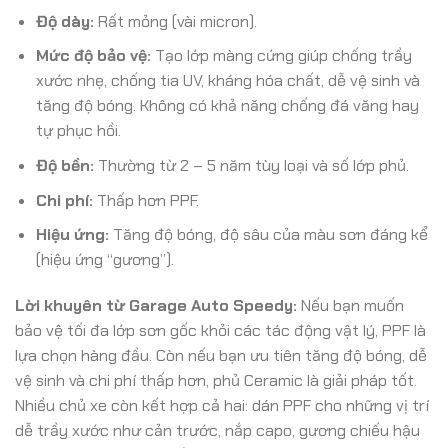
Độ dày:
Rất mỏng (vài micron).
Mức độ bảo vệ:
Tạo lớp màng cứng giúp chống trầy
xước nhẹ, chống tia UV, kháng hóa chất, dễ vệ sinh và
tăng độ bóng. Không có khả năng chống đá văng hay
tự phục hồi.
Độ bền:
Thường từ 2 – 5 năm tùy loại và số lớp phủ.
Chi phí:
Thấp hơn PPF.
Hiệu ứng:
Tăng độ bóng, độ sâu của màu sơn đáng kể
(hiệu ứng “gương”).
Lời khuyên từ Garage Auto Speedy:
Nếu bạn muốn
bảo vệ tối đa lớp sơn gốc khỏi các tác động vật lý, PPF là
lựa chọn hàng đầu. Còn nếu bạn ưu tiên tăng độ bóng, dễ
vệ sinh và chi phí thấp hơn, phủ Ceramic là giải pháp tốt.
Nhiều chủ xe còn kết hợp cả hai: dán PPF cho những vị trí
dễ trầy xước như cản trước, nắp capo, gương chiếu hậu