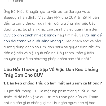
mờ phim.
Ông Bùi Hiếu, Chuyên gia tư vấn xe tại Garage Auto
Speedy, nhận định: “Việc dán PPF cho CUV là một khoản
đầu tư xứng đáng. Tuy nhiên, cũng giống như việc bảo
dưỡng các bộ phận khác của xe như việc quan tâm đến
CUV có kính cách nhiệt không?
hay tìm hiểu về
Có nên để
con đội trong xe dưới nắng không?
, việc chăm sóc và bảo
dưỡng đúng cách sau khi dán phim sẽ quyết định rất lớn
đến độ bền và hiệu quả của nó. Hãy tham khảo ý kiến
chuyên gia để có phương pháp chăm sóc tốt nhất.”
Câu Hỏi Thường Gặp Về Việc Dán Keo Chống
Trầy Sơn Cho CUV
1. Dán keo chống trầy có làm mất màu sơn xe không?
Tuyệt đối không. PPF là một lớp phim trong suốt, được
thiết kế để bảo vệ và duy trì màu sơn gốc của xe. Thậm
chí, nó còn giúp chống lại tia UV, ngăn ngừa sơn bị bạc