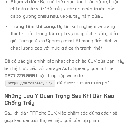
Phạm vi dán:
Bạn có thể chọn dán toàn bộ xe, hoặc
chỉ dán các vị trí dễ trầy xước như cản trước, nắp
capo, gương chiếu hậu, vè xe, tay nắm cửa…
Trung tâm thi công:
Uy tín, kinh nghiệm và trang
thiết bị của trung tâm dịch vụ cũng ảnh hưởng đến
giá. Garage Auto Speedy cam kết mang đến dịch vụ
chất lượng cao với mức giá cạnh tranh nhất.
Để có báo giá chính xác nhất cho chiếc CUV của bạn, hãy
liên hệ trực tiếp với Garage Auto Speedy qua hotline
0877.726.969
hoặc truy cập website
để được tư vấn miễn phí.
https://autospeedy.vn/
Những Lưu Ý Quan Trọng Sau Khi Dán Keo
Chống Trầy
Sau khi dán PPF cho CUV, việc chăm sóc đúng cách sẽ
giúp kéo dài tuổi thọ và hiệu quả của lớp phim: