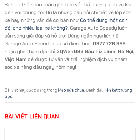
Bạn có thể hoàn toàn yên tâm về chất lượng dịch vụ khi
đến với chúng tôi. Dù là những câu hỏi chi tiết về lớp sơn
xe hay những vấn đề cơ bản như
Có thể dùng một con
đội cho nhiều loại xe không?
, Garage Auto Speedy luôn
sẵn sàng giải đáp và hỗ trợ. Đừng ngần ngại liên hệ
Garage Auto Speedy qua số điện thoại
0877.726.969
hoặc ghé thăm địa chỉ
2QW3+G93 Bắc Từ Liêm, Hà Nội,
Việt Nam
để được tư vấn và trải nghiệm dịch vụ chăm
sóc xe hàng đầu ngay hôm nay!
Bài viết này được đăng trong
Mẹo sửa chữa
. Đánh dấu
liên kết thường
trực
.
BÀI VIẾT LIÊN QUAN