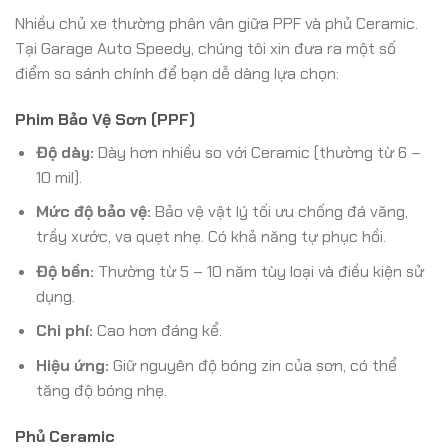
Nhiều chủ xe thường phân vân giữa PPF và phủ Ceramic.
Tại Garage Auto Speedy, chúng tôi xin đưa ra một số
điểm so sánh chính để bạn dễ dàng lựa chọn:
Phim Bảo Vệ Sơn (PPF)
Độ dày:
Dày hơn nhiều so với Ceramic (thường từ 6 –
10 mil).
Mức độ bảo vệ:
Bảo vệ vật lý tối ưu chống đá văng,
trầy xước, va quẹt nhẹ. Có khả năng tự phục hồi.
Độ bền:
Thường từ 5 – 10 năm tùy loại và điều kiện sử
dụng.
Chi phí:
Cao hơn đáng kể.
Hiệu ứng:
Giữ nguyên độ bóng zin của sơn, có thể
tăng độ bóng nhẹ.
Phủ Ceramic