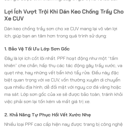
Lợi Ích Vượt Trội Khi Dán Keo Chống Trầy Cho
Xe CUV
Dán keo chống trầy sơn cho xe CUV mang lại vô vàn lợi
ích, giúp bạn an tâm hơn trong quá trình sử dụng:
1. Bảo Vệ Tối Ưu Lớp Sơn Gốc
Đây là lợi ích cốt lõi nhất. PPF hoạt động như một “tấm
khiên” che chắn, hấp thụ các tác động gây trầy xước, va
quẹt nhẹ, hay những vết bẩn khó tẩy rửa. Điều này đặc
biệt quan trọng với xe CUV, vốn thường xuyên di chuyển
qua nhiều địa hình, dễ đối mặt với nguy cơ đá văng hoặc
ma sát. Lớp sơn gốc của xe sẽ được bảo toàn, tránh khỏi
việc phải sơn lại tốn kém và mất giá trị xe.
2. Khả Năng Tự Phục Hồi Vết Xước Nhẹ
Nhiều loại PPF cao cấp hiện nay được trang bị công nghệ