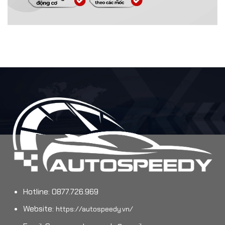
Hotline: 0877.726.969
Website:
https://autospeedy.vn/