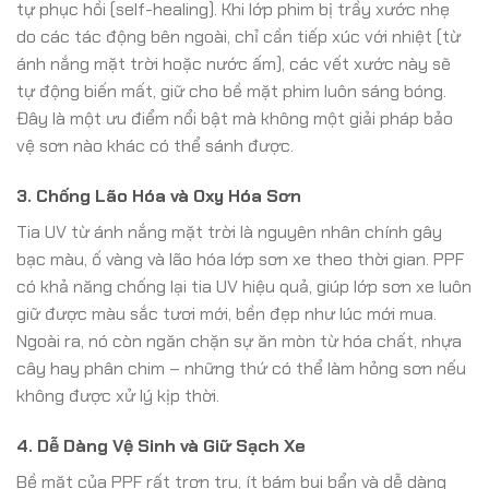
tự phục hồi (self-healing). Khi lớp phim bị trầy xước nhẹ
do các tác động bên ngoài, chỉ cần tiếp xúc với nhiệt (từ
ánh nắng mặt trời hoặc nước ấm), các vết xước này sẽ
tự động biến mất, giữ cho bề mặt phim luôn sáng bóng.
Đây là một ưu điểm nổi bật mà không một giải pháp bảo
vệ sơn nào khác có thể sánh được.
3. Chống Lão Hóa và Oxy Hóa Sơn
Tia UV từ ánh nắng mặt trời là nguyên nhân chính gây
bạc màu, ố vàng và lão hóa lớp sơn xe theo thời gian. PPF
có khả năng chống lại tia UV hiệu quả, giúp lớp sơn xe luôn
giữ được màu sắc tươi mới, bền đẹp như lúc mới mua.
Ngoài ra, nó còn ngăn chặn sự ăn mòn từ hóa chất, nhựa
cây hay phân chim – những thứ có thể làm hỏng sơn nếu
không được xử lý kịp thời.
4. Dễ Dàng Vệ Sinh và Giữ Sạch Xe
Bề mặt của PPF rất trơn tru, ít bám bụi bẩn và dễ dàng