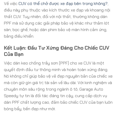
Về việc
CUV có thể chở được xe đạp bên trong không?
,
điều này phụ thuộc vào kích thước xe đạp và khoang nội
thất CUV. Tuy nhiên, đối với nội thất, thường không dán
PPF mà sử dụng các giải pháp bảo vệ khác như thảm lót
sàn, bọc ghế, hoặc dán phim bảo vệ màn hình cảm ứng,
bảng điều khiển.
Kết Luận: Đầu Tư Xứng Đáng Cho Chiếc CUV
Của Bạn
Việc dán keo chống trầy sơn (PPF) cho xe CUV là một
quyết định đầu tư thông minh và hoàn toàn xứng đáng.
Nó không chỉ giúp bảo vệ vẻ đẹp nguyên bản của chiếc xe
mà còn giữ gìn giá trị tài sản về lâu dài. Với kinh nghiệm và
chuyên môn sâu rộng trong ngành ô tô, Garage Auto
Speedy tự tin là đối tác đáng tin cậy, cung cấp dịch vụ
dán PPF chất lượng cao, đảm bảo chiếc CUV của bạn luôn
bóng bẩy, bền đẹp như mới.