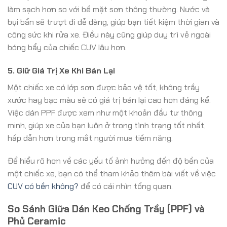
làm sạch hơn so với bề mặt sơn thông thường. Nước và
bụi bẩn sẽ trượt đi dễ dàng, giúp bạn tiết kiệm thời gian và
công sức khi rửa xe. Điều này cũng giúp duy trì vẻ ngoài
bóng bẩy của chiếc CUV lâu hơn.
5. Giữ Giá Trị Xe Khi Bán Lại
Một chiếc xe có lớp sơn được bảo vệ tốt, không trầy
xước hay bạc màu sẽ có giá trị bán lại cao hơn đáng kể.
Việc dán PPF được xem như một khoản đầu tư thông
minh, giúp xe của bạn luôn ở trong tình trạng tốt nhất,
hấp dẫn hơn trong mắt người mua tiềm năng.
Để hiểu rõ hơn về các yếu tố ảnh hưởng đến độ bền của
một chiếc xe, bạn có thể tham khảo thêm bài viết về việc
CUV có bền không?
để có cái nhìn tổng quan.
So Sánh Giữa Dán Keo Chống Trầy (PPF) và
Phủ Ceramic