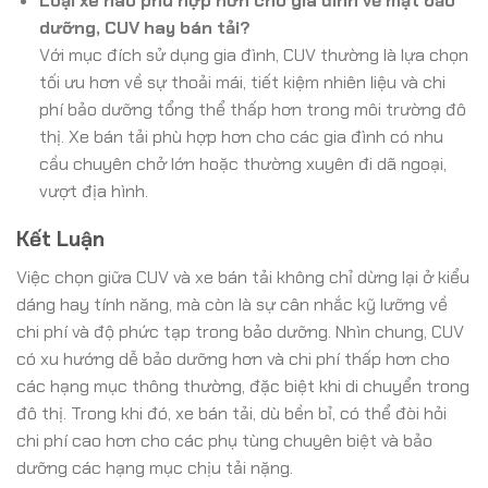
Loại xe nào phù hợp hơn cho gia đình về mặt bảo
dưỡng, CUV hay bán tải?
Với mục đích sử dụng gia đình, CUV thường là lựa chọn
tối ưu hơn về sự thoải mái, tiết kiệm nhiên liệu và chi
phí bảo dưỡng tổng thể thấp hơn trong môi trường đô
thị. Xe bán tải phù hợp hơn cho các gia đình có nhu
cầu chuyên chở lớn hoặc thường xuyên đi dã ngoại,
vượt địa hình.
Kết Luận
Việc chọn giữa CUV và xe bán tải không chỉ dừng lại ở kiểu
dáng hay tính năng, mà còn là sự cân nhắc kỹ lưỡng về
chi phí và độ phức tạp trong bảo dưỡng. Nhìn chung, CUV
có xu hướng dễ bảo dưỡng hơn và chi phí thấp hơn cho
các hạng mục thông thường, đặc biệt khi di chuyển trong
đô thị. Trong khi đó, xe bán tải, dù bền bỉ, có thể đòi hỏi
chi phí cao hơn cho các phụ tùng chuyên biệt và bảo
dưỡng các hạng mục chịu tải nặng.