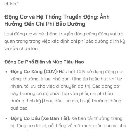
chính.”
Động Cơ và Hệ Thống Truyền Động: Ảnh
Hưởng Đến Chi Phí Bảo Dưỡng
Loại động cơ và hệ thống truyền động cũng đóng vai trò
quan trọng trong việc xác định chi phí bảo dưỡng định kỳ
và sửa chữa lớn.
Động Cơ Phổ Biến và Mức Tiêu Hao
Động Cơ Xăng (CUV):
Hầu hết CUV sử dụng động cơ
xăng, thường là loại nhỏ gọn, tăng áp hoặc hút khí tự
nhiên, tối ưu cho việc di chuyển đô thị. Các động cơ
này thường có độ phức tạp vừa phải, chi phí bảo
dưỡng định kỳ (thay dầu, lọc gió, bugi) thường không
quá cao.
Động Cơ Dầu (Xe Bán Tải):
Xe bán tải thường trang
bị động cơ diesel, nổi tiếng về mô-men xoắn cao và khả