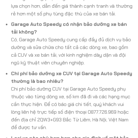
lựa chọn hơn, dẫn đến giá thành cạnh tranh và thường
rẻ hơn một số phụ tùng đặc thù của xe bán tải.
Garage Auto Speedy có nhận bảo dưỡng xe bán
tải không?
Có, Garage Auto Speedy cung cấp đầy đủ dịch vụ bảo
dưỡng và sửa chữa cho tất cả các dòng xe, bao gồm
cả CUV và xe bán tải, với kinh nghiệm dày dặn và đội
ngũ kỹ thuật viên chuyên nghiệp.
Chi phí bảo dưỡng xe CUV tại Garage Auto Speedy
thường là bao nhiêu?
Chi phí bảo dưỡng CUV tại Garage Auto Speedy phụ
thuộc vào từng dòng xe, số km đã đi và các hạng mục
cần thực hiện. Để có báo giá chi tiết, quý khách vui
lòng liên hệ trực tiếp số điện thoại 0877.726.969 hoặc
đến địa chỉ 2QW3+G93 Bắc Từ Liêm, Hà Nội, Việt Nam
để được tư vấn.