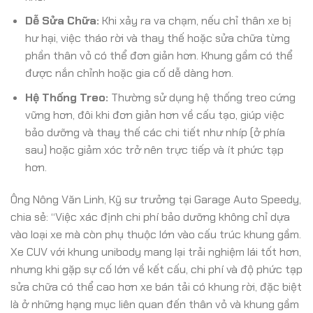
Dễ Sửa Chữa:
Khi xảy ra va chạm, nếu chỉ thân xe bị
hư hại, việc tháo rời và thay thế hoặc sửa chữa từng
phần thân vỏ có thể đơn giản hơn. Khung gầm có thể
được nắn chỉnh hoặc gia cố dễ dàng hơn.
Hệ Thống Treo:
Thường sử dụng hệ thống treo cứng
vững hơn, đôi khi đơn giản hơn về cấu tạo, giúp việc
bảo dưỡng và thay thế các chi tiết như nhíp (ở phía
sau) hoặc giảm xóc trở nên trực tiếp và ít phức tạp
hơn.
Ông Nông Văn Linh, Kỹ sư trưởng tại Garage Auto Speedy,
chia sẻ: “Việc xác định chi phí bảo dưỡng không chỉ dựa
vào loại xe mà còn phụ thuộc lớn vào cấu trúc khung gầm.
Xe CUV với khung unibody mang lại trải nghiệm lái tốt hơn,
nhưng khi gặp sự cố lớn về kết cấu, chi phí và độ phức tạp
sửa chữa có thể cao hơn xe bán tải có khung rời, đặc biệt
là ở những hạng mục liên quan đến thân vỏ và khung gầm