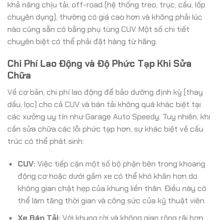
khả năng chịu tải, off-road (hệ thống treo, trục, cầu, lốp
chuyên dụng), thường có giá cao hơn và không phải lúc
nào cũng sẵn có bằng phụ tùng CUV. Một số chi tiết
chuyên biệt có thể phải đặt hàng từ hãng.
Chi Phí Lao Động và Độ Phức Tạp Khi Sửa
Chữa
Về cơ bản, chi phí lao động để bảo dưỡng định kỳ (thay
dầu, lọc) cho cả CUV và bán tải không quá khác biệt tại
các xưởng uy tín như Garage Auto Speedy. Tuy nhiên, khi
cần sửa chữa các lỗi phức tạp hơn, sự khác biệt về cấu
trúc có thể phát sinh:
CUV:
Việc tiếp cận một số bộ phận bên trong khoang
động cơ hoặc dưới gầm xe có thể khó khăn hơn do
không gian chật hẹp của khung liền thân. Điều này có
thể làm tăng thời gian và công sức của kỹ thuật viên.
Xe Bán Tải:
Với khung rời và không gian rộng rãi hơn