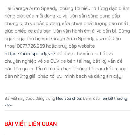
Tại Garage Auto Speedy, chúng tôi hiểu rõ từng đặc điểm
riêng biệt của mỗi dòng xe và luôn sẵn sàng cung cấp
những dịch vụ bảo dưỡng, sửa chữa chất lượng cao nhất,
giúp chiếc xe của bạn luôn vận hành êm ái và bền bỉ. Đừng
ngần ngại liên hệ với Garage Auto Speedy qua số điện
thoại 0877.726.969 hoặc truy cập website
https://autospeedy.vn/
để được tư vấn chi tiết và
chuyên nghiệp về xe CUV, xe bán tải hay bất kỳ vấn đề
nào liên quan đến ô tô của bạn. Chúng tôi cam kết mang
đến những giải pháp tối ưu, minh bạch và đáng tin cậy.
Bài viết này được đăng trong
Mẹo sửa chữa
. Đánh dấu
liên kết thường
trực
.
BÀI VIẾT LIÊN QUAN