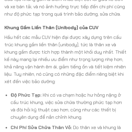
và xe bán tải, và nó ảnh hưởng trực tiếp đến chi phí cũng
như độ phức tạp trong quá trình bảo dưỡng, sửa chữa.
Khung Gầm Liền Thân (Unibody) của CUV
Hầu hết các mẫu CUV hiện đại được xây dựng trên cấu
trúc khung gầm liền thân (unibody), tức là thân xe và
khung gầm được tích hợp thành một khối duy nhất. Thiết
kế này mang lại nhiều ưu điểm như trọng lượng nhẹ hơn,
khả năng vận hành êm ái, giảm tiếng ồn và tiết kiệm nhiên
liệu. Tuy nhiên, nó cũng có những đặc điểm riêng biệt khi
xét đến việc bảo dưỡng:
Độ Phức Tạp:
Khi có va chạm hoặc hư hỏng nặng ở
cấu trúc khung, việc sửa chữa thường phức tạp hơn
và đòi hỏi kỹ thuật cao hơn, cũng như các thiết bị
chuyên dụng để nắn chỉnh khung.
Chi Phí Sửa Chữa Thân Vỏ:
Do thân xe và khung là