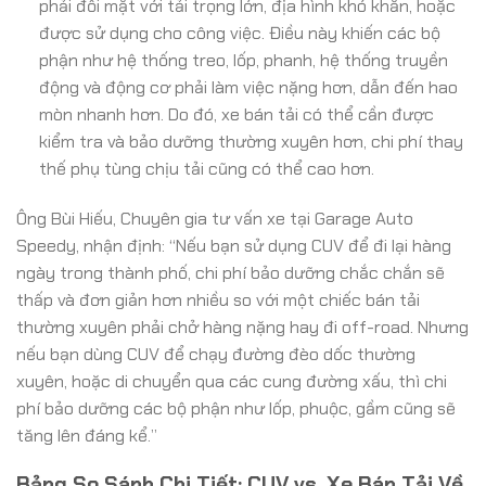
phải đối mặt với tải trọng lớn, địa hình khó khăn, hoặc
được sử dụng cho công việc. Điều này khiến các bộ
phận như hệ thống treo, lốp, phanh, hệ thống truyền
động và động cơ phải làm việc nặng hơn, dẫn đến hao
mòn nhanh hơn. Do đó, xe bán tải có thể cần được
kiểm tra và bảo dưỡng thường xuyên hơn, chi phí thay
thế phụ tùng chịu tải cũng có thể cao hơn.
Ông Bùi Hiếu, Chuyên gia tư vấn xe tại Garage Auto
Speedy, nhận định: “Nếu bạn sử dụng CUV để đi lại hàng
ngày trong thành phố, chi phí bảo dưỡng chắc chắn sẽ
thấp và đơn giản hơn nhiều so với một chiếc bán tải
thường xuyên phải chở hàng nặng hay đi off-road. Nhưng
nếu bạn dùng CUV để chạy đường đèo dốc thường
xuyên, hoặc di chuyển qua các cung đường xấu, thì chi
phí bảo dưỡng các bộ phận như lốp, phuộc, gầm cũng sẽ
tăng lên đáng kể.”
Bảng So Sánh Chi Tiết: CUV vs. Xe Bán Tải Về