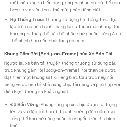
một, nếu xảy ra biến dạng, chi phí phục hồi có thể cao
hơn so với việc thay thế một phần riêng biệt.
Hệ Thống Treo:
Thường sử dụng hệ thống treo độc
lập trên cả bốn bánh, mang lại sự thoải mái nhưng đôi
khi chi phí thay thế các bộ phận như phuộc, càng A có
thể nhỉnh hơn nếu phải thay cả cụm.
Khung Gầm Rời (Body-on-Frame) của Xe Bán Tải
Ngược lại, xe bán tải truyền thống thường sử dụng cấu
trúc khung gầm rời (body-on-frame), nơi thân xe được
đặt trên một khung sắt xi riêng biệt. Cấu trúc này nổi
tiếng về độ bền bỉ, khả năng chịu tải nặng và phù hợp với
điều kiện đường sá khắc nghiệt.
Độ Bền Vững:
Khung rời giúp xe chịu được tải trọng
lớn và va đập tốt hơn, ít bị ảnh hưởng đến cấu trúc
tổng thể khi chở nặng hoặc di chuyển trên địa hình
khó.