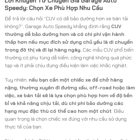
Lời Khuyên Từ Chuyên Gia Garage Auto
Speedy: Chọn Xe Phù Hợp Nhu Cầu
Để trả lời câu hỏi “CUV có dễ bảo dưỡng hơn xe bán tải
không?”, Garage Auto Speedy khẳng định rằng
CUV
thường dễ bảo dưỡng hơn và có chi phí vận hành
thấp hơn nếu mục đích sử dụng chủ yếu là di chuyển
trong đô thị và đi lại hàng ngày.
Các mẫu CUV phổ biến
thường có phụ tùng dễ kiếm, công nghệ không quá phức
tạp và ít phải chịu đựng điều kiện làm việc khắc nghiệt.
Tuy nhiên,
nếu bạn cần một chiếc xe để chở hàng
nặng, thường xuyên đi đường xấu, off-road hoặc làm
việc, xe bán tải sẽ là lựa chọn phù hợp hơn về độ bền
bỉ và khả năng chịu tải, dù chi phí bảo dưỡng các
hạng mục đặc thù có thể cao hơn một chút
. Điều
quan trọng là chọn chiếc xe đúng với nhu cầu sử dụng
thực tế của bạn.