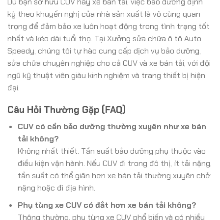
Dù bạn sở hữu CUV hay xe bán tải, việc bảo dưỡng định
kỳ theo khuyến nghị của nhà sản xuất là vô cùng quan
trọng để đảm bảo xe luôn hoạt động trong tình trạng tốt
nhất và kéo dài tuổi thọ. Tại Xưởng sửa chữa ô tô Auto
Speedy, chúng tôi tự hào cung cấp dịch vụ bảo dưỡng,
sửa chữa chuyên nghiệp cho cả CUV và xe bán tải, với đội
ngũ kỹ thuật viên giàu kinh nghiệm và trang thiết bị hiện
đại.
Câu Hỏi Thường Gặp (FAQ)
CUV có cần bảo dưỡng thường xuyên như xe bán
tải không?
Không nhất thiết. Tần suất bảo dưỡng phụ thuộc vào
điều kiện vận hành. Nếu CUV đi trong đô thị, ít tải nặng,
tần suất có thể giãn hơn xe bán tải thường xuyên chở
nặng hoặc đi địa hình.
Phụ tùng xe CUV có đắt hơn xe bán tải không?
Thông thường, phụ tùng xe CUV phổ biến và có nhiều