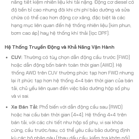
năng tiết kiệm nhiên liệu khi tải nặng. Động cơ diesel có
độ bền bỉ cao nhưng đôi khi chi phí bảo dưỡng và sửa
chữa có thể cao hơn động cơ xăng, đặc biệt là các
hạng mục liên quan đến hệ thống nhiên liệu (kim phun,
bơm cao áp) hay hệ thống khí thải (lọc DPF).
Hệ Thống Truyền Động và Khả Năng Vận Hành
CUV:
Thường có tùy chọn dẫn động cầu trước (FWD)
hoặc dẫn động bốn bánh toàn thời gian (AWD). Hệ
thống AWD trên CUV thường phức tạp hơn FWD nhưng
lại ít phức tạp hơn hệ thống 4×4 bán thời gian của bán
tải, chủ yếu liên quan đến việc bảo dưỡng hộp số phụ
và vi sai.
Xe Bán Tải:
Phổ biến với dẫn động cầu sau (RWD)
hoặc hai cầu bán thời gian (4×4). Hệ thống 4×4 trên
bán tải, với các chi tiết như hộp số phụ, vi sai khóa
cứng, cầu trước/sau, có thể yêu cầu bảo dưỡng định
kỳ các bộ phận này (thay dầu cầu, kiểm tra khớp nối)