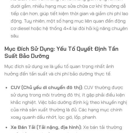
dưới gầm, nhiều hạng mục sửa chữa cơ khí thường dễ
tiếp cận hơn, giúp tiết kiệm thời gian và giảm chi phí lao
động. Tuy nhiên, một số hạng mục liên quan đến động
cơ diesel hoặc hệ thống 4×4 lại đòi hỏi kỹ năng chuyên
sâu.
Mục Đích Sử Dụng: Yếu Tố Quyết Định Tần
Suất Bảo Dưỡng
Mục đích sử dụng xe là yếu tố quan trọng nhất ảnh
hưởng đến tần suất và chi phí bảo dưỡng thực tế.
CUV (Chủ yếu di chuyển đô thị):
CUV thường được
sử dụng trong môi trường đô thị, ít gặp phải điều kiện
khắc nghiệt. Việc bảo dưỡng định kỳ theo khuyến nghị
của nhà sản xuất thường là đủ. Các hạng mục chính
xoay quanh dầu nhớt, lọc gió, lốp, phanh.
Xe Bán Tải (Tải nặng, địa hình):
Xe bán tải thường