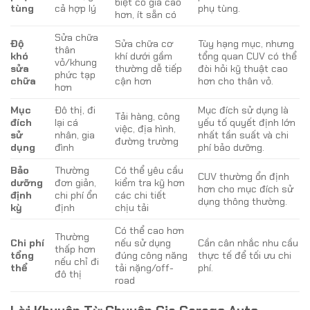
biệt có giá cao
tùng
cả hợp lý
phụ tùng.
hơn, ít sẵn có
Sửa chữa
Độ
Sửa chữa cơ
Tùy hạng mục, nhưng
thân
khó
khí dưới gầm
tổng quan CUV có thể
vỏ/khung
sửa
thường dễ tiếp
đòi hỏi kỹ thuật cao
phức tạp
chữa
cận hơn
hơn cho thân vỏ.
hơn
Mục
Đô thị, đi
Mục đích sử dụng là
Tải hàng, công
đích
lại cá
yếu tố quyết định lớn
việc, địa hình,
sử
nhân, gia
nhất tần suất và chi
đường trường
dụng
đình
phí bảo dưỡng.
Bảo
Thường
Có thể yêu cầu
CUV thường ổn định
dưỡng
đơn giản,
kiểm tra kỹ hơn
hơn cho mục đích sử
định
chi phí ổn
các chi tiết
dụng thông thường.
kỳ
định
chịu tải
Có thể cao hơn
Thường
Chi phí
nếu sử dụng
Cần cân nhắc nhu cầu
thấp hơn
tổng
đúng công năng
thực tế để tối ưu chi
nếu chỉ đi
thể
tải nặng/off-
phí.
đô thị
road