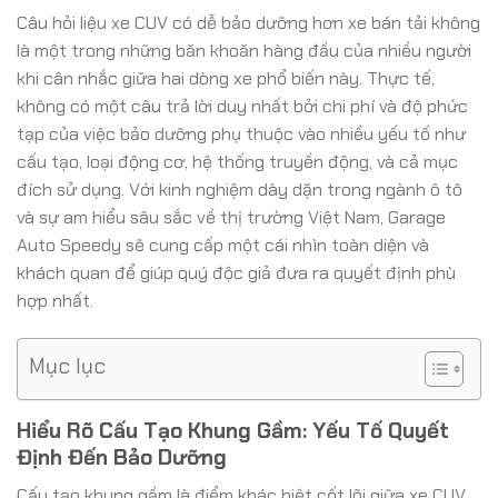
Câu hỏi liệu xe CUV có dễ bảo dưỡng hơn xe bán tải không
là một trong những băn khoăn hàng đầu của nhiều người
khi cân nhắc giữa hai dòng xe phổ biến này. Thực tế,
không có một câu trả lời duy nhất bởi chi phí và độ phức
tạp của việc bảo dưỡng phụ thuộc vào nhiều yếu tố như
cấu tạo, loại động cơ, hệ thống truyền động, và cả mục
đích sử dụng. Với kinh nghiệm dày dặn trong ngành ô tô
và sự am hiểu sâu sắc về thị trường Việt Nam, Garage
Auto Speedy sẽ cung cấp một cái nhìn toàn diện và
khách quan để giúp quý độc giả đưa ra quyết định phù
hợp nhất.
Mục lục
Hiểu Rõ Cấu Tạo Khung Gầm: Yếu Tố Quyết
Định Đến Bảo Dưỡng
Cấu tạo khung gầm là điểm khác biệt cốt lõi giữa xe CUV