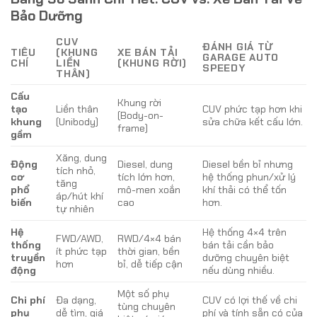
Bảo Dưỡng
CUV
ĐÁNH GIÁ TỪ
TIÊU
(KHUNG
XE BÁN TẢI
GARAGE AUTO
CHÍ
LIỀN
(KHUNG RỜI)
SPEEDY
THÂN)
Cấu
Khung rời
tạo
Liền thân
CUV phức tạp hơn khi
(Body-on-
khung
(Unibody)
sửa chữa kết cấu lớn.
frame)
gầm
Xăng, dung
Động
Diesel, dung
Diesel bền bỉ nhưng
tích nhỏ,
cơ
tích lớn hơn,
hệ thống phun/xử lý
tăng
phổ
mô-men xoắn
khí thải có thể tốn
áp/hút khí
biến
cao
hơn.
tự nhiên
Hệ
Hệ thống 4×4 trên
FWD/AWD,
RWD/4×4 bán
thống
bán tải cần bảo
ít phức tạp
thời gian, bền
truyền
dưỡng chuyên biệt
hơn
bỉ, dễ tiếp cận
động
nếu dùng nhiều.
Một số phụ
Chi phí
Đa dạng,
CUV có lợi thế về chi
tùng chuyên
phụ
dễ tìm, giá
phí và tính sẵn có của