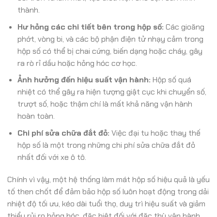
thành.
Hư hỏng các chi tiết bên trong hộp số:
Các gioăng
phớt, vòng bi, và các bộ phận điện tử nhạy cảm trong
hộp số có thể bị chai cứng, biến dạng hoặc cháy, gây
ra rò rỉ dầu hoặc hỏng hóc cơ học.
Ảnh hưởng đến hiệu suất vận hành:
Hộp số quá
nhiệt có thể gây ra hiện tượng giật cục khi chuyển số,
trượt số, hoặc thậm chí là mất khả năng vận hành
hoàn toàn.
Chi phí sửa chữa đắt đỏ:
Việc đại tu hoặc thay thế
hộp số là một trong những chi phí sửa chữa đắt đỏ
nhất đối với xe ô tô.
Chính vì vậy, một hệ thống làm mát hộp số hiệu quả là yếu
tố then chốt để đảm bảo hộp số luôn hoạt động trong dải
nhiệt độ tối ưu, kéo dài tuổi thọ, duy trì hiệu suất và giảm
thiểu rủi ro hỏng hóc, đặc biệt đối với đặc thù vận hành