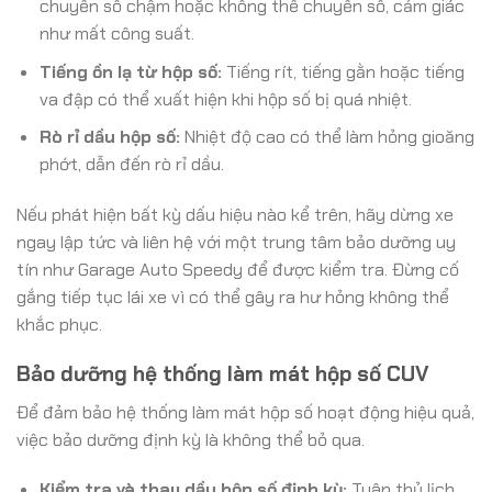
chuyển số chậm hoặc không thể chuyển số, cảm giác
như mất công suất.
Tiếng ồn lạ từ hộp số:
Tiếng rít, tiếng gằn hoặc tiếng
va đập có thể xuất hiện khi hộp số bị quá nhiệt.
Rò rỉ dầu hộp số:
Nhiệt độ cao có thể làm hỏng gioăng
phớt, dẫn đến rò rỉ dầu.
Nếu phát hiện bất kỳ dấu hiệu nào kể trên, hãy dừng xe
ngay lập tức và liên hệ với một trung tâm bảo dưỡng uy
tín như Garage Auto Speedy để được kiểm tra. Đừng cố
gắng tiếp tục lái xe vì có thể gây ra hư hỏng không thể
khắc phục.
Bảo dưỡng hệ thống làm mát hộp số CUV
Để đảm bảo hệ thống làm mát hộp số hoạt động hiệu quả,
việc bảo dưỡng định kỳ là không thể bỏ qua.
Kiểm tra và thay dầu hộp số định kỳ:
Tuân thủ lịch