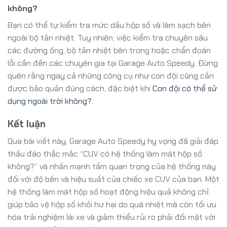
không?
Bạn có thể tự kiểm tra mức dầu hộp số và làm sạch bên
ngoài bộ tản nhiệt. Tuy nhiên, việc kiểm tra chuyên sâu
các đường ống, bộ tản nhiệt bên trong hoặc chẩn đoán
lỗi cần đến các chuyên gia tại Garage Auto Speedy. Đừng
quên rằng ngay cả những công cụ như con đội cũng cần
được bảo quản đúng cách, đặc biệt khi
Con đội có thể sử
dụng ngoài trời không?
.
Kết luận
Qua bài viết này, Garage Auto Speedy hy vọng đã giải đáp
thấu đáo thắc mắc “CUV có hệ thống làm mát hộp số
không?” và nhấn mạnh tầm quan trọng của hệ thống này
đối với độ bền và hiệu suất của chiếc xe CUV của bạn. Một
hệ thống làm mát hộp số hoạt động hiệu quả không chỉ
giúp bảo vệ hộp số khỏi hư hại do quá nhiệt mà còn tối ưu
hóa trải nghiệm lái xe và giảm thiểu rủi ro phải đối mặt với