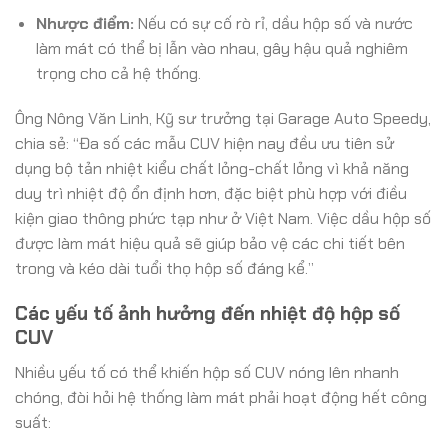
Nhược điểm:
Nếu có sự cố rò rỉ, dầu hộp số và nước
làm mát có thể bị lẫn vào nhau, gây hậu quả nghiêm
trọng cho cả hệ thống.
Ông Nông Văn Linh, Kỹ sư trưởng tại Garage Auto Speedy,
chia sẻ: “Đa số các mẫu CUV hiện nay đều ưu tiên sử
dụng bộ tản nhiệt kiểu chất lỏng-chất lỏng vì khả năng
duy trì nhiệt độ ổn định hơn, đặc biệt phù hợp với điều
kiện giao thông phức tạp như ở Việt Nam. Việc dầu hộp số
được làm mát hiệu quả sẽ giúp bảo vệ các chi tiết bên
trong và kéo dài tuổi thọ hộp số đáng kể.”
Các yếu tố ảnh hưởng đến nhiệt độ hộp số
CUV
Nhiều yếu tố có thể khiến hộp số CUV nóng lên nhanh
chóng, đòi hỏi hệ thống làm mát phải hoạt động hết công
suất: