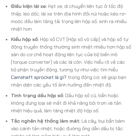
Điều kiện lái xe:
Kẹt xe, di chuyển liên tục ở tốc độ
thấp, leo dốc, lái xe trên địa hình đồi núi hoặc kéo rơ-
moóc đều làm tăng tải trọng lên hộp số, sinh ra nhiều
nhiệt hơn.
Kiểu hộp số:
Hộp số CVT (Hộp số vô cấp) và hộp số tự
động truyền thống thường sinh nhiệt nhiều hơn hộp số
sàn do cơ chế hoạt động liên tục của bộ biến mô
(torque converter) và các lá côn. Việc hiểu rõ về các
bộ phận truyền động, tương tự như việc tìm hiểu
Camshaft sprocket là gì?
trong động cơ, sẽ giúp bạn
nhận diện các yếu tố ảnh hưởng đến nhiệt độ.
Tình trạng dầu hộp số:
Dầu hộp số cũ, bẩn hoặc
không đúng loại sẽ mất đi khả năng bôi trơn và tản
nhiệt hiệu quả, làm tăng nhiệt độ hộp số.
Tắc nghẽn hệ thống làm mát:
Lá cây, bụi bẩn bám
vào cánh tản nhiệt, hoặc đường ống dẫn dầu bị tắc