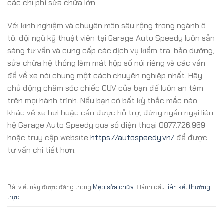
các chi phí sửa chữa lớn.
Với kinh nghiệm và chuyên môn sâu rộng trong ngành ô
tô, đội ngũ kỹ thuật viên tại Garage Auto Speedy luôn sẵn
sàng tư vấn và cung cấp các dịch vụ kiểm tra, bảo dưỡng,
sửa chữa hệ thống làm mát hộp số nói riêng và các vấn
đề về xe nói chung một cách chuyên nghiệp nhất. Hãy
chủ động chăm sóc chiếc CUV của bạn để luôn an tâm
trên mọi hành trình. Nếu bạn có bất kỳ thắc mắc nào
khác về xe hơi hoặc cần được hỗ trợ, đừng ngần ngại liên
hệ Garage Auto Speedy qua số điện thoại 0877.726.969
hoặc truy cập website
https://autospeedy.vn/
để được
tư vấn chi tiết hơn.
Bài viết này được đăng trong
Mẹo sửa chữa
. Đánh dấu
liên kết thường
trực
.