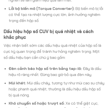
nghẽn sẽ làm giảm hiệu quả làm mát.
Lỗi bộ biến mô (Torque Converter):
Bộ biến mô bị lỗi
có thể tạo ra nhiệt lượng cực lớn, ảnh hưởng nghiêm
trọng đến hộp số.
Dấu hiệu hộp số CUV bị quá nhiệt và cách
khắc phục
Việc nhận biết sớm các dấu hiệu quá nhiệt của hộp số là
cực kỳ quan trọng để tránh hư hỏng nghiêm trọng. Một
số dấu hiệu bạn cần chú ý bao gồm:
Đèn cảnh báo hộp số trên bảng tap-lô:
Đây là dấu
hiệu rõ ràng nhất. Đừng bao giờ bỏ qua đèn này.
Mùi khét:
Mùi dầu cháy, tương tự như mùi cao su cháy
hoặc phanh quá nhiệt, thường là dấu hiệu dầu hộp số
bị quá nóng.
Khó chuyển số hoặc trượt số:
Xe có thể giật cục,