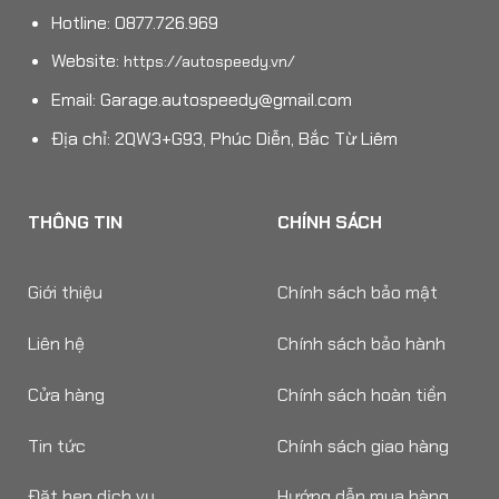
Hotline: 0877.726.969
Website:
https://autospeedy.vn/
Email:
Garage.autospeedy@gmail.com
Địa chỉ: 2QW3+G93, Phúc Diễn, Bắc Từ Liêm
THÔNG TIN
CHÍNH SÁCH
Giới thiệu
Chính sách bảo mật
Liên hệ
Chính sách bảo hành
Cửa hàng
Chính sách hoàn tiền
Tin tức
Chính sách giao hàng
Đặt hẹn dịch vụ
Hướng dẫn mua hàng