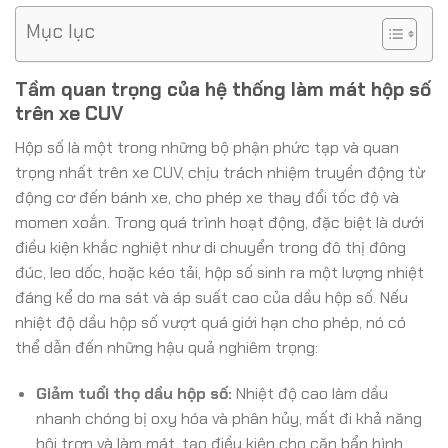
Mục lục
Tầm quan trọng của hệ thống làm mát hộp số
trên xe CUV
Hộp số là một trong những bộ phận phức tạp và quan
trọng nhất trên xe CUV, chịu trách nhiệm truyền động từ
động cơ đến bánh xe, cho phép xe thay đổi tốc độ và
momen xoắn. Trong quá trình hoạt động, đặc biệt là dưới
điều kiện khắc nghiệt như di chuyển trong đô thị đông
đúc, leo dốc, hoặc kéo tải, hộp số sinh ra một lượng nhiệt
đáng kể do ma sát và áp suất cao của dầu hộp số. Nếu
nhiệt độ dầu hộp số vượt quá giới hạn cho phép, nó có
thể dẫn đến những hậu quả nghiêm trọng:
Giảm tuổi thọ dầu hộp số:
Nhiệt độ cao làm dầu
nhanh chóng bị oxy hóa và phân hủy, mất đi khả năng
bôi trơn và làm mát, tạo điều kiện cho cặn bẩn hình