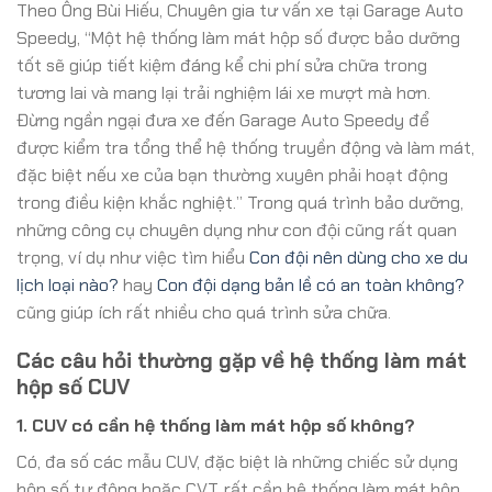
Theo Ông Bùi Hiếu, Chuyên gia tư vấn xe tại Garage Auto
Speedy, “Một hệ thống làm mát hộp số được bảo dưỡng
tốt sẽ giúp tiết kiệm đáng kể chi phí sửa chữa trong
tương lai và mang lại trải nghiệm lái xe mượt mà hơn.
Đừng ngần ngại đưa xe đến Garage Auto Speedy để
được kiểm tra tổng thể hệ thống truyền động và làm mát,
đặc biệt nếu xe của bạn thường xuyên phải hoạt động
trong điều kiện khắc nghiệt.” Trong quá trình bảo dưỡng,
những công cụ chuyên dụng như con đội cũng rất quan
trọng, ví dụ như việc tìm hiểu
Con đội nên dùng cho xe du
lịch loại nào?
hay
Con đội dạng bản lề có an toàn không?
cũng giúp ích rất nhiều cho quá trình sửa chữa.
Các câu hỏi thường gặp về hệ thống làm mát
hộp số CUV
1. CUV có cần hệ thống làm mát hộp số không?
Có, đa số các mẫu CUV, đặc biệt là những chiếc sử dụng
hộp số tự động hoặc CVT, rất cần hệ thống làm mát hộp