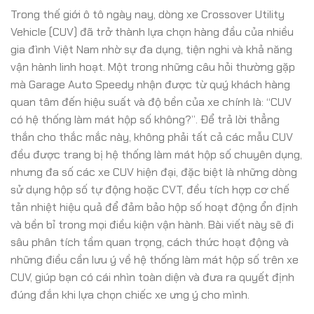
Trong thế giới ô tô ngày nay, dòng xe Crossover Utility
Vehicle (CUV) đã trở thành lựa chọn hàng đầu của nhiều
gia đình Việt Nam nhờ sự đa dụng, tiện nghi và khả năng
vận hành linh hoạt. Một trong những câu hỏi thường gặp
mà Garage Auto Speedy nhận được từ quý khách hàng
quan tâm đến hiệu suất và độ bền của xe chính là: “CUV
có hệ thống làm mát hộp số không?”. Để trả lời thẳng
thắn cho thắc mắc này, không phải tất cả các mẫu CUV
đều được trang bị hệ thống làm mát hộp số chuyên dụng,
nhưng đa số các xe CUV hiện đại, đặc biệt là những dòng
sử dụng hộp số tự động hoặc CVT, đều tích hợp cơ chế
tản nhiệt hiệu quả để đảm bảo hộp số hoạt động ổn định
và bền bỉ trong mọi điều kiện vận hành. Bài viết này sẽ đi
sâu phân tích tầm quan trọng, cách thức hoạt động và
những điều cần lưu ý về hệ thống làm mát hộp số trên xe
CUV, giúp bạn có cái nhìn toàn diện và đưa ra quyết định
đúng đắn khi lựa chọn chiếc xe ưng ý cho mình.