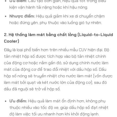
Ưu điểm:
Cấu tạo đơn giản, hiệu quả tốt trong điều
kiện vận hành tải nặng hoặc khí hậu nóng.
Nhược điểm:
Hiệu quả giảm khi xe di chuyển chậm
hoặc đứng yên, phụ thuộc vào luồng gió tự nhiên.
2. Hệ thống làm mát bằng chất lỏng (Liquid-to-Liquid
Cooler)
Đây là loại phổ biến hơn trên nhiều mẫu CUV hiện đại. Bộ
tản nhiệt hộp số được tích hợp vào bộ tản nhiệt chính
của động cơ hoặc nằm gần đó, sử dụng chính nước làm
mát của động cơ để trao đổi nhiệt với dầu hộp số. Dầu
hộp số nóng sẽ truyền nhiệt cho nước làm mát (vốn được
làm mát bởi quạt và két nước lớn của động cơ), sau đó
dầu đã nguội sẽ trở về hộp số.
Ưu điểm:
Hiệu quả làm mát ổn định hơn, không phụ
thuộc nhiều vào tốc độ xe, giúp dầu hộp số đạt nhiệt
độ làm việc tối ưu nhanh hơn khi khởi động lạnh.