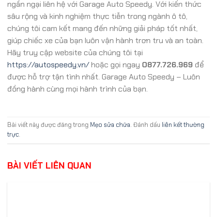
ngần ngại liên hệ với Garage Auto Speedy. Với kiến thức
sâu rộng và kinh nghiệm thực tiễn trong ngành ô tô,
chúng tôi cam kết mang đến những giải pháp tốt nhất,
giúp chiếc xe của bạn luôn vận hành trơn tru và an toàn.
Hãy truy cập website của chúng tôi tại
https://autospeedy.vn/
hoặc gọi ngay
0877.726.969
để
được hỗ trợ tận tình nhất. Garage Auto Speedy – Luôn
đồng hành cùng mọi hành trình của bạn.
Bài viết này được đăng trong
Mẹo sửa chữa
. Đánh dấu
liên kết thường
trực
.
BÀI VIẾT LIÊN QUAN