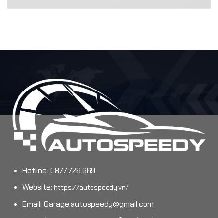
Hotline: 0877.726.969
Website:
https://autospeedy.vn/
Email:
Garage.autospeedy@gmail.com