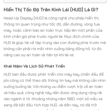
Hiển Thị Tốc Độ Trên Kính Lái (HUD) Là Gì?
Head-Up Display (HUD) là công nghệ cho phép hiển thị
thông tin quan trọng như tốc độ, dẫn đường, vòng tua
máy, hoặc cảnh báo an toàn trực tiếp lên một phần của
kính chắn gió phía trước người lái. Mục đích chính của
HUD là giúp tài xế tập trung vào con đường phía trước mà
không cần phải rời mắt nhìn xuống bảng đồng hồ, từ đó
nâng cao sự an toàn và tiện lợi khi lái xe.
Khái Niệm Và Lịch Sử Phát Triển
HUD ban đầu được phát triển cho máy bay chiến đấu để
phi công có thể theo dõi thông tin bay mà không cần nhìn
xuống buồng lái. Với những ưu điểm vượt trội về an toàn
và hiệu quả, công nghệ này dần được ứng dụng rộng rãi
vào ngành ô tô. Khoảng những năm 1980, một số mẫu xe
sang đã bắt đầu tích hợp HUD, và đến nay, nó đã trở