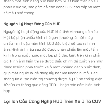
thành một tính năng phổ biến hơn, xuất hiện trên nhiều
phân khúc xe, bao gồm cả các dòng CUV cao cấp và một
số mẫu phổ thông.
Nguyên Lý Hoạt Động Của HUD
Nguyên lý hoạt động của HUD khá tinh vi nhưng dễ hiểu.
Một bộ phận chiếu hình nhỏ gọn (thường là một máy
chiếu mini hoặc màn hình LCD đặc biệt) sẽ tạo ra hình
ảnh. Hình ảnh này sau đó được phản chiếu lên một tấm
kính trong suốt hoặc một lớp phủ đặc biệt trên kính chắn
gió. Hình ảnh hiển thị sẽ được điều chỉnh để xuất hiện như
đang lơ lửng phía trước xe ở một khoảng cách nhất định,
giúp mắt người lái dễ dàng lấy nét mà không bị mỏi. Các
thông tin được hiển thị thường được lấy từ hệ thống điện
tử của xe thông qua cổng OBD-II hoặc các cảm biến tích
hợp.
Lợi Ích Của Công Nghệ HUD Trên Xe Ô Tô CUV