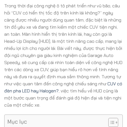
Trong thời đại công nghệ ô tô phát triển như vũ bão, câu
hỏi “CUV có hiển thị tốc độ trên kính lái không?” ngày
càng được nhiều người dùng quan tâm, đặc biệt là những
tín đồ yêu xe và đang tìm kiếm một chiếc CUV tiện nghi,
an toàn. Màn hình hiển thị trên kính lái, hay còn gọi là
Head-Up Display (HUD), là một tính năng cao cấp, mang lại
nhiều lợi ích cho người lái. Bài viết này, được thực hiện bởi
đội ngũ chuyên gia giàu kinh nghiệm của Garage Auto
Speedy, sẽ cung cấp cái nhìn toàn diện về công nghệ HUD
trên các dòng xe CUV, giúp bạn hiểu rõ hơn về tính năng
này và đưa ra quyết định mua sắm thông minh. Tương tự
như việc quan tâm đến công nghệ chiếu sáng như
CUV có
đèn pha LED hay Halogen?
, việc tìm hiểu về HUD cũng là
một bước quan trọng để đánh giá độ hiện đại và tiện nghi
của một chiếc xe.
Mục lục