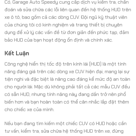
Có, Garage Auto Speedy cung cấp dịch vụ kiểm tra, chẩn
đoán và sửa chữa các lỗi liên quan đến hệ thống HUD trên
xe ô tô, bao gồm cả các dòng CUV. Đội ngũ kỹ thuật viên
của chúng tôi có kinh nghiệm và trang thiết bị chuyên
dụng để xử lý các vấn đề từ đơn giản đến phức tạp, đảm
bảo HUD của bạn hoạt động ổn định và chính xác.
Kết Luận
Công nghệ hiển thị tốc độ trên kính lái (HUD) là một tính
năng đáng giá trên các dòng xe CUV hiện đại, mang lại sự
tiện nghi và đặc biệt là nâng cao đáng kể mức độ an toàn
cho người lái. Mặc dù không phải tất cả các mẫu CUV đều
có sẵn HUD, nhưng tính năng này đang dần trở nên phổ
biến hơn và bạn hoàn toàn có thể cân nhắc lắp đặt thêm
cho chiếc xe của mình.
Nếu bạn đang tìm kiếm một chiếc CUV có HUD hoặc cần
tư vấn, kiểm tra, sửa chữa hệ thống HUD trên xe, đừng