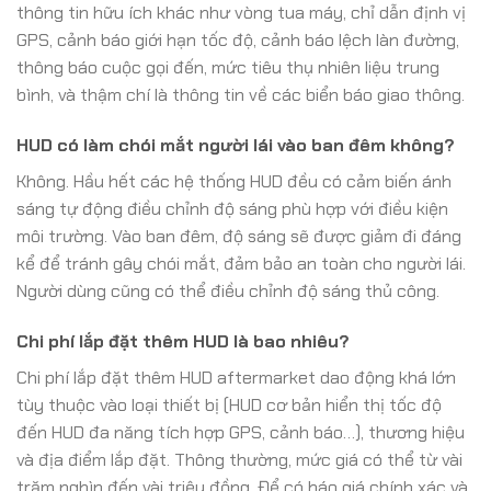
thông tin hữu ích khác như vòng tua máy, chỉ dẫn định vị
GPS, cảnh báo giới hạn tốc độ, cảnh báo lệch làn đường,
thông báo cuộc gọi đến, mức tiêu thụ nhiên liệu trung
bình, và thậm chí là thông tin về các biển báo giao thông.
HUD có làm chói mắt người lái vào ban đêm không?
Không. Hầu hết các hệ thống HUD đều có cảm biến ánh
sáng tự động điều chỉnh độ sáng phù hợp với điều kiện
môi trường. Vào ban đêm, độ sáng sẽ được giảm đi đáng
kể để tránh gây chói mắt, đảm bảo an toàn cho người lái.
Người dùng cũng có thể điều chỉnh độ sáng thủ công.
Chi phí lắp đặt thêm HUD là bao nhiêu?
Chi phí lắp đặt thêm HUD aftermarket dao động khá lớn
tùy thuộc vào loại thiết bị (HUD cơ bản hiển thị tốc độ
đến HUD đa năng tích hợp GPS, cảnh báo…), thương hiệu
và địa điểm lắp đặt. Thông thường, mức giá có thể từ vài
trăm nghìn đến vài triệu đồng. Để có báo giá chính xác và