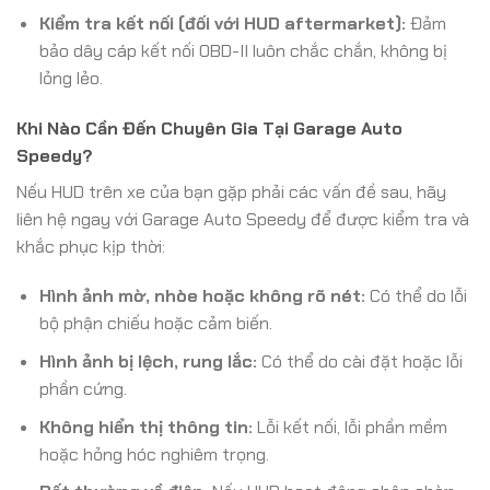
Kiểm tra kết nối (đối với HUD aftermarket):
Đảm
bảo dây cáp kết nối OBD-II luôn chắc chắn, không bị
lỏng lẻo.
Khi Nào Cần Đến Chuyên Gia Tại Garage Auto
Speedy?
Nếu HUD trên xe của bạn gặp phải các vấn đề sau, hãy
liên hệ ngay với Garage Auto Speedy để được kiểm tra và
khắc phục kịp thời:
Hình ảnh mờ, nhòe hoặc không rõ nét:
Có thể do lỗi
bộ phận chiếu hoặc cảm biến.
Hình ảnh bị lệch, rung lắc:
Có thể do cài đặt hoặc lỗi
phần cứng.
Không hiển thị thông tin:
Lỗi kết nối, lỗi phần mềm
hoặc hỏng hóc nghiêm trọng.