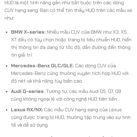
HUD là một tính năng gần như bắt buộc trên các dòng
CUV hạng sang. Bạn có thể tìm thấy HUD trên các mẫu xe
như:
BMW X-series:
Nhiều mẫu CUV của BMW như X3, X5,
X7 đều có tùy chọn hoặc trang bị tiêu chuẩn HUD, hiển
thị thông tin đa dạng từ tốc độ, dẫn đường đến thông
tin giải trí.
Mercedes-Benz GLC/GLE:
Các dòng CUV của
Mercedes-Benz cũng thường xuyên tích hợp HUD với
độ nét và khả năng tùy biến cao.
Audi Q-series:
Tương tự, các mẫu Audi Q5, Q7, Q8
cũng không ngoại lệ với công nghệ HUD tiên tiến.
Lexus RX/NX:
Các mẫu CUV hạng sang của Lexus
cũng được trang bị HUD, thường tập trung vào sự tinh
tế và dễ sử dụng.