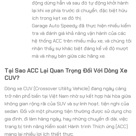
động dừng hẳn và sau đó tự động khởi hành
lại khi xe phía trước di chuyển, đặc biệt hữu
ích trong kẹt xe đô thị.
Garage Auto Speedy đã thực hiện nhiều kiểm
tra và đánh giá khả năng vận hành của các
hệ thống ACC trên nhiều mẫu xe, và chúng tôi
nhận thấy sự khác biệt đáng kể về độ mượt
mà và nhạy bén giữa các hãng xe.
Tại Sao ACC Lại Quan Trọng Đối Với Dòng Xe
CUV?
Dòng xe CUV (Crossover Utility Vehicle) đang ngày càng
trở nên phổ biến tại Việt Nam nhờ sự kết hợp hài hòa giữa
không gian rộng rãi của SUV và sự linh hoạt, tiện nghi của
sedan. Đối với một phương tiện thường được sử dụng cho
gia đình, đi làm hàng ngày, hay những chuyến đi dài, việc
trang bị tính năng Kiểm soát Hành trình Thích ứng (ACC)
mang lại nhiều lợi ích thiết thực.