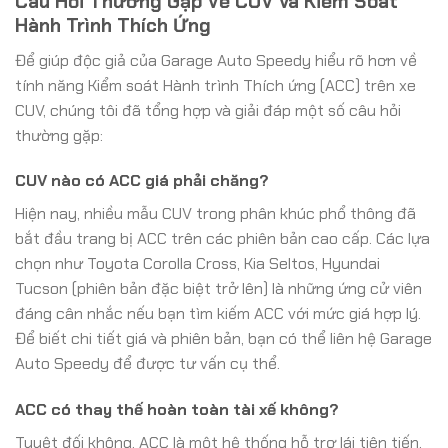
Câu Hỏi Thường Gặp Về CUV Và Kiểm Soát
Hành Trình Thích Ứng
Để giúp độc giả của Garage Auto Speedy hiểu rõ hơn về
tính năng Kiểm soát Hành trình Thích ứng (ACC) trên xe
CUV, chúng tôi đã tổng hợp và giải đáp một số câu hỏi
thường gặp:
CUV nào có ACC giá phải chăng?
Hiện nay, nhiều mẫu CUV trong phân khúc phổ thông đã
bắt đầu trang bị ACC trên các phiên bản cao cấp. Các lựa
chọn như Toyota Corolla Cross, Kia Seltos, Hyundai
Tucson (phiên bản đặc biệt trở lên) là những ứng cử viên
đáng cân nhắc nếu bạn tìm kiếm ACC với mức giá hợp lý.
Để biết chi tiết giá và phiên bản, bạn có thể liên hệ Garage
Auto Speedy để được tư vấn cụ thể.
ACC có thay thế hoàn toàn tài xế không?
Tuyệt đối không. ACC là một hệ thống hỗ trợ lái tiên tiến,