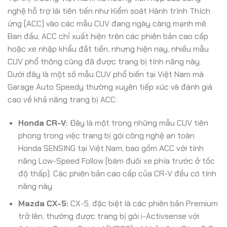
nghệ hỗ trợ lái tiên tiến như Kiểm soát Hành trình Thích
ứng (ACC) vào các mẫu CUV đang ngày càng mạnh mẽ.
Ban đầu, ACC chỉ xuất hiện trên các phiên bản cao cấp
hoặc xe nhập khẩu đắt tiền, nhưng hiện nay, nhiều mẫu
CUV phổ thông cũng đã được trang bị tính năng này.
Dưới đây là một số mẫu CUV phổ biến tại Việt Nam mà
Garage Auto Speedy thường xuyên tiếp xúc và đánh giá
cao về khả năng trang bị ACC:
Honda CR-V:
Đây là một trong những mẫu CUV tiên
phong trong việc trang bị gói công nghệ an toàn
Honda SENSING tại Việt Nam, bao gồm ACC với tính
năng Low-Speed Follow (bám đuôi xe phía trước ở tốc
độ thấp). Các phiên bản cao cấp của CR-V đều có tính
năng này.
Mazda CX-5:
CX-5, đặc biệt là các phiên bản Premium
trở lên, thường được trang bị gói i-Activsense với