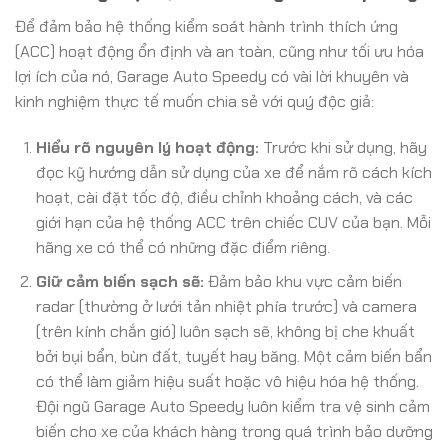
Để đảm bảo hệ thống kiểm soát hành trình thích ứng
(ACC) hoạt động ổn định và an toàn, cũng như tối ưu hóa
lợi ích của nó, Garage Auto Speedy có vài lời khuyên và
kinh nghiệm thực tế muốn chia sẻ với quý độc giả:
Hiểu rõ nguyên lý hoạt động:
Trước khi sử dụng, hãy
đọc kỹ hướng dẫn sử dụng của xe để nắm rõ cách kích
hoạt, cài đặt tốc độ, điều chỉnh khoảng cách, và các
giới hạn của hệ thống ACC trên chiếc CUV của bạn. Mỗi
hãng xe có thể có những đặc điểm riêng.
Giữ cảm biến sạch sẽ:
Đảm bảo khu vực cảm biến
radar (thường ở lưới tản nhiệt phía trước) và camera
(trên kính chắn gió) luôn sạch sẽ, không bị che khuất
bởi bụi bẩn, bùn đất, tuyết hay băng. Một cảm biến bẩn
có thể làm giảm hiệu suất hoặc vô hiệu hóa hệ thống.
Đội ngũ Garage Auto Speedy luôn kiểm tra vệ sinh cảm
biến cho xe của khách hàng trong quá trình bảo dưỡng