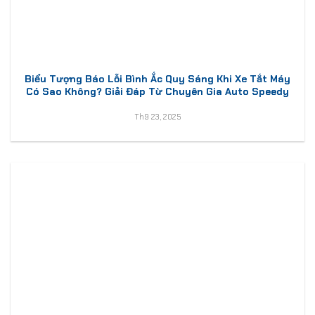
Biểu Tượng Báo Lỗi Bình Ắc Quy Sáng Khi Xe Tắt Máy
Có Sao Không? Giải Đáp Từ Chuyên Gia Auto Speedy
Th9 23, 2025