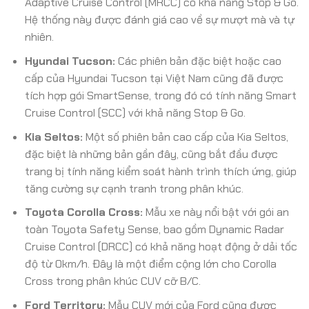
Adaptive Cruise Control (MRCC) có khả năng Stop & Go.
Hệ thống này được đánh giá cao về sự mượt mà và tự
nhiên.
Hyundai Tucson:
Các phiên bản đặc biệt hoặc cao
cấp của Hyundai Tucson tại Việt Nam cũng đã được
tích hợp gói SmartSense, trong đó có tính năng Smart
Cruise Control (SCC) với khả năng Stop & Go.
Kia Seltos:
Một số phiên bản cao cấp của Kia Seltos,
đặc biệt là những bản gần đây, cũng bắt đầu được
trang bị tính năng kiểm soát hành trình thích ứng, giúp
tăng cường sự cạnh tranh trong phân khúc.
Toyota Corolla Cross:
Mẫu xe này nổi bật với gói an
toàn Toyota Safety Sense, bao gồm Dynamic Radar
Cruise Control (DRCC) có khả năng hoạt động ở dải tốc
độ từ 0km/h. Đây là một điểm cộng lớn cho Corolla
Cross trong phân khúc CUV cỡ B/C.
Ford Territory:
Mẫu CUV mới của Ford cũng được