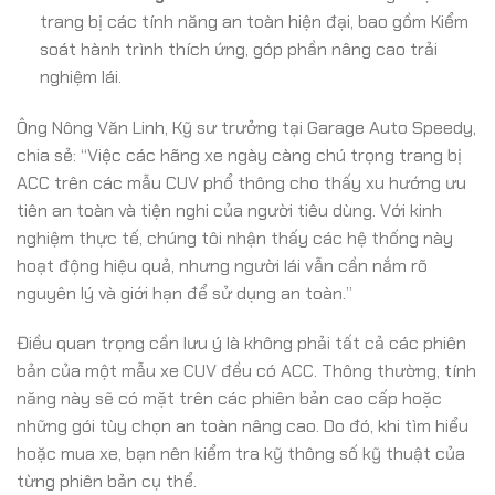
trang bị các tính năng an toàn hiện đại, bao gồm Kiểm
soát hành trình thích ứng, góp phần nâng cao trải
nghiệm lái.
Ông Nông Văn Linh, Kỹ sư trưởng tại Garage Auto Speedy,
chia sẻ: “Việc các hãng xe ngày càng chú trọng trang bị
ACC trên các mẫu CUV phổ thông cho thấy xu hướng ưu
tiên an toàn và tiện nghi của người tiêu dùng. Với kinh
nghiệm thực tế, chúng tôi nhận thấy các hệ thống này
hoạt động hiệu quả, nhưng người lái vẫn cần nắm rõ
nguyên lý và giới hạn để sử dụng an toàn.”
Điều quan trọng cần lưu ý là không phải tất cả các phiên
bản của một mẫu xe CUV đều có ACC. Thông thường, tính
năng này sẽ có mặt trên các phiên bản cao cấp hoặc
những gói tùy chọn an toàn nâng cao. Do đó, khi tìm hiểu
hoặc mua xe, bạn nên kiểm tra kỹ thông số kỹ thuật của
từng phiên bản cụ thể.