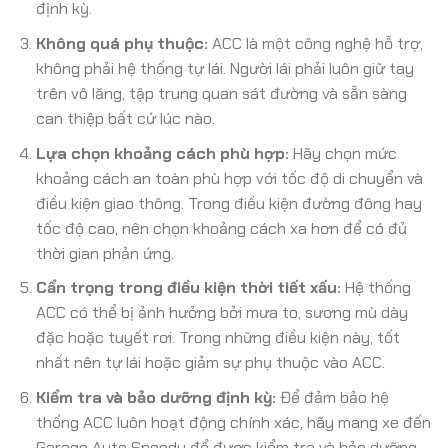
định kỳ.
Không quá phụ thuộc:
ACC là một công nghệ hỗ trợ,
không phải hệ thống tự lái. Người lái phải luôn giữ tay
trên vô lăng, tập trung quan sát đường và sẵn sàng
can thiệp bất cứ lúc nào.
Lựa chọn khoảng cách phù hợp:
Hãy chọn mức
khoảng cách an toàn phù hợp với tốc độ di chuyển và
điều kiện giao thông. Trong điều kiện đường đông hay
tốc độ cao, nên chọn khoảng cách xa hơn để có đủ
thời gian phản ứng.
Cẩn trọng trong điều kiện thời tiết xấu:
Hệ thống
ACC có thể bị ảnh hưởng bởi mưa to, sương mù dày
đặc hoặc tuyết rơi. Trong những điều kiện này, tốt
nhất nên tự lái hoặc giảm sự phụ thuộc vào ACC.
Kiểm tra và bảo dưỡng định kỳ:
Để đảm bảo hệ
thống ACC luôn hoạt động chính xác, hãy mang xe đến
Garage Auto Speedy để được kiểm tra và bảo dưỡng