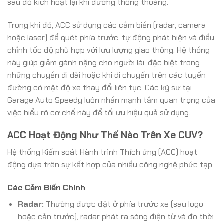
sau đó kích hoạt lại khi đường thông thoáng.
Trong khi đó, ACC sử dụng các cảm biến (radar, camera
hoặc laser) để quét phía trước, tự động phát hiện và điều
chỉnh tốc độ phù hợp với lưu lượng giao thông. Hệ thống
này giúp giảm gánh nặng cho người lái, đặc biệt trong
những chuyến đi dài hoặc khi di chuyển trên các tuyến
đường có mật độ xe thay đổi liên tục. Các kỹ sư tại
Garage Auto Speedy luôn nhấn mạnh tầm quan trọng của
việc hiểu rõ cơ chế này để tối ưu hiệu quả sử dụng.
ACC Hoạt Động Như Thế Nào Trên Xe CUV?
Hệ thống Kiểm soát Hành trình Thích ứng (ACC) hoạt
động dựa trên sự kết hợp của nhiều công nghệ phức tạp:
Các Cảm Biến Chính
Radar:
Thường được đặt ở phía trước xe (sau logo
hoặc cản trước), radar phát ra sóng điện từ và đo thời