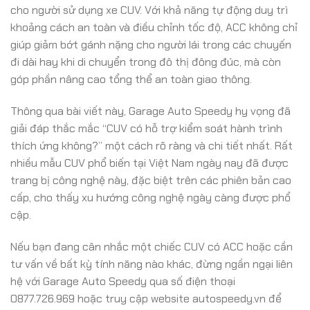
cho người sử dụng xe CUV. Với khả năng tự động duy trì
khoảng cách an toàn và điều chỉnh tốc độ, ACC không chỉ
giúp giảm bớt gánh nặng cho người lái trong các chuyến
đi dài hay khi di chuyển trong đô thị đông đúc, mà còn
góp phần nâng cao tổng thể an toàn giao thông.
Thông qua bài viết này, Garage Auto Speedy hy vọng đã
giải đáp thắc mắc “CUV có hỗ trợ kiểm soát hành trình
thích ứng không?” một cách rõ ràng và chi tiết nhất. Rất
nhiều mẫu CUV phổ biến tại Việt Nam ngày nay đã được
trang bị công nghệ này, đặc biệt trên các phiên bản cao
cấp, cho thấy xu hướng công nghệ ngày càng được phổ
cập.
Nếu bạn đang cân nhắc một chiếc CUV có ACC hoặc cần
tư vấn về bất kỳ tính năng nào khác, đừng ngần ngại liên
hệ với Garage Auto Speedy qua số điện thoại
0877.726.969 hoặc truy cập website autospeedy.vn để