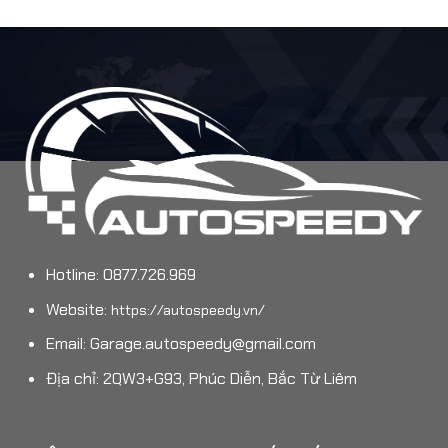
Hotline: 0877.726.969
Website:
https://autospeedy.vn/
Email:
Garage.autospeedy@gmail.com
Địa chỉ: 2QW3+G93, Phúc Diễn, Bắc Từ Liêm