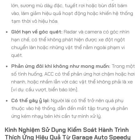
lớn, sương mù dày đặc, tuyết rơi hoặc bùn đất bám
vào, làm giảm hiệu quả hoạt động hoặc khiến hệ thống
tạm thời vô hiệu hóa.
Giới hạn về góc quét:
Radar và camera có góc nhìn
hạn chế, có thể không phát hiện được xe đột ngột
chuyển làn hoặc những vật thể nằm ngoài phạm vi
quét.
Phản ứng đôi khi không như mong muốn:
Trong một
số tình huống, ACC có thể phản ứng hơi chậm hoặc hơi
nhanh, hoặc nhầm lẫn với các vật thể không phải là xe
(ví dụ: cầu vượt, biển báo lớn).
Có thể gây ỷ lại:
Người lái có thể trở nên quá phụ
thuộc vào hệ thống, dẫn đến mất tập trung và phản
ứng kém nhạy bén khi cần tự mình xử lý.
Kinh Nghiệm Sử Dụng Kiểm Soát Hành Trình
Thích Ứng Hiệu Quả Từ Garage Auto Speedy