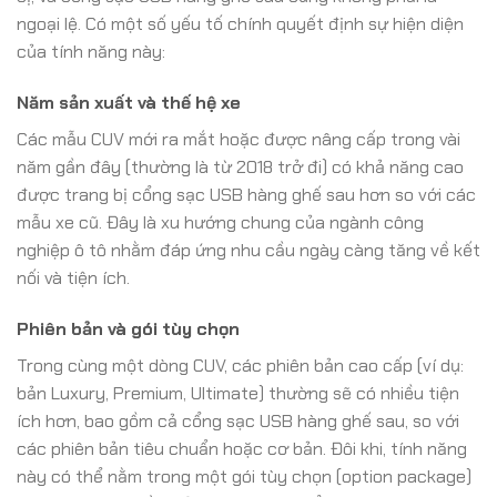
ngoại lệ. Có một số yếu tố chính quyết định sự hiện diện
của tính năng này:
Năm sản xuất và thế hệ xe
Các mẫu CUV mới ra mắt hoặc được nâng cấp trong vài
năm gần đây (thường là từ 2018 trở đi) có khả năng cao
được trang bị cổng sạc USB hàng ghế sau hơn so với các
mẫu xe cũ. Đây là xu hướng chung của ngành công
nghiệp ô tô nhằm đáp ứng nhu cầu ngày càng tăng về kết
nối và tiện ích.
Phiên bản và gói tùy chọn
Trong cùng một dòng CUV, các phiên bản cao cấp (ví dụ:
bản Luxury, Premium, Ultimate) thường sẽ có nhiều tiện
ích hơn, bao gồm cả cổng sạc USB hàng ghế sau, so với
các phiên bản tiêu chuẩn hoặc cơ bản. Đôi khi, tính năng
này có thể nằm trong một gói tùy chọn (option package)