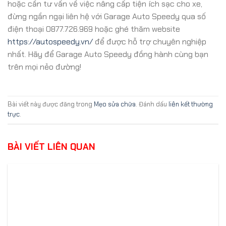
hoặc cần tư vấn về việc nâng cấp tiện ích sạc cho xe,
đừng ngần ngại liên hệ với Garage Auto Speedy qua số
điện thoại 0877.726.969 hoặc ghé thăm website
https://autospeedy.vn/
để được hỗ trợ chuyên nghiệp
nhất. Hãy để Garage Auto Speedy đồng hành cùng bạn
trên mọi nẻo đường!
Bài viết này được đăng trong
Mẹo sửa chữa
. Đánh dấu
liên kết thường
trực
.
BÀI VIẾT LIÊN QUAN