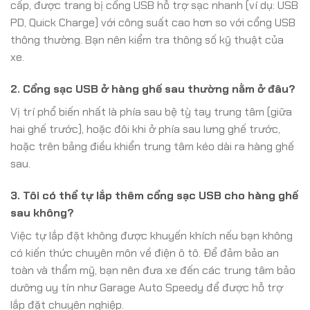
cấp, được trang bị cổng USB hỗ trợ sạc nhanh (ví dụ: USB
PD, Quick Charge) với công suất cao hơn so với cổng USB
thông thường. Bạn nên kiểm tra thông số kỹ thuật của
xe.
2. Cổng sạc USB ở hàng ghế sau thường nằm ở đâu?
Vị trí phổ biến nhất là phía sau bệ tỳ tay trung tâm (giữa
hai ghế trước), hoặc đôi khi ở phía sau lưng ghế trước,
hoặc trên bảng điều khiển trung tâm kéo dài ra hàng ghế
sau.
3. Tôi có thể tự lắp thêm cổng sạc USB cho hàng ghế
sau không?
Việc tự lắp đặt không được khuyến khích nếu bạn không
có kiến thức chuyên môn về điện ô tô. Để đảm bảo an
toàn và thẩm mỹ, bạn nên đưa xe đến các trung tâm bảo
dưỡng uy tín như Garage Auto Speedy để được hỗ trợ
lắp đặt chuyên nghiệp.