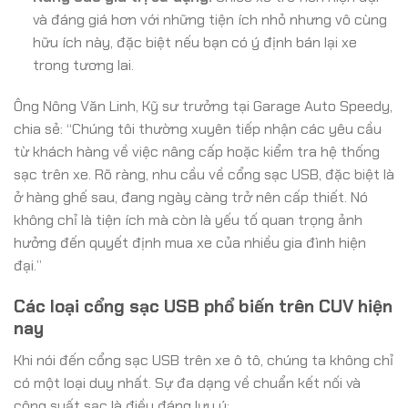
và đáng giá hơn với những tiện ích nhỏ nhưng vô cùng
hữu ích này, đặc biệt nếu bạn có ý định bán lại xe
trong tương lai.
Ông Nông Văn Linh, Kỹ sư trưởng tại Garage Auto Speedy,
chia sẻ: “Chúng tôi thường xuyên tiếp nhận các yêu cầu
từ khách hàng về việc nâng cấp hoặc kiểm tra hệ thống
sạc trên xe. Rõ ràng, nhu cầu về cổng sạc USB, đặc biệt là
ở hàng ghế sau, đang ngày càng trở nên cấp thiết. Nó
không chỉ là tiện ích mà còn là yếu tố quan trọng ảnh
hưởng đến quyết định mua xe của nhiều gia đình hiện
đại.”
Các loại cổng sạc USB phổ biến trên CUV hiện
nay
Khi nói đến cổng sạc USB trên xe ô tô, chúng ta không chỉ
có một loại duy nhất. Sự đa dạng về chuẩn kết nối và
công suất sạc là điều đáng lưu ý: