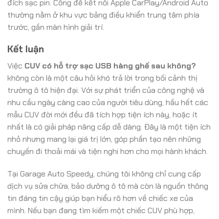
đích sạc pin. Cổng để kết nối Apple CarPlay/Android Auto
thường nằm ở khu vực bảng điều khiển trung tâm phía
trước, gần màn hình giải trí.
Kết luận
Việc
CUV có hỗ trợ sạc USB hàng ghế sau không?
không còn là một câu hỏi khó trả lời trong bối cảnh thị
trường ô tô hiện đại. Với sự phát triển của công nghệ và
nhu cầu ngày càng cao của người tiêu dùng, hầu hết các
mẫu CUV đời mới đều đã tích hợp tiện ích này, hoặc ít
nhất là có giải pháp nâng cấp dễ dàng. Đây là một tiện ích
nhỏ nhưng mang lại giá trị lớn, góp phần tạo nên những
chuyến đi thoải mái và tiện nghi hơn cho mọi hành khách.
Tại Garage Auto Speedy, chúng tôi không chỉ cung cấp
dịch vụ sửa chữa, bảo dưỡng ô tô mà còn là nguồn thông
tin đáng tin cậy giúp bạn hiểu rõ hơn về chiếc xe của
mình. Nếu bạn đang tìm kiếm một chiếc CUV phù hợp,