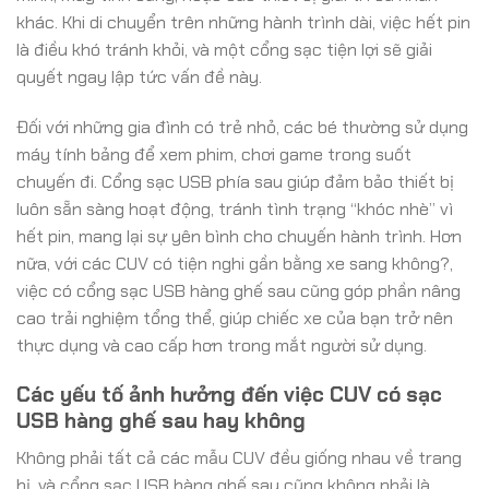
khác. Khi di chuyển trên những hành trình dài, việc hết pin
là điều khó tránh khỏi, và một cổng sạc tiện lợi sẽ giải
quyết ngay lập tức vấn đề này.
Đối với những gia đình có trẻ nhỏ, các bé thường sử dụng
máy tính bảng để xem phim, chơi game trong suốt
chuyến đi. Cổng sạc USB phía sau giúp đảm bảo thiết bị
luôn sẵn sàng hoạt động, tránh tình trạng “khóc nhè” vì
hết pin, mang lại sự yên bình cho chuyến hành trình. Hơn
nữa, với các CUV có tiện nghi gần bằng xe sang không?,
việc có cổng sạc USB hàng ghế sau cũng góp phần nâng
cao trải nghiệm tổng thể, giúp chiếc xe của bạn trở nên
thực dụng và cao cấp hơn trong mắt người sử dụng.
Các yếu tố ảnh hưởng đến việc CUV có sạc
USB hàng ghế sau hay không
Không phải tất cả các mẫu CUV đều giống nhau về trang
bị, và cổng sạc USB hàng ghế sau cũng không phải là