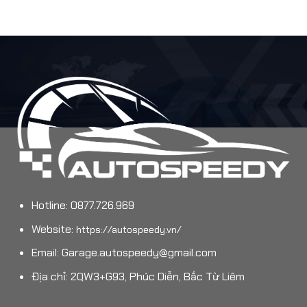
Hotline: 0877.726.969
Website:
https://autospeedy.vn/
Email:
Garage.autospeedy@gmail.com
Địa chỉ: 2QW3+G93, Phúc Diễn, Bắc Từ Liêm