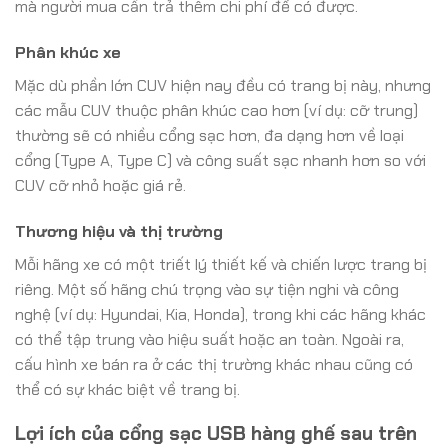
mà người mua cần trả thêm chi phí để có được.
Phân khúc xe
Mặc dù phần lớn CUV hiện nay đều có trang bị này, nhưng
các mẫu CUV thuộc phân khúc cao hơn (ví dụ: cỡ trung)
thường sẽ có nhiều cổng sạc hơn, đa dạng hơn về loại
cổng (Type A, Type C) và công suất sạc nhanh hơn so với
CUV cỡ nhỏ hoặc giá rẻ.
Thương hiệu và thị trường
Mỗi hãng xe có một triết lý thiết kế và chiến lược trang bị
riêng. Một số hãng chú trọng vào sự tiện nghi và công
nghệ (ví dụ: Hyundai, Kia, Honda), trong khi các hãng khác
có thể tập trung vào hiệu suất hoặc an toàn. Ngoài ra,
cấu hình xe bán ra ở các thị trường khác nhau cũng có
thể có sự khác biệt về trang bị.
Lợi ích của cổng sạc USB hàng ghế sau trên