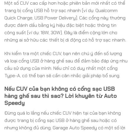
Một số CUV cao cấp hơn hoặc phiên bản mới nhất có thể
trang bị cổng USB hỗ trợ sạc nhanh (ví dụ: Qualcomm
Quick Charge, USB Power Delivery). Các cổng này thường
được đánh dấu bằng ký hiệu đặc biệt hoặc thông tin
công suất (ví dụ: 18W, 30W). Đây là điểm cộng lớn cho
những ai sở hữu các thiết bị di động có hỗ trợ sạc nhanh.
Khi kiểm tra một chiếc CUV, bạn nên chú ý đến số lượng
và loại cổng USB ở hàng ghế sau để đảm bảo đáp ứng nhu
cầu sử dụng của mình. Nếu chỉ có duy nhất một cổng
Type-A, có thể bạn sẽ cần cân nhắc giải pháp bổ sung.
Nếu CUV của bạn không có cổng sạc USB
hàng ghế sau thì sao? Lời khuyên từ Auto
Speedy
Đừng quá lo lắng nếu chiếc CUV hiện tại của bạn không
được trang bị cổng sạc USB ở hàng ghế sau hoặc có
nhưng không đủ dùng. Garage Auto Speedy có một số lời