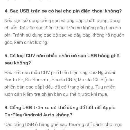
4. Sạc USB trên xe có hại cho pin điện thoại không?
Nếu bạn sử dụng cổng sạc và dây cáp chất lượng, đúng
chuẩn, thì việc sạc điện thoại trên xe không gây hại cho
pin. Tránh sử dụng các bộ sạc và dây cáp không rõ nguồn
gốc, kém chất lượng.
5. Có loại CUV nào chắc chắn có sạc USB hàng ghế
sau không?
Hầu hết các mẫu CUV phổ biến hiện nay như Hyundai
Santa Fe, Kia Sorento, Honda CR-V, Mazda CX-5 (các
phiên bản cao cấp) đều đã có trang bị này. Tuy nhiên,
luôn cần kiểm tra phiên bản cụ thể trước khi mua.
6. Cổng USB trên xe có thể dùng để kết nối Apple
CarPlay/Android Auto không?
Các cổng USB ở hàng ghế sau thường chỉ dành cho mục