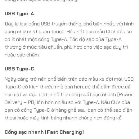
USB Type-A
Đây là loại cổng USB truyền thống, phổ biến nhất, với hình
dạng chữ nhật quen thuộc. Hầu hết các mẫu CUV đều sẽ
có ít nhất một cổng Type-A. Tốc độ sạc của Type-A
thường ở mức tiêu chuẩn, phù hợp cho việc sạc duy trì
hoặc sạc chậm.
USB Type-C
Ngày càng trở nên phổ biến trên các mẫu xe đời mới, USB
Type-C có kích thước nhỏ gọn hơn, có thể cắm được cả
hai mặt và đặc biệt là hỗ trợ công suất sạc nhanh (Power
Delivery – PD) lớn hơn nhiều so với Type-A. Nếu CUV của
bạn có cổng Type-C ở hàng ghế sau, bạn có thể sạc điện
thoại hoặc máy tính bảng nhanh chóng hơn đáng kể.
Cổng sạc nhanh (Fast Charging)