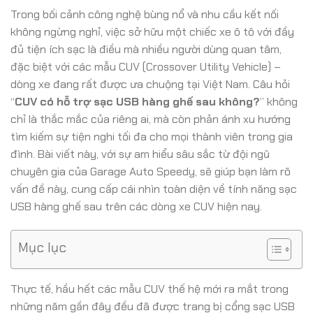
Trong bối cảnh công nghệ bùng nổ và nhu cầu kết nối
không ngừng nghỉ, việc sở hữu một chiếc xe ô tô với đầy
đủ tiện ích sạc là điều mà nhiều người dùng quan tâm,
đặc biệt với các mẫu CUV (Crossover Utility Vehicle) –
dòng xe đang rất được ưa chuộng tại Việt Nam. Câu hỏi
“
CUV có hỗ trợ sạc USB hàng ghế sau không?
” không
chỉ là thắc mắc của riêng ai, mà còn phản ánh xu hướng
tìm kiếm sự tiện nghi tối đa cho mọi thành viên trong gia
đình. Bài viết này, với sự am hiểu sâu sắc từ đội ngũ
chuyên gia của Garage Auto Speedy, sẽ giúp bạn làm rõ
vấn đề này, cung cấp cái nhìn toàn diện về tính năng sạc
USB hàng ghế sau trên các dòng xe CUV hiện nay.
Mục lục
Thực tế, hầu hết các mẫu CUV thế hệ mới ra mắt trong
những năm gần đây đều đã được trang bị cổng sạc USB