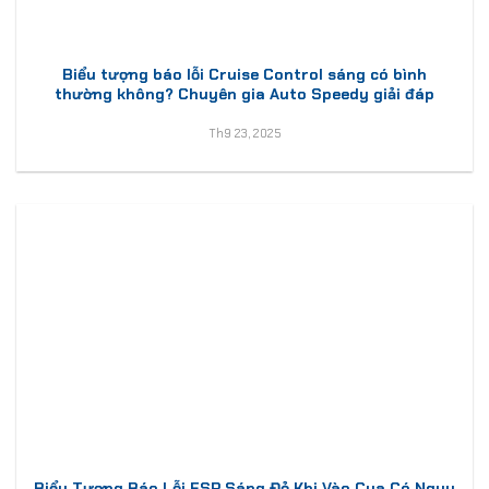
Biểu tượng báo lỗi Cruise Control sáng có bình
thường không? Chuyên gia Auto Speedy giải đáp
Th9 23, 2025
Biểu Tượng Báo Lỗi ESP Sáng Đỏ Khi Vào Cua Có Nguy