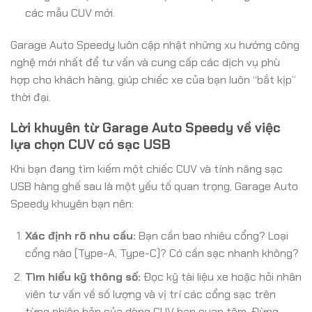
các mẫu CUV mới.
Garage Auto Speedy luôn cập nhật những xu hướng công
nghệ mới nhất để tư vấn và cung cấp các dịch vụ phù
hợp cho khách hàng, giúp chiếc xe của bạn luôn “bắt kịp”
thời đại.
Lời khuyên từ Garage Auto Speedy về việc
lựa chọn CUV có sạc USB
Khi bạn đang tìm kiếm một chiếc CUV và tính năng sạc
USB hàng ghế sau là một yếu tố quan trọng, Garage Auto
Speedy khuyên bạn nên:
Xác định rõ nhu cầu:
Bạn cần bao nhiêu cổng? Loại
cổng nào (Type-A, Type-C)? Có cần sạc nhanh không?
Tìm hiểu kỹ thông số:
Đọc kỹ tài liệu xe hoặc hỏi nhân
viên tư vấn về số lượng và vị trí các cổng sạc trên
từng phiên bản của dòng CUV bạn quan tâm. Đừng