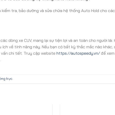
 kiểm tra, bảo dưỡng và sửa chữa hệ thống Auto Hold cho các
ác dòng xe CUV, mang lại sự tiện lợi và an toàn cho người lái.
u ích về tính năng này. Nếu bạn có bất kỳ thắc mắc nào khác,
vấn chi tiết. Truy cập website
https://autospeedy.vn/
để xem
.
ường trực
.