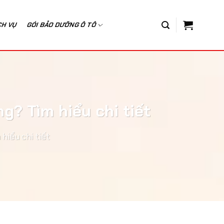
CH VỤ
GÓI BẢO DƯỠNG Ô TÔ
? Tìm hiểu chi tiết
iểu chi tiết