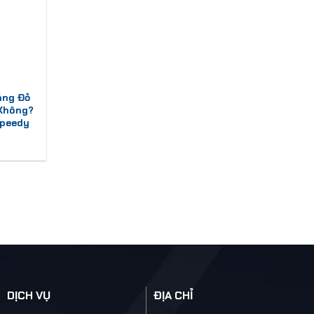
áng Đỏ
 Không?
Speedy
DỊCH VỤ
ĐỊA CHỈ