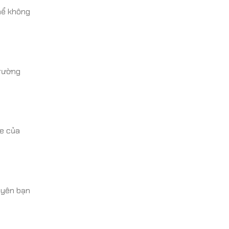
hể không
trường
xe của
uyên bạn