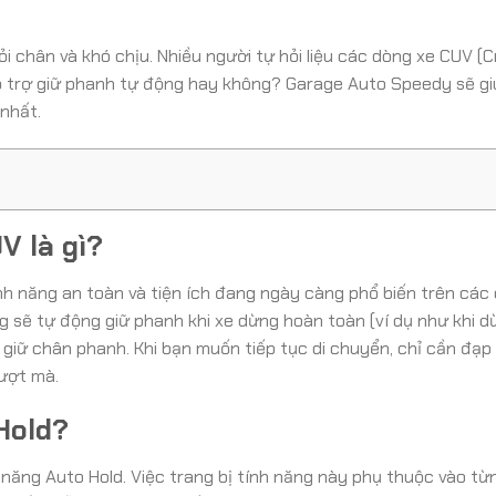
ỏi chân và khó chịu. Nhiều người tự hỏi liệu các dòng xe CUV (
 hỗ trợ giữ phanh tự động hay không? Garage Auto Speedy sẽ g
 nhất.
V là gì?
tính năng an toàn và tiện ích đang ngày càng phổ biến trên các
ng sẽ tự động giữ phanh khi xe dừng hoàn toàn (ví dụ như khi 
i giữ chân phanh. Khi bạn muốn tiếp tục di chuyển, chỉ cần đạp
ượt mà.
Hold?
 năng Auto Hold. Việc trang bị tính năng này phụ thuộc vào từ