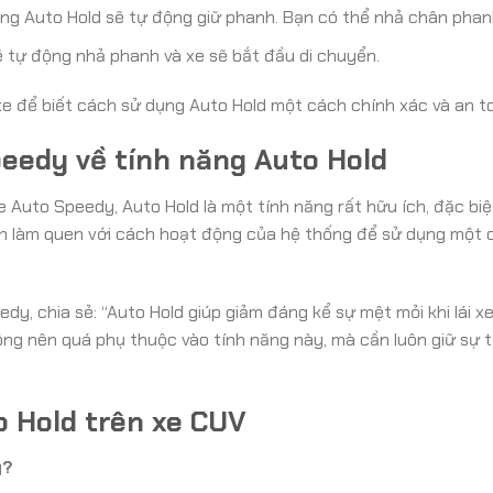
ống Auto Hold sẽ tự động giữ phanh. Bạn có thể nhả chân phan
 tự động nhả phanh và xe sẽ bắt đầu di chuyển.
 để biết cách sử dụng Auto Hold một cách chính xác và an t
eedy về tính năng Auto Hold
 Auto Speedy, Auto Hold là một tính năng rất hữu ích, đặc biệt 
cần làm quen với cách hoạt động của hệ thống để sử dụng một 
y, chia sẻ: “Auto Hold giúp giảm đáng kể sự mệt mỏi khi lái x
hông nên quá phụ thuộc vào tính năng này, mà cần luôn giữ sự 
o Hold trên xe CUV
g?