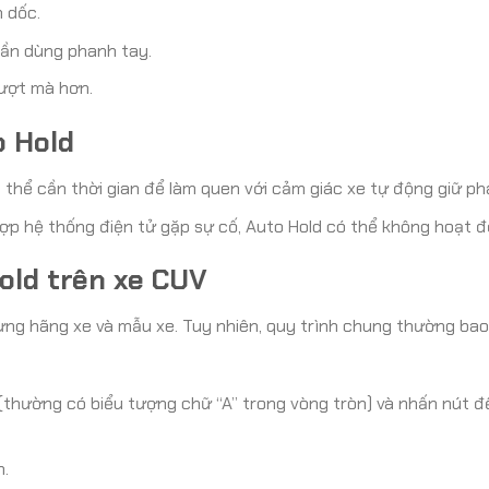
n dốc.
ần dùng phanh tay.
ượt mà hơn.
o Hold
ó thể cần thời gian để làm quen với cảm giác xe tự động giữ ph
p hệ thống điện tử gặp sự cố, Auto Hold có thể không hoạt đ
old trên xe CUV
ừng hãng xe và mẫu xe. Tuy nhiên, quy trình chung thường ba
(thường có biểu tượng chữ “A” trong vòng tròn) và nhấn nút đ
.