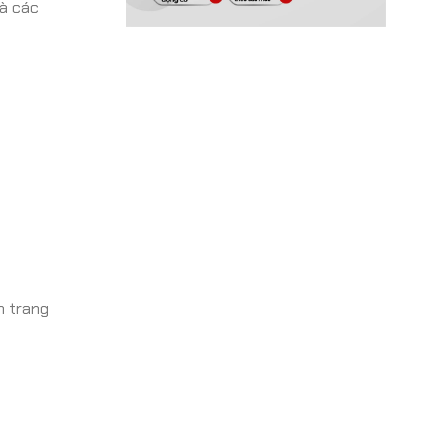
là các
n trang