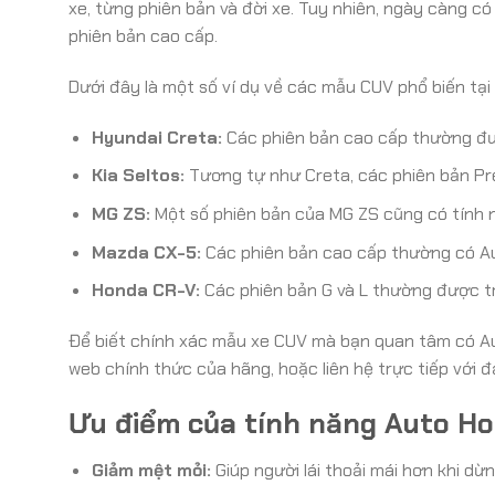
xe, từng phiên bản và đời xe. Tuy nhiên, ngày càng c
phiên bản cao cấp.
Dưới đây là một số ví dụ về các mẫu CUV phổ biến tại
Hyundai Creta:
Các phiên bản cao cấp thường đượ
Kia Seltos:
Tương tự như Creta, các phiên bản Pre
MG ZS:
Một số phiên bản của MG ZS cũng có tính 
Mazda CX-5:
Các phiên bản cao cấp thường có Au
Honda CR-V:
Các phiên bản G và L thường được tr
Để biết chính xác mẫu xe CUV mà bạn quan tâm có Aut
web chính thức của hãng, hoặc liên hệ trực tiếp với đ
Ưu điểm của tính năng Auto Ho
Giảm mệt mỏi:
Giúp người lái thoải mái hơn khi d