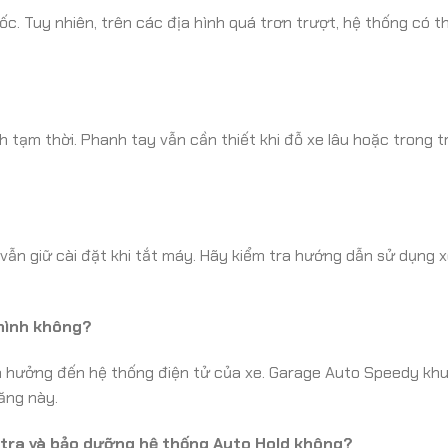
c. Tuy nhiên, trên các địa hình quá trơn trượt, hệ thống có t
nh tạm thời. Phanh tay vẫn cần thiết khi đỗ xe lâu hoặc trong 
vẫn giữ cài đặt khi tắt máy. Hãy kiểm tra hướng dẫn sử dụng 
 mình không?
nh hưởng đến hệ thống điện tử của xe. Garage Auto Speedy kh
ăng này.
 tra và bảo dưỡng hệ thống Auto Hold không?