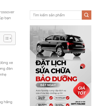
Crossover
iúp bạn
 dòng xe
dừng đèn
 nhẹ
ng hãng