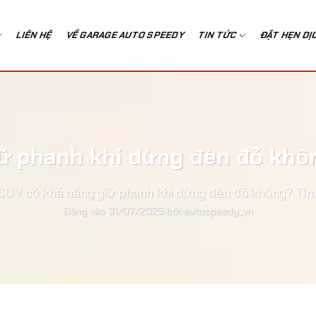
LIÊN HỆ
VỀ GARAGE AUTO SPEEDY
TIN TỨC
ĐẶT HẸN DỊ
ữ phanh khi dừng đèn đỏ không
CUV có khả năng giữ phanh khi dừng đèn đỏ không? Tìm h
Đăng vào
31/07/2025
bởi
autospeedy_vn