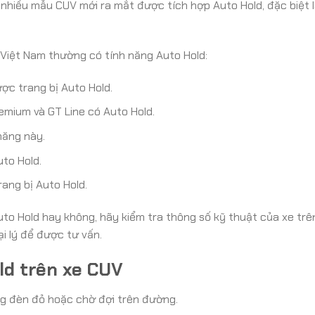
ó nhiều mẫu CUV mới ra mắt được tích hợp Auto Hold, đặc biệt 
 Việt Nam thường có tính năng Auto Hold:
c trang bị Auto Hold.
mium và GT Line có Auto Hold.
năng này.
to Hold.
ang bị Auto Hold.
o Hold hay không, hãy kiểm tra thông số kỹ thuật của xe trê
ại lý để được tư vấn.
ld trên xe CUV
ừng đèn đỏ hoặc chờ đợi trên đường.