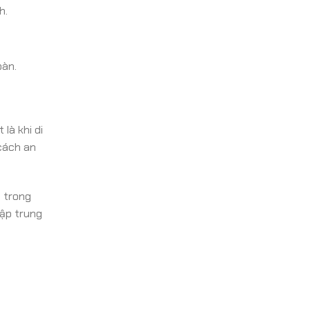
h.
oàn.
là khi di
cách an
e trong
tập trung