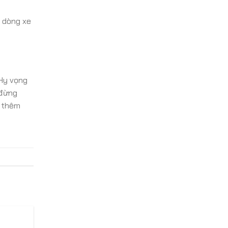
 dòng xe
 Hy vọng
 đừng
 thêm