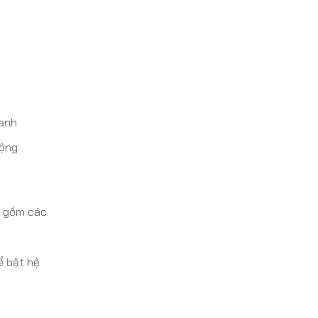
anh.
ộng.
o gồm các
ể bật hệ