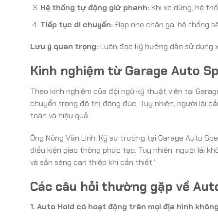
Hệ thống tự động giữ phanh:
Khi xe dừng, hệ th
Tiếp tục di chuyển:
Đạp nhẹ chân ga, hệ thống sẽ
Lưu ý quan trọng:
Luôn đọc kỹ hướng dẫn sử dụng xe
Kinh nghiệm từ Garage Auto Sp
Theo kinh nghiệm của đội ngũ kỹ thuật viên tại Garage
chuyển trong đô thị đông đúc. Tuy nhiên, người lái 
toàn và hiệu quả.
Ông Nông Văn Linh, Kỹ sư trưởng tại Garage Auto Speed
điều kiện giao thông phức tạp. Tuy nhiên, người lái k
và sẵn sàng can thiệp khi cần thiết.”
Các câu hỏi thường gặp về Aut
1. Auto Hold có hoạt động trên mọi địa hình khôn