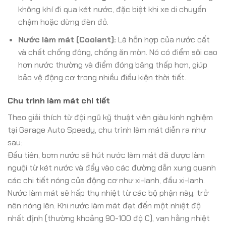
không khí đi qua két nước, đặc biệt khi xe di chuyển
chậm hoặc dừng đèn đỏ.
Nước làm mát (Coolant):
Là hỗn hợp của nước cất
và chất chống đông, chống ăn mòn. Nó có điểm sôi cao
hơn nước thường và điểm đóng băng thấp hơn, giúp
bảo vệ động cơ trong nhiều điều kiện thời tiết.
Chu trình làm mát chi tiết
Theo giải thích từ đội ngũ kỹ thuật viên giàu kinh nghiệm
tại Garage Auto Speedy, chu trình làm mát diễn ra như
sau:
Đầu tiên, bơm nước sẽ hút nước làm mát đã được làm
nguội từ két nước và đẩy vào các đường dẫn xung quanh
các chi tiết nóng của động cơ như xi-lanh, đầu xi-lanh.
Nước làm mát sẽ hấp thụ nhiệt từ các bộ phận này, trở
nên nóng lên. Khi nước làm mát đạt đến một nhiệt độ
nhất định (thường khoảng 90-100 độ C), van hằng nhiệt