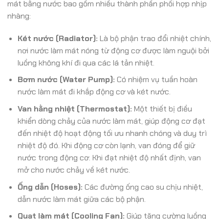
mát bằng nước bao gồm nhiều thành phần phối hợp nhịp
nhàng:
Két nước (Radiator):
Là bộ phận trao đổi nhiệt chính,
nơi nước làm mát nóng từ động cơ được làm nguội bởi
luồng không khí đi qua các lá tản nhiệt.
Bơm nước (Water Pump):
Có nhiệm vụ tuần hoàn
nước làm mát đi khắp động cơ và két nước.
Van hằng nhiệt (Thermostat):
Một thiết bị điều
khiển dòng chảy của nước làm mát, giúp động cơ đạt
đến nhiệt độ hoạt động tối ưu nhanh chóng và duy trì
nhiệt độ đó. Khi động cơ còn lạnh, van đóng để giữ
nước trong động cơ. Khi đạt nhiệt độ nhất định, van
mở cho nước chảy về két nước.
Ống dẫn (Hoses):
Các đường ống cao su chịu nhiệt,
dẫn nước làm mát giữa các bộ phận.
Quạt làm mát (Cooling Fan):
Giúp tăng cường luồng