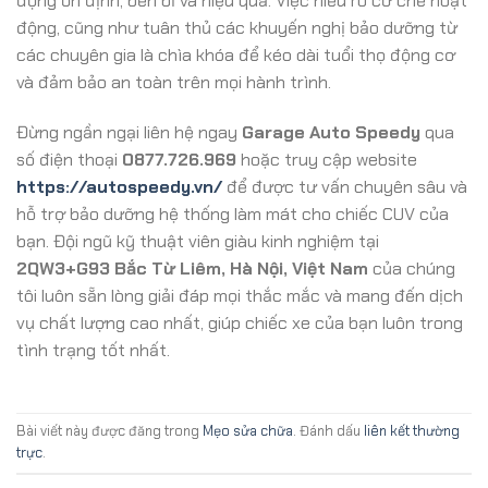
động ổn định, bền bỉ và hiệu quả. Việc hiểu rõ cơ chế hoạt
động, cũng như tuân thủ các khuyến nghị bảo dưỡng từ
các chuyên gia là chìa khóa để kéo dài tuổi thọ động cơ
và đảm bảo an toàn trên mọi hành trình.
Đừng ngần ngại liên hệ ngay
Garage Auto Speedy
qua
số điện thoại
0877.726.969
hoặc truy cập website
https://autospeedy.vn/
để được tư vấn chuyên sâu và
hỗ trợ bảo dưỡng hệ thống làm mát cho chiếc CUV của
bạn. Đội ngũ kỹ thuật viên giàu kinh nghiệm tại
2QW3+G93 Bắc Từ Liêm, Hà Nội, Việt Nam
của chúng
tôi luôn sẵn lòng giải đáp mọi thắc mắc và mang đến dịch
vụ chất lượng cao nhất, giúp chiếc xe của bạn luôn trong
tình trạng tốt nhất.
Bài viết này được đăng trong
Mẹo sửa chữa
. Đánh dấu
liên kết thường
trực
.