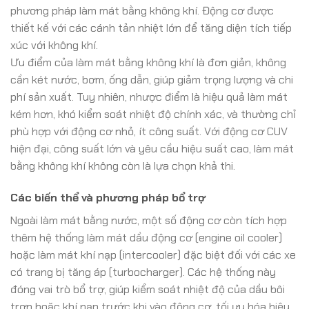
phương pháp làm mát bằng không khí. Động cơ được
thiết kế với các cánh tản nhiệt lớn để tăng diện tích tiếp
xúc với không khí.
Ưu điểm của làm mát bằng không khí là đơn giản, không
cần két nước, bơm, ống dẫn, giúp giảm trọng lượng và chi
phí sản xuất. Tuy nhiên, nhược điểm là hiệu quả làm mát
kém hơn, khó kiểm soát nhiệt độ chính xác, và thường chỉ
phù hợp với động cơ nhỏ, ít công suất. Với động cơ CUV
hiện đại, công suất lớn và yêu cầu hiệu suất cao, làm mát
bằng không khí không còn là lựa chọn khả thi.
Các biến thể và phương pháp bổ trợ
Ngoài làm mát bằng nước, một số động cơ còn tích hợp
thêm hệ thống làm mát dầu động cơ (engine oil cooler)
hoặc làm mát khí nạp (intercooler) đặc biệt đối với các xe
có trang bị tăng áp (turbocharger). Các hệ thống này
đóng vai trò bổ trợ, giúp kiểm soát nhiệt độ của dầu bôi
trơn hoặc khí nạp trước khi vào động cơ, tối ưu hóa hiệu