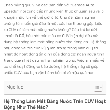
Chào mừng quý vị và các bạn đến với “Garage Auto
Speedy”, nơi cung cấp những kiến thức chuyên sâu và lời
khuyên hữu ích về thế giới ô tô. Chủ đề hôm nay mà
chúng tôi muốn giải đáp là một câu hỏi thường gặp: Liệu
xe CUV có làm mát bằng nước không? Câu trả lời dứt
khoát là
CÓ
, hầu hết các mẫu xe CUV hiện đại đều sử
dụng hệ thống làm mát bằng nước cho động cơ. Hệ thống
này đóng vai trò cực kỳ quan trọng trong việc duy trì
nhiệt độ hoạt động ổn định của động cơ, ngăn ngừa tình
trạng quá nhiệt gây hư hại nghiêm trọng. Việc am hiểu về
cơ chế hoạt động và bảo dưỡng hệ thống này sẽ giúp
chiếc CUV của bạn vận hành bền bỉ và hiệu quả hơn.
Mục lục
Hệ Thống Làm Mát Bằng Nước Trên CUV Hoạt
Động Như Thế Nào?