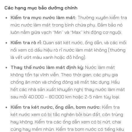
Các hạng mục bảo dưỡng chính
Kiểm tra mực nước làm mát:
Thường xuyên kiểm tra
mức nước làm mát trong bình chứa phụ. Đảm bảo nó
luôn nằm giữa vạch “Min” và “Max” khi động cơ nguội.
Kiểm tra rò rỉ:
Quan sát két nước, ống dẫn, và các mối
nối xem có dấu hiệu rò rỉ nước làm mát không (thường
là vết ướt màu xanh hoặc đỏ hồng).
Thay thế nước làm mát định kỳ:
Nước làm mát
không tồn tại vĩnh viễn. Theo thời gian, các phụ gia
chống ăn mòn và chống đông sẽ mất tác dụng. Hầu
hết các nhà sản xuất khuyến nghị thay nước làm mát
sau mỗi 40.000 – 80.000 km hoặc 2-5 năm tùy loại.
Kiểm tra két nước, ống dẫn, bơm nước:
Kiểm tra
két nước xem có bị tắc nghẽn bởi bùn đất, côn trùng
hay không. Kiểm tra các ống dẫn xem có bị nứt, chai
cứng hay mềm nhũn. Kiểm tra bơm nước có tiếng kêu