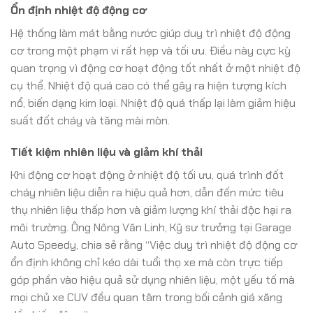
Ổn định nhiệt độ động cơ
Hệ thống làm mát bằng nước giúp duy trì nhiệt độ động
cơ trong một phạm vi rất hẹp và tối ưu. Điều này cực kỳ
quan trọng vì động cơ hoạt động tốt nhất ở một nhiệt độ
cụ thể. Nhiệt độ quá cao có thể gây ra hiện tượng kích
nổ, biến dạng kim loại. Nhiệt độ quá thấp lại làm giảm hiệu
suất đốt cháy và tăng mài mòn.
Tiết kiệm nhiên liệu và giảm khí thải
Khi động cơ hoạt động ở nhiệt độ tối ưu, quá trình đốt
cháy nhiên liệu diễn ra hiệu quả hơn, dẫn đến mức tiêu
thụ nhiên liệu thấp hơn và giảm lượng khí thải độc hại ra
môi trường. Ông Nông Văn Linh, Kỹ sư trưởng tại Garage
Auto Speedy, chia sẻ rằng “Việc duy trì nhiệt độ động cơ
ổn định không chỉ kéo dài tuổi thọ xe mà còn trực tiếp
góp phần vào hiệu quả sử dụng nhiên liệu, một yếu tố mà
mọi chủ xe CUV đều quan tâm trong bối cảnh giá xăng