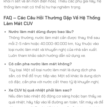
khỏi rỉ sét và ăn mòn điện hóa). Thiếu các phụ gia này, hệ
thống làm mát có thể bị hư hại nghiêm trọng.
FAQ – Các Câu Hỏi Thường Gặp Về Hệ Thống
Làm Mát CUV
Nước làm mát dùng được bao lâu?
Thông thường, nước làm mát cần được thay thế sau
mỗi 2-5 năm hoặc 40.000-80.000 km, tùy thuộc vào
loại nước làm mát và khuyến nghị của nhà sản xuất.
Luôn tham khảo sách hướng dẫn sử dụng xe.
Có cần pha nước làm mát không?
Tùy loại. Một số loại nước làm mát là dung dịch pha
sẵn, có thể đổ trực tiếp vào. Một số khác là dung dịch
cô đặc, cần pha với nước cất theo tỷ lệ khuyến nghị.
Xe CUV bị quá nhiệt phải làm sao?
Nếu đèn báo nhiệt độ động cơ sáng hoặc bạn thấy xe
quá nhiệt, hãy tấp vào lề đường an toàn, tắt máy và để