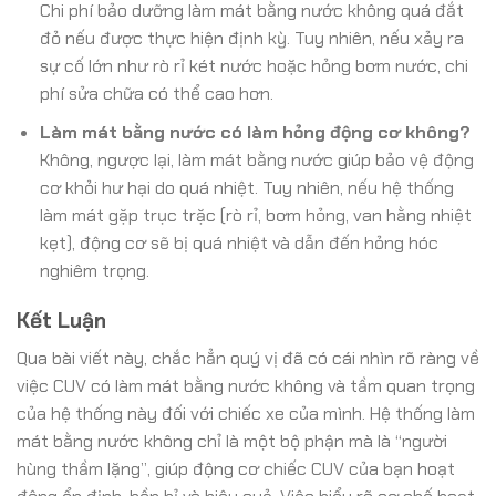
Chi phí bảo dưỡng làm mát bằng nước không quá đắt
đỏ nếu được thực hiện định kỳ. Tuy nhiên, nếu xảy ra
sự cố lớn như rò rỉ két nước hoặc hỏng bơm nước, chi
phí sửa chữa có thể cao hơn.
Làm mát bằng nước có làm hỏng động cơ không?
Không, ngược lại, làm mát bằng nước giúp bảo vệ động
cơ khỏi hư hại do quá nhiệt. Tuy nhiên, nếu hệ thống
làm mát gặp trục trặc (rò rỉ, bơm hỏng, van hằng nhiệt
kẹt), động cơ sẽ bị quá nhiệt và dẫn đến hỏng hóc
nghiêm trọng.
Kết Luận
Qua bài viết này, chắc hẳn quý vị đã có cái nhìn rõ ràng về
việc CUV có làm mát bằng nước không và tầm quan trọng
của hệ thống này đối với chiếc xe của mình. Hệ thống làm
mát bằng nước không chỉ là một bộ phận mà là “người
hùng thầm lặng”, giúp động cơ chiếc CUV của bạn hoạt