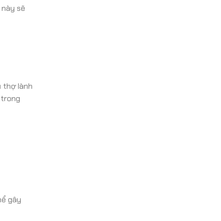
 này sẽ
ũ thợ lành
 trong
hể gây