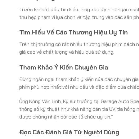
Trước khi bắt đầu tìm kiếm, hãy xác định rõ ngân sác
thu hẹp phạm vi lựa chọn và tập trung vào các sản p
Tìm Hiểu Về Các Thương Hiệu Uy Tín
Trên thị trường có rất nhiều thương hiệu phim cách n
giá cao về chất lượng và hiệu quả sử dụng.
Tham Khảo Ý Kiến Chuyên Gia
Đừng ngần ngại tham khảo ý kiến của các chuyên gia 
phim phù hợp nhất với nhu cầu và đặc điểm của chiế
Ông Nông Văn Linh, Kỹ sư trưởng tại Garage Auto Spee
thông số kỹ thuật như khả năng cản tia UV, tia hồng 
được chứng nhận bởi các tổ chức uy tín.”
Đọc Các Đánh Giá Từ Người Dùng