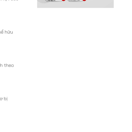
thể hữu
nh theo
ơ bị