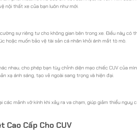
ệ nội thất xe của bạn luôn như mới.
ng cường sự riêng tư cho không gian bên trong xe. Điều này có 
úc hoặc muốn bảo vệ tài sản cá nhân khỏi ánh mắt tò mò.
khác nhau, cho phép bạn tùy chỉnh diện mạo chiếc CUV của mì
ản xạ ánh sáng, tạo vẻ ngoài sang trọng và hiện đại.
ại các mảnh vỡ kính khi xảy ra va chạm, giúp giảm thiểu nguy c
ệt Cao Cấp Cho CUV