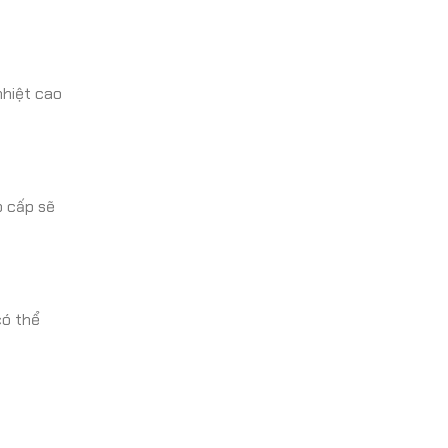
nhiệt cao
o cấp sẽ
có thể