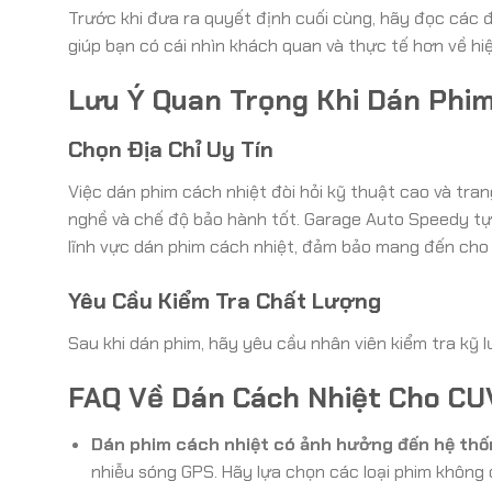
Trước khi đưa ra quyết định cuối cùng, hãy đọc các 
giúp bạn có cái nhìn khách quan và thực tế hơn về hi
Lưu Ý Quan Trọng Khi Dán Phi
Chọn Địa Chỉ Uy Tín
Việc dán phim cách nhiệt đòi hỏi kỹ thuật cao và tran
nghề và chế độ bảo hành tốt. Garage Auto Speedy tự 
lĩnh vực dán phim cách nhiệt, đảm bảo mang đến cho b
Yêu Cầu Kiểm Tra Chất Lượng
Sau khi dán phim, hãy yêu cầu nhân viên kiểm tra kỹ 
FAQ Về Dán Cách Nhiệt Cho CU
Dán phim cách nhiệt có ảnh hưởng đến hệ thố
nhiễu sóng GPS. Hãy lựa chọn các loại phim không c