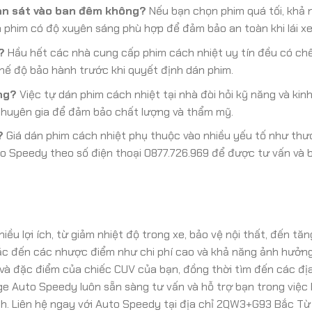
an sát vào ban đêm không?
Nếu bạn chọn phim quá tối, khả 
 phim có độ xuyên sáng phù hợp để đảm bảo an toàn khi lái xe
?
Hầu hết các nhà cung cấp phim cách nhiệt uy tín đều có ch
hế độ bảo hành trước khi quyết định dán phim.
ng?
Việc tự dán phim cách nhiệt tại nhà đòi hỏi kỹ năng và kin
 chuyên gia để đảm bảo chất lượng và thẩm mỹ.
?
Giá dán phim cách nhiệt phụ thuộc vào nhiều yếu tố như thư
Auto Speedy theo số điện thoại 0877.726.969 để được tư vấn và 
ều lợi ích, từ giảm nhiệt độ trong xe, bảo vệ nội thất, đến tăn
hắc đến các nhược điểm như chi phí cao và khả năng ảnh hưởn
 và đặc điểm của chiếc CUV của bạn, đồng thời tìm đến các địa
ge Auto Speedy luôn sẵn sàng tư vấn và hỗ trợ bạn trong việc
nh. Liên hệ ngay với Auto Speedy tại địa chỉ 2QW3+G93 Bắc Từ