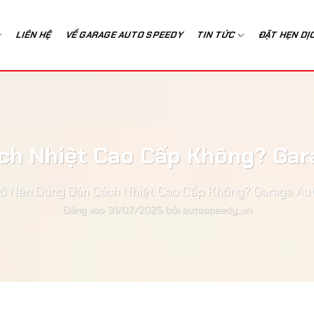
LIÊN HỆ
VỀ GARAGE AUTO SPEEDY
TIN TỨC
ĐẶT HẸN DỊ
h Nhiệt Cao Cấp Không? Gar
 Nên Dùng Dán Cách Nhiệt Cao Cấp Không? Garage Aut
Đăng vào
31/07/2025
bởi
autospeedy_vn