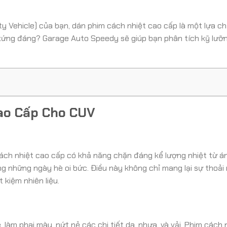
ty Vehicle) của bạn, dán phim cách nhiệt cao cấp là một lựa c
tư xứng đáng? Garage Auto Speedy sẽ giúp bạn phân tích kỹ lưỡ
ao Cấp Cho CUV
cách nhiệt cao cấp có khả năng chặn đáng kể lượng nhiệt từ á
ng những ngày hè oi bức. Điều này không chỉ mang lại sự thoải
 kiệm nhiên liệu.
 làm phai màu, nứt nẻ các chi tiết da, nhựa, và vải. Phim cách 