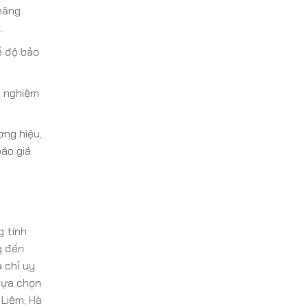
năng
.
ế độ bảo
h nghiệm
ơng hiệu,
báo giá
g tính
g đến
 chỉ uy
 lựa chọn
 Liêm, Hà