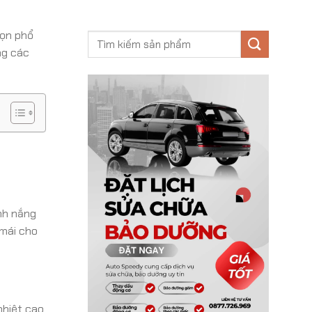
họn phổ
ng các
nh nắng
 mái cho
nhiệt cao