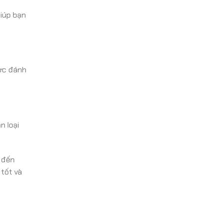
giúp bạn
ược đánh
n loại
ý đến
 tốt và