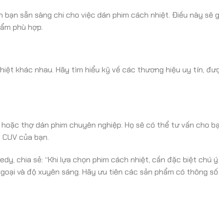
h bạn sẵn sàng chi cho việc dán phim cách nhiệt. Điều này sẽ 
hẩm phù hợp.
hiệt khác nhau. Hãy tìm hiểu kỹ về các thương hiệu uy tín, đ
hoặc thợ dán phim chuyên nghiệp. Họ sẽ có thể tư vấn cho bạ
c CUV của bạn.
dy, chia sẻ: “Khi lựa chọn phim cách nhiệt, cần đặc biệt chú 
ngoại và độ xuyên sáng. Hãy ưu tiên các sản phẩm có thông số