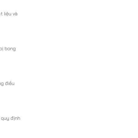
 liệu và
 bị bong
ng điều
 quy định