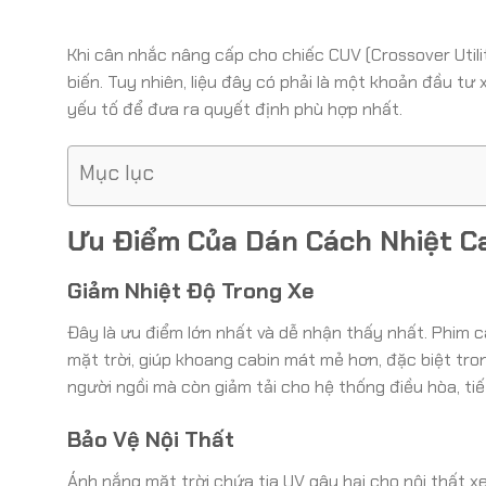
Khi cân nhắc nâng cấp cho chiếc CUV (Crossover Utili
biến. Tuy nhiên, liệu đây có phải là một khoản đầu 
yếu tố để đưa ra quyết định phù hợp nhất.
Mục lục
Ưu Điểm Của Dán Cách Nhiệt C
Giảm Nhiệt Độ Trong Xe
Đây là ưu điểm lớn nhất và dễ nhận thấy nhất. Phim 
mặt trời, giúp khoang cabin mát mẻ hơn, đặc biệt tro
người ngồi mà còn giảm tải cho hệ thống điều hòa, tiết
Bảo Vệ Nội Thất
Ánh nắng mặt trời chứa tia UV gây hại cho nội thất xe,