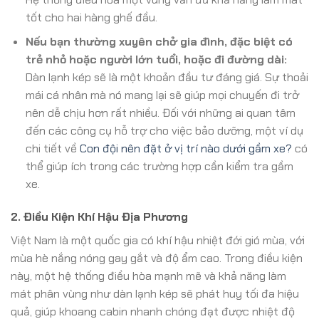
tốt cho hai hàng ghế đầu.
Nếu bạn thường xuyên chở gia đình, đặc biệt có
trẻ nhỏ hoặc người lớn tuổi, hoặc đi đường dài:
Dàn lạnh kép sẽ là một khoản đầu tư đáng giá. Sự thoải
mái cá nhân mà nó mang lại sẽ giúp mọi chuyến đi trở
nên dễ chịu hơn rất nhiều. Đối với những ai quan tâm
đến các công cụ hỗ trợ cho việc bảo dưỡng, một ví dụ
chi tiết về
Con đội nên đặt ở vị trí nào dưới gầm xe?
có
thể giúp ích trong các trường hợp cần kiểm tra gầm
xe.
2. Điều Kiện Khí Hậu Địa Phương
Việt Nam là một quốc gia có khí hậu nhiệt đới gió mùa, với
mùa hè nắng nóng gay gắt và độ ẩm cao. Trong điều kiện
này, một hệ thống điều hòa mạnh mẽ và khả năng làm
mát phân vùng như dàn lạnh kép sẽ phát huy tối đa hiệu
quả, giúp khoang cabin nhanh chóng đạt được nhiệt độ