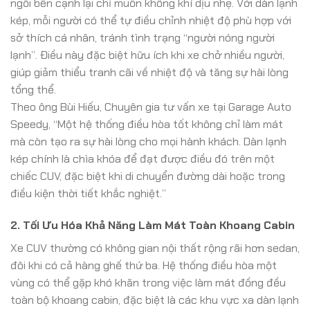
ngồi bên cạnh lại chỉ muốn không khí dịu nhẹ. Với dàn lạnh
kép, mỗi người có thể tự điều chỉnh nhiệt độ phù hợp với
sở thích cá nhân, tránh tình trạng “người nóng người
lạnh”. Điều này đặc biệt hữu ích khi xe chở nhiều người,
giúp giảm thiểu tranh cãi về nhiệt độ và tăng sự hài lòng
tổng thể.
Theo ông Bùi Hiếu, Chuyên gia tư vấn xe tại Garage Auto
Speedy, “Một hệ thống điều hòa tốt không chỉ làm mát
mà còn tạo ra sự hài lòng cho mọi hành khách. Dàn lạnh
kép chính là chìa khóa để đạt được điều đó trên một
chiếc CUV, đặc biệt khi di chuyển đường dài hoặc trong
điều kiện thời tiết khắc nghiệt.”
2. Tối Ưu Hóa Khả Năng Làm Mát Toàn Khoang Cabin
Xe CUV thường có không gian nội thất rộng rãi hơn sedan,
đôi khi có cả hàng ghế thứ ba. Hệ thống điều hòa một
vùng có thể gặp khó khăn trong việc làm mát đồng đều
toàn bộ khoang cabin, đặc biệt là các khu vực xa dàn lạnh