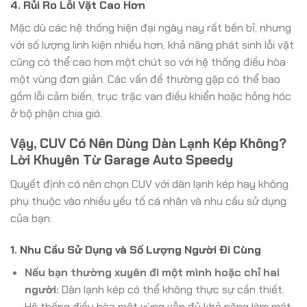
4. Rủi Ro Lỗi Vặt Cao Hơn
Mặc dù các hệ thống hiện đại ngày nay rất bền bỉ, nhưng
với số lượng linh kiện nhiều hơn, khả năng phát sinh lỗi vặt
cũng có thể cao hơn một chút so với hệ thống điều hòa
một vùng đơn giản. Các vấn đề thường gặp có thể bao
gồm lỗi cảm biến, trục trặc van điều khiển hoặc hỏng hóc
ở bộ phận chia gió.
Vậy, CUV Có Nên Dùng Dàn Lạnh Kép Không?
Lời Khuyên Từ Garage Auto Speedy
Quyết định có nên chọn CUV với dàn lạnh kép hay không
phụ thuộc vào nhiều yếu tố cá nhân và nhu cầu sử dụng
của bạn:
1. Nhu Cầu Sử Dụng và Số Lượng Người Đi Cùng
Nếu bạn thường xuyên đi một mình hoặc chỉ hai
người:
Dàn lạnh kép có thể không thực sự cần thiết.
Hệ thống điều hòa một vùng vẫn đủ khả năng làm mát