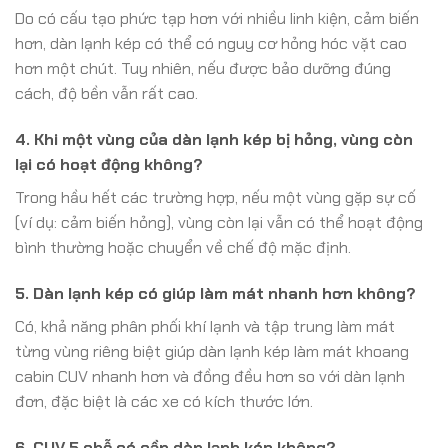
Do có cấu tạo phức tạp hơn với nhiều linh kiện, cảm biến
hơn, dàn lạnh kép có thể có nguy cơ hỏng hóc vặt cao
hơn một chút. Tuy nhiên, nếu được bảo dưỡng đúng
cách, độ bền vẫn rất cao.
4. Khi một vùng của dàn lạnh kép bị hỏng, vùng còn
lại có hoạt động không?
Trong hầu hết các trường hợp, nếu một vùng gặp sự cố
(ví dụ: cảm biến hỏng), vùng còn lại vẫn có thể hoạt động
bình thường hoặc chuyển về chế độ mặc định.
5. Dàn lạnh kép có giúp làm mát nhanh hơn không?
Có, khả năng phân phối khí lạnh và tập trung làm mát
từng vùng riêng biệt giúp dàn lạnh kép làm mát khoang
cabin CUV nhanh hơn và đồng đều hơn so với dàn lạnh
đơn, đặc biệt là các xe có kích thước lớn.
6. CUV 5 chỗ có cần dàn lạnh kép không?