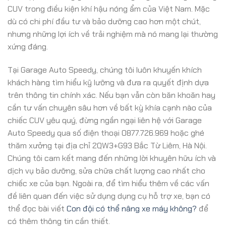
CUV trong điều kiện khí hậu nóng ẩm của Việt Nam. Mặc
dù có chi phí đầu tư và bảo dưỡng cao hơn một chút,
nhưng những lợi ích về trải nghiệm mà nó mang lại thường
xứng đáng.
Tại Garage Auto Speedy, chúng tôi luôn khuyến khích
khách hàng tìm hiểu kỹ lưỡng và đưa ra quyết định dựa
trên thông tin chính xác. Nếu bạn vẫn còn băn khoăn hay
cần tư vấn chuyên sâu hơn về bất kỳ khía cạnh nào của
chiếc CUV yêu quý, đừng ngần ngại liên hệ với Garage
Auto Speedy qua số điện thoại 0877.726.969 hoặc ghé
thăm xưởng tại địa chỉ 2QW3+G93 Bắc Từ Liêm, Hà Nội.
Chúng tôi cam kết mang đến những lời khuyên hữu ích và
dịch vụ bảo dưỡng, sửa chữa chất lượng cao nhất cho
chiếc xe của bạn. Ngoài ra, để tìm hiểu thêm về các vấn
đề liên quan đến việc sử dụng dụng cụ hỗ trợ xe, bạn có
thể đọc bài viết
Con đội có thể nâng xe máy không?
để
có thêm thông tin cần thiết.