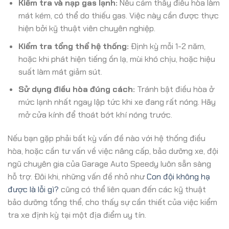
Kiểm tra và nạp gas lạnh:
Nếu cảm thấy điều hòa làm
mát kém, có thể do thiếu gas. Việc này cần được thực
hiện bởi kỹ thuật viên chuyên nghiệp.
Kiểm tra tổng thể hệ thống:
Định kỳ mỗi 1-2 năm,
hoặc khi phát hiện tiếng ồn lạ, mùi khó chịu, hoặc hiệu
suất làm mát giảm sút.
Sử dụng điều hòa đúng cách:
Tránh bật điều hòa ở
mức lạnh nhất ngay lập tức khi xe đang rất nóng. Hãy
mở cửa kính để thoát bớt khí nóng trước.
Nếu bạn gặp phải bất kỳ vấn đề nào với hệ thống điều
hòa, hoặc cần tư vấn về việc nâng cấp, bảo dưỡng xe, đội
ngũ chuyên gia của Garage Auto Speedy luôn sẵn sàng
hỗ trợ. Đôi khi, những vấn đề nhỏ như
Con đội không hạ
được là lỗi gì?
cũng có thể liên quan đến các kỹ thuật
bảo dưỡng tổng thể, cho thấy sự cần thiết của việc kiểm
tra xe định kỳ tại một địa điểm uy tín.