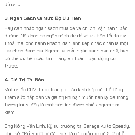
dễ chịu.
3. Ngân Sách và Mức Độ Ưu Tiên
Hãy cân nhắc ngân sách mua xe và chi phí vận hành, bảo
dưỡng. Nếu bạn có ngân sách dư dả và ưu tiên tối đa sự
thoải mái cho hành khách, dàn lạnh kép chắc chắn là một
lựa chọn đáng giá. Ngược lại, nếu ngân sách hạn chế, bạn
có thể ưu tiên các tính năng an toàn hoặc động cơ
trước.
4. Giá Trị Tái Bán
Một chiếc CUV được trang bị dàn lạnh kép có thể tăng
thêm sức hấp dẫn và giá trị khi bạn muốn bán lại xe trong
tương lai, vì đây là một tiện ích được nhiều người tìm
kiếm.
Ông Nông Văn Linh, Kỹ sư trưởng tại Garage Auto Speedy,
chia sẻ: “Đối với CUV, đặc biệt là các mẫu xe có 5+2 chỗ