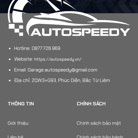
Hotline: 0877.726.969
Website:
https://autospeedy.vn/
Email:
Garage.autospeedy@gmail.com
Địa chỉ: 2QW3+G93, Phúc Diễn, Bắc Từ Liêm
THÔNG TIN
CHÍNH SÁCH
Giới thiệu
Chính sách bảo mật
Liên hệ
Chính sách bảo hành