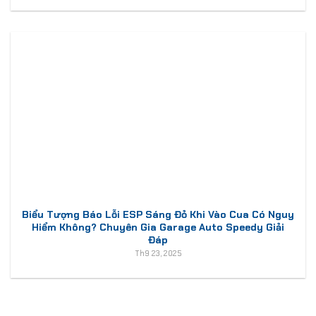
Biểu Tượng Báo Lỗi ESP Sáng Đỏ Khi Vào Cua Có Nguy
Hiểm Không? Chuyên Gia Garage Auto Speedy Giải
Đáp
Th9 23, 2025