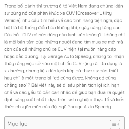
Trong bối cảnh thị trường ô tô Việt Nam đang chứng kiến
sự bùng nổ của phân khúc xe CUV (Crossover Utility
Vehicle), nhu cầu tìm hiểu về các tính năng tiện nghi, đặc
biệt là hệ thống điều hòa không khí, ngày càng tăng cao.
Câu hỏi “CUV có nên dùng dàn lạnh kép không?” không chỉ
là mối bận tâm của những người đang tìm mua xe mới mà
còn của cả những chủ xe CUV hiện tại muốn nâng cấp
hoặc bảo dưỡng. Tại Garage Auto Speedy, chúng tôi nhận
thấy rằng việc sở hữu một chiếc CUV rộng rãi, đa dụng là
xu hướng, nhưng liệu dàn lạnh kép có thực sự cần thiết
hay chỉ là một trang bị “có cũng được, không có cũng
chẳng sao”? Bài viết này sẽ đi sâu phân tích lợi ích, hạn
chế và các yếu tố cần cân nhắc để giúp bạn đưa ra quyết
định sáng suốt nhất, dựa trên kinh nghiệm thực tế và kiến
thức chuyên môn của đội ngũ Garage Auto Speedy.
Mục lục