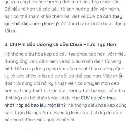
quan trọng hơn ảnh hưởng đến mức tiêu thụ nhiên liệu.
Để hiểu rõ hơn về các yếu tố ảnh hưởng đến vận hành,
bạn có thể tham khảo thêm bài viết về
CUV có cần thay
lọc nhiên liệu riêng không?
để đảm bảo xe luôn hoạt động
tối ưu.
3. Chi Phí Bảo Dưỡng và Sửa Chữa Phức Tạp Hơn
Hệ thống điều hòa kép có cấu tạo phức tạp hơn, với nhiều
đường ống, van, cảm biến và bộ điều khiển điện tử riêng
biệt. Điều này đồng nghĩa với việc chi phí bảo dưỡng định
kỳ và sửa chữa (nếu có sự cố) có thể cao hơn. Việc chẩn
đoán lỗi cũng đòi hỏi kỹ thuật viên có chuyên môn cao
hơn và trang thiết bị hiện đại. Tương tự như việc kiểm tra
định kỳ các bộ phận khác, ví dụ như
CUV có cần thay
nhớt hộp số bao lâu một lần?
, hệ thống điều hòa kép cũng
cần được Garage Auto Speedy kiểm tra định kỳ để đảm
bảo hoạt động hiệu quả và bền bỉ.