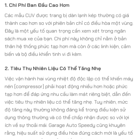
1. Chi Phí Ban Đầu Cao Hơn
Các mẫu CUV được trang bị dàn lạnh kép thường có giá
thành cao hơn so với phiên bản chỉ có điều hòa một vùng.
Đây là một yếu tố quan trọng cần xem xét trong ngân
sách mua xe của bạn. Chi phí này không chỉ nằm ở bản
thân hệ thống phức tạp hơn mà còn ở các linh kiện, cảm
biến và bộ điều khiển tinh vi đi kèm.
2. Tiêu Thụ Nhiên Liệu Có Thể Tăng Nhẹ
Việc vận hành hai vùng nhiệt độ độc lập có thể khiến máy
nén (compressor) phải hoạt động nhiều hơn hoặc phức
tạp hơn để đáp ứng nhu cầu làm mát riêng biệt, dẫn đến
việc tiêu thụ nhiên liệu có thể tăng nhẹ. Tuy nhiên, mức
độ tăng này thường không đáng kể trong điều kiện sử
dụng thông thường và có thể chấp nhận được so với lợi
ích về sự thoải mái. Garage Auto Speedy cũng khuyên
rằng, hiệu suất sử dụng điều hòa đúng cách mới là yếu tố