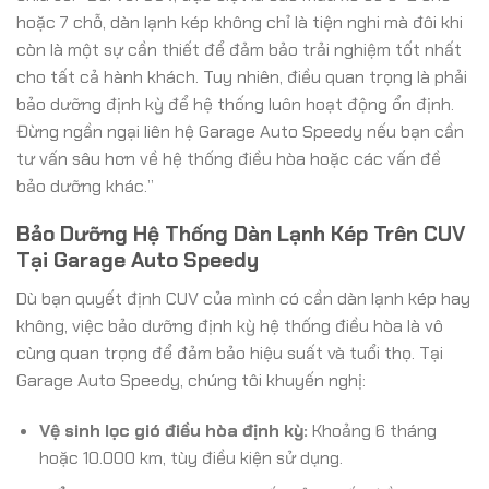
hoặc 7 chỗ, dàn lạnh kép không chỉ là tiện nghi mà đôi khi
còn là một sự cần thiết để đảm bảo trải nghiệm tốt nhất
cho tất cả hành khách. Tuy nhiên, điều quan trọng là phải
bảo dưỡng định kỳ để hệ thống luôn hoạt động ổn định.
Đừng ngần ngại liên hệ Garage Auto Speedy nếu bạn cần
tư vấn sâu hơn về hệ thống điều hòa hoặc các vấn đề
bảo dưỡng khác.”
Bảo Dưỡng Hệ Thống Dàn Lạnh Kép Trên CUV
Tại Garage Auto Speedy
Dù bạn quyết định CUV của mình có cần dàn lạnh kép hay
không, việc bảo dưỡng định kỳ hệ thống điều hòa là vô
cùng quan trọng để đảm bảo hiệu suất và tuổi thọ. Tại
Garage Auto Speedy, chúng tôi khuyến nghị:
Vệ sinh lọc gió điều hòa định kỳ:
Khoảng 6 tháng
hoặc 10.000 km, tùy điều kiện sử dụng.