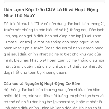
Dàn Lạnh Kép Trên CUV Là Gì và Hoạt Động
Như Thế Nào?
Để trả lời câu hỏi “CUV có nên dùng dàn lạnh kép không?”,
trước hết chúng ta cần hiểu rõ về hệ thống này. Dàn lạnh
kép, hay còn gọi là điều hòa hai vùng độc lập (Dual-zone
Climate Control), là một hệ thống cho phép người lái và
hành khách phía trước (hoặc đôi khi cả hành khách hàng
ghế sau) điều chỉnh nhiệt độ riêng biệt cho khu vực của
mình. Điều này khác biệt hoàn toàn với hệ thống điều hòa
một vùng truyền thống, nơi chỉ có một thiết lập nhiệt độ
duy nhất cho toàn bộ khoang cabin.
Cấu tạo và Nguyên lý Hoạt Động Cơ Bản:
Hệ thống dàn lạnh kép thường bao gồm nhiều cảm biến
nhiệt độ hơn, các van điều tiết luồng khí phức tạp hơn và
có thể có nhiều dàn bay hơi (evaporator) hoặc ít nhất là
khả năng điều chỉnh luồng khí lạnh độc lập. Khi bạn thiết