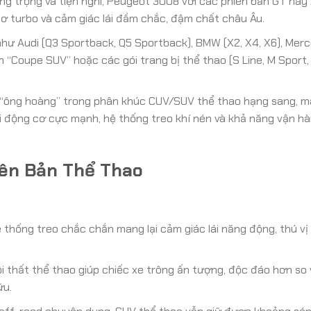
ng trọng và tiện nghi, Peugeot 3008 với các phiên bản GT hay 
ơ turbo và cảm giác lái đầm chắc, đậm chất châu Âu.
hư Audi (Q3 Sportback, Q5 Sportback), BMW (X2, X4, X6), Mer
 “Coupe SUV” hoặc các gói trang bị thể thao (S Line, M Sport
“ông hoàng” trong phân khúc CUV/SUV thể thao hạng sang, 
 động cơ cực mạnh, hệ thống treo khí nén và khả năng vận hà
iên Bản Thể Thao
hống treo chắc chắn mang lại cảm giác lái năng động, thú vị
i thất thể thao giúp chiếc xe trông ấn tượng, độc đáo hơn so 
ữu.