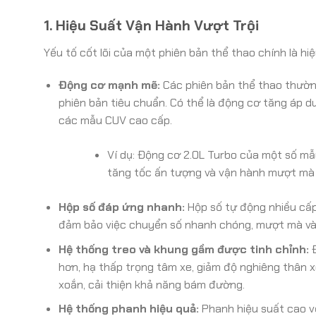
1. Hiệu Suất Vận Hành Vượt Trội
Yếu tố cốt lõi của một phiên bản thể thao chính là hi
Động cơ mạnh mẽ:
Các phiên bản thể thao thườn
phiên bản tiêu chuẩn. Có thể là động cơ tăng áp 
các mẫu CUV cao cấp.
Ví dụ: Động cơ 2.0L Turbo của một số mẫ
tăng tốc ấn tượng và vận hành mượt mà t
Hộp số đáp ứng nhanh:
Hộp số tự động nhiều cấp
đảm bảo việc chuyển số nhanh chóng, mượt mà và
Hệ thống treo và khung gầm được tinh chỉnh:
Đ
hơn, hạ thấp trọng tâm xe, giảm độ nghiêng thân 
xoắn, cải thiện khả năng bám đường.
Hệ thống phanh hiệu quả:
Phanh hiệu suất cao vớ