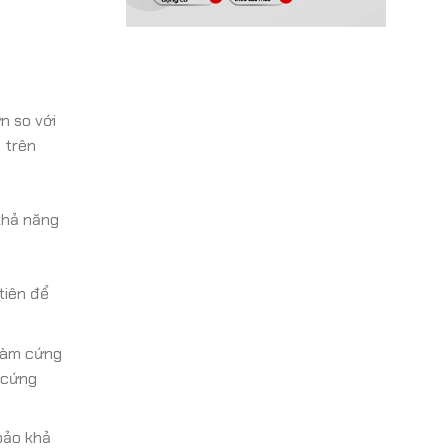
n so với
 trên
khả năng
tiên để
 làm cứng
 cứng
bảo khả