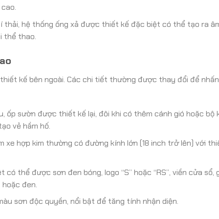
 cao.
 thải, hệ thống ống xả được thiết kế đặc biệt có thể tạo ra 
i thể thao.
hao
thiết kế bên ngoài. Các chi tiết thường được thay đổi để nhấ
 ốp sườn được thiết kế lại, đôi khi có thêm cánh gió hoặc bộ
 tạo vẻ hầm hố.
 xe hợp kim thường có đường kính lớn (18 inch trở lên) với thi
ệt có thể được sơn đen bóng, logo “S” hoặc “RS”, viền cửa sổ,
 hoặc đen.
àu sơn độc quyền, nổi bật để tăng tính nhận diện.