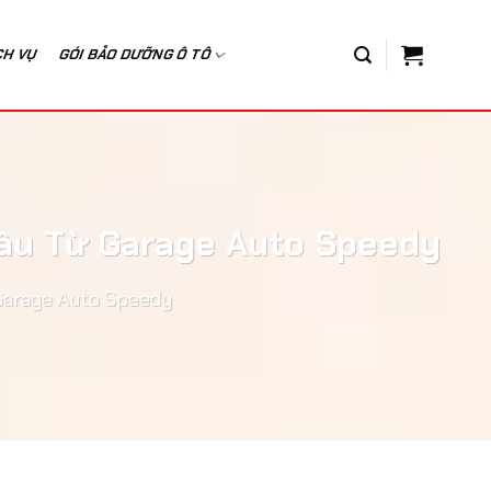
CH VỤ
GÓI BẢO DƯỠNG Ô TÔ
âu Từ Garage Auto Speedy
Garage Auto Speedy