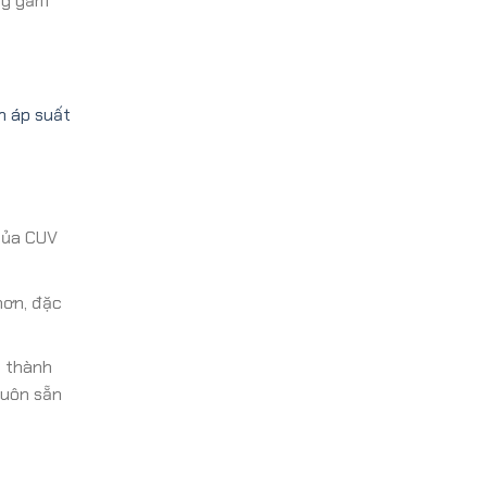
ng gầm
n áp suất
 của CUV
hơn, đặc
á thành
luôn sẵn