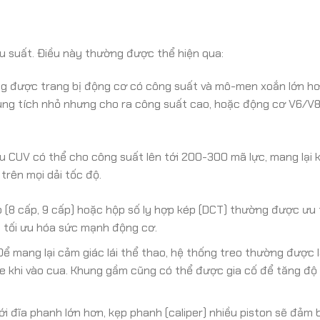
ệu suất. Điều này thường được thể hiện qua:
g được trang bị động cơ có công suất và mô-men xoắn lớn hơ
dung tích nhỏ nhưng cho ra công suất cao, hoặc động cơ V6/V8
u CUV có thể cho công suất lên tới 200-300 mã lực, mang lại 
rên mọi dải tốc độ.
 (8 cấp, 9 cấp) hoặc hộp số ly hợp kép (DCT) thường được ưu 
 tối ưu hóa sức mạnh động cơ.
ể mang lại cảm giác lái thể thao, hệ thống treo thường được
xe khi vào cua. Khung gầm cũng có thể được gia cố để tăng độ
i đĩa phanh lớn hơn, kẹp phanh (caliper) nhiều piston sẽ đảm 