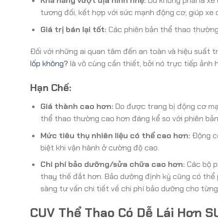
Khả năng vượt địa hình nhẹ:
Dù không phải là xe
tương đối, kết hợp với sức mạnh động cơ, giúp xe
Giá trị bán lại tốt:
Các phiên bản thể thao thường 
Đối với những ai quan tâm đến an toàn và hiệu suất t
lốp không?
là vô cùng cần thiết, bởi nó trực tiếp ản
Hạn Chế:
Giá thành cao hơn:
Do được trang bị động cơ mạn
thể thao thường cao hơn đáng kể so với phiên bản
Mức tiêu thụ nhiên liệu có thể cao hơn:
Động cơ
biệt khi vận hành ở cường độ cao.
Chi phí bảo dưỡng/sửa chữa cao hơn:
Các bộ ph
thay thế đắt hơn. Bảo dưỡng định kỳ cũng có thể 
sàng tư vấn chi tiết về chi phí bảo dưỡng cho từn
CUV Thể Thao Có Dễ Lái Hơn 