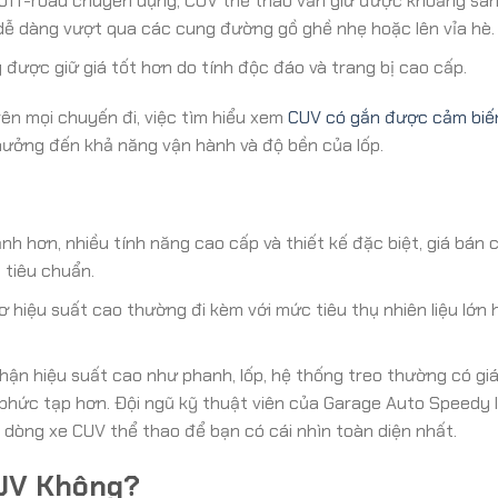
 off-road chuyên dụng, CUV thể thao vẫn giữ được khoảng sá
 dễ dàng vượt qua các cung đường gồ ghề nhẹ hoặc lên vỉa hè.
được giữ giá tốt hơn do tính độc đáo và trang bị cao cấp.
rên mọi chuyến đi, việc tìm hiểu xem
CUV có gắn được cảm biế
h hưởng đến khả năng vận hành và độ bền của lốp.
h hơn, nhiều tính năng cao cấp và thiết kế đặc biệt, giá bán
 tiêu chuẩn.
 hiệu suất cao thường đi kèm với mức tiêu thụ nhiên liệu lớn 
ận hiệu suất cao như phanh, lốp, hệ thống treo thường có gi
phức tạp hơn. Đội ngũ kỹ thuật viên của Garage Auto Speedy 
g dòng xe CUV thể thao để bạn có cái nhìn toàn diện nhất.
SUV Không?