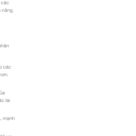
a các
h năng
phân
ừ các
hơn,
của
c lái
5L mạnh