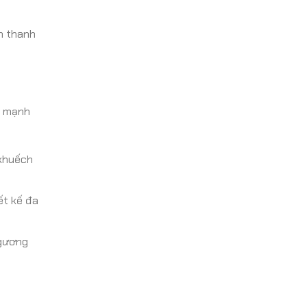
âm thanh
n mạnh
 khuếch
ết kế đa
 gương