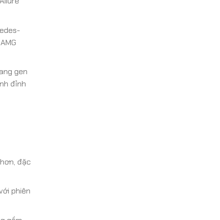
Allure
cedes-
, AMG
mang gen
nh đỉnh
 hơn, đặc
với phiên