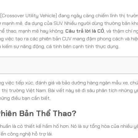
(Crossover Utility Vehicle) đang ngày càng chiếm lĩnh thị trư
 sự mạnh mẽ, đa dụng của SUV. Nhiều người dùng thường băn kho
thể thao, mạnh mẽ hay không.
Câu trả lời là CÓ
, và thậm chí 
ong việc tạo ra các phiên bản CUV mang đậm phong cách và hiệ
 kiếm sự năng động, cá tính bên cạnh tính thực dụng.
ng việc tiếp xúc, đánh giá và bảo dưỡng hàng ngàn mẫu xe, chú
hị trường Việt Nam. Bài viết này sẽ đi sâu phân tích những y
hững điều bạn cần biết.
Phiên Bản Thể Thao?
huần là có thiết kế hầm hố hơn. Nó là sự tổng hòa của nhiều y
đến công nghệ hỗ trợ lái.