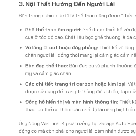
3. Nội Thất Hướng Đến Người Lái
Bên trong cabin, các CUV thể thao cũng được “thửa ri
Ghế thể thao ôm người:
Ghế được thiết kế với đệ
cua ở tốc độ cao. Chất liệu bọc ghế thường là da 
Vô lăng D-cut hoặc đáy phẳng:
Thiết kế vô lăng
chân người lái, đồng thời mang lại cảm giác cầm n
Bàn đạp thể thao:
Bàn đạp ga và phanh thường đư
mỹ và cảm giác chân.
Các chi tiết trang trí carbon hoặc kim loại:
Vật 
được sử dụng để trang trí bảng điều khiển, tapi cử
Đồng hồ hiển thị và màn hình thông tin:
Thiết k
thao, có thể có thêm các chế độ lái riêng biệt hiển
Ông Nông Văn Linh, Kỹ sư trưởng tại Garage Auto Spe
động cơ mà còn phải cho người lái cảm nhận được sự 