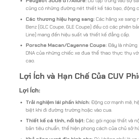
Peugeot 3008 GT/Allure:
Dù tập trung vào sự sa
cũng có những đường nét thiết kế táo bạo, động c
Các thương hiệu hạng sang:
Các hãng xe sang n
Benz (GLC Coupe, GLE Coupe) đều có các phiên bản
Line) mang đến hiệu suất và thiết kế đẳng cấp.
Porsche Macan/Cayenne Coupe:
Đây là những 
DNA của những chiếc xe đua thể thao thực thụ với
cao.
Lợi Ích và Hạn Chế Của CUV Ph
Lợi Ích:
Trải nghiệm lái phấn khích:
Động cơ mạnh mẽ, hệ t
biệt khi đi đường trường hoặc vào cua.
Thiết kế cá tính, nổi bật:
Các gói ngoại thất và nộ
bản tiêu chuẩn, thể hiện phong cách của chủ sở h