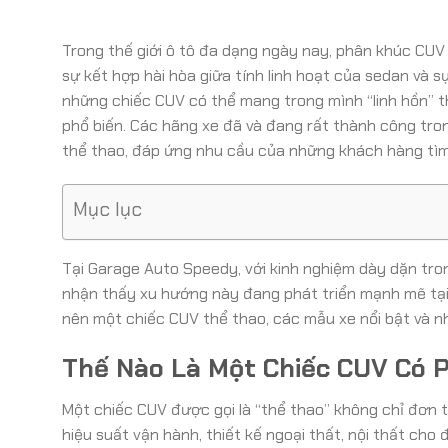
Trong thế giới ô tô đa dạng ngày nay, phân khúc CUV 
sự kết hợp hài hòa giữa tính linh hoạt của sedan và
những chiếc CUV có thể mang trong mình “linh hồn” 
phổ biến. Các hãng xe đã và đang rất thành công tr
thể thao, đáp ứng nhu cầu của những khách hàng tìm
Mục lục
Tại Garage Auto Speedy, với kinh nghiệm dày dặn tro
nhận thấy xu hướng này đang phát triển mạnh mẽ tại t
nên một chiếc CUV thể thao, các mẫu xe nổi bật và n
Thế Nào Là Một Chiếc CUV Có 
Một chiếc CUV được gọi là “thể thao” không chỉ đơn t
hiệu suất vận hành, thiết kế ngoại thất, nội thất cho 