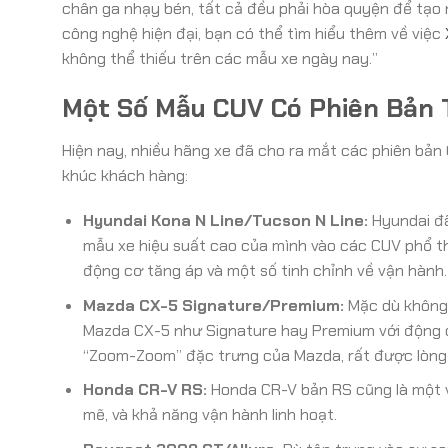
chân ga nhạy bén, tất cả đều phải hòa quyện để tạo n
công nghệ hiện đại, bạn có thể tìm hiểu thêm về việc
không thể thiếu trên các mẫu xe ngày nay.”
Một Số Mẫu CUV Có Phiên Bản 
Hiện nay, nhiều hãng xe đã cho ra mắt các phiên bả
khúc khách hàng:
Hyundai Kona N Line/Tucson N Line:
Hyundai đã
mẫu xe hiệu suất cao của mình vào các CUV phổ th
động cơ tăng áp và một số tinh chỉnh về vận hành.
Mazda CX-5 Signature/Premium:
Mặc dù không 
Mazda CX-5 như Signature hay Premium với động cơ 
“Zoom-Zoom” đặc trưng của Mazda, rất được lòng 
Honda CR-V RS:
Honda CR-V bản RS cũng là một ví
mẽ, và khả năng vận hành linh hoạt.