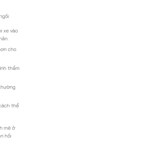
ngồi:
i xe vào
hản.
hơn cho
tính thẩm
 thường
cách thể
nh mẽ ở
n hồi