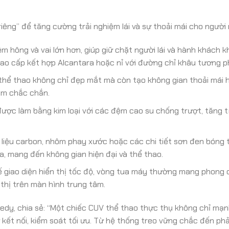
êng” để tăng cường trải nghiệm lái và sự thoải mái cho người 
m hông và vai lớn hơn, giúp giữ chặt người lái và hành khách kh
cao cấp kết hợp Alcantara hoặc nỉ với đường chỉ khâu tương p
 thể thao không chỉ đẹp mắt mà còn tạo không gian thoải mái 
ắm chắc chắn.
ợc làm bằng kim loại với các đệm cao su chống trượt, tăng 
liệu carbon, nhôm phay xước hoặc các chi tiết sơn đen bóng
a, mang đến không gian hiện đại và thể thao.
ế giao diện hiển thị tốc độ, vòng tua máy thường mang phong 
 thị trên màn hình trung tâm.
edy, chia sẻ: “Một chiếc CUV thể thao thực thụ không chỉ mạ
kết nối, kiểm soát tối ưu. Từ hệ thống treo vững chắc đến phả