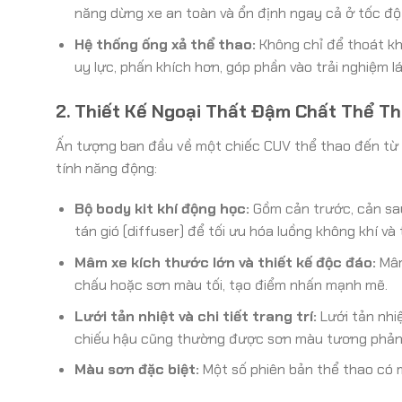
năng dừng xe an toàn và ổn định ngay cả ở tốc độ
Hệ thống ống xả thể thao:
Không chỉ để thoát khí
uy lực, phấn khích hơn, góp phần vào trải nghiệm lá
2. Thiết Kế Ngoại Thất Đậm Chất Thể T
Ấn tượng ban đầu về một chiếc CUV thể thao đến từ 
tính năng động:
Bộ body kit khí động học:
Gồm cản trước, cản sau,
tán gió (diffuser) để tối ưu hóa luồng không khí và
Mâm xe kích thước lớn và thiết kế độc đáo:
Mâm
chấu hoặc sơn màu tối, tạo điểm nhấn mạnh mẽ.
Lưới tản nhiệt và chi tiết trang trí:
Lưới tản nhi
chiếu hậu cũng thường được sơn màu tương phản
Màu sơn đặc biệt:
Một số phiên bản thể thao có m