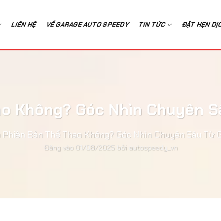
LIÊN HỆ
VỀ GARAGE AUTO SPEEDY
TIN TỨC
ĐẶT HẸN DỊ
ao Không? Góc Nhìn Chuyên S
 Phiên Bản Thể Thao Không? Góc Nhìn Chuyên Sâu Từ 
Đăng vào
01/08/2025
bởi
autospeedy_vn