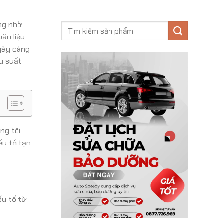
ờng nhờ
ăn liệu
ngày càng
u suất
ng tôi
ếu tố tạo
ếu tố từ