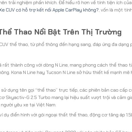
ên trải nghiệm phấn khích. Để hiểu rõ hơn về tính tiện ích củ
Xe CUV có hỗ trợ kết nối Apple CarPlay không?
, vốn là một tín
Thể Thao Nổi Bật Trên Thị Trường
n CUV thể thao, từ phổ thông đến hạng sang, đáp ứng đa dạng 
 rất thành công với dòng N Line, mang phong cách thể thao t
ông. Kona N Line hay Tucson N Line sở hữu thiết kế mạnh mẽ 
sử dụng tên gọi “thể thao” trực tiếp, các phiên bản cao cấp 
Skyactiv-G 2.5 Turbo mang lại hiệu suất vượt trội và cảm giá
người yêu xe tại Việt Nam.
 dụ điển hình với gói ngoại thất thể thao, động cơ tăng áp 1.