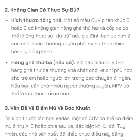
2. Không Gian Có Thực Sự Đủ?
Kích thước tổng thể:
Một số mẫu CUV phân khúc B
hoặc C có không gian hàng ghế thứ hai và cốp xe có
thể không thực sự “dư dả” nếu gia đình bạn có hơn 2
con nhỏ, hoặc thường xuyên phải mang theo nhiều
hành lý cồng kềnh.
Hàng ghế thứ ba (nếu có):
Với các mẫu CUV 5+2,
hàng ghế thứ ba thường khá chật chội và chỉ phù hợp
cho trẻ em hoặc người lớn trong các chuyến đi ngắn.
Nếu bạn cần chở nhiều người thường xuyên, MPV có
thể là lựa chọn tối ưu hơn.
3. Vấn Đề Về Điểm Mù Và Góc Khuất
Do kích thước lớn hơn sedan, một số CUV có thể có điểm
mù ở trụ A, C hoặc phía sau xe, đặc biệt khi lùi đỗ. Tuy
nhiên, các nhà sản xuất đã khắc phục điều này bằng