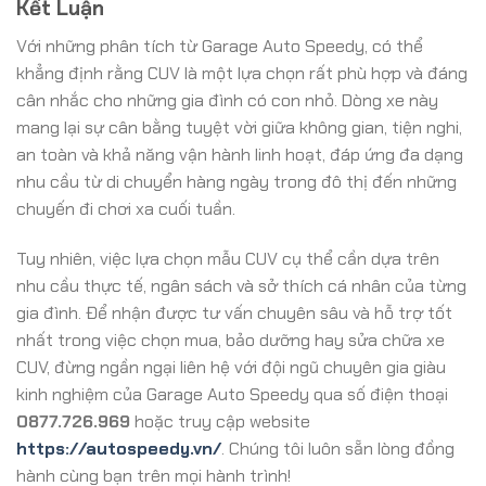
Kết Luận
Với những phân tích từ Garage Auto Speedy, có thể
khẳng định rằng CUV là một lựa chọn rất phù hợp và đáng
cân nhắc cho những gia đình có con nhỏ. Dòng xe này
mang lại sự cân bằng tuyệt vời giữa không gian, tiện nghi,
an toàn và khả năng vận hành linh hoạt, đáp ứng đa dạng
nhu cầu từ di chuyển hàng ngày trong đô thị đến những
chuyến đi chơi xa cuối tuần.
Tuy nhiên, việc lựa chọn mẫu CUV cụ thể cần dựa trên
nhu cầu thực tế, ngân sách và sở thích cá nhân của từng
gia đình. Để nhận được tư vấn chuyên sâu và hỗ trợ tốt
nhất trong việc chọn mua, bảo dưỡng hay sửa chữa xe
CUV, đừng ngần ngại liên hệ với đội ngũ chuyên gia giàu
kinh nghiệm của Garage Auto Speedy qua số điện thoại
0877.726.969
hoặc truy cập website
https://autospeedy.vn/
. Chúng tôi luôn sẵn lòng đồng
hành cùng bạn trên mọi hành trình!