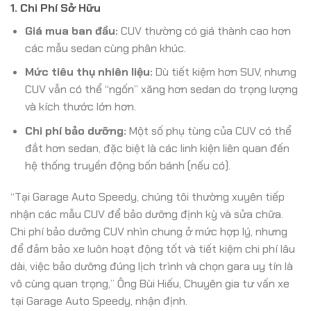
1. Chi Phí Sở Hữu
Giá mua ban đầu:
CUV thường có giá thành cao hơn
các mẫu sedan cùng phân khúc.
Mức tiêu thụ nhiên liệu:
Dù tiết kiệm hơn SUV, nhưng
CUV vẫn có thể “ngốn” xăng hơn sedan do trọng lượng
và kích thước lớn hơn.
Chi phí bảo dưỡng:
Một số phụ tùng của CUV có thể
đắt hơn sedan, đặc biệt là các linh kiện liên quan đến
hệ thống truyền động bốn bánh (nếu có).
“Tại Garage Auto Speedy, chúng tôi thường xuyên tiếp
nhận các mẫu CUV để bảo dưỡng định kỳ và sửa chữa.
Chi phí bảo dưỡng CUV nhìn chung ở mức hợp lý, nhưng
để đảm bảo xe luôn hoạt động tốt và tiết kiệm chi phí lâu
dài, việc bảo dưỡng đúng lịch trình và chọn gara uy tín là
vô cùng quan trọng,” Ông Bùi Hiếu, Chuyên gia tư vấn xe
tại Garage Auto Speedy, nhận định.