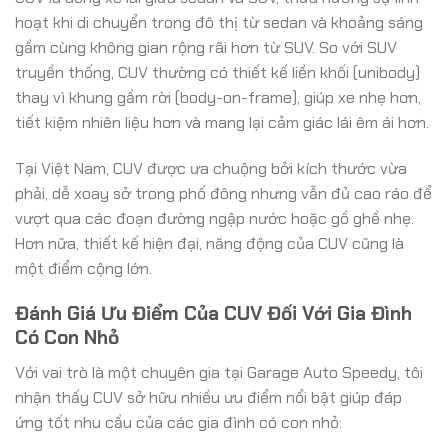
hoạt khi di chuyển trong đô thị từ sedan và khoảng sáng
gầm cùng không gian rộng rãi hơn từ SUV. So với SUV
truyền thống, CUV thường có thiết kế liền khối (unibody)
thay vì khung gầm rời (body-on-frame), giúp xe nhẹ hơn,
tiết kiệm nhiên liệu hơn và mang lại cảm giác lái êm ái hơn.
Tại Việt Nam, CUV được ưa chuộng bởi kích thước vừa
phải, dễ xoay sở trong phố đông nhưng vẫn đủ cao ráo để
vượt qua các đoạn đường ngập nước hoặc gồ ghề nhẹ.
Hơn nữa, thiết kế hiện đại, năng động của CUV cũng là
một điểm cộng lớn.
Đánh Giá Ưu Điểm Của CUV Đối Với Gia Đình
Có Con Nhỏ
Với vai trò là một chuyên gia tại Garage Auto Speedy, tôi
nhận thấy CUV sở hữu nhiều ưu điểm nổi bật giúp đáp
ứng tốt nhu cầu của các gia đình có con nhỏ: