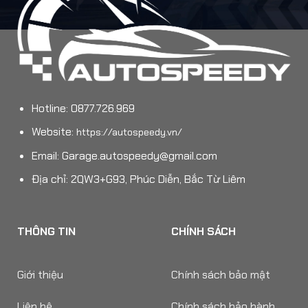
Hotline: 0877.726.969
Website:
https://autospeedy.vn/
Email:
Garage.autospeedy@gmail.com
Địa chỉ: 2QW3+G93, Phúc Diễn, Bắc Từ Liêm
THÔNG TIN
CHÍNH SÁCH
Giới thiệu
Chính sách bảo mật
Liên hệ
Chính sách bảo hành