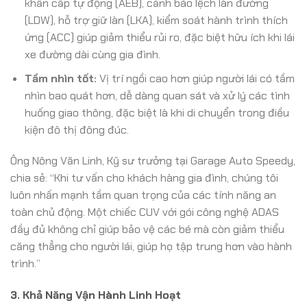
khẩn cấp tự động (AEB), cảnh báo lệch làn đường
(LDW), hỗ trợ giữ làn (LKA), kiểm soát hành trình thích
ứng (ACC) giúp giảm thiểu rủi ro, đặc biệt hữu ích khi lái
xe đường dài cùng gia đình.
Tầm nhìn tốt:
Vị trí ngồi cao hơn giúp người lái có tầm
nhìn bao quát hơn, dễ dàng quan sát và xử lý các tình
huống giao thông, đặc biệt là khi di chuyển trong điều
kiện đô thị đông đúc.
Ông Nông Văn Linh, Kỹ sư trưởng tại Garage Auto Speedy,
chia sẻ: “Khi tư vấn cho khách hàng gia đình, chúng tôi
luôn nhấn mạnh tầm quan trọng của các tính năng an
toàn chủ động. Một chiếc CUV với gói công nghệ ADAS
đầy đủ không chỉ giúp bảo vệ các bé mà còn giảm thiểu
căng thẳng cho người lái, giúp họ tập trung hơn vào hành
trình.”
3. Khả Năng Vận Hành Linh Hoạt