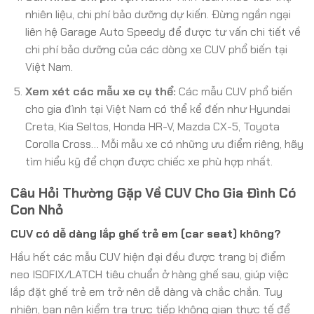
nhiên liệu, chi phí bảo dưỡng dự kiến. Đừng ngần ngại
liên hệ Garage Auto Speedy để được tư vấn chi tiết về
chi phí bảo dưỡng của các dòng xe CUV phổ biến tại
Việt Nam.
Xem xét các mẫu xe cụ thể:
Các mẫu CUV phổ biến
cho gia đình tại Việt Nam có thể kể đến như Hyundai
Creta, Kia Seltos, Honda HR-V, Mazda CX-5, Toyota
Corolla Cross… Mỗi mẫu xe có những ưu điểm riêng, hãy
tìm hiểu kỹ để chọn được chiếc xe phù hợp nhất.
Câu Hỏi Thường Gặp Về CUV Cho Gia Đình Có
Con Nhỏ
CUV có dễ dàng lắp ghế trẻ em (car seat) không?
Hầu hết các mẫu CUV hiện đại đều được trang bị điểm
neo ISOFIX/LATCH tiêu chuẩn ở hàng ghế sau, giúp việc
lắp đặt ghế trẻ em trở nên dễ dàng và chắc chắn. Tuy
nhiên, bạn nên kiểm tra trực tiếp không gian thực tế để