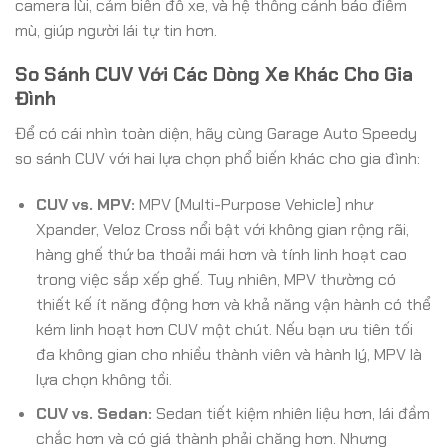
camera lùi, cảm biến đỗ xe, và hệ thống cảnh báo điểm
mù, giúp người lái tự tin hơn.
So Sánh CUV Với Các Dòng Xe Khác Cho Gia
Đình
Để có cái nhìn toàn diện, hãy cùng Garage Auto Speedy
so sánh CUV với hai lựa chọn phổ biến khác cho gia đình:
CUV vs. MPV:
MPV (Multi-Purpose Vehicle) như
Xpander, Veloz Cross nổi bật với không gian rộng rãi,
hàng ghế thứ ba thoải mái hơn và tính linh hoạt cao
trong việc sắp xếp ghế. Tuy nhiên, MPV thường có
thiết kế ít năng động hơn và khả năng vận hành có thể
kém linh hoạt hơn CUV một chút. Nếu bạn ưu tiên tối
đa không gian cho nhiều thành viên và hành lý, MPV là
lựa chọn không tồi.
CUV vs. Sedan:
Sedan tiết kiệm nhiên liệu hơn, lái đầm
chắc hơn và có giá thành phải chăng hơn. Nhưng