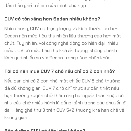
đảm bảo ghế trẻ em của mình phù hợp.
CUV có tốn xăng hơn Sedan nhiều không?
Nhìn chung, CUV có trọng lượng và kích thước lớn hơn
Sedan nên mức tiêu thụ nhiên liệu thường cao hơn một
chút. Tuy nhiên, với công nghệ động cơ hiện đại, nhiều
mẫu CUV có mức tiêu thụ khá ấn tượng, không chênh
lệch quá nhiều so với Sedan trong cùng phân khúc.
Tôi có nên mua CUV 7 chỗ nếu chỉ có 2 con nhỏ?
Nếu bạn chỉ có 2 con nhỏ, một chiếc CUV 5 chỗ thường
đã đủ không gian. CUV 7 chỗ chỉ thực sự cần thiết nếu
bạn thường xuyên chở thêm ông bà, người thân hoặc có
nhu cầu chở nhiều hành lý cồng kềnh trong các chuyến đi
dài. Hàng ghế thứ 3 trên CUV 5+2 thường khá hạn chế về
không gian.
Bảo dưỡng CUV có tốn kém không?