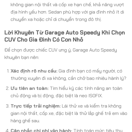
không gian nội thất và cốp xe hạn chế, khả năng vượt
địa hình yếu hơn. Sedan phù hợp với gia đình nhỏ ít di
chuyển xa hoặc chỉ di chuyển trong đô thị.
Lời Khuyên Từ Garage Auto Speedy Khi Chọn
CUV Cho Gia Đình Có Con Nhỏ
Để chọn được chiếc CUV ưng ý, Garage Auto Speedy
khuyên bạn nên:
Xác định rõ nhu cầu:
Gia đình bạn có mấy người, có
thường xuyên đi xa không, cần chở bao nhiêu hành lý?
Ưu tiên an toàn:
Tìm hiểu kỹ các tính năng an toàn
chủ động và bị động, đặc biệt là neo ISOFIX.
Trực tiếp trải nghiệm:
Lái thử xe và kiểm tra không
gian nội thất, cốp xe, đặc biệt là thử lắp ghế trẻ em vào
hàng ghế sau.
Cân nhắc chi phí vận hành:
Tính toán mức tiêu thụ