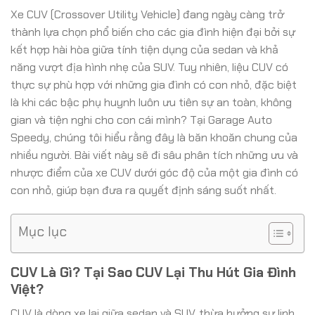
Xe CUV (Crossover Utility Vehicle) đang ngày càng trở
thành lựa chọn phổ biến cho các gia đình hiện đại bởi sự
kết hợp hài hòa giữa tính tiện dụng của sedan và khả
năng vượt địa hình nhẹ của SUV. Tuy nhiên, liệu CUV có
thực sự phù hợp với những gia đình có con nhỏ, đặc biệt
là khi các bậc phụ huynh luôn ưu tiên sự an toàn, không
gian và tiện nghi cho con cái mình? Tại Garage Auto
Speedy, chúng tôi hiểu rằng đây là băn khoăn chung của
nhiều người. Bài viết này sẽ đi sâu phân tích những ưu và
nhược điểm của xe CUV dưới góc độ của một gia đình có
con nhỏ, giúp bạn đưa ra quyết định sáng suốt nhất.
Mục lục
CUV Là Gì? Tại Sao CUV Lại Thu Hút Gia Đình
Việt?
CUV là dòng xe lai giữa sedan và SUV, thừa hưởng sự linh