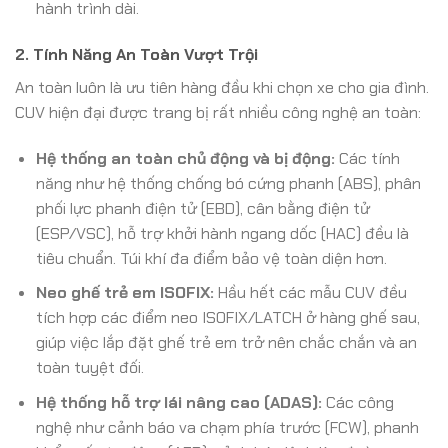
hành trình dài.
2. Tính Năng An Toàn Vượt Trội
An toàn luôn là ưu tiên hàng đầu khi chọn xe cho gia đình.
CUV hiện đại được trang bị rất nhiều công nghệ an toàn:
Hệ thống an toàn chủ động và bị động:
Các tính
năng như hệ thống chống bó cứng phanh (ABS), phân
phối lực phanh điện tử (EBD), cân bằng điện tử
(ESP/VSC), hỗ trợ khởi hành ngang dốc (HAC) đều là
tiêu chuẩn. Túi khí đa điểm bảo vệ toàn diện hơn.
Neo ghế trẻ em ISOFIX:
Hầu hết các mẫu CUV đều
tích hợp các điểm neo ISOFIX/LATCH ở hàng ghế sau,
giúp việc lắp đặt ghế trẻ em trở nên chắc chắn và an
toàn tuyệt đối.
Hệ thống hỗ trợ lái nâng cao (ADAS):
Các công
nghệ như cảnh báo va chạm phía trước (FCW), phanh