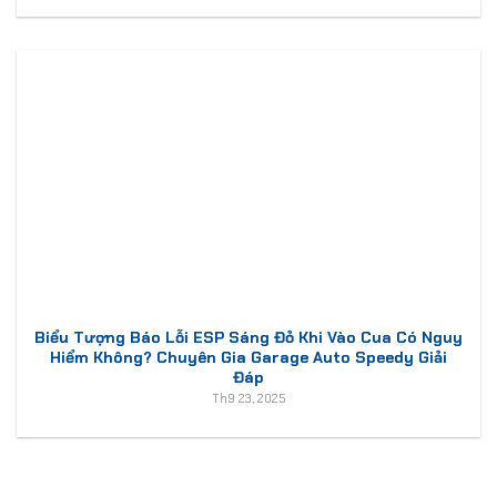
Biểu Tượng Báo Lỗi ESP Sáng Đỏ Khi Vào Cua Có Nguy
Hiểm Không? Chuyên Gia Garage Auto Speedy Giải
Đáp
Th9 23, 2025