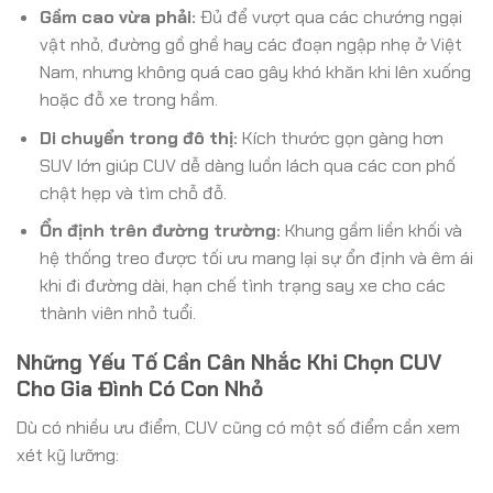
Gầm cao vừa phải:
Đủ để vượt qua các chướng ngại
vật nhỏ, đường gồ ghề hay các đoạn ngập nhẹ ở Việt
Nam, nhưng không quá cao gây khó khăn khi lên xuống
hoặc đỗ xe trong hầm.
Di chuyển trong đô thị:
Kích thước gọn gàng hơn
SUV lớn giúp CUV dễ dàng luồn lách qua các con phố
chật hẹp và tìm chỗ đỗ.
Ổn định trên đường trường:
Khung gầm liền khối và
hệ thống treo được tối ưu mang lại sự ổn định và êm ái
khi đi đường dài, hạn chế tình trạng say xe cho các
thành viên nhỏ tuổi.
Những Yếu Tố Cần Cân Nhắc Khi Chọn CUV
Cho Gia Đình Có Con Nhỏ
Dù có nhiều ưu điểm, CUV cũng có một số điểm cần xem
xét kỹ lưỡng: