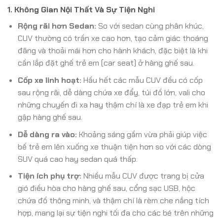
1. Không Gian Nội Thất Và Sự Tiện Nghi
Rộng rãi hơn Sedan:
So với sedan cùng phân khúc,
CUV thường có trần xe cao hơn, tạo cảm giác thoáng
đãng và thoải mái hơn cho hành khách, đặc biệt là khi
cần lắp đặt ghế trẻ em (car seat) ở hàng ghế sau.
Cốp xe linh hoạt:
Hầu hết các mẫu CUV đều có cốp
sau rộng rãi, dễ dàng chứa xe đẩy, túi đồ lớn, vali cho
những chuyến đi xa hay thậm chí là xe đạp trẻ em khi
gập hàng ghế sau.
Dễ dàng ra vào:
Khoảng sáng gầm vừa phải giúp việc
bế trẻ em lên xuống xe thuận tiện hơn so với các dòng
SUV quá cao hay sedan quá thấp.
Tiện ích phụ trợ:
Nhiều mẫu CUV được trang bị cửa
gió điều hòa cho hàng ghế sau, cổng sạc USB, hộc
chứa đồ thông minh, và thậm chí là rèm che nắng tích
hợp, mang lại sự tiện nghi tối đa cho các bé trên những